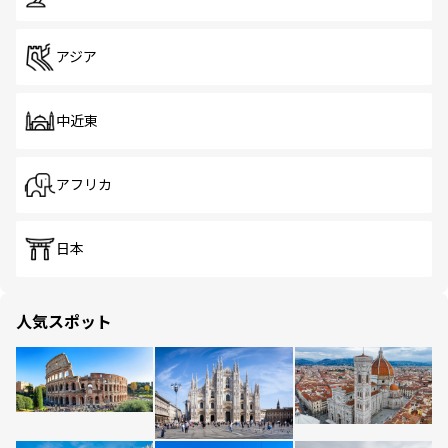
アジア
中近東
アフリカ
日本
人気スポット