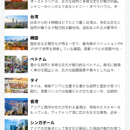
文化が魅力。旅行者はアメリカの各地域で異なる魅力を楽
島だが、静かな自然を求めるならマウイ島やカウアイ島が
オーストラリアは、壮大な自然と多様な文化が魅力の国。
しみながら、その多様性と豊かな歴史を感じることができ
おすすめ。エメラルドグリーンに輝く海をはじめ、豊かな
シドニーのシンボルであるシドニー・オペラハウス、オー
るだろう。車でのロードトリップや列車の旅も、アメリカ
文化や歴史が息づいている。「アロハスピリット」と呼ば
ストラリア東海岸北部に広がる大サンゴ礁地帯グレートバ
ならではの贅沢な旅のスタイルだ。 なお、新着のアメリカ
台湾
れるおもてなしの心で訪れる人々を迎えてくれるハワイの
リアリーフや大陸中央部にそびえるウルル（エアーズロッ
情報は
コンテンツ一覧
を参照してほしい。
人々、おいしいローカルフードやハワイアンミュージッ
ク）、タスマニアの美しい原生林やケアンズの熱帯雨林な
日本から約４時間ほどでたどり着く台湾は、多彩な文化と
ク、伝統的なフラダンスなど、すべてがハワイの魅力を彩
ど、見どころがたくさん。また、カフェやワイン、オージ
自然が織りなす魅力的な観光地。活気あふれる大都市の台
っている。訪れるたびに新しい発見と感動が待っているハ
ービーフなどの食文化も豊かで、美味しいものであふれて
北やノスタルジックな町並みが人気な九份（ジォウフェ
ワイを、存分に味わってほしい。 なお、新着のハワイ情報
韓国
いる。アクティビティも充実しており、サーフィンやダイ
ン）、静ひつな山岳地帯である台湾東部など、都市の喧騒
は
コンテンツ一覧
を参照してほしい。
ビング、ハイキングなど、アウトドア好きにはたまらな
と山間の静けさが共存しており、訪れる人に新しい発見と
歴史ある王朝文化が残る一方で、最先端のファッションやK
い。オーストラリアの多彩な魅力を存分に味わいつくそ
驚きをもたらしてくれる。また、奥深い台湾の食文化も魅
-POPで世界を席巻している韓国。首都ソウルの宮殿や伝統
う。 なお、新着のオーストラリア情報は
コンテンツ一覧
を
力で、夜市などの屋台グルメから高級料理、ヘルシーで美
家屋が並ぶエリアでは韓国の歴史と文化に浸ることがで
参照してほしい。
ベトナム
容にもいいと評判のスイーツなど、バラエティ豊かな料理
き、地方に足を延ばせば四季折々の自然美を楽しむことが
が味わえる。 なお、新着の台湾情報は
コンテンツ一覧
を参
できる。そして、キムチや焼肉、絶品のストリートフード
豊かな自然と多様な文化が魅力的なベトナム。南北に細長
照してほしい。
まで、さまざまな韓国料理が待っている。夜には、韓国な
く伸びる国土には、広大な田園風景や青々とした山々、世
らではのナイトライフも堪能できる。あたたかいホスピタ
界遺産に登録された壮大な自然景観が点在し、都市部では
タイ
リティに包まれながら、韓国の多彩な魅力を心ゆくまで味
急速な発展と共に伝統が息づく。ハノイの古い町並みやホ
わってみてほしい。 なお、新着の韓国情報は
コンテンツ一
ーチミン市のフランス統治時代の建物も、独特の雰囲気を
タイは、東南アジアに位置する豊かな自然と歴史が息づく
覧
を参照してほしい。
醸し出している。また、バラエティの豊かさとおいしさで
国だ。首都バンコクは高層ビルが立ち並ぶ一方、伝統的な
世界中の食通を魅了してやまないベトナム料理も魅力のひ
寺院や市場がいたるところに点在し、古きよき文化と現代
香港
とつ。フォーやバインミー、ベトナムコーヒーなどは、ぜ
の活気が交差している。北部ではチェンマイなどの山岳地
ひ現地で味わいたい。どの地域を訪れてもあたたかい人々
帯で自然と触れ合い、南部ではプーケットやクラビの美し
アジアと西洋の文化が交わる香港は、特有のエネルギーを
が旅行者を迎えてくれるので、きっと忘れられない旅にな
いビーチでリゾート気分を楽しむことができる。タイ料理
もっている。ヴィクトリア湾に広がる壮大な景色、近未来
るはずだ。 なお、新着のベトナム情報は
コンテンツ一覧
を
は世界的に有名で、屋台から高級レストランまで味覚を刺
的なアートスポット、そして歴史と現代が融合した町並
参照してほしい。
シンガポール
激する。気候は一年中温暖で、どの季節にも異なる楽しみ
み、どこを訪れても感動するはず。観光スポットが密集し
が待っている。親しみやすいタイの人々、仏教を中心とし
ており、効率よく見どころを回れるのも魅力。息をのむよ
アジアの交差点として多文化が融合した独自の魅力を放つ