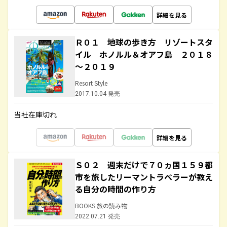
詳細を見る
Ｒ０１ 地球の歩き方 リゾートスタ
イル ホノルル＆オアフ島 ２０１８
～２０１９
Resort Style
2017.10.04 発売
当社在庫切れ
詳細を見る
Ｓ０２ 週末だけで７０ヵ国１５９都
市を旅したリーマントラベラーが教え
る自分の時間の作り方
BOOKS 旅の読み物
2022.07.21 発売