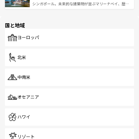
た文化、そして多様な観光資源が、訪れる旅人を魅了し続
うな絶景から文化的な体験まで、香港を存分に楽しみ尽く
シンガポール。未来的な建築物が並ぶマリーナベイ、歴史
ける。 なお、新着のタイ情報は
コンテンツ一覧
を参照して
そう。 なお、新着の香港情報は
コンテンツ一覧
を参照して
と伝統を感じられるエスニックタウン、多数の緑豊かな公
ほしい。
ほしい。
園や自然保護区など、自然が調和した近代的な景観と文化
の多様性あふれるカラフルな町は、どこを歩いても新しい
国と地域
発見がある。さらに、治安のよさや充実した公共交通機関
も、旅行者にとっては魅力的なポイント。グルメも豊富
で、ホーカーズは地元の風情を楽しめる外せないスポット
ヨーロッパ
だ。訪れる人を飽きさせないシンガポールで、多様な魅力
を体感しよう。 なお、新着のシンガポール情報は
コンテン
ツ一覧
を参照してほしい。
北米
中南米
オセアニア
ハワイ
リゾート