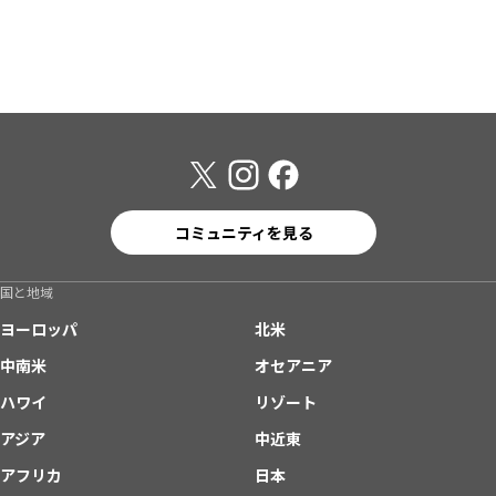
コミュニティを見る
国と地域
ヨーロッパ
北米
中南米
オセアニア
ハワイ
リゾート
アジア
中近東
アフリカ
日本