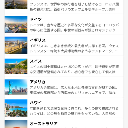
しい。
る。首都マドリードの洗練された雰囲気や、バルセロナの
フランスは、世界中の旅行者を魅了し続けるヨーロッパ屈
アートに溢れた街角から、地方では古代ローマ遺跡や中世
指の観光地だ。首都パリのエッフェル塔やルーブル美術館
の城塞都市、穏やかなビーチリゾートまで多彩な表情を見
といった象徴的なスポットから、田舎町の古風な美しさま
せる。地方によって風土や気候が異なるスペインはその個
ドイツ
で、幅広い魅力が詰まっている。華麗な宮殿、歴史的な大
性で訪れる人を魅了する。 なお、新着のスペイン情報は
コ
聖堂、美しいビーチ、そして豊かな自然が、訪れる者を心
ドイツは、豊かな歴史と多彩な文化が交差するヨーロッパ
ンテンツ一覧
を参照してほしい。
から魅了する。また、フランスは美食の国としても知ら
の中心に位置する国。中世の街並みが残るロマンチック街
れ、フランス料理はユネスコ無形文化遺産にも登録されて
道から、未来を先取りするようなモダンな都市まで多様な
イギリス
いる。シャンパンの発祥地であるランス、プロヴァンスの
顔を持つこの国は、どこを歩いても飽きることがない。ベ
香り高いラベンダー畑など、多彩な楽しみ方が可能だ。さ
ルリンの文化的活気、バイエルン州のアルプスの絶景、そ
イギリスは、古きよき伝統と最先端が共存する国。ウェス
らに、パリ以外の地域にも魅力が溢れており、どの街角に
してライン川沿いのワイン畑といった風景は必見。ビール
トミンスター寺院や大英博物館のようなランドマーク、歴
も豊かな歴史と文化が息づいている。パリ以外の個性あふ
とソーセージを味わいながら地元の人と過ごす楽しい時間
史ある大学都市、美しい丘陵地帯や牧歌的な風景など、エ
れる地方に足を運ぶとそれぞれで全く異なる文化を体験で
スイス
は、お酒好きな人にはぜひ体験してほしい。 なお、新着の
リアごとに異なる魅力がある。また、優雅なアフタヌーン
きるだろう。 なお、新着のフランス情報は
コンテンツ一覧
ドイツ情報は
コンテンツ一覧
を参照してほしい。
ティー、ビール好きにはたまらない英国パブ、サッカー観
スイスの国土面積は九州ほどの広さだが、運行時刻が正確
を参照してほしい。
戦など、本場だからこそできる体験も豊富。イギリスを旅
な交通網が整備されており、初心者でも安心して個人旅行
して楽しみつくそう。 なお、新着のイギリス情報は
コンテ
を楽しめる。日本同様に時刻表どおりの旅が可能だ。中世
アメリカ
ンツ一覧
を参照してほしい。
の建物がそのまま残る町や、スイスならではのユニークな
博物館もあり、アルプス観光だけでなく町歩きも満喫する
アメリカ合衆国は、広大な土地と多様な文化が魅力の国。
ことができる。国民の所得が高いため物価も高いが、旅行
東海岸の都市部から西海岸のカリフォルニアまで、訪れる
者向けの交通パス提供のサービスもあり、うまく活用すれ
場所ごとに異なる風景と体験が待っている。ニューヨーク
ハワイ
ば市内交通費無料で観光を楽しむこともできる。 なお、新
のような巨大都市は、観光、ショッピング、エンターテイ
着のスイス情報は
コンテンツ一覧
を参照してほしい。
ンメントが詰まった刺激的なスポットだ。一方、アメリカ
年間を通じて温暖な気候に恵まれ、多くの島で構成される
西部には大自然が広がり、グランドキャニオンやイエロー
ハワイは、どの島も独自の魅力をもっている。大自然の神
ストーン国立公園といった絶景が堪能できる。さらに、南
秘を感じたいなら、火山が生み出した壮大な景観を誇るハ
オーストラリア
部のニューオーリンズでは、音楽と美食が融合した独特の
ワイ島は見逃せない。また、定番の観光地といえばオアフ