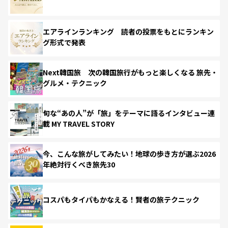
エアラインランキング 読者の投票をもとにランキン
グ形式で発表
Next韓国旅 次の韓国旅行がもっと楽しくなる 旅先・
グルメ・テクニック
旬な“あの人”が「旅」をテーマに語るインタビュー連
載 MY TRAVEL STORY
今、こんな旅がしてみたい！地球の歩き方が選ぶ2026
年絶対行くべき旅先30
コスパもタイパもかなえる！賢者の旅テクニック