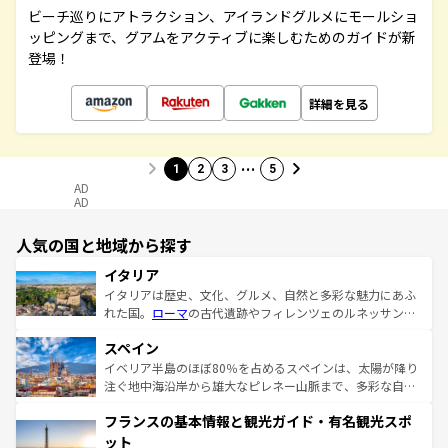
ビーチ巡りにアトラクション、アイランドグルメにモールショ
ッピングまで、グアムをアクティブに楽しむためのガイドが新
登場！
詳細を見る
…
1
2
3
5
AD
AD
人気の国と地域から探す
イタリア
イタリアは歴史、文化、グルメ、自然と多彩な魅力にあふ
れた国。
ローマ
の古代遺跡やフィレンツェのルネッサンス
美術、ヴェネツィアの運河など、歴史あるスポットはもち
スペイン
ろん、トスカーナの美しい田園風景やアマルフィ海岸の絶
景など、自然景観も見逃せない。観光の合間には、本場の
イベリア半島のほぼ80％を占めるスペインは、太陽が降り
ピザやパスタなど、絶品のイタリア料理を堪能することも
注ぐ地中海沿岸から雄大なピレネー山脈まで、多彩な自然
できる。朝目覚めてから夜眠るまで、すべての瞬間を楽し
と文化が詰まったヨーロッパ屈指の旅行先だ。多様な地域
フランスの基本情報と観光ガイド・有名観光スポ
ませてくれるイタリアで、忘れられない旅をしてみよう！
文化が根付くこの国では、情熱的なフラメンコ、熱気あふ
なお、新着のイタリア情報は
コンテンツ一覧
を参照してほ
れる闘牛、そして美味しいタパスが生活の一部となってい
ット