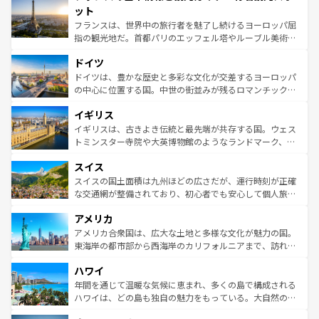
なお、新着のイタリア情報は
コンテンツ一覧
を参照してほ
れる闘牛、そして美味しいタパスが生活の一部となってい
ット
しい。
る。首都マドリードの洗練された雰囲気や、バルセロナの
フランスは、世界中の旅行者を魅了し続けるヨーロッパ屈
アートに溢れた街角から、地方では古代ローマ遺跡や中世
指の観光地だ。首都パリのエッフェル塔やルーブル美術館
の城塞都市、穏やかなビーチリゾートまで多彩な表情を見
といった象徴的なスポットから、田舎町の古風な美しさま
せる。地方によって風土や気候が異なるスペインはその個
ドイツ
で、幅広い魅力が詰まっている。華麗な宮殿、歴史的な大
性で訪れる人を魅了する。 なお、新着のスペイン情報は
コ
聖堂、美しいビーチ、そして豊かな自然が、訪れる者を心
ドイツは、豊かな歴史と多彩な文化が交差するヨーロッパ
ンテンツ一覧
を参照してほしい。
から魅了する。また、フランスは美食の国としても知ら
の中心に位置する国。中世の街並みが残るロマンチック街
れ、フランス料理はユネスコ無形文化遺産にも登録されて
道から、未来を先取りするようなモダンな都市まで多様な
イギリス
いる。シャンパンの発祥地であるランス、プロヴァンスの
顔を持つこの国は、どこを歩いても飽きることがない。ベ
香り高いラベンダー畑など、多彩な楽しみ方が可能だ。さ
ルリンの文化的活気、バイエルン州のアルプスの絶景、そ
イギリスは、古きよき伝統と最先端が共存する国。ウェス
らに、パリ以外の地域にも魅力が溢れており、どの街角に
してライン川沿いのワイン畑といった風景は必見。ビール
トミンスター寺院や大英博物館のようなランドマーク、歴
も豊かな歴史と文化が息づいている。パリ以外の個性あふ
とソーセージを味わいながら地元の人と過ごす楽しい時間
史ある大学都市、美しい丘陵地帯や牧歌的な風景など、エ
れる地方に足を運ぶとそれぞれで全く異なる文化を体験で
スイス
は、お酒好きな人にはぜひ体験してほしい。 なお、新着の
リアごとに異なる魅力がある。また、優雅なアフタヌーン
きるだろう。 なお、新着のフランス情報は
コンテンツ一覧
ドイツ情報は
コンテンツ一覧
を参照してほしい。
ティー、ビール好きにはたまらない英国パブ、サッカー観
スイスの国土面積は九州ほどの広さだが、運行時刻が正確
を参照してほしい。
戦など、本場だからこそできる体験も豊富。イギリスを旅
な交通網が整備されており、初心者でも安心して個人旅行
して楽しみつくそう。 なお、新着のイギリス情報は
コンテ
を楽しめる。日本同様に時刻表どおりの旅が可能だ。中世
アメリカ
ンツ一覧
を参照してほしい。
の建物がそのまま残る町や、スイスならではのユニークな
博物館もあり、アルプス観光だけでなく町歩きも満喫する
アメリカ合衆国は、広大な土地と多様な文化が魅力の国。
ことができる。国民の所得が高いため物価も高いが、旅行
東海岸の都市部から西海岸のカリフォルニアまで、訪れる
者向けの交通パス提供のサービスもあり、うまく活用すれ
場所ごとに異なる風景と体験が待っている。ニューヨーク
ハワイ
ば市内交通費無料で観光を楽しむこともできる。 なお、新
のような巨大都市は、観光、ショッピング、エンターテイ
着のスイス情報は
コンテンツ一覧
を参照してほしい。
ンメントが詰まった刺激的なスポットだ。一方、アメリカ
年間を通じて温暖な気候に恵まれ、多くの島で構成される
西部には大自然が広がり、グランドキャニオンやイエロー
ハワイは、どの島も独自の魅力をもっている。大自然の神
ストーン国立公園といった絶景が堪能できる。さらに、南
秘を感じたいなら、火山が生み出した壮大な景観を誇るハ