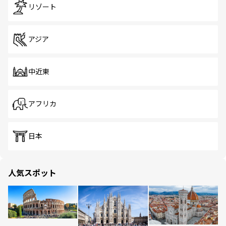
リゾート
アジア
中近東
アフリカ
日本
人気スポット