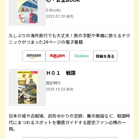
D-Books
2022.07.20 発売
久しぶりの海外旅行でも大丈夫！旅の手配や準備に使えるテク
ニックがつまった24ページの電子書籍
詳細を見る
Ｈ０１ 戦国
歴史時代
2025.10.23 発売
日本の城や古戦場、武将ゆかりの史跡、展示施設など、戦国時
代にまつわるスポットを徹底ガイドする歴史ファン必携の一
冊。