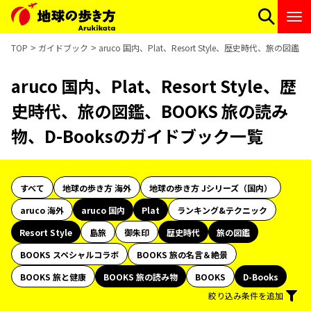
TOP
ガイドブック
aruco 国内、Plat、Resort Style、歴史時代、旅の
aruco 国内、Plat、Resort Style、歴
史時代、旅の図鑑、BOOKS 旅の読み
物、D-Booksのガイドブック一覧
すべて
地球の歩き方 海外
地球の歩き方 Jシリーズ（国内）
aruco 海外
aruco 国内
Plat
ランキング&テクニック
Resort Style
島旅
御朱印
歴史時代
旅の図鑑
BOOKS スペシャルコラボ
BOOKS 旅の名言＆絶景
BOOKS 旅と健康
BOOKS 旅の読み物
BOOKS
D-Books
絞り込み条件を追加