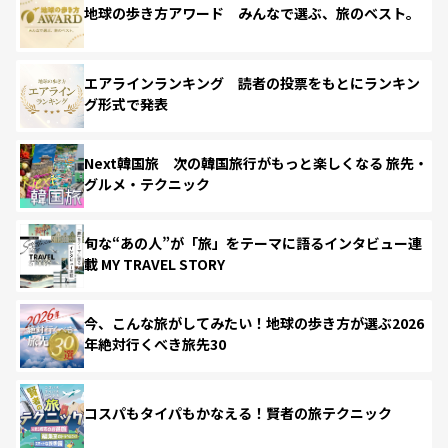
地球の歩き方アワード みんなで選ぶ、旅のベスト。
エアラインランキング 読者の投票をもとにランキン
グ形式で発表
Next韓国旅 次の韓国旅行がもっと楽しくなる 旅先・
グルメ・テクニック
旬な“あの人”が「旅」をテーマに語るインタビュー連
載 MY TRAVEL STORY
今、こんな旅がしてみたい！地球の歩き方が選ぶ2026
年絶対行くべき旅先30
コスパもタイパもかなえる！賢者の旅テクニック