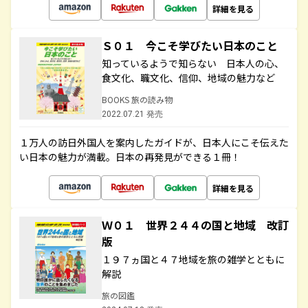
詳細を見る
Ｓ０１ 今こそ学びたい日本のこと
知っているようで知らない 日本人の心、
食文化、職文化、信仰、地域の魅力など
BOOKS 旅の読み物
2022.07.21 発売
１万人の訪日外国人を案内したガイドが、日本人にこそ伝えた
い日本の魅力が満載。日本の再発見ができる１冊！
詳細を見る
Ｗ０１ 世界２４４の国と地域 改訂
版
１９７ヵ国と４７地域を旅の雑学とともに
解説
旅の図鑑