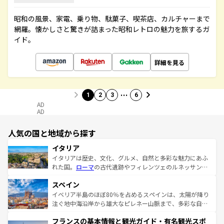
昭和の風景、家電、乗り物、駄菓子、喫茶店、カルチャーまで
網羅。懐かしさと驚きが詰まった昭和レトロの魅力を旅するガ
イド。
詳細を見る
…
1
2
3
6
AD
AD
人気の国と地域から探す
イタリア
イタリアは歴史、文化、グルメ、自然と多彩な魅力にあふ
れた国。
ローマ
の古代遺跡やフィレンツェのルネッサンス
美術、ヴェネツィアの運河など、歴史あるスポットはもち
スペイン
ろん、トスカーナの美しい田園風景やアマルフィ海岸の絶
景など、自然景観も見逃せない。観光の合間には、本場の
イベリア半島のほぼ80％を占めるスペインは、太陽が降り
ピザやパスタなど、絶品のイタリア料理を堪能することも
注ぐ地中海沿岸から雄大なピレネー山脈まで、多彩な自然
できる。朝目覚めてから夜眠るまで、すべての瞬間を楽し
と文化が詰まったヨーロッパ屈指の旅行先だ。多様な地域
フランスの基本情報と観光ガイド・有名観光スポ
ませてくれるイタリアで、忘れられない旅をしてみよう！
文化が根付くこの国では、情熱的なフラメンコ、熱気あふ