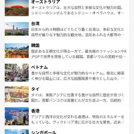
オーストラリア
部のニューオーリンズでは、音楽と美食が融合した独特の
ワイ島は見逃せない。また、定番の観光地といえばオアフ
文化が魅力。旅行者はアメリカの各地域で異なる魅力を楽
島だが、静かな自然を求めるならマウイ島やカウアイ島が
オーストラリアは、壮大な自然と多様な文化が魅力の国。
しみながら、その多様性と豊かな歴史を感じることができ
おすすめ。エメラルドグリーンに輝く海をはじめ、豊かな
シドニーのシンボルであるシドニー・オペラハウス、オー
るだろう。車でのロードトリップや列車の旅も、アメリカ
文化や歴史が息づいている。「アロハスピリット」と呼ば
ストラリア東海岸北部に広がる大サンゴ礁地帯グレートバ
ならではの贅沢な旅のスタイルだ。 なお、新着のアメリカ
台湾
れるおもてなしの心で訪れる人々を迎えてくれるハワイの
リアリーフや大陸中央部にそびえるウルル（エアーズロッ
情報は
コンテンツ一覧
を参照してほしい。
人々、おいしいローカルフードやハワイアンミュージッ
ク）、タスマニアの美しい原生林やケアンズの熱帯雨林な
日本から約４時間ほどでたどり着く台湾は、多彩な文化と
ク、伝統的なフラダンスなど、すべてがハワイの魅力を彩
ど、見どころがたくさん。また、カフェやワイン、オージ
自然が織りなす魅力的な観光地。活気あふれる大都市の台
っている。訪れるたびに新しい発見と感動が待っているハ
ービーフなどの食文化も豊かで、美味しいものであふれて
北やノスタルジックな町並みが人気な九份（ジォウフェ
ワイを、存分に味わってほしい。 なお、新着のハワイ情報
韓国
いる。アクティビティも充実しており、サーフィンやダイ
ン）、静ひつな山岳地帯である台湾東部など、都市の喧騒
は
コンテンツ一覧
を参照してほしい。
ビング、ハイキングなど、アウトドア好きにはたまらな
と山間の静けさが共存しており、訪れる人に新しい発見と
歴史ある王朝文化が残る一方で、最先端のファッションやK
い。オーストラリアの多彩な魅力を存分に味わいつくそ
驚きをもたらしてくれる。また、奥深い台湾の食文化も魅
-POPで世界を席巻している韓国。首都ソウルの宮殿や伝統
う。 なお、新着のオーストラリア情報は
コンテンツ一覧
を
力で、夜市などの屋台グルメから高級料理、ヘルシーで美
家屋が並ぶエリアでは韓国の歴史と文化に浸ることがで
参照してほしい。
ベトナム
容にもいいと評判のスイーツなど、バラエティ豊かな料理
き、地方に足を延ばせば四季折々の自然美を楽しむことが
が味わえる。 なお、新着の台湾情報は
コンテンツ一覧
を参
できる。そして、キムチや焼肉、絶品のストリートフード
豊かな自然と多様な文化が魅力的なベトナム。南北に細長
照してほしい。
まで、さまざまな韓国料理が待っている。夜には、韓国な
く伸びる国土には、広大な田園風景や青々とした山々、世
らではのナイトライフも堪能できる。あたたかいホスピタ
界遺産に登録された壮大な自然景観が点在し、都市部では
タイ
リティに包まれながら、韓国の多彩な魅力を心ゆくまで味
急速な発展と共に伝統が息づく。ハノイの古い町並みやホ
わってみてほしい。 なお、新着の韓国情報は
コンテンツ一
ーチミン市のフランス統治時代の建物も、独特の雰囲気を
タイは、東南アジアに位置する豊かな自然と歴史が息づく
覧
を参照してほしい。
醸し出している。また、バラエティの豊かさとおいしさで
国だ。首都バンコクは高層ビルが立ち並ぶ一方、伝統的な
世界中の食通を魅了してやまないベトナム料理も魅力のひ
寺院や市場がいたるところに点在し、古きよき文化と現代
香港
とつ。フォーやバインミー、ベトナムコーヒーなどは、ぜ
の活気が交差している。北部ではチェンマイなどの山岳地
ひ現地で味わいたい。どの地域を訪れてもあたたかい人々
帯で自然と触れ合い、南部ではプーケットやクラビの美し
アジアと西洋の文化が交わる香港は、特有のエネルギーを
が旅行者を迎えてくれるので、きっと忘れられない旅にな
いビーチでリゾート気分を楽しむことができる。タイ料理
もっている。ヴィクトリア湾に広がる壮大な景色、近未来
るはずだ。 なお、新着のベトナム情報は
コンテンツ一覧
を
は世界的に有名で、屋台から高級レストランまで味覚を刺
的なアートスポット、そして歴史と現代が融合した町並
参照してほしい。
シンガポール
激する。気候は一年中温暖で、どの季節にも異なる楽しみ
み、どこを訪れても感動するはず。観光スポットが密集し