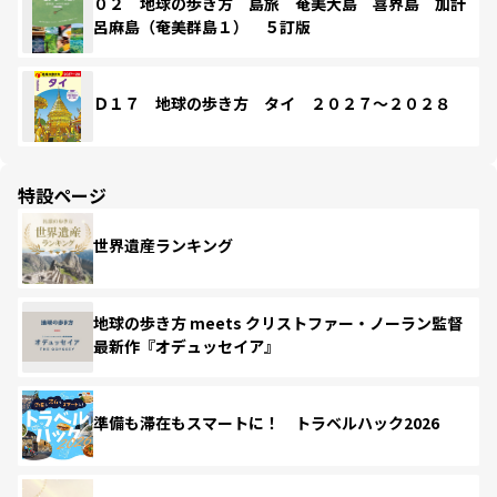
０２ 地球の歩き方 島旅 奄美大島 喜界島 加計
呂麻島（奄美群島１） ５訂版
Ｄ１７ 地球の歩き方 タイ ２０２７～２０２８
特設ページ
世界遺産ランキング
地球の歩き方 meets クリストファー・ノーラン監督
最新作『オデュッセイア』
準備も滞在もスマートに！ トラベルハック2026