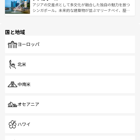
が待っている。親しみやすいタイの人々、仏教を中心とし
ており、効率よく見どころを回れるのも魅力。息をのむよ
アジアの交差点として多文化が融合した独自の魅力を放つ
た文化、そして多様な観光資源が、訪れる旅人を魅了し続
うな絶景から文化的な体験まで、香港を存分に楽しみ尽く
シンガポール。未来的な建築物が並ぶマリーナベイ、歴史
ける。 なお、新着のタイ情報は
コンテンツ一覧
を参照して
そう。 なお、新着の香港情報は
コンテンツ一覧
を参照して
と伝統を感じられるエスニックタウン、多数の緑豊かな公
ほしい。
ほしい。
園や自然保護区など、自然が調和した近代的な景観と文化
の多様性あふれるカラフルな町は、どこを歩いても新しい
国と地域
発見がある。さらに、治安のよさや充実した公共交通機関
も、旅行者にとっては魅力的なポイント。グルメも豊富
で、ホーカーズは地元の風情を楽しめる外せないスポット
ヨーロッパ
だ。訪れる人を飽きさせないシンガポールで、多様な魅力
を体感しよう。 なお、新着のシンガポール情報は
コンテン
ツ一覧
を参照してほしい。
北米
中南米
オセアニア
ハワイ