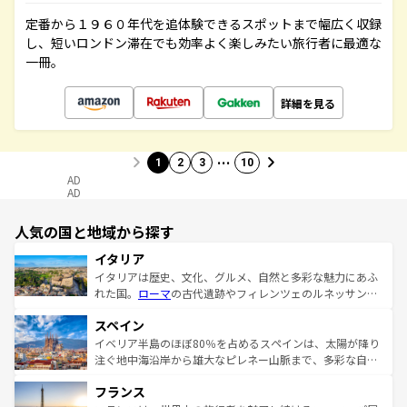
定番から１９６０年代を追体験できるスポットまで幅広く収録
し、短いロンドン滞在でも効率よく楽しみたい旅行者に最適な
一冊。
詳細を見る
…
1
2
3
10
AD
AD
人気の国と地域から探す
イタリア
イタリアは歴史、文化、グルメ、自然と多彩な魅力にあふ
れた国。
ローマ
の古代遺跡やフィレンツェのルネッサンス
美術、ヴェネツィアの運河など、歴史あるスポットはもち
スペイン
ろん、トスカーナの美しい田園風景やアマルフィ海岸の絶
景など、自然景観も見逃せない。観光の合間には、本場の
イベリア半島のほぼ80％を占めるスペインは、太陽が降り
ピザやパスタなど、絶品のイタリア料理を堪能することも
注ぐ地中海沿岸から雄大なピレネー山脈まで、多彩な自然
できる。朝目覚めてから夜眠るまで、すべての瞬間を楽し
と文化が詰まったヨーロッパ屈指の旅行先だ。多様な地域
フランス
ませてくれるイタリアで、忘れられない旅をしてみよう！
文化が根付くこの国では、情熱的なフラメンコ、熱気あふ