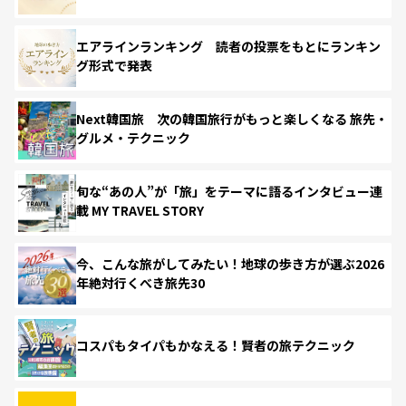
エアラインランキング 読者の投票をもとにランキン
グ形式で発表
Next韓国旅 次の韓国旅行がもっと楽しくなる 旅先・
グルメ・テクニック
旬な“あの人”が「旅」をテーマに語るインタビュー連
載 MY TRAVEL STORY
今、こんな旅がしてみたい！地球の歩き方が選ぶ2026
年絶対行くべき旅先30
コスパもタイパもかなえる！賢者の旅テクニック