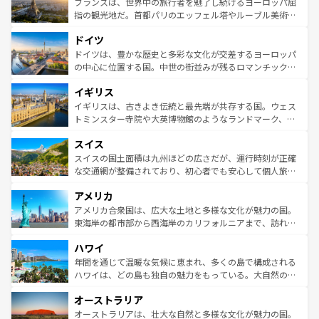
なお、新着のイタリア情報は
コンテンツ一覧
を参照してほ
れる闘牛、そして美味しいタパスが生活の一部となってい
フランスは、世界中の旅行者を魅了し続けるヨーロッパ屈
しい。
る。首都マドリードの洗練された雰囲気や、バルセロナの
指の観光地だ。首都パリのエッフェル塔やルーブル美術館
アートに溢れた街角から、地方では古代ローマ遺跡や中世
といった象徴的なスポットから、田舎町の古風な美しさま
ドイツ
の城塞都市、穏やかなビーチリゾートまで多彩な表情を見
で、幅広い魅力が詰まっている。華麗な宮殿、歴史的な大
せる。地方によって風土や気候が異なるスペインはその個
聖堂、美しいビーチ、そして豊かな自然が、訪れる者を心
ドイツは、豊かな歴史と多彩な文化が交差するヨーロッパ
性で訪れる人を魅了する。 なお、新着のスペイン情報は
コ
から魅了する。また、フランスは美食の国としても知ら
の中心に位置する国。中世の街並みが残るロマンチック街
ンテンツ一覧
を参照してほしい。
れ、フランス料理はユネスコ無形文化遺産にも登録されて
道から、未来を先取りするようなモダンな都市まで多様な
イギリス
いる。シャンパンの発祥地であるランス、プロヴァンスの
顔を持つこの国は、どこを歩いても飽きることがない。ベ
香り高いラベンダー畑など、多彩な楽しみ方が可能だ。さ
ルリンの文化的活気、バイエルン州のアルプスの絶景、そ
イギリスは、古きよき伝統と最先端が共存する国。ウェス
らに、パリ以外の地域にも魅力が溢れており、どの街角に
してライン川沿いのワイン畑といった風景は必見。ビール
トミンスター寺院や大英博物館のようなランドマーク、歴
も豊かな歴史と文化が息づいている。パリ以外の個性あふ
とソーセージを味わいながら地元の人と過ごす楽しい時間
史ある大学都市、美しい丘陵地帯や牧歌的な風景など、エ
れる地方に足を運ぶとそれぞれで全く異なる文化を体験で
スイス
は、お酒好きな人にはぜひ体験してほしい。 なお、新着の
リアごとに異なる魅力がある。また、優雅なアフタヌーン
きるだろう。 なお、新着のフランス情報は
コンテンツ一覧
ドイツ情報は
コンテンツ一覧
を参照してほしい。
ティー、ビール好きにはたまらない英国パブ、サッカー観
スイスの国土面積は九州ほどの広さだが、運行時刻が正確
を参照してほしい。
戦など、本場だからこそできる体験も豊富。イギリスを旅
な交通網が整備されており、初心者でも安心して個人旅行
して楽しみつくそう。 なお、新着のイギリス情報は
コンテ
を楽しめる。日本同様に時刻表どおりの旅が可能だ。中世
アメリカ
ンツ一覧
を参照してほしい。
の建物がそのまま残る町や、スイスならではのユニークな
博物館もあり、アルプス観光だけでなく町歩きも満喫する
アメリカ合衆国は、広大な土地と多様な文化が魅力の国。
ことができる。国民の所得が高いため物価も高いが、旅行
東海岸の都市部から西海岸のカリフォルニアまで、訪れる
者向けの交通パス提供のサービスもあり、うまく活用すれ
場所ごとに異なる風景と体験が待っている。ニューヨーク
ハワイ
ば市内交通費無料で観光を楽しむこともできる。 なお、新
のような巨大都市は、観光、ショッピング、エンターテイ
着のスイス情報は
コンテンツ一覧
を参照してほしい。
ンメントが詰まった刺激的なスポットだ。一方、アメリカ
年間を通じて温暖な気候に恵まれ、多くの島で構成される
西部には大自然が広がり、グランドキャニオンやイエロー
ハワイは、どの島も独自の魅力をもっている。大自然の神
ストーン国立公園といった絶景が堪能できる。さらに、南
秘を感じたいなら、火山が生み出した壮大な景観を誇るハ
オーストラリア
部のニューオーリンズでは、音楽と美食が融合した独特の
ワイ島は見逃せない。また、定番の観光地といえばオアフ
文化が魅力。旅行者はアメリカの各地域で異なる魅力を楽
島だが、静かな自然を求めるならマウイ島やカウアイ島が
オーストラリアは、壮大な自然と多様な文化が魅力の国。