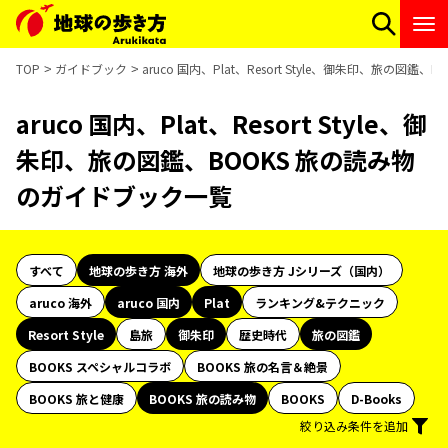
TOP
ガイドブック
aruco 国内、Plat、Resort Style、御朱印、旅の図
aruco 国内、Plat、Resort Style、御
朱印、旅の図鑑、BOOKS 旅の読み物
のガイドブック一覧
すべて
地球の歩き方 海外
地球の歩き方 Jシリーズ（国内）
aruco 海外
aruco 国内
Plat
ランキング&テクニック
Resort Style
島旅
御朱印
歴史時代
旅の図鑑
BOOKS スペシャルコラボ
BOOKS 旅の名言＆絶景
BOOKS 旅と健康
BOOKS 旅の読み物
BOOKS
D-Books
絞り込み条件を追加