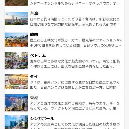
しみながら、その多様性と豊かな歴史を感じることができ
おすすめ。エメラルドグリーンに輝く海をはじめ、豊かな
シドニーのシンボルであるシドニー・オペラハウス、オー
るだろう。車でのロードトリップや列車の旅も、アメリカ
文化や歴史が息づいている。「アロハスピリット」と呼ば
ストラリア東海岸北部に広がる大サンゴ礁地帯グレートバ
ならではの贅沢な旅のスタイルだ。 なお、新着のアメリカ
台湾
れるおもてなしの心で訪れる人々を迎えてくれるハワイの
リアリーフや大陸中央部にそびえるウルル（エアーズロッ
情報は
コンテンツ一覧
を参照してほしい。
人々、おいしいローカルフードやハワイアンミュージッ
ク）、タスマニアの美しい原生林やケアンズの熱帯雨林な
日本から約４時間ほどでたどり着く台湾は、多彩な文化と
ク、伝統的なフラダンスなど、すべてがハワイの魅力を彩
ど、見どころがたくさん。また、カフェやワイン、オージ
自然が織りなす魅力的な観光地。活気あふれる大都市の台
っている。訪れるたびに新しい発見と感動が待っているハ
ービーフなどの食文化も豊かで、美味しいものであふれて
北やノスタルジックな町並みが人気な九份（ジォウフェ
ワイを、存分に味わってほしい。 なお、新着のハワイ情報
韓国
いる。アクティビティも充実しており、サーフィンやダイ
ン）、静ひつな山岳地帯である台湾東部など、都市の喧騒
は
コンテンツ一覧
を参照してほしい。
ビング、ハイキングなど、アウトドア好きにはたまらな
と山間の静けさが共存しており、訪れる人に新しい発見と
歴史ある王朝文化が残る一方で、最先端のファッションやK
い。オーストラリアの多彩な魅力を存分に味わいつくそ
驚きをもたらしてくれる。また、奥深い台湾の食文化も魅
-POPで世界を席巻している韓国。首都ソウルの宮殿や伝統
う。 なお、新着のオーストラリア情報は
コンテンツ一覧
を
力で、夜市などの屋台グルメから高級料理、ヘルシーで美
家屋が並ぶエリアでは韓国の歴史と文化に浸ることがで
参照してほしい。
ベトナム
容にもいいと評判のスイーツなど、バラエティ豊かな料理
き、地方に足を延ばせば四季折々の自然美を楽しむことが
が味わえる。 なお、新着の台湾情報は
コンテンツ一覧
を参
できる。そして、キムチや焼肉、絶品のストリートフード
豊かな自然と多様な文化が魅力的なベトナム。南北に細長
照してほしい。
まで、さまざまな韓国料理が待っている。夜には、韓国な
く伸びる国土には、広大な田園風景や青々とした山々、世
らではのナイトライフも堪能できる。あたたかいホスピタ
界遺産に登録された壮大な自然景観が点在し、都市部では
タイ
リティに包まれながら、韓国の多彩な魅力を心ゆくまで味
急速な発展と共に伝統が息づく。ハノイの古い町並みやホ
わってみてほしい。 なお、新着の韓国情報は
コンテンツ一
ーチミン市のフランス統治時代の建物も、独特の雰囲気を
タイは、東南アジアに位置する豊かな自然と歴史が息づく
覧
を参照してほしい。
醸し出している。また、バラエティの豊かさとおいしさで
国だ。首都バンコクは高層ビルが立ち並ぶ一方、伝統的な
世界中の食通を魅了してやまないベトナム料理も魅力のひ
寺院や市場がいたるところに点在し、古きよき文化と現代
香港
とつ。フォーやバインミー、ベトナムコーヒーなどは、ぜ
の活気が交差している。北部ではチェンマイなどの山岳地
ひ現地で味わいたい。どの地域を訪れてもあたたかい人々
帯で自然と触れ合い、南部ではプーケットやクラビの美し
アジアと西洋の文化が交わる香港は、特有のエネルギーを
が旅行者を迎えてくれるので、きっと忘れられない旅にな
いビーチでリゾート気分を楽しむことができる。タイ料理
もっている。ヴィクトリア湾に広がる壮大な景色、近未来
るはずだ。 なお、新着のベトナム情報は
コンテンツ一覧
を
は世界的に有名で、屋台から高級レストランまで味覚を刺
的なアートスポット、そして歴史と現代が融合した町並
参照してほしい。
シンガポール
激する。気候は一年中温暖で、どの季節にも異なる楽しみ
み、どこを訪れても感動するはず。観光スポットが密集し
が待っている。親しみやすいタイの人々、仏教を中心とし
ており、効率よく見どころを回れるのも魅力。息をのむよ
アジアの交差点として多文化が融合した独自の魅力を放つ
た文化、そして多様な観光資源が、訪れる旅人を魅了し続
うな絶景から文化的な体験まで、香港を存分に楽しみ尽く