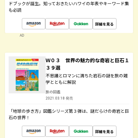
ドブックが誕生。知っておきたいハワイの年表やキーワード集
も必読
詳細を見る
AD
Ｗ０３ 世界の魅力的な奇岩と巨石１
３９選
不思議とロマンに満ちた岩石の謎を旅の雑
学とともに解説
旅の図鑑
2021.03.18 発売
「地球の歩き方」図鑑シリーズ第３弾は、謎だらけの奇岩と巨
石の世界！
詳細を見る