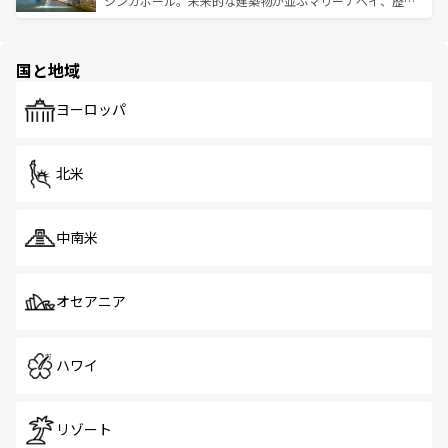
シンガポール。未来的な建築物が並ぶマリーナベイ、歴史
ける。 なお、新着のタイ情報は
コンテンツ一覧
を参照して
そう。 なお、新着の香港情報は
コンテンツ一覧
を参照して
と伝統を感じられるエスニックタウン、多数の緑豊かな公
ほしい。
ほしい。
園や自然保護区など、自然が調和した近代的な景観と文化
の多様性あふれるカラフルな町は、どこを歩いても新しい
国と地域
発見がある。さらに、治安のよさや充実した公共交通機関
も、旅行者にとっては魅力的なポイント。グルメも豊富
で、ホーカーズは地元の風情を楽しめる外せないスポット
ヨーロッパ
だ。訪れる人を飽きさせないシンガポールで、多様な魅力
を体感しよう。 なお、新着のシンガポール情報は
コンテン
ツ一覧
を参照してほしい。
北米
中南米
オセアニア
ハワイ
リゾート