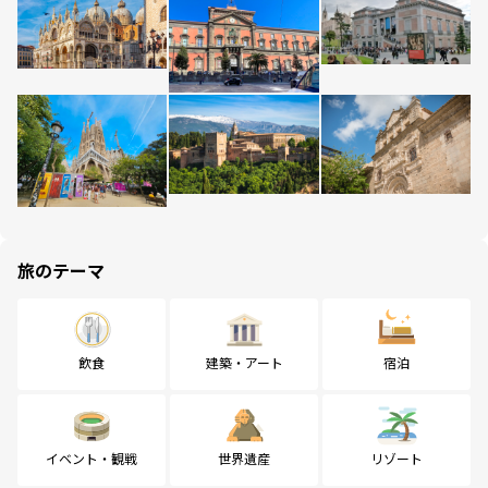
旅のテーマ
飲食
建築・アート
宿泊
イベント・観戦
世界遺産
リゾート