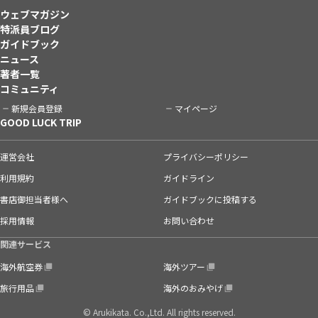
ウェブマガジン
特派員ブログ
ガイドブック
ニュース
著者一覧
コミュニティ
新規会員登録
マイページ
GOOD LUCK TRIP
運営会社
プライバシーポリシー
利用規約
ガイドライン
書店御担当者様へ
ガイドブックに投稿する
採用情報
お問い合わせ
関連サービス
海外航空券
海外ツアー
旅行用品
海外のおみやげ
© Arukikata. Co.,Ltd. All rights reserved.