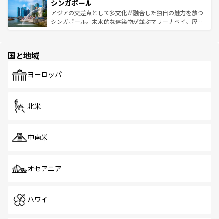
参照してほしい。
シンガポール
激する。気候は一年中温暖で、どの季節にも異なる楽しみ
み、どこを訪れても感動するはず。観光スポットが密集し
が待っている。親しみやすいタイの人々、仏教を中心とし
ており、効率よく見どころを回れるのも魅力。息をのむよ
アジアの交差点として多文化が融合した独自の魅力を放つ
た文化、そして多様な観光資源が、訪れる旅人を魅了し続
うな絶景から文化的な体験まで、香港を存分に楽しみ尽く
シンガポール。未来的な建築物が並ぶマリーナベイ、歴史
ける。 なお、新着のタイ情報は
コンテンツ一覧
を参照して
そう。 なお、新着の香港情報は
コンテンツ一覧
を参照して
と伝統を感じられるエスニックタウン、多数の緑豊かな公
ほしい。
ほしい。
園や自然保護区など、自然が調和した近代的な景観と文化
の多様性あふれるカラフルな町は、どこを歩いても新しい
国と地域
発見がある。さらに、治安のよさや充実した公共交通機関
も、旅行者にとっては魅力的なポイント。グルメも豊富
で、ホーカーズは地元の風情を楽しめる外せないスポット
ヨーロッパ
だ。訪れる人を飽きさせないシンガポールで、多様な魅力
を体感しよう。 なお、新着のシンガポール情報は
コンテン
ツ一覧
を参照してほしい。
北米
中南米
オセアニア
ハワイ