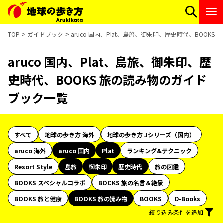
TOP
ガイドブック
aruco 国内、Plat、島旅、御朱印、歴史時代、BOOK
aruco 国内、Plat、島旅、御朱印、歴
史時代、BOOKS 旅の読み物のガイド
ブック一覧
すべて
地球の歩き方 海外
地球の歩き方 Jシリーズ（国内）
aruco 海外
aruco 国内
Plat
ランキング&テクニック
Resort Style
島旅
御朱印
歴史時代
旅の図鑑
BOOKS スペシャルコラボ
BOOKS 旅の名言＆絶景
BOOKS 旅と健康
BOOKS 旅の読み物
BOOKS
D-Books
絞り込み条件を追加