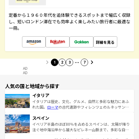
定番から１９６０年代を追体験できるスポットまで幅広く収録
し、短いロンドン滞在でも効率よく楽しみたい旅行者に最適な
一冊。
詳細を見る
…
1
2
3
7
AD
AD
人気の国と地域から探す
イタリア
イタリアは歴史、文化、グルメ、自然と多彩な魅力にあふ
れた国。
ローマ
の古代遺跡やフィレンツェのルネッサンス
美術、ヴェネツィアの運河など、歴史あるスポットはもち
スペイン
ろん、トスカーナの美しい田園風景やアマルフィ海岸の絶
景など、自然景観も見逃せない。観光の合間には、本場の
イベリア半島のほぼ80％を占めるスペインは、太陽が降り
ピザやパスタなど、絶品のイタリア料理を堪能することも
注ぐ地中海沿岸から雄大なピレネー山脈まで、多彩な自然
できる。朝目覚めてから夜眠るまで、すべての瞬間を楽し
と文化が詰まったヨーロッパ屈指の旅行先だ。多様な地域