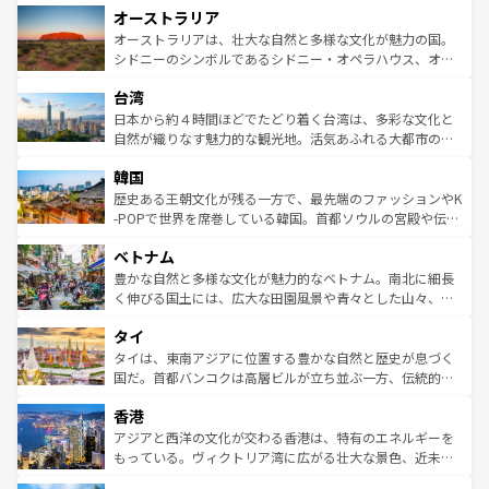
オーストラリア
部のニューオーリンズでは、音楽と美食が融合した独特の
ワイ島は見逃せない。また、定番の観光地といえばオアフ
文化が魅力。旅行者はアメリカの各地域で異なる魅力を楽
島だが、静かな自然を求めるならマウイ島やカウアイ島が
オーストラリアは、壮大な自然と多様な文化が魅力の国。
しみながら、その多様性と豊かな歴史を感じることができ
おすすめ。エメラルドグリーンに輝く海をはじめ、豊かな
シドニーのシンボルであるシドニー・オペラハウス、オー
るだろう。車でのロードトリップや列車の旅も、アメリカ
文化や歴史が息づいている。「アロハスピリット」と呼ば
ストラリア東海岸北部に広がる大サンゴ礁地帯グレートバ
ならではの贅沢な旅のスタイルだ。 なお、新着のアメリカ
台湾
れるおもてなしの心で訪れる人々を迎えてくれるハワイの
リアリーフや大陸中央部にそびえるウルル（エアーズロッ
情報は
コンテンツ一覧
を参照してほしい。
人々、おいしいローカルフードやハワイアンミュージッ
ク）、タスマニアの美しい原生林やケアンズの熱帯雨林な
日本から約４時間ほどでたどり着く台湾は、多彩な文化と
ク、伝統的なフラダンスなど、すべてがハワイの魅力を彩
ど、見どころがたくさん。また、カフェやワイン、オージ
自然が織りなす魅力的な観光地。活気あふれる大都市の台
っている。訪れるたびに新しい発見と感動が待っているハ
ービーフなどの食文化も豊かで、美味しいものであふれて
北やノスタルジックな町並みが人気な九份（ジォウフェ
ワイを、存分に味わってほしい。 なお、新着のハワイ情報
韓国
いる。アクティビティも充実しており、サーフィンやダイ
ン）、静ひつな山岳地帯である台湾東部など、都市の喧騒
は
コンテンツ一覧
を参照してほしい。
ビング、ハイキングなど、アウトドア好きにはたまらな
と山間の静けさが共存しており、訪れる人に新しい発見と
歴史ある王朝文化が残る一方で、最先端のファッションやK
い。オーストラリアの多彩な魅力を存分に味わいつくそ
驚きをもたらしてくれる。また、奥深い台湾の食文化も魅
-POPで世界を席巻している韓国。首都ソウルの宮殿や伝統
う。 なお、新着のオーストラリア情報は
コンテンツ一覧
を
力で、夜市などの屋台グルメから高級料理、ヘルシーで美
家屋が並ぶエリアでは韓国の歴史と文化に浸ることがで
参照してほしい。
ベトナム
容にもいいと評判のスイーツなど、バラエティ豊かな料理
き、地方に足を延ばせば四季折々の自然美を楽しむことが
が味わえる。 なお、新着の台湾情報は
コンテンツ一覧
を参
できる。そして、キムチや焼肉、絶品のストリートフード
豊かな自然と多様な文化が魅力的なベトナム。南北に細長
照してほしい。
まで、さまざまな韓国料理が待っている。夜には、韓国な
く伸びる国土には、広大な田園風景や青々とした山々、世
らではのナイトライフも堪能できる。あたたかいホスピタ
界遺産に登録された壮大な自然景観が点在し、都市部では
タイ
リティに包まれながら、韓国の多彩な魅力を心ゆくまで味
急速な発展と共に伝統が息づく。ハノイの古い町並みやホ
わってみてほしい。 なお、新着の韓国情報は
コンテンツ一
ーチミン市のフランス統治時代の建物も、独特の雰囲気を
タイは、東南アジアに位置する豊かな自然と歴史が息づく
覧
を参照してほしい。
醸し出している。また、バラエティの豊かさとおいしさで
国だ。首都バンコクは高層ビルが立ち並ぶ一方、伝統的な
世界中の食通を魅了してやまないベトナム料理も魅力のひ
寺院や市場がいたるところに点在し、古きよき文化と現代
香港
とつ。フォーやバインミー、ベトナムコーヒーなどは、ぜ
の活気が交差している。北部ではチェンマイなどの山岳地
ひ現地で味わいたい。どの地域を訪れてもあたたかい人々
帯で自然と触れ合い、南部ではプーケットやクラビの美し
アジアと西洋の文化が交わる香港は、特有のエネルギーを
が旅行者を迎えてくれるので、きっと忘れられない旅にな
いビーチでリゾート気分を楽しむことができる。タイ料理
もっている。ヴィクトリア湾に広がる壮大な景色、近未来
るはずだ。 なお、新着のベトナム情報は
コンテンツ一覧
を
は世界的に有名で、屋台から高級レストランまで味覚を刺
的なアートスポット、そして歴史と現代が融合した町並