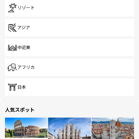
リゾート
アジア
中近東
アフリカ
日本
人気スポット