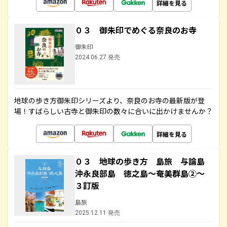
詳細を見る
０３ 御朱印でめぐる奈良のお寺
御朱印
2024.06.27 発売
地球の歩き方御朱印シリーズより、奈良のお寺の最新版が登
場！すばらしい古寺と御朱印の数々に合いに出かけませんか？
詳細を見る
０３ 地球の歩き方 島旅 与論島
沖永良部島 徳之島～奄美群島②～
３訂版
島旅
2025.12.11 発売