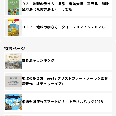
０２ 地球の歩き方 島旅 奄美大島 喜界島 加計
呂麻島（奄美群島１） ５訂版
Ｄ１７ 地球の歩き方 タイ ２０２７～２０２８
特設ページ
世界遺産ランキング
地球の歩き方 meets クリストファー・ノーラン監督
最新作『オデュッセイア』
準備も滞在もスマートに！ トラベルハック2026