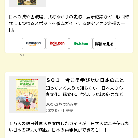
日本の城や古戦場、武将ゆかりの史跡、展示施設など、戦国時
代にまつわるスポットを徹底ガイドする歴史ファン必携の一
冊。
詳細を見る
AD
Ｓ０１ 今こそ学びたい日本のこと
知っているようで知らない 日本人の心、
食文化、職文化、信仰、地域の魅力など
BOOKS 旅の読み物
2022.07.21 発売
１万人の訪日外国人を案内したガイドが、日本人にこそ伝えた
い日本の魅力が満載。日本の再発見ができる１冊！