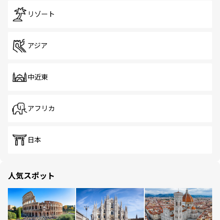
リゾート
アジア
中近東
アフリカ
日本
人気スポット