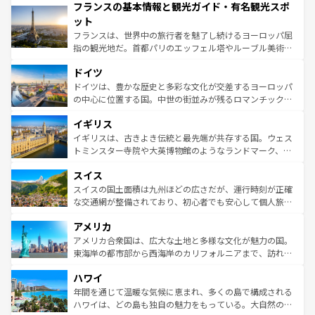
フランスの基本情報と観光ガイド・有名観光スポ
ませてくれるイタリアで、忘れられない旅をしてみよう！
文化が根付くこの国では、情熱的なフラメンコ、熱気あふ
なお、新着のイタリア情報は
コンテンツ一覧
を参照してほ
れる闘牛、そして美味しいタパスが生活の一部となってい
ット
しい。
る。首都マドリードの洗練された雰囲気や、バルセロナの
フランスは、世界中の旅行者を魅了し続けるヨーロッパ屈
アートに溢れた街角から、地方では古代ローマ遺跡や中世
指の観光地だ。首都パリのエッフェル塔やルーブル美術館
の城塞都市、穏やかなビーチリゾートまで多彩な表情を見
といった象徴的なスポットから、田舎町の古風な美しさま
せる。地方によって風土や気候が異なるスペインはその個
ドイツ
で、幅広い魅力が詰まっている。華麗な宮殿、歴史的な大
性で訪れる人を魅了する。 なお、新着のスペイン情報は
コ
聖堂、美しいビーチ、そして豊かな自然が、訪れる者を心
ドイツは、豊かな歴史と多彩な文化が交差するヨーロッパ
ンテンツ一覧
を参照してほしい。
から魅了する。また、フランスは美食の国としても知ら
の中心に位置する国。中世の街並みが残るロマンチック街
れ、フランス料理はユネスコ無形文化遺産にも登録されて
道から、未来を先取りするようなモダンな都市まで多様な
イギリス
いる。シャンパンの発祥地であるランス、プロヴァンスの
顔を持つこの国は、どこを歩いても飽きることがない。ベ
香り高いラベンダー畑など、多彩な楽しみ方が可能だ。さ
ルリンの文化的活気、バイエルン州のアルプスの絶景、そ
イギリスは、古きよき伝統と最先端が共存する国。ウェス
らに、パリ以外の地域にも魅力が溢れており、どの街角に
してライン川沿いのワイン畑といった風景は必見。ビール
トミンスター寺院や大英博物館のようなランドマーク、歴
も豊かな歴史と文化が息づいている。パリ以外の個性あふ
とソーセージを味わいながら地元の人と過ごす楽しい時間
史ある大学都市、美しい丘陵地帯や牧歌的な風景など、エ
れる地方に足を運ぶとそれぞれで全く異なる文化を体験で
スイス
は、お酒好きな人にはぜひ体験してほしい。 なお、新着の
リアごとに異なる魅力がある。また、優雅なアフタヌーン
きるだろう。 なお、新着のフランス情報は
コンテンツ一覧
ドイツ情報は
コンテンツ一覧
を参照してほしい。
ティー、ビール好きにはたまらない英国パブ、サッカー観
スイスの国土面積は九州ほどの広さだが、運行時刻が正確
を参照してほしい。
戦など、本場だからこそできる体験も豊富。イギリスを旅
な交通網が整備されており、初心者でも安心して個人旅行
して楽しみつくそう。 なお、新着のイギリス情報は
コンテ
を楽しめる。日本同様に時刻表どおりの旅が可能だ。中世
アメリカ
ンツ一覧
を参照してほしい。
の建物がそのまま残る町や、スイスならではのユニークな
博物館もあり、アルプス観光だけでなく町歩きも満喫する
アメリカ合衆国は、広大な土地と多様な文化が魅力の国。
ことができる。国民の所得が高いため物価も高いが、旅行
東海岸の都市部から西海岸のカリフォルニアまで、訪れる
者向けの交通パス提供のサービスもあり、うまく活用すれ
場所ごとに異なる風景と体験が待っている。ニューヨーク
ハワイ
ば市内交通費無料で観光を楽しむこともできる。 なお、新
のような巨大都市は、観光、ショッピング、エンターテイ
着のスイス情報は
コンテンツ一覧
を参照してほしい。
ンメントが詰まった刺激的なスポットだ。一方、アメリカ
年間を通じて温暖な気候に恵まれ、多くの島で構成される
西部には大自然が広がり、グランドキャニオンやイエロー
ハワイは、どの島も独自の魅力をもっている。大自然の神