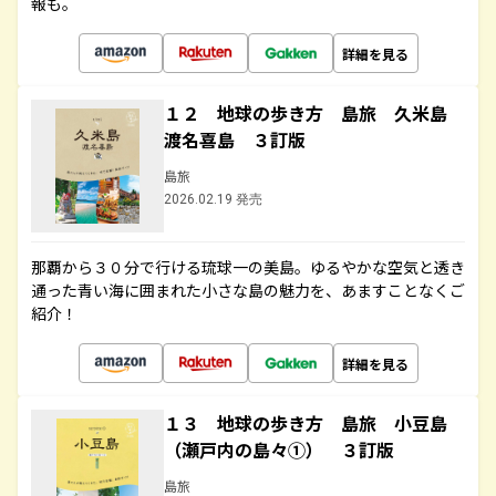
報も。
詳細を見る
１２ 地球の歩き方 島旅 久米島
渡名喜島 ３訂版
島旅
2026.02.19 発売
那覇から３０分で行ける琉球一の美島。ゆるやかな空気と透き
通った青い海に囲まれた小さな島の魅力を、あますことなくご
紹介！
詳細を見る
１３ 地球の歩き方 島旅 小豆島
（瀬戸内の島々①） ３訂版
島旅