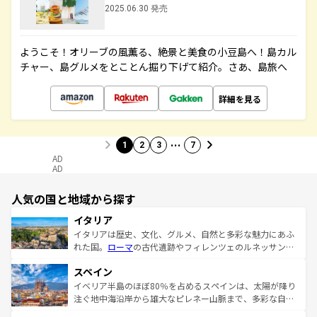
2025.06.30 発売
ようこそ！オリーブの風薫る、絶景と美食の小豆島へ！島カル
チャー、島グルメをとことん掘り下げて紹介。さあ、島旅へ
詳細を見る
…
1
2
3
7
AD
AD
人気の国と地域から探す
イタリア
イタリアは歴史、文化、グルメ、自然と多彩な魅力にあふ
れた国。
ローマ
の古代遺跡やフィレンツェのルネッサンス
美術、ヴェネツィアの運河など、歴史あるスポットはもち
スペイン
ろん、トスカーナの美しい田園風景やアマルフィ海岸の絶
景など、自然景観も見逃せない。観光の合間には、本場の
イベリア半島のほぼ80％を占めるスペインは、太陽が降り
ピザやパスタなど、絶品のイタリア料理を堪能することも
注ぐ地中海沿岸から雄大なピレネー山脈まで、多彩な自然
できる。朝目覚めてから夜眠るまで、すべての瞬間を楽し
と文化が詰まったヨーロッパ屈指の旅行先だ。多様な地域