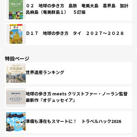
０２ 地球の歩き方 島旅 奄美大島 喜界島 加計
呂麻島（奄美群島１） ５訂版
Ｄ１７ 地球の歩き方 タイ ２０２７～２０２８
特設ページ
世界遺産ランキング
地球の歩き方 meets クリストファー・ノーラン監督
最新作『オデュッセイア』
準備も滞在もスマートに！ トラベルハック2026