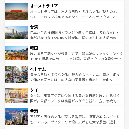
ストーン国立公園といった絶景が堪能できる。さらに、南
秘を感じたいなら、火山が生み出した壮大な景観を誇るハ
オーストラリア
部のニューオーリンズでは、音楽と美食が融合した独特の
ワイ島は見逃せない。また、定番の観光地といえばオアフ
文化が魅力。旅行者はアメリカの各地域で異なる魅力を楽
島だが、静かな自然を求めるならマウイ島やカウアイ島が
オーストラリアは、壮大な自然と多様な文化が魅力の国。
しみながら、その多様性と豊かな歴史を感じることができ
おすすめ。エメラルドグリーンに輝く海をはじめ、豊かな
シドニーのシンボルであるシドニー・オペラハウス、オー
るだろう。車でのロードトリップや列車の旅も、アメリカ
文化や歴史が息づいている。「アロハスピリット」と呼ば
ストラリア東海岸北部に広がる大サンゴ礁地帯グレートバ
ならではの贅沢な旅のスタイルだ。 なお、新着のアメリカ
台湾
れるおもてなしの心で訪れる人々を迎えてくれるハワイの
リアリーフや大陸中央部にそびえるウルル（エアーズロッ
情報は
コンテンツ一覧
を参照してほしい。
人々、おいしいローカルフードやハワイアンミュージッ
ク）、タスマニアの美しい原生林やケアンズの熱帯雨林な
日本から約４時間ほどでたどり着く台湾は、多彩な文化と
ク、伝統的なフラダンスなど、すべてがハワイの魅力を彩
ど、見どころがたくさん。また、カフェやワイン、オージ
自然が織りなす魅力的な観光地。活気あふれる大都市の台
っている。訪れるたびに新しい発見と感動が待っているハ
ービーフなどの食文化も豊かで、美味しいものであふれて
北やノスタルジックな町並みが人気な九份（ジォウフェ
ワイを、存分に味わってほしい。 なお、新着のハワイ情報
韓国
いる。アクティビティも充実しており、サーフィンやダイ
ン）、静ひつな山岳地帯である台湾東部など、都市の喧騒
は
コンテンツ一覧
を参照してほしい。
ビング、ハイキングなど、アウトドア好きにはたまらな
と山間の静けさが共存しており、訪れる人に新しい発見と
歴史ある王朝文化が残る一方で、最先端のファッションやK
い。オーストラリアの多彩な魅力を存分に味わいつくそ
驚きをもたらしてくれる。また、奥深い台湾の食文化も魅
-POPで世界を席巻している韓国。首都ソウルの宮殿や伝統
う。 なお、新着のオーストラリア情報は
コンテンツ一覧
を
力で、夜市などの屋台グルメから高級料理、ヘルシーで美
家屋が並ぶエリアでは韓国の歴史と文化に浸ることがで
参照してほしい。
ベトナム
容にもいいと評判のスイーツなど、バラエティ豊かな料理
き、地方に足を延ばせば四季折々の自然美を楽しむことが
が味わえる。 なお、新着の台湾情報は
コンテンツ一覧
を参
できる。そして、キムチや焼肉、絶品のストリートフード
豊かな自然と多様な文化が魅力的なベトナム。南北に細長
照してほしい。
まで、さまざまな韓国料理が待っている。夜には、韓国な
く伸びる国土には、広大な田園風景や青々とした山々、世
らではのナイトライフも堪能できる。あたたかいホスピタ
界遺産に登録された壮大な自然景観が点在し、都市部では
タイ
リティに包まれながら、韓国の多彩な魅力を心ゆくまで味
急速な発展と共に伝統が息づく。ハノイの古い町並みやホ
わってみてほしい。 なお、新着の韓国情報は
コンテンツ一
ーチミン市のフランス統治時代の建物も、独特の雰囲気を
タイは、東南アジアに位置する豊かな自然と歴史が息づく
覧
を参照してほしい。
醸し出している。また、バラエティの豊かさとおいしさで
国だ。首都バンコクは高層ビルが立ち並ぶ一方、伝統的な
世界中の食通を魅了してやまないベトナム料理も魅力のひ
寺院や市場がいたるところに点在し、古きよき文化と現代
香港
とつ。フォーやバインミー、ベトナムコーヒーなどは、ぜ
の活気が交差している。北部ではチェンマイなどの山岳地
ひ現地で味わいたい。どの地域を訪れてもあたたかい人々
帯で自然と触れ合い、南部ではプーケットやクラビの美し
アジアと西洋の文化が交わる香港は、特有のエネルギーを
が旅行者を迎えてくれるので、きっと忘れられない旅にな
いビーチでリゾート気分を楽しむことができる。タイ料理
もっている。ヴィクトリア湾に広がる壮大な景色、近未来
るはずだ。 なお、新着のベトナム情報は
コンテンツ一覧
を
は世界的に有名で、屋台から高級レストランまで味覚を刺
的なアートスポット、そして歴史と現代が融合した町並