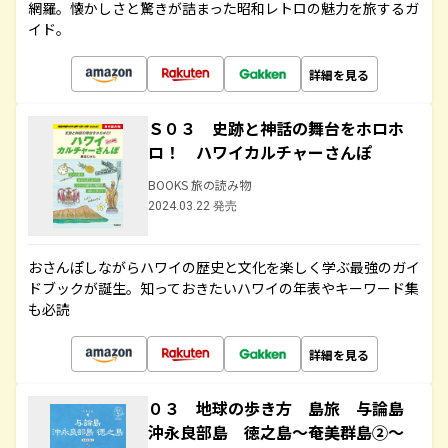
網羅。懐かしさと驚きが詰まった昭和レトロの魅力を旅するガ
イド。
詳細を見る
Ｓ０３ 史跡と神話の舞台をホロホ
ロ！ ハワイカルチャーさんぽ
BOOKS 旅の読み物
2024.03.22 発売
おさんぽしながらハワイの歴史と文化を楽しく学ぶ最強のガイ
ドブックが誕生。知っておきたいハワイの年表やキーワード集
も必読
詳細を見る
０３ 地球の歩き方 島旅 与論島
沖永良部島 徳之島～奄美群島②～