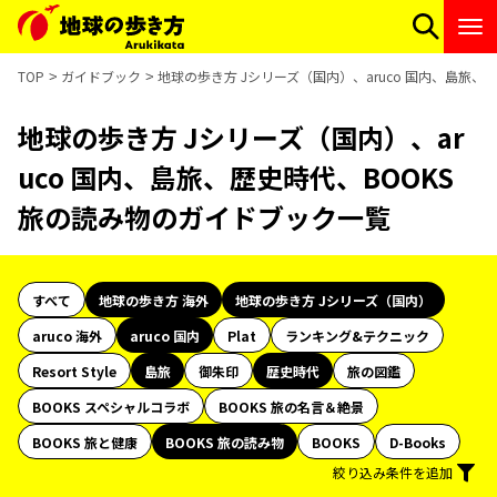
TOP
ガイドブック
地球の歩き方 Jシリーズ（国内）、aruco 国内、島旅、
地球の歩き方 Jシリーズ（国内）、ar
uco 国内、島旅、歴史時代、BOOKS
旅の読み物のガイドブック一覧
すべて
地球の歩き方 海外
地球の歩き方 Jシリーズ（国内）
aruco 海外
aruco 国内
Plat
ランキング&テクニック
Resort Style
島旅
御朱印
歴史時代
旅の図鑑
BOOKS スペシャルコラボ
BOOKS 旅の名言＆絶景
BOOKS 旅と健康
BOOKS 旅の読み物
BOOKS
D-Books
絞り込み条件を追加