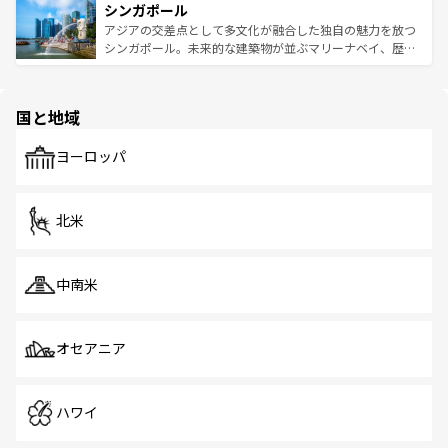
参照してほしい。
シンガポール
激する。気候は一年中温暖で、どの季節にも異なる楽しみ
み、どこを訪れても感動するはず。観光スポットが密集し
が待っている。親しみやすいタイの人々、仏教を中心とし
ており、効率よく見どころを回れるのも魅力。息をのむよ
アジアの交差点として多文化が融合した独自の魅力を放つ
た文化、そして多様な観光資源が、訪れる旅人を魅了し続
うな絶景から文化的な体験まで、香港を存分に楽しみ尽く
シンガポール。未来的な建築物が並ぶマリーナベイ、歴史
ける。 なお、新着のタイ情報は
コンテンツ一覧
を参照して
そう。 なお、新着の香港情報は
コンテンツ一覧
を参照して
と伝統を感じられるエスニックタウン、多数の緑豊かな公
ほしい。
ほしい。
園や自然保護区など、自然が調和した近代的な景観と文化
の多様性あふれるカラフルな町は、どこを歩いても新しい
国と地域
発見がある。さらに、治安のよさや充実した公共交通機関
も、旅行者にとっては魅力的なポイント。グルメも豊富
で、ホーカーズは地元の風情を楽しめる外せないスポット
ヨーロッパ
だ。訪れる人を飽きさせないシンガポールで、多様な魅力
を体感しよう。 なお、新着のシンガポール情報は
コンテン
ツ一覧
を参照してほしい。
北米
中南米
オセアニア
ハワイ