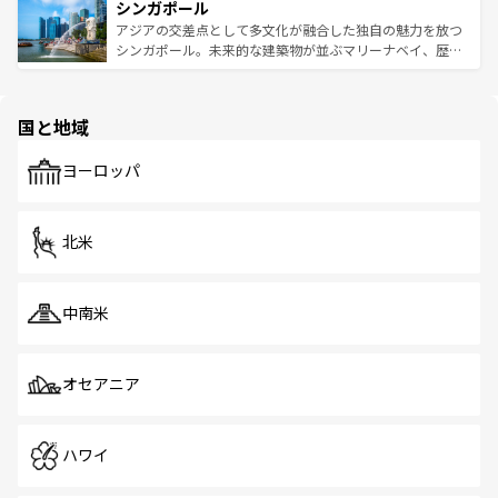
参照してほしい。
シンガポール
激する。気候は一年中温暖で、どの季節にも異なる楽しみ
み、どこを訪れても感動するはず。観光スポットが密集し
が待っている。親しみやすいタイの人々、仏教を中心とし
ており、効率よく見どころを回れるのも魅力。息をのむよ
アジアの交差点として多文化が融合した独自の魅力を放つ
た文化、そして多様な観光資源が、訪れる旅人を魅了し続
うな絶景から文化的な体験まで、香港を存分に楽しみ尽く
シンガポール。未来的な建築物が並ぶマリーナベイ、歴史
ける。 なお、新着のタイ情報は
コンテンツ一覧
を参照して
そう。 なお、新着の香港情報は
コンテンツ一覧
を参照して
と伝統を感じられるエスニックタウン、多数の緑豊かな公
ほしい。
ほしい。
園や自然保護区など、自然が調和した近代的な景観と文化
の多様性あふれるカラフルな町は、どこを歩いても新しい
国と地域
発見がある。さらに、治安のよさや充実した公共交通機関
も、旅行者にとっては魅力的なポイント。グルメも豊富
で、ホーカーズは地元の風情を楽しめる外せないスポット
ヨーロッパ
だ。訪れる人を飽きさせないシンガポールで、多様な魅力
を体感しよう。 なお、新着のシンガポール情報は
コンテン
ツ一覧
を参照してほしい。
北米
中南米
オセアニア
ハワイ