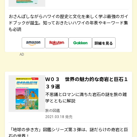
おさんぽしながらハワイの歴史と文化を楽しく学ぶ最強のガイ
ドブックが誕生。知っておきたいハワイの年表やキーワード集
も必読
詳細を見る
AD
Ｗ０３ 世界の魅力的な奇岩と巨石１
３９選
不思議とロマンに満ちた岩石の謎を旅の雑
学とともに解説
旅の図鑑
2021.03.18 発売
「地球の歩き方」図鑑シリーズ第３弾は、謎だらけの奇岩と巨
石の世界！