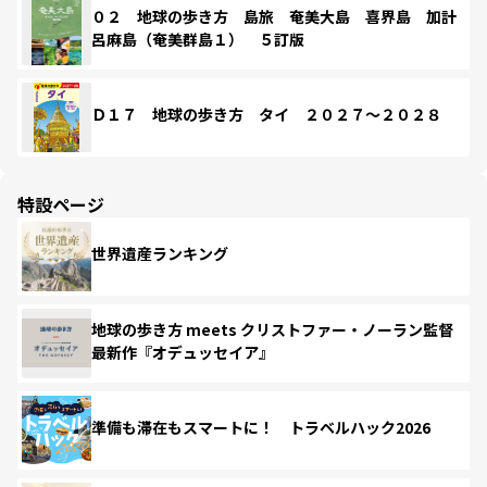
０２ 地球の歩き方 島旅 奄美大島 喜界島 加計
呂麻島（奄美群島１） ５訂版
Ｄ１７ 地球の歩き方 タイ ２０２７～２０２８
特設ページ
世界遺産ランキング
地球の歩き方 meets クリストファー・ノーラン監督
最新作『オデュッセイア』
準備も滞在もスマートに！ トラベルハック2026