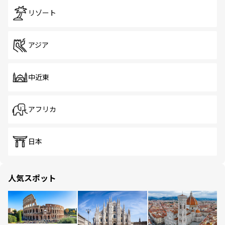
リゾート
アジア
中近東
アフリカ
日本
人気スポット