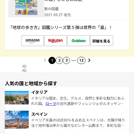
旅の図鑑
2021.05.27 発売
「地球の歩き方」図鑑シリーズ第５弾は世界の「島」！
詳細を見る
…
1
2
3
12
AD
AD
人気の国と地域から探す
イタリア
イタリアは歴史、文化、グルメ、自然と多彩な魅力にあふ
れた国。
ローマ
の古代遺跡やフィレンツェのルネッサンス
美術、ヴェネツィアの運河など、歴史あるスポットはもち
スペイン
ろん、トスカーナの美しい田園風景やアマルフィ海岸の絶
景など、自然景観も見逃せない。観光の合間には、本場の
イベリア半島のほぼ80％を占めるスペインは、太陽が降り
ピザやパスタなど、絶品のイタリア料理を堪能することも
注ぐ地中海沿岸から雄大なピレネー山脈まで、多彩な自然
できる。朝目覚めてから夜眠るまで、すべての瞬間を楽し
と文化が詰まったヨーロッパ屈指の旅行先だ。多様な地域