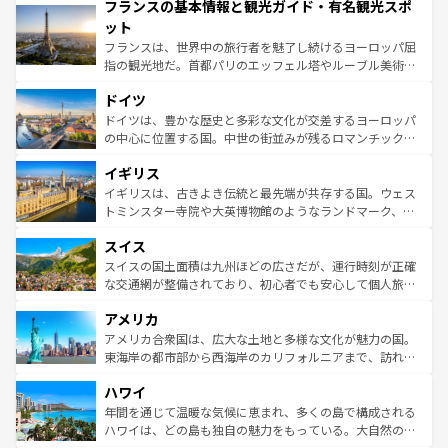
フランスの基本情報と観光ガイド・有名観光スポ
ませてくれるイタリアで、忘れられない旅をしてみよう！
文化が根付くこの国では、情熱的なフラメンコ、熱気あふ
なお、新着のイタリア情報は
コンテンツ一覧
を参照してほ
れる闘牛、そして美味しいタパスが生活の一部となってい
ット
しい。
る。首都マドリードの洗練された雰囲気や、バルセロナの
フランスは、世界中の旅行者を魅了し続けるヨーロッパ屈
アートに溢れた街角から、地方では古代ローマ遺跡や中世
指の観光地だ。首都パリのエッフェル塔やルーブル美術館
の城塞都市、穏やかなビーチリゾートまで多彩な表情を見
といった象徴的なスポットから、田舎町の古風な美しさま
せる。地方によって風土や気候が異なるスペインはその個
ドイツ
で、幅広い魅力が詰まっている。華麗な宮殿、歴史的な大
性で訪れる人を魅了する。 なお、新着のスペイン情報は
コ
聖堂、美しいビーチ、そして豊かな自然が、訪れる者を心
ドイツは、豊かな歴史と多彩な文化が交差するヨーロッパ
ンテンツ一覧
を参照してほしい。
から魅了する。また、フランスは美食の国としても知ら
の中心に位置する国。中世の街並みが残るロマンチック街
れ、フランス料理はユネスコ無形文化遺産にも登録されて
道から、未来を先取りするようなモダンな都市まで多様な
イギリス
いる。シャンパンの発祥地であるランス、プロヴァンスの
顔を持つこの国は、どこを歩いても飽きることがない。ベ
香り高いラベンダー畑など、多彩な楽しみ方が可能だ。さ
ルリンの文化的活気、バイエルン州のアルプスの絶景、そ
イギリスは、古きよき伝統と最先端が共存する国。ウェス
らに、パリ以外の地域にも魅力が溢れており、どの街角に
してライン川沿いのワイン畑といった風景は必見。ビール
トミンスター寺院や大英博物館のようなランドマーク、歴
も豊かな歴史と文化が息づいている。パリ以外の個性あふ
とソーセージを味わいながら地元の人と過ごす楽しい時間
史ある大学都市、美しい丘陵地帯や牧歌的な風景など、エ
れる地方に足を運ぶとそれぞれで全く異なる文化を体験で
スイス
は、お酒好きな人にはぜひ体験してほしい。 なお、新着の
リアごとに異なる魅力がある。また、優雅なアフタヌーン
きるだろう。 なお、新着のフランス情報は
コンテンツ一覧
ドイツ情報は
コンテンツ一覧
を参照してほしい。
ティー、ビール好きにはたまらない英国パブ、サッカー観
スイスの国土面積は九州ほどの広さだが、運行時刻が正確
を参照してほしい。
戦など、本場だからこそできる体験も豊富。イギリスを旅
な交通網が整備されており、初心者でも安心して個人旅行
して楽しみつくそう。 なお、新着のイギリス情報は
コンテ
を楽しめる。日本同様に時刻表どおりの旅が可能だ。中世
アメリカ
ンツ一覧
を参照してほしい。
の建物がそのまま残る町や、スイスならではのユニークな
博物館もあり、アルプス観光だけでなく町歩きも満喫する
アメリカ合衆国は、広大な土地と多様な文化が魅力の国。
ことができる。国民の所得が高いため物価も高いが、旅行
東海岸の都市部から西海岸のカリフォルニアまで、訪れる
者向けの交通パス提供のサービスもあり、うまく活用すれ
場所ごとに異なる風景と体験が待っている。ニューヨーク
ハワイ
ば市内交通費無料で観光を楽しむこともできる。 なお、新
のような巨大都市は、観光、ショッピング、エンターテイ
着のスイス情報は
コンテンツ一覧
を参照してほしい。
ンメントが詰まった刺激的なスポットだ。一方、アメリカ
年間を通じて温暖な気候に恵まれ、多くの島で構成される
西部には大自然が広がり、グランドキャニオンやイエロー
ハワイは、どの島も独自の魅力をもっている。大自然の神
ストーン国立公園といった絶景が堪能できる。さらに、南
秘を感じたいなら、火山が生み出した壮大な景観を誇るハ