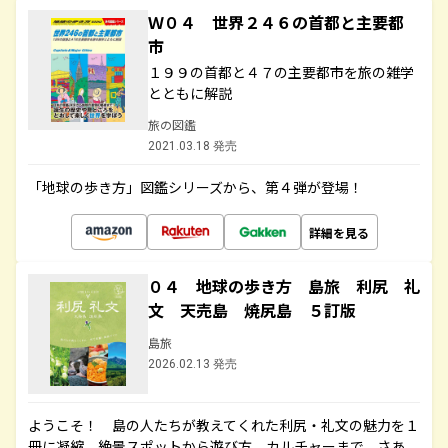
Ｗ０４ 世界２４６の首都と主要都
市
１９９の首都と４７の主要都市を旅の雑学
とともに解説
旅の図鑑
2021.03.18 発売
「地球の歩き方」図鑑シリーズから、第４弾が登場！
詳細を見る
０４ 地球の歩き方 島旅 利尻 礼
文 天売島 焼尻島 ５訂版
島旅
2026.02.13 発売
ようこそ！ 島の人たちが教えてくれた利尻・礼文の魅力を１
冊に凝縮。絶景スポットから遊び方、カルチャーまで。さあ、