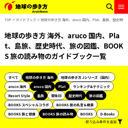
TOP
ガイドブック
地球の歩き方 海外、aruco 国内、Plat、島旅、歴史
地球の歩き方 海外、aruco 国内、Pla
t、島旅、歴史時代、旅の図鑑、BOOK
S 旅の読み物のガイドブック一覧
すべて
地球の歩き方 海外
地球の歩き方 Jシリーズ（国内）
aruco 海外
aruco 国内
Plat
ランキング&テクニック
Resort Style
島旅
御朱印
歴史時代
旅の図鑑
BOOKS スペシャルコラボ
BOOKS 旅の名言＆絶景
BOOKS 旅と健康
BOOKS 旅の読み物
BOOKS
D-Books
絞り込み条件を追加