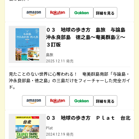
詳細を見る
０３ 地球の歩き方 島旅 与論島
沖永良部島 徳之島～奄美群島②～
３訂版
島旅
2025.12.11 発売
見たことのない世界に心奪われる！ 奄美群島南部「与論島・
沖永良部島・徳之島」の三島だけをフィーチャーした完全ガイ
ド。
詳細を見る
０３ 地球の歩き方 Ｐｌａｔ 台北
Plat
2024.12.19 発売