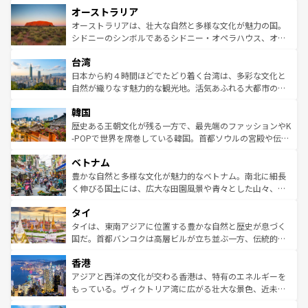
オーストラリア
部のニューオーリンズでは、音楽と美食が融合した独特の
ワイ島は見逃せない。また、定番の観光地といえばオアフ
文化が魅力。旅行者はアメリカの各地域で異なる魅力を楽
島だが、静かな自然を求めるならマウイ島やカウアイ島が
オーストラリアは、壮大な自然と多様な文化が魅力の国。
しみながら、その多様性と豊かな歴史を感じることができ
おすすめ。エメラルドグリーンに輝く海をはじめ、豊かな
シドニーのシンボルであるシドニー・オペラハウス、オー
るだろう。車でのロードトリップや列車の旅も、アメリカ
文化や歴史が息づいている。「アロハスピリット」と呼ば
ストラリア東海岸北部に広がる大サンゴ礁地帯グレートバ
ならではの贅沢な旅のスタイルだ。 なお、新着のアメリカ
台湾
れるおもてなしの心で訪れる人々を迎えてくれるハワイの
リアリーフや大陸中央部にそびえるウルル（エアーズロッ
情報は
コンテンツ一覧
を参照してほしい。
人々、おいしいローカルフードやハワイアンミュージッ
ク）、タスマニアの美しい原生林やケアンズの熱帯雨林な
日本から約４時間ほどでたどり着く台湾は、多彩な文化と
ク、伝統的なフラダンスなど、すべてがハワイの魅力を彩
ど、見どころがたくさん。また、カフェやワイン、オージ
自然が織りなす魅力的な観光地。活気あふれる大都市の台
っている。訪れるたびに新しい発見と感動が待っているハ
ービーフなどの食文化も豊かで、美味しいものであふれて
北やノスタルジックな町並みが人気な九份（ジォウフェ
ワイを、存分に味わってほしい。 なお、新着のハワイ情報
韓国
いる。アクティビティも充実しており、サーフィンやダイ
ン）、静ひつな山岳地帯である台湾東部など、都市の喧騒
は
コンテンツ一覧
を参照してほしい。
ビング、ハイキングなど、アウトドア好きにはたまらな
と山間の静けさが共存しており、訪れる人に新しい発見と
歴史ある王朝文化が残る一方で、最先端のファッションやK
い。オーストラリアの多彩な魅力を存分に味わいつくそ
驚きをもたらしてくれる。また、奥深い台湾の食文化も魅
-POPで世界を席巻している韓国。首都ソウルの宮殿や伝統
う。 なお、新着のオーストラリア情報は
コンテンツ一覧
を
力で、夜市などの屋台グルメから高級料理、ヘルシーで美
家屋が並ぶエリアでは韓国の歴史と文化に浸ることがで
参照してほしい。
ベトナム
容にもいいと評判のスイーツなど、バラエティ豊かな料理
き、地方に足を延ばせば四季折々の自然美を楽しむことが
が味わえる。 なお、新着の台湾情報は
コンテンツ一覧
を参
できる。そして、キムチや焼肉、絶品のストリートフード
豊かな自然と多様な文化が魅力的なベトナム。南北に細長
照してほしい。
まで、さまざまな韓国料理が待っている。夜には、韓国な
く伸びる国土には、広大な田園風景や青々とした山々、世
らではのナイトライフも堪能できる。あたたかいホスピタ
界遺産に登録された壮大な自然景観が点在し、都市部では
タイ
リティに包まれながら、韓国の多彩な魅力を心ゆくまで味
急速な発展と共に伝統が息づく。ハノイの古い町並みやホ
わってみてほしい。 なお、新着の韓国情報は
コンテンツ一
ーチミン市のフランス統治時代の建物も、独特の雰囲気を
タイは、東南アジアに位置する豊かな自然と歴史が息づく
覧
を参照してほしい。
醸し出している。また、バラエティの豊かさとおいしさで
国だ。首都バンコクは高層ビルが立ち並ぶ一方、伝統的な
世界中の食通を魅了してやまないベトナム料理も魅力のひ
寺院や市場がいたるところに点在し、古きよき文化と現代
香港
とつ。フォーやバインミー、ベトナムコーヒーなどは、ぜ
の活気が交差している。北部ではチェンマイなどの山岳地
ひ現地で味わいたい。どの地域を訪れてもあたたかい人々
帯で自然と触れ合い、南部ではプーケットやクラビの美し
アジアと西洋の文化が交わる香港は、特有のエネルギーを
が旅行者を迎えてくれるので、きっと忘れられない旅にな
いビーチでリゾート気分を楽しむことができる。タイ料理
もっている。ヴィクトリア湾に広がる壮大な景色、近未来
るはずだ。 なお、新着のベトナム情報は
コンテンツ一覧
を
は世界的に有名で、屋台から高級レストランまで味覚を刺
的なアートスポット、そして歴史と現代が融合した町並