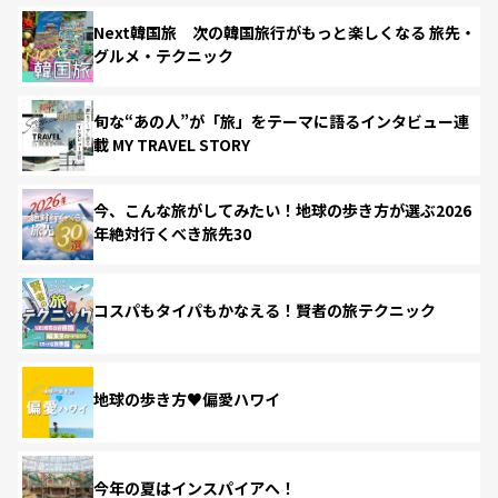
Next韓国旅 次の韓国旅行がもっと楽しくなる 旅先・
グルメ・テクニック
旬な“あの人”が「旅」をテーマに語るインタビュー連
載 MY TRAVEL STORY
今、こんな旅がしてみたい！地球の歩き方が選ぶ2026
年絶対行くべき旅先30
コスパもタイパもかなえる！賢者の旅テクニック
地球の歩き方♥偏愛ハワイ
今年の夏はインスパイアへ！