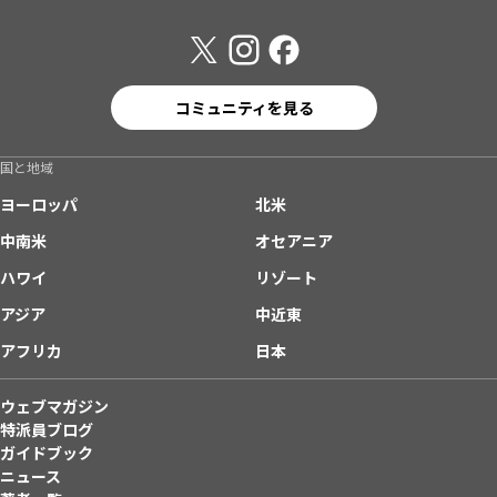
コミュニティを見る
国と地域
ヨーロッパ
北米
中南米
オセアニア
ハワイ
リゾート
アジア
中近東
アフリカ
日本
ウェブマガジン
特派員ブログ
ガイドブック
ニュース