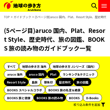
TOP
ガイドブック
(5ページ目)aruco 国内、Plat、Resort Style、
(5ページ目)aruco 国内、Plat、Resor
t Style、歴史時代、旅の図鑑、BOOK
S 旅の読み物のガイドブック一覧
すべて
地球の歩き方 海外
地球の歩き方 Jシリーズ（国内）
aruco 海外
aruco 国内
Plat
ランキング&テクニック
Resort Style
島旅
御朱印
歴史時代
旅の図鑑
BOOKS スペシャルコラボ
BOOKS 旅の名言＆絶景
BOOKS 旅と健康
BOOKS 旅の読み物
BOOKS
D-Books
絞り込み条件を追加