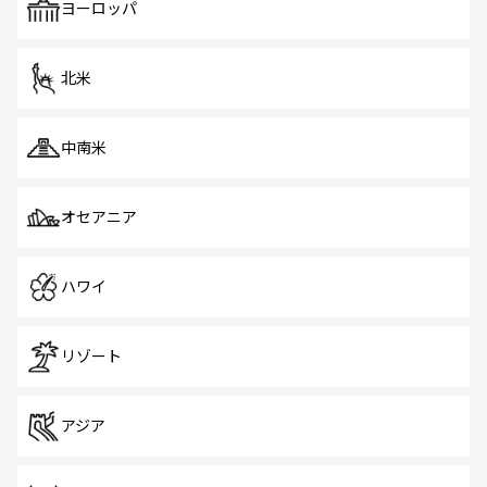
で、ホーカーズは地元の風情を楽しめる外せないスポット
ヨーロッパ
だ。訪れる人を飽きさせないシンガポールで、多様な魅力
を体感しよう。 なお、新着のシンガポール情報は
コンテン
ツ一覧
を参照してほしい。
北米
中南米
オセアニア
ハワイ
リゾート
アジア