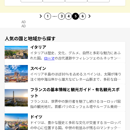
…
1
3
4
5
6
AD
AD
人気の国と地域から探す
イタリア
イタリアは歴史、文化、グルメ、自然と多彩な魅力にあふ
れた国。
ローマ
の古代遺跡やフィレンツェのルネッサンス
美術、ヴェネツィアの運河など、歴史あるスポットはもち
スペイン
ろん、トスカーナの美しい田園風景やアマルフィ海岸の絶
景など、自然景観も見逃せない。観光の合間には、本場の
イベリア半島のほぼ80％を占めるスペインは、太陽が降り
ピザやパスタなど、絶品のイタリア料理を堪能することも
注ぐ地中海沿岸から雄大なピレネー山脈まで、多彩な自然
できる。朝目覚めてから夜眠るまで、すべての瞬間を楽し
と文化が詰まったヨーロッパ屈指の旅行先だ。多様な地域
フランスの基本情報と観光ガイド・有名観光スポ
ませてくれるイタリアで、忘れられない旅をしてみよう！
文化が根付くこの国では、情熱的なフラメンコ、熱気あふ
なお、新着のイタリア情報は
コンテンツ一覧
を参照してほ
れる闘牛、そして美味しいタパスが生活の一部となってい
ット
しい。
る。首都マドリードの洗練された雰囲気や、バルセロナの
フランスは、世界中の旅行者を魅了し続けるヨーロッパ屈
アートに溢れた街角から、地方では古代ローマ遺跡や中世
指の観光地だ。首都パリのエッフェル塔やルーブル美術館
の城塞都市、穏やかなビーチリゾートまで多彩な表情を見
といった象徴的なスポットから、田舎町の古風な美しさま
せる。地方によって風土や気候が異なるスペインはその個
ドイツ
で、幅広い魅力が詰まっている。華麗な宮殿、歴史的な大
性で訪れる人を魅了する。 なお、新着のスペイン情報は
コ
聖堂、美しいビーチ、そして豊かな自然が、訪れる者を心
ドイツは、豊かな歴史と多彩な文化が交差するヨーロッパ
ンテンツ一覧
を参照してほしい。
から魅了する。また、フランスは美食の国としても知ら
の中心に位置する国。中世の街並みが残るロマンチック街