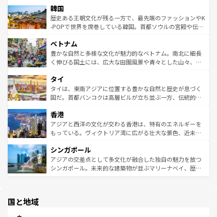
ワイを、存分に味わってほしい。 なお、新着のハワイ情報
韓国
いる。アクティビティも充実しており、サーフィンやダイ
ン）、静ひつな山岳地帯である台湾東部など、都市の喧騒
は
コンテンツ一覧
を参照してほしい。
ビング、ハイキングなど、アウトドア好きにはたまらな
と山間の静けさが共存しており、訪れる人に新しい発見と
歴史ある王朝文化が残る一方で、最先端のファッションやK
い。オーストラリアの多彩な魅力を存分に味わいつくそ
驚きをもたらしてくれる。また、奥深い台湾の食文化も魅
-POPで世界を席巻している韓国。首都ソウルの宮殿や伝統
う。 なお、新着のオーストラリア情報は
コンテンツ一覧
を
力で、夜市などの屋台グルメから高級料理、ヘルシーで美
家屋が並ぶエリアでは韓国の歴史と文化に浸ることがで
参照してほしい。
ベトナム
容にもいいと評判のスイーツなど、バラエティ豊かな料理
き、地方に足を延ばせば四季折々の自然美を楽しむことが
が味わえる。 なお、新着の台湾情報は
コンテンツ一覧
を参
できる。そして、キムチや焼肉、絶品のストリートフード
豊かな自然と多様な文化が魅力的なベトナム。南北に細長
照してほしい。
まで、さまざまな韓国料理が待っている。夜には、韓国な
く伸びる国土には、広大な田園風景や青々とした山々、世
らではのナイトライフも堪能できる。あたたかいホスピタ
界遺産に登録された壮大な自然景観が点在し、都市部では
タイ
リティに包まれながら、韓国の多彩な魅力を心ゆくまで味
急速な発展と共に伝統が息づく。ハノイの古い町並みやホ
わってみてほしい。 なお、新着の韓国情報は
コンテンツ一
ーチミン市のフランス統治時代の建物も、独特の雰囲気を
タイは、東南アジアに位置する豊かな自然と歴史が息づく
覧
を参照してほしい。
醸し出している。また、バラエティの豊かさとおいしさで
国だ。首都バンコクは高層ビルが立ち並ぶ一方、伝統的な
世界中の食通を魅了してやまないベトナム料理も魅力のひ
寺院や市場がいたるところに点在し、古きよき文化と現代
香港
とつ。フォーやバインミー、ベトナムコーヒーなどは、ぜ
の活気が交差している。北部ではチェンマイなどの山岳地
ひ現地で味わいたい。どの地域を訪れてもあたたかい人々
帯で自然と触れ合い、南部ではプーケットやクラビの美し
アジアと西洋の文化が交わる香港は、特有のエネルギーを
が旅行者を迎えてくれるので、きっと忘れられない旅にな
いビーチでリゾート気分を楽しむことができる。タイ料理
もっている。ヴィクトリア湾に広がる壮大な景色、近未来
るはずだ。 なお、新着のベトナム情報は
コンテンツ一覧
を
は世界的に有名で、屋台から高級レストランまで味覚を刺
的なアートスポット、そして歴史と現代が融合した町並
参照してほしい。
シンガポール
激する。気候は一年中温暖で、どの季節にも異なる楽しみ
み、どこを訪れても感動するはず。観光スポットが密集し
が待っている。親しみやすいタイの人々、仏教を中心とし
ており、効率よく見どころを回れるのも魅力。息をのむよ
アジアの交差点として多文化が融合した独自の魅力を放つ
た文化、そして多様な観光資源が、訪れる旅人を魅了し続
うな絶景から文化的な体験まで、香港を存分に楽しみ尽く
シンガポール。未来的な建築物が並ぶマリーナベイ、歴史
ける。 なお、新着のタイ情報は
コンテンツ一覧
を参照して
そう。 なお、新着の香港情報は
コンテンツ一覧
を参照して
と伝統を感じられるエスニックタウン、多数の緑豊かな公
ほしい。
ほしい。
園や自然保護区など、自然が調和した近代的な景観と文化
の多様性あふれるカラフルな町は、どこを歩いても新しい
国と地域
発見がある。さらに、治安のよさや充実した公共交通機関
も、旅行者にとっては魅力的なポイント。グルメも豊富