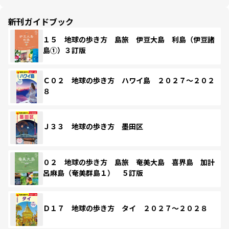
新刊ガイドブック
１５ 地球の歩き方 島旅 伊豆大島 利島（伊豆諸
島①）３訂版
Ｃ０２ 地球の歩き方 ハワイ島 ２０２７～２０２
８
Ｊ３３ 地球の歩き方 墨田区
０２ 地球の歩き方 島旅 奄美大島 喜界島 加計
呂麻島（奄美群島１） ５訂版
Ｄ１７ 地球の歩き方 タイ ２０２７～２０２８