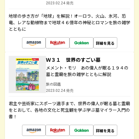
2023.02.24 発売
地球の歩き方が「地球」を解説！オーロラ、火山、氷河、恐
竜、レアな動植物まで地球４６億年の神秘とロマンを旅の雑学
とともに
詳細を見る
Ｗ３１ 世界のすごい墓
メメント・モリ あの偉人が眠る１９４の
墓と霊廟を旅の雑学とともに解説
旅の図鑑
2023.02.24 発売
君主や芸術家にスポーツ選手まで、世界の偉人が眠る墓と霊廟
をとおして、各地の文化と死生観を学ぶ学ぶ墓マイラー入門の
書！
詳細を見る