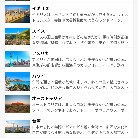
れ、フランス料理はユネスコ無形文化遺産にも登録されて
道から、未来を先取りするようなモダンな都市まで多様な
イギリス
いる。シャンパンの発祥地であるランス、プロヴァンスの
顔を持つこの国は、どこを歩いても飽きることがない。ベ
香り高いラベンダー畑など、多彩な楽しみ方が可能だ。さ
ルリンの文化的活気、バイエルン州のアルプスの絶景、そ
イギリスは、古きよき伝統と最先端が共存する国。ウェス
らに、パリ以外の地域にも魅力が溢れており、どの街角に
してライン川沿いのワイン畑といった風景は必見。ビール
トミンスター寺院や大英博物館のようなランドマーク、歴
も豊かな歴史と文化が息づいている。パリ以外の個性あふ
とソーセージを味わいながら地元の人と過ごす楽しい時間
史ある大学都市、美しい丘陵地帯や牧歌的な風景など、エ
れる地方に足を運ぶとそれぞれで全く異なる文化を体験で
スイス
は、お酒好きな人にはぜひ体験してほしい。 なお、新着の
リアごとに異なる魅力がある。また、優雅なアフタヌーン
きるだろう。 なお、新着のフランス情報は
コンテンツ一覧
ドイツ情報は
コンテンツ一覧
を参照してほしい。
ティー、ビール好きにはたまらない英国パブ、サッカー観
スイスの国土面積は九州ほどの広さだが、運行時刻が正確
を参照してほしい。
戦など、本場だからこそできる体験も豊富。イギリスを旅
な交通網が整備されており、初心者でも安心して個人旅行
して楽しみつくそう。 なお、新着のイギリス情報は
コンテ
を楽しめる。日本同様に時刻表どおりの旅が可能だ。中世
アメリカ
ンツ一覧
を参照してほしい。
の建物がそのまま残る町や、スイスならではのユニークな
博物館もあり、アルプス観光だけでなく町歩きも満喫する
アメリカ合衆国は、広大な土地と多様な文化が魅力の国。
ことができる。国民の所得が高いため物価も高いが、旅行
東海岸の都市部から西海岸のカリフォルニアまで、訪れる
者向けの交通パス提供のサービスもあり、うまく活用すれ
場所ごとに異なる風景と体験が待っている。ニューヨーク
ハワイ
ば市内交通費無料で観光を楽しむこともできる。 なお、新
のような巨大都市は、観光、ショッピング、エンターテイ
着のスイス情報は
コンテンツ一覧
を参照してほしい。
ンメントが詰まった刺激的なスポットだ。一方、アメリカ
年間を通じて温暖な気候に恵まれ、多くの島で構成される
西部には大自然が広がり、グランドキャニオンやイエロー
ハワイは、どの島も独自の魅力をもっている。大自然の神
ストーン国立公園といった絶景が堪能できる。さらに、南
秘を感じたいなら、火山が生み出した壮大な景観を誇るハ
オーストラリア
部のニューオーリンズでは、音楽と美食が融合した独特の
ワイ島は見逃せない。また、定番の観光地といえばオアフ
文化が魅力。旅行者はアメリカの各地域で異なる魅力を楽
島だが、静かな自然を求めるならマウイ島やカウアイ島が
オーストラリアは、壮大な自然と多様な文化が魅力の国。
しみながら、その多様性と豊かな歴史を感じることができ
おすすめ。エメラルドグリーンに輝く海をはじめ、豊かな
シドニーのシンボルであるシドニー・オペラハウス、オー
るだろう。車でのロードトリップや列車の旅も、アメリカ
文化や歴史が息づいている。「アロハスピリット」と呼ば
ストラリア東海岸北部に広がる大サンゴ礁地帯グレートバ
ならではの贅沢な旅のスタイルだ。 なお、新着のアメリカ
台湾
れるおもてなしの心で訪れる人々を迎えてくれるハワイの
リアリーフや大陸中央部にそびえるウルル（エアーズロッ
情報は
コンテンツ一覧
を参照してほしい。
人々、おいしいローカルフードやハワイアンミュージッ
ク）、タスマニアの美しい原生林やケアンズの熱帯雨林な
日本から約４時間ほどでたどり着く台湾は、多彩な文化と
ク、伝統的なフラダンスなど、すべてがハワイの魅力を彩
ど、見どころがたくさん。また、カフェやワイン、オージ
自然が織りなす魅力的な観光地。活気あふれる大都市の台
っている。訪れるたびに新しい発見と感動が待っているハ
ービーフなどの食文化も豊かで、美味しいものであふれて
北やノスタルジックな町並みが人気な九份（ジォウフェ