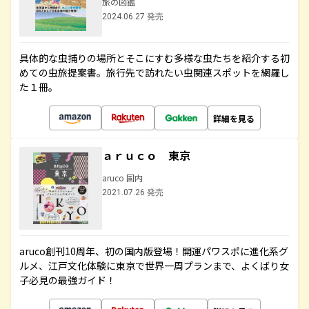
旅の図鑑
2024.06.27 発売
具体的な虫捕りの場所とそこにすむ多様な虫たちを紹介する初
めての虫旅提案書。旅行先で訪れたい虫関連スポットを網羅し
た１冊。
詳細を見る
ａｒｕｃｏ 東京
aruco 国内
2021.07.26 発売
aruco創刊10周年、初の国内版登場！開運パワスポに進化系グ
ルメ、江戸文化体験に東京で世界一周プランまで、よくばり女
子必見の最強ガイド！