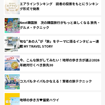
エアラインランキング 読者の投票をもとにランキン
グ形式で発表
Next韓国旅 次の韓国旅行がもっと楽しくなる 旅先・
グルメ・テクニック
旬な“あの人”が「旅」をテーマに語るインタビュー連
載 MY TRAVEL STORY
今、こんな旅がしてみたい！地球の歩き方が選ぶ2026
年絶対行くべき旅先30
コスパもタイパもかなえる！賢者の旅テクニック
地球の歩き方♥偏愛ハワイ