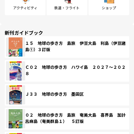
アクティビティ
鉄道・フライト
ショップ
新刊ガイドブック
１５ 地球の歩き方 島旅 伊豆大島 利島（伊豆諸
島①）３訂版
Ｃ０２ 地球の歩き方 ハワイ島 ２０２７～２０２
８
Ｊ３３ 地球の歩き方 墨田区
０２ 地球の歩き方 島旅 奄美大島 喜界島 加計
呂麻島（奄美群島１） ５訂版