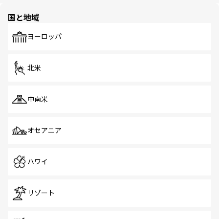
ほしい。
園や自然保護区など、自然が調和した近代的な景観と文化
の多様性あふれるカラフルな町は、どこを歩いても新しい
国と地域
発見がある。さらに、治安のよさや充実した公共交通機関
も、旅行者にとっては魅力的なポイント。グルメも豊富
で、ホーカーズは地元の風情を楽しめる外せないスポット
ヨーロッパ
だ。訪れる人を飽きさせないシンガポールで、多様な魅力
を体感しよう。 なお、新着のシンガポール情報は
コンテン
ツ一覧
を参照してほしい。
北米
中南米
オセアニア
ハワイ
リゾート