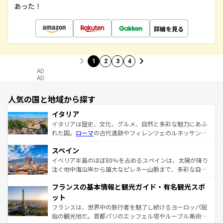
あった！
詳細を見る
1
2
3
4
AD
AD
人気の国と地域から探す
イタリア
イタリアは歴史、文化、グルメ、自然と多彩な魅力にあふ
れた国。
ローマ
の古代遺跡やフィレンツェのルネッサンス
美術、ヴェネツィアの運河など、歴史あるスポットはもち
スペイン
ろん、トスカーナの美しい田園風景やアマルフィ海岸の絶
景など、自然景観も見逃せない。観光の合間には、本場の
イベリア半島のほぼ80％を占めるスペインは、太陽が降り
ピザやパスタなど、絶品のイタリア料理を堪能することも
注ぐ地中海沿岸から雄大なピレネー山脈まで、多彩な自然
できる。朝目覚めてから夜眠るまで、すべての瞬間を楽し
と文化が詰まったヨーロッパ屈指の旅行先だ。多様な地域
フランスの基本情報と観光ガイド・有名観光スポ
ませてくれるイタリアで、忘れられない旅をしてみよう！
文化が根付くこの国では、情熱的なフラメンコ、熱気あふ
なお、新着のイタリア情報は
コンテンツ一覧
を参照してほ
れる闘牛、そして美味しいタパスが生活の一部となってい
ット
しい。
る。首都マドリードの洗練された雰囲気や、バルセロナの
フランスは、世界中の旅行者を魅了し続けるヨーロッパ屈
アートに溢れた街角から、地方では古代ローマ遺跡や中世
指の観光地だ。首都パリのエッフェル塔やルーブル美術館
の城塞都市、穏やかなビーチリゾートまで多彩な表情を見