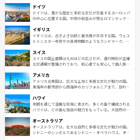
といった象徴的なスポットから、田舎町の古風な美しさま
せる。地方によって風土や気候が異なるスペインはその個
ドイツ
で、幅広い魅力が詰まっている。華麗な宮殿、歴史的な大
性で訪れる人を魅了する。 なお、新着のスペイン情報は
コ
聖堂、美しいビーチ、そして豊かな自然が、訪れる者を心
ドイツは、豊かな歴史と多彩な文化が交差するヨーロッパ
ンテンツ一覧
を参照してほしい。
から魅了する。また、フランスは美食の国としても知ら
の中心に位置する国。中世の街並みが残るロマンチック街
れ、フランス料理はユネスコ無形文化遺産にも登録されて
道から、未来を先取りするようなモダンな都市まで多様な
イギリス
いる。シャンパンの発祥地であるランス、プロヴァンスの
顔を持つこの国は、どこを歩いても飽きることがない。ベ
香り高いラベンダー畑など、多彩な楽しみ方が可能だ。さ
ルリンの文化的活気、バイエルン州のアルプスの絶景、そ
イギリスは、古きよき伝統と最先端が共存する国。ウェス
らに、パリ以外の地域にも魅力が溢れており、どの街角に
してライン川沿いのワイン畑といった風景は必見。ビール
トミンスター寺院や大英博物館のようなランドマーク、歴
も豊かな歴史と文化が息づいている。パリ以外の個性あふ
とソーセージを味わいながら地元の人と過ごす楽しい時間
史ある大学都市、美しい丘陵地帯や牧歌的な風景など、エ
れる地方に足を運ぶとそれぞれで全く異なる文化を体験で
スイス
は、お酒好きな人にはぜひ体験してほしい。 なお、新着の
リアごとに異なる魅力がある。また、優雅なアフタヌーン
きるだろう。 なお、新着のフランス情報は
コンテンツ一覧
ドイツ情報は
コンテンツ一覧
を参照してほしい。
ティー、ビール好きにはたまらない英国パブ、サッカー観
スイスの国土面積は九州ほどの広さだが、運行時刻が正確
を参照してほしい。
戦など、本場だからこそできる体験も豊富。イギリスを旅
な交通網が整備されており、初心者でも安心して個人旅行
して楽しみつくそう。 なお、新着のイギリス情報は
コンテ
を楽しめる。日本同様に時刻表どおりの旅が可能だ。中世
アメリカ
ンツ一覧
を参照してほしい。
の建物がそのまま残る町や、スイスならではのユニークな
博物館もあり、アルプス観光だけでなく町歩きも満喫する
アメリカ合衆国は、広大な土地と多様な文化が魅力の国。
ことができる。国民の所得が高いため物価も高いが、旅行
東海岸の都市部から西海岸のカリフォルニアまで、訪れる
者向けの交通パス提供のサービスもあり、うまく活用すれ
場所ごとに異なる風景と体験が待っている。ニューヨーク
ハワイ
ば市内交通費無料で観光を楽しむこともできる。 なお、新
のような巨大都市は、観光、ショッピング、エンターテイ
着のスイス情報は
コンテンツ一覧
を参照してほしい。
ンメントが詰まった刺激的なスポットだ。一方、アメリカ
年間を通じて温暖な気候に恵まれ、多くの島で構成される
西部には大自然が広がり、グランドキャニオンやイエロー
ハワイは、どの島も独自の魅力をもっている。大自然の神
ストーン国立公園といった絶景が堪能できる。さらに、南
秘を感じたいなら、火山が生み出した壮大な景観を誇るハ
オーストラリア
部のニューオーリンズでは、音楽と美食が融合した独特の
ワイ島は見逃せない。また、定番の観光地といえばオアフ
文化が魅力。旅行者はアメリカの各地域で異なる魅力を楽
島だが、静かな自然を求めるならマウイ島やカウアイ島が
オーストラリアは、壮大な自然と多様な文化が魅力の国。
しみながら、その多様性と豊かな歴史を感じることができ
おすすめ。エメラルドグリーンに輝く海をはじめ、豊かな
シドニーのシンボルであるシドニー・オペラハウス、オー
るだろう。車でのロードトリップや列車の旅も、アメリカ
文化や歴史が息づいている。「アロハスピリット」と呼ば
ストラリア東海岸北部に広がる大サンゴ礁地帯グレートバ