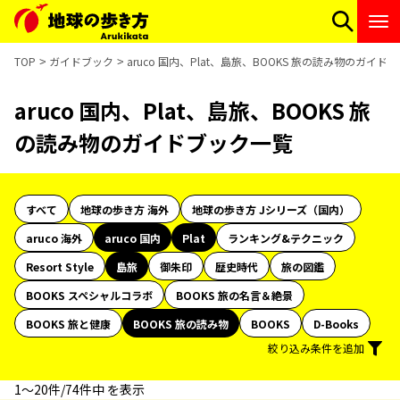
TOP
ガイドブック
aruco 国内、Plat、島旅、BOOKS 旅の読み物のガイド
aruco 国内、Plat、島旅、BOOKS 旅
の読み物のガイドブック一覧
すべて
地球の歩き方 海外
地球の歩き方 Jシリーズ（国内）
aruco 海外
aruco 国内
Plat
ランキング&テクニック
Resort Style
島旅
御朱印
歴史時代
旅の図鑑
BOOKS スペシャルコラボ
BOOKS 旅の名言＆絶景
BOOKS 旅と健康
BOOKS 旅の読み物
BOOKS
D-Books
絞り込み条件を追加
1〜20件/74件中 を表示