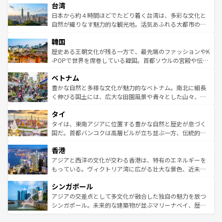
ならではの贅沢な旅のスタイルだ。 なお、新着のアメリカ
台湾
れるおもてなしの心で訪れる人々を迎えてくれるハワイの
リアリーフや大陸中央部にそびえるウルル（エアーズロッ
情報は
コンテンツ一覧
を参照してほしい。
人々、おいしいローカルフードやハワイアンミュージッ
ク）、タスマニアの美しい原生林やケアンズの熱帯雨林な
日本から約４時間ほどでたどり着く台湾は、多彩な文化と
ク、伝統的なフラダンスなど、すべてがハワイの魅力を彩
ど、見どころがたくさん。また、カフェやワイン、オージ
自然が織りなす魅力的な観光地。活気あふれる大都市の台
っている。訪れるたびに新しい発見と感動が待っているハ
ービーフなどの食文化も豊かで、美味しいものであふれて
北やノスタルジックな町並みが人気な九份（ジォウフェ
ワイを、存分に味わってほしい。 なお、新着のハワイ情報
韓国
いる。アクティビティも充実しており、サーフィンやダイ
ン）、静ひつな山岳地帯である台湾東部など、都市の喧騒
は
コンテンツ一覧
を参照してほしい。
ビング、ハイキングなど、アウトドア好きにはたまらな
と山間の静けさが共存しており、訪れる人に新しい発見と
歴史ある王朝文化が残る一方で、最先端のファッションやK
い。オーストラリアの多彩な魅力を存分に味わいつくそ
驚きをもたらしてくれる。また、奥深い台湾の食文化も魅
-POPで世界を席巻している韓国。首都ソウルの宮殿や伝統
う。 なお、新着のオーストラリア情報は
コンテンツ一覧
を
力で、夜市などの屋台グルメから高級料理、ヘルシーで美
家屋が並ぶエリアでは韓国の歴史と文化に浸ることがで
参照してほしい。
ベトナム
容にもいいと評判のスイーツなど、バラエティ豊かな料理
き、地方に足を延ばせば四季折々の自然美を楽しむことが
が味わえる。 なお、新着の台湾情報は
コンテンツ一覧
を参
できる。そして、キムチや焼肉、絶品のストリートフード
豊かな自然と多様な文化が魅力的なベトナム。南北に細長
照してほしい。
まで、さまざまな韓国料理が待っている。夜には、韓国な
く伸びる国土には、広大な田園風景や青々とした山々、世
らではのナイトライフも堪能できる。あたたかいホスピタ
界遺産に登録された壮大な自然景観が点在し、都市部では
タイ
リティに包まれながら、韓国の多彩な魅力を心ゆくまで味
急速な発展と共に伝統が息づく。ハノイの古い町並みやホ
わってみてほしい。 なお、新着の韓国情報は
コンテンツ一
ーチミン市のフランス統治時代の建物も、独特の雰囲気を
タイは、東南アジアに位置する豊かな自然と歴史が息づく
覧
を参照してほしい。
醸し出している。また、バラエティの豊かさとおいしさで
国だ。首都バンコクは高層ビルが立ち並ぶ一方、伝統的な
世界中の食通を魅了してやまないベトナム料理も魅力のひ
寺院や市場がいたるところに点在し、古きよき文化と現代
香港
とつ。フォーやバインミー、ベトナムコーヒーなどは、ぜ
の活気が交差している。北部ではチェンマイなどの山岳地
ひ現地で味わいたい。どの地域を訪れてもあたたかい人々
帯で自然と触れ合い、南部ではプーケットやクラビの美し
アジアと西洋の文化が交わる香港は、特有のエネルギーを
が旅行者を迎えてくれるので、きっと忘れられない旅にな
いビーチでリゾート気分を楽しむことができる。タイ料理
もっている。ヴィクトリア湾に広がる壮大な景色、近未来
るはずだ。 なお、新着のベトナム情報は
コンテンツ一覧
を
は世界的に有名で、屋台から高級レストランまで味覚を刺
的なアートスポット、そして歴史と現代が融合した町並
参照してほしい。
シンガポール
激する。気候は一年中温暖で、どの季節にも異なる楽しみ
み、どこを訪れても感動するはず。観光スポットが密集し
が待っている。親しみやすいタイの人々、仏教を中心とし
ており、効率よく見どころを回れるのも魅力。息をのむよ
アジアの交差点として多文化が融合した独自の魅力を放つ
た文化、そして多様な観光資源が、訪れる旅人を魅了し続
うな絶景から文化的な体験まで、香港を存分に楽しみ尽く
シンガポール。未来的な建築物が並ぶマリーナベイ、歴史
ける。 なお、新着のタイ情報は
コンテンツ一覧
を参照して
そう。 なお、新着の香港情報は
コンテンツ一覧
を参照して
と伝統を感じられるエスニックタウン、多数の緑豊かな公
ほしい。