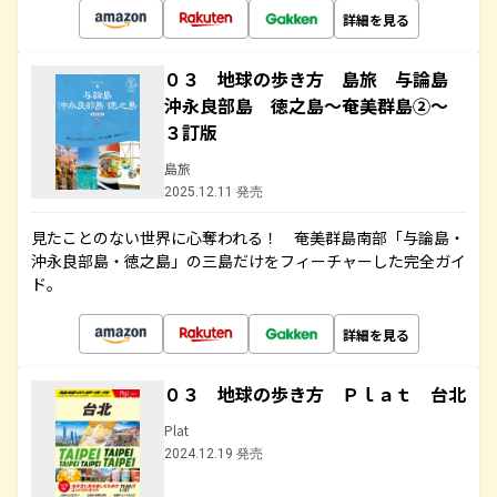
詳細を見る
０３ 地球の歩き方 島旅 与論島
沖永良部島 徳之島～奄美群島②～
３訂版
島旅
2025.12.11 発売
見たことのない世界に心奪われる！ 奄美群島南部「与論島・
沖永良部島・徳之島」の三島だけをフィーチャーした完全ガイ
ド。
詳細を見る
０３ 地球の歩き方 Ｐｌａｔ 台北
Plat
2024.12.19 発売