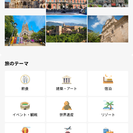
旅のテーマ
飲食
建築・アート
宿泊
イベント・観戦
世界遺産
リゾート