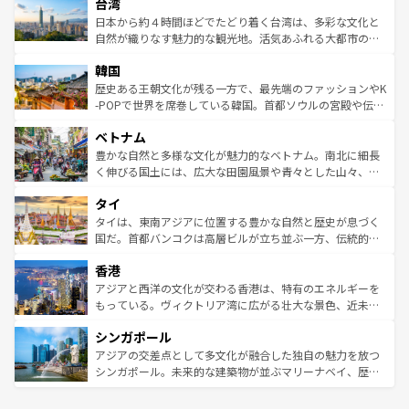
ならではの贅沢な旅のスタイルだ。 なお、新着のアメリカ
台湾
れるおもてなしの心で訪れる人々を迎えてくれるハワイの
リアリーフや大陸中央部にそびえるウルル（エアーズロッ
情報は
コンテンツ一覧
を参照してほしい。
人々、おいしいローカルフードやハワイアンミュージッ
ク）、タスマニアの美しい原生林やケアンズの熱帯雨林な
日本から約４時間ほどでたどり着く台湾は、多彩な文化と
ク、伝統的なフラダンスなど、すべてがハワイの魅力を彩
ど、見どころがたくさん。また、カフェやワイン、オージ
自然が織りなす魅力的な観光地。活気あふれる大都市の台
っている。訪れるたびに新しい発見と感動が待っているハ
ービーフなどの食文化も豊かで、美味しいものであふれて
北やノスタルジックな町並みが人気な九份（ジォウフェ
ワイを、存分に味わってほしい。 なお、新着のハワイ情報
韓国
いる。アクティビティも充実しており、サーフィンやダイ
ン）、静ひつな山岳地帯である台湾東部など、都市の喧騒
は
コンテンツ一覧
を参照してほしい。
ビング、ハイキングなど、アウトドア好きにはたまらな
と山間の静けさが共存しており、訪れる人に新しい発見と
歴史ある王朝文化が残る一方で、最先端のファッションやK
い。オーストラリアの多彩な魅力を存分に味わいつくそ
驚きをもたらしてくれる。また、奥深い台湾の食文化も魅
-POPで世界を席巻している韓国。首都ソウルの宮殿や伝統
う。 なお、新着のオーストラリア情報は
コンテンツ一覧
を
力で、夜市などの屋台グルメから高級料理、ヘルシーで美
家屋が並ぶエリアでは韓国の歴史と文化に浸ることがで
参照してほしい。
ベトナム
容にもいいと評判のスイーツなど、バラエティ豊かな料理
き、地方に足を延ばせば四季折々の自然美を楽しむことが
が味わえる。 なお、新着の台湾情報は
コンテンツ一覧
を参
できる。そして、キムチや焼肉、絶品のストリートフード
豊かな自然と多様な文化が魅力的なベトナム。南北に細長
照してほしい。
まで、さまざまな韓国料理が待っている。夜には、韓国な
く伸びる国土には、広大な田園風景や青々とした山々、世
らではのナイトライフも堪能できる。あたたかいホスピタ
界遺産に登録された壮大な自然景観が点在し、都市部では
タイ
リティに包まれながら、韓国の多彩な魅力を心ゆくまで味
急速な発展と共に伝統が息づく。ハノイの古い町並みやホ
わってみてほしい。 なお、新着の韓国情報は
コンテンツ一
ーチミン市のフランス統治時代の建物も、独特の雰囲気を
タイは、東南アジアに位置する豊かな自然と歴史が息づく
覧
を参照してほしい。
醸し出している。また、バラエティの豊かさとおいしさで
国だ。首都バンコクは高層ビルが立ち並ぶ一方、伝統的な
世界中の食通を魅了してやまないベトナム料理も魅力のひ
寺院や市場がいたるところに点在し、古きよき文化と現代
香港
とつ。フォーやバインミー、ベトナムコーヒーなどは、ぜ
の活気が交差している。北部ではチェンマイなどの山岳地
ひ現地で味わいたい。どの地域を訪れてもあたたかい人々
帯で自然と触れ合い、南部ではプーケットやクラビの美し
アジアと西洋の文化が交わる香港は、特有のエネルギーを
が旅行者を迎えてくれるので、きっと忘れられない旅にな
いビーチでリゾート気分を楽しむことができる。タイ料理
もっている。ヴィクトリア湾に広がる壮大な景色、近未来
るはずだ。 なお、新着のベトナム情報は
コンテンツ一覧
を
は世界的に有名で、屋台から高級レストランまで味覚を刺
的なアートスポット、そして歴史と現代が融合した町並
参照してほしい。
シンガポール
激する。気候は一年中温暖で、どの季節にも異なる楽しみ
み、どこを訪れても感動するはず。観光スポットが密集し
が待っている。親しみやすいタイの人々、仏教を中心とし
ており、効率よく見どころを回れるのも魅力。息をのむよ
アジアの交差点として多文化が融合した独自の魅力を放つ
た文化、そして多様な観光資源が、訪れる旅人を魅了し続
うな絶景から文化的な体験まで、香港を存分に楽しみ尽く
シンガポール。未来的な建築物が並ぶマリーナベイ、歴史
ける。 なお、新着のタイ情報は
コンテンツ一覧
を参照して
そう。 なお、新着の香港情報は
コンテンツ一覧
を参照して
と伝統を感じられるエスニックタウン、多数の緑豊かな公
ほしい。
ほしい。
園や自然保護区など、自然が調和した近代的な景観と文化