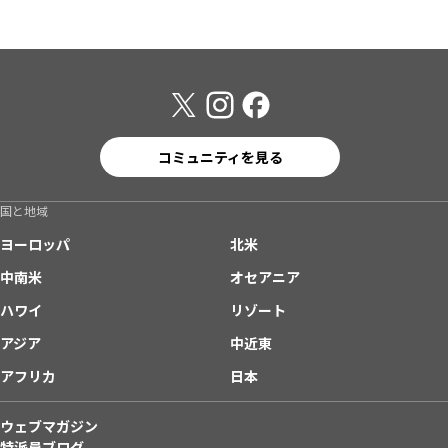
コミュニティを見る
国と地域
ヨーロッパ
北米
中南米
オセアニア
ハワイ
リゾート
アジア
中近東
アフリカ
日本
ウェブマガジン
特派員ブログ