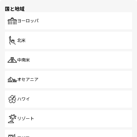
の多様性あふれるカラフルな町は、どこを歩いても新しい
国と地域
発見がある。さらに、治安のよさや充実した公共交通機関
も、旅行者にとっては魅力的なポイント。グルメも豊富
で、ホーカーズは地元の風情を楽しめる外せないスポット
ヨーロッパ
だ。訪れる人を飽きさせないシンガポールで、多様な魅力
を体感しよう。 なお、新着のシンガポール情報は
コンテン
ツ一覧
を参照してほしい。
北米
中南米
オセアニア
ハワイ
リゾート