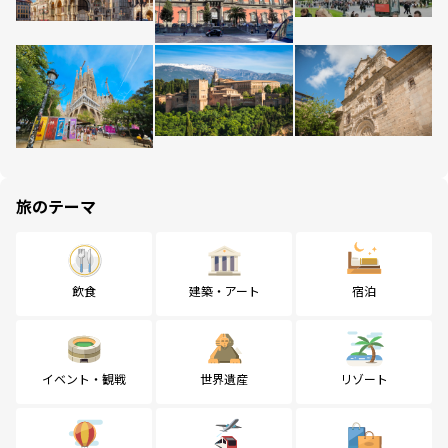
旅のテーマ
飲食
建築・アート
宿泊
イベント・観戦
世界遺産
リゾート