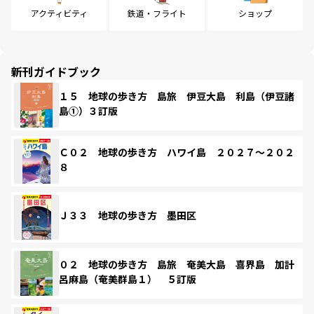
アクティビティ
鉄道・フライト
ショップ
新刊ガイドブック
１５ 地球の歩き方 島旅 伊豆大島 利島（伊豆諸
島①）３訂版
Ｃ０２ 地球の歩き方 ハワイ島 ２０２７～２０２
８
Ｊ３３ 地球の歩き方 墨田区
０２ 地球の歩き方 島旅 奄美大島 喜界島 加計
呂麻島（奄美群島１） ５訂版