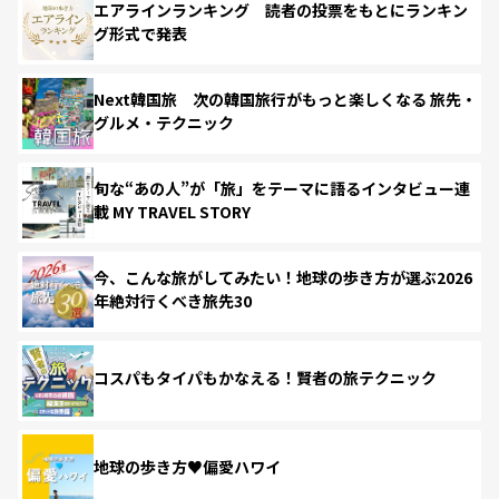
エアラインランキング 読者の投票をもとにランキン
グ形式で発表
Next韓国旅 次の韓国旅行がもっと楽しくなる 旅先・
グルメ・テクニック
旬な“あの人”が「旅」をテーマに語るインタビュー連
載 MY TRAVEL STORY
今、こんな旅がしてみたい！地球の歩き方が選ぶ2026
年絶対行くべき旅先30
コスパもタイパもかなえる！賢者の旅テクニック
地球の歩き方♥偏愛ハワイ