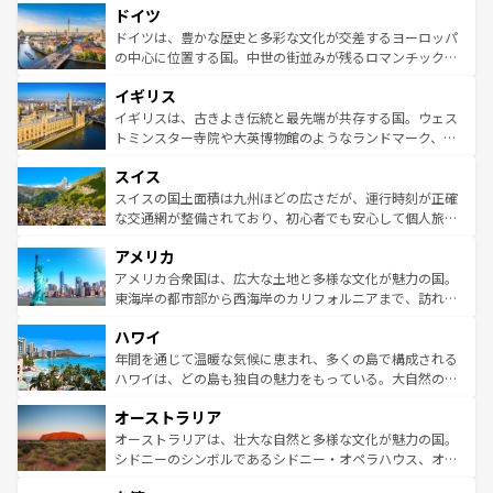
せる。地方によって風土や気候が異なるスペインはその個
ドイツ
で、幅広い魅力が詰まっている。華麗な宮殿、歴史的な大
性で訪れる人を魅了する。 なお、新着のスペイン情報は
コ
聖堂、美しいビーチ、そして豊かな自然が、訪れる者を心
ドイツは、豊かな歴史と多彩な文化が交差するヨーロッパ
ンテンツ一覧
を参照してほしい。
から魅了する。また、フランスは美食の国としても知ら
の中心に位置する国。中世の街並みが残るロマンチック街
れ、フランス料理はユネスコ無形文化遺産にも登録されて
道から、未来を先取りするようなモダンな都市まで多様な
イギリス
いる。シャンパンの発祥地であるランス、プロヴァンスの
顔を持つこの国は、どこを歩いても飽きることがない。ベ
香り高いラベンダー畑など、多彩な楽しみ方が可能だ。さ
ルリンの文化的活気、バイエルン州のアルプスの絶景、そ
イギリスは、古きよき伝統と最先端が共存する国。ウェス
らに、パリ以外の地域にも魅力が溢れており、どの街角に
してライン川沿いのワイン畑といった風景は必見。ビール
トミンスター寺院や大英博物館のようなランドマーク、歴
も豊かな歴史と文化が息づいている。パリ以外の個性あふ
とソーセージを味わいながら地元の人と過ごす楽しい時間
史ある大学都市、美しい丘陵地帯や牧歌的な風景など、エ
れる地方に足を運ぶとそれぞれで全く異なる文化を体験で
スイス
は、お酒好きな人にはぜひ体験してほしい。 なお、新着の
リアごとに異なる魅力がある。また、優雅なアフタヌーン
きるだろう。 なお、新着のフランス情報は
コンテンツ一覧
ドイツ情報は
コンテンツ一覧
を参照してほしい。
ティー、ビール好きにはたまらない英国パブ、サッカー観
スイスの国土面積は九州ほどの広さだが、運行時刻が正確
を参照してほしい。
戦など、本場だからこそできる体験も豊富。イギリスを旅
な交通網が整備されており、初心者でも安心して個人旅行
して楽しみつくそう。 なお、新着のイギリス情報は
コンテ
を楽しめる。日本同様に時刻表どおりの旅が可能だ。中世
アメリカ
ンツ一覧
を参照してほしい。
の建物がそのまま残る町や、スイスならではのユニークな
博物館もあり、アルプス観光だけでなく町歩きも満喫する
アメリカ合衆国は、広大な土地と多様な文化が魅力の国。
ことができる。国民の所得が高いため物価も高いが、旅行
東海岸の都市部から西海岸のカリフォルニアまで、訪れる
者向けの交通パス提供のサービスもあり、うまく活用すれ
場所ごとに異なる風景と体験が待っている。ニューヨーク
ハワイ
ば市内交通費無料で観光を楽しむこともできる。 なお、新
のような巨大都市は、観光、ショッピング、エンターテイ
着のスイス情報は
コンテンツ一覧
を参照してほしい。
ンメントが詰まった刺激的なスポットだ。一方、アメリカ
年間を通じて温暖な気候に恵まれ、多くの島で構成される
西部には大自然が広がり、グランドキャニオンやイエロー
ハワイは、どの島も独自の魅力をもっている。大自然の神
ストーン国立公園といった絶景が堪能できる。さらに、南
秘を感じたいなら、火山が生み出した壮大な景観を誇るハ
オーストラリア
部のニューオーリンズでは、音楽と美食が融合した独特の
ワイ島は見逃せない。また、定番の観光地といえばオアフ
文化が魅力。旅行者はアメリカの各地域で異なる魅力を楽
島だが、静かな自然を求めるならマウイ島やカウアイ島が
オーストラリアは、壮大な自然と多様な文化が魅力の国。
しみながら、その多様性と豊かな歴史を感じることができ
おすすめ。エメラルドグリーンに輝く海をはじめ、豊かな
シドニーのシンボルであるシドニー・オペラハウス、オー
るだろう。車でのロードトリップや列車の旅も、アメリカ
文化や歴史が息づいている。「アロハスピリット」と呼ば
ストラリア東海岸北部に広がる大サンゴ礁地帯グレートバ