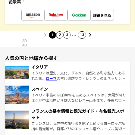
絶景集！
詳細を見る
…
1
2
3
13
AD
AD
人気の国と地域から探す
イタリア
イタリアは歴史、文化、グルメ、自然と多彩な魅力にあふ
れた国。
ローマ
の古代遺跡やフィレンツェのルネッサンス
美術、ヴェネツィアの運河など、歴史あるスポットはもち
スペイン
ろん、トスカーナの美しい田園風景やアマルフィ海岸の絶
景など、自然景観も見逃せない。観光の合間には、本場の
イベリア半島のほぼ80％を占めるスペインは、太陽が降り
ピザやパスタなど、絶品のイタリア料理を堪能することも
注ぐ地中海沿岸から雄大なピレネー山脈まで、多彩な自然
できる。朝目覚めてから夜眠るまで、すべての瞬間を楽し
と文化が詰まったヨーロッパ屈指の旅行先だ。多様な地域
フランスの基本情報と観光ガイド・有名観光スポ
ませてくれるイタリアで、忘れられない旅をしてみよう！
文化が根付くこの国では、情熱的なフラメンコ、熱気あふ
なお、新着のイタリア情報は
コンテンツ一覧
を参照してほ
れる闘牛、そして美味しいタパスが生活の一部となってい
ット
しい。
る。首都マドリードの洗練された雰囲気や、バルセロナの
フランスは、世界中の旅行者を魅了し続けるヨーロッパ屈
アートに溢れた街角から、地方では古代ローマ遺跡や中世
指の観光地だ。首都パリのエッフェル塔やルーブル美術館
の城塞都市、穏やかなビーチリゾートまで多彩な表情を見
といった象徴的なスポットから、田舎町の古風な美しさま