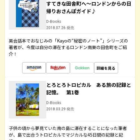
すてきな田舎町へ～ロンドンからの日
帰りおさんぽガイド♪
D-Books
2018.07.26 発売
英会話本でおなじみの「Kayoの“秘密のノート”」シリーズの
著者が、今度は自分の滞在するロンドン南東の田舎町をご紹
介！
詳細を見る
とろとろトロピカル ある旅の記録と
記憶。 第1巻
D-Books
2018.03.29 発売
子供の頃から夢見ていた南の島に滞在することになった筆者
が、島で出合うトロピカルでマジカルな45日間の記録と記