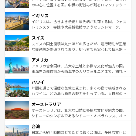
ンテンツ一覧
を参照してほしい。
から魅了する。また、フランスは美食の国としても知ら
の中心に位置する国。中世の街並みが残るロマンチック街
れ、フランス料理はユネスコ無形文化遺産にも登録されて
道から、未来を先取りするようなモダンな都市まで多様な
イギリス
いる。シャンパンの発祥地であるランス、プロヴァンスの
顔を持つこの国は、どこを歩いても飽きることがない。ベ
香り高いラベンダー畑など、多彩な楽しみ方が可能だ。さ
ルリンの文化的活気、バイエルン州のアルプスの絶景、そ
イギリスは、古きよき伝統と最先端が共存する国。ウェス
らに、パリ以外の地域にも魅力が溢れており、どの街角に
してライン川沿いのワイン畑といった風景は必見。ビール
トミンスター寺院や大英博物館のようなランドマーク、歴
も豊かな歴史と文化が息づいている。パリ以外の個性あふ
とソーセージを味わいながら地元の人と過ごす楽しい時間
史ある大学都市、美しい丘陵地帯や牧歌的な風景など、エ
れる地方に足を運ぶとそれぞれで全く異なる文化を体験で
スイス
は、お酒好きな人にはぜひ体験してほしい。 なお、新着の
リアごとに異なる魅力がある。また、優雅なアフタヌーン
きるだろう。 なお、新着のフランス情報は
コンテンツ一覧
ドイツ情報は
コンテンツ一覧
を参照してほしい。
ティー、ビール好きにはたまらない英国パブ、サッカー観
スイスの国土面積は九州ほどの広さだが、運行時刻が正確
を参照してほしい。
戦など、本場だからこそできる体験も豊富。イギリスを旅
な交通網が整備されており、初心者でも安心して個人旅行
して楽しみつくそう。 なお、新着のイギリス情報は
コンテ
を楽しめる。日本同様に時刻表どおりの旅が可能だ。中世
アメリカ
ンツ一覧
を参照してほしい。
の建物がそのまま残る町や、スイスならではのユニークな
博物館もあり、アルプス観光だけでなく町歩きも満喫する
アメリカ合衆国は、広大な土地と多様な文化が魅力の国。
ことができる。国民の所得が高いため物価も高いが、旅行
東海岸の都市部から西海岸のカリフォルニアまで、訪れる
者向けの交通パス提供のサービスもあり、うまく活用すれ
場所ごとに異なる風景と体験が待っている。ニューヨーク
ハワイ
ば市内交通費無料で観光を楽しむこともできる。 なお、新
のような巨大都市は、観光、ショッピング、エンターテイ
着のスイス情報は
コンテンツ一覧
を参照してほしい。
ンメントが詰まった刺激的なスポットだ。一方、アメリカ
年間を通じて温暖な気候に恵まれ、多くの島で構成される
西部には大自然が広がり、グランドキャニオンやイエロー
ハワイは、どの島も独自の魅力をもっている。大自然の神
ストーン国立公園といった絶景が堪能できる。さらに、南
秘を感じたいなら、火山が生み出した壮大な景観を誇るハ
オーストラリア
部のニューオーリンズでは、音楽と美食が融合した独特の
ワイ島は見逃せない。また、定番の観光地といえばオアフ
文化が魅力。旅行者はアメリカの各地域で異なる魅力を楽
島だが、静かな自然を求めるならマウイ島やカウアイ島が
オーストラリアは、壮大な自然と多様な文化が魅力の国。
しみながら、その多様性と豊かな歴史を感じることができ
おすすめ。エメラルドグリーンに輝く海をはじめ、豊かな
シドニーのシンボルであるシドニー・オペラハウス、オー
るだろう。車でのロードトリップや列車の旅も、アメリカ
文化や歴史が息づいている。「アロハスピリット」と呼ば
ストラリア東海岸北部に広がる大サンゴ礁地帯グレートバ
ならではの贅沢な旅のスタイルだ。 なお、新着のアメリカ
台湾
れるおもてなしの心で訪れる人々を迎えてくれるハワイの
リアリーフや大陸中央部にそびえるウルル（エアーズロッ
情報は
コンテンツ一覧
を参照してほしい。
人々、おいしいローカルフードやハワイアンミュージッ
ク）、タスマニアの美しい原生林やケアンズの熱帯雨林な
日本から約４時間ほどでたどり着く台湾は、多彩な文化と