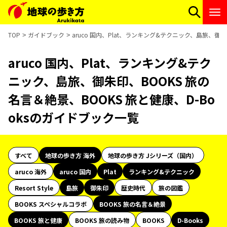
TOP
ガイドブック
aruco 国内、Plat、ランキング&テクニック、島旅、御朱
aruco 国内、Plat、ランキング&テク
ニック、島旅、御朱印、BOOKS 旅の
名言＆絶景、BOOKS 旅と健康、D-Bo
oksのガイドブック一覧
すべて
地球の歩き方 海外
地球の歩き方 Jシリーズ（国内）
aruco 海外
aruco 国内
Plat
ランキング&テクニック
Resort Style
島旅
御朱印
歴史時代
旅の図鑑
BOOKS スペシャルコラボ
BOOKS 旅の名言＆絶景
BOOKS 旅と健康
BOOKS 旅の読み物
BOOKS
D-Books