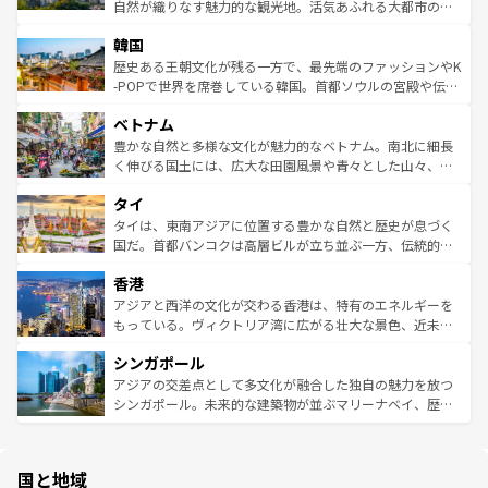
ク、伝統的なフラダンスなど、すべてがハワイの魅力を彩
ど、見どころがたくさん。また、カフェやワイン、オージ
自然が織りなす魅力的な観光地。活気あふれる大都市の台
っている。訪れるたびに新しい発見と感動が待っているハ
ービーフなどの食文化も豊かで、美味しいものであふれて
北やノスタルジックな町並みが人気な九份（ジォウフェ
ワイを、存分に味わってほしい。 なお、新着のハワイ情報
韓国
いる。アクティビティも充実しており、サーフィンやダイ
ン）、静ひつな山岳地帯である台湾東部など、都市の喧騒
は
コンテンツ一覧
を参照してほしい。
ビング、ハイキングなど、アウトドア好きにはたまらな
と山間の静けさが共存しており、訪れる人に新しい発見と
歴史ある王朝文化が残る一方で、最先端のファッションやK
い。オーストラリアの多彩な魅力を存分に味わいつくそ
驚きをもたらしてくれる。また、奥深い台湾の食文化も魅
-POPで世界を席巻している韓国。首都ソウルの宮殿や伝統
う。 なお、新着のオーストラリア情報は
コンテンツ一覧
を
力で、夜市などの屋台グルメから高級料理、ヘルシーで美
家屋が並ぶエリアでは韓国の歴史と文化に浸ることがで
参照してほしい。
ベトナム
容にもいいと評判のスイーツなど、バラエティ豊かな料理
き、地方に足を延ばせば四季折々の自然美を楽しむことが
が味わえる。 なお、新着の台湾情報は
コンテンツ一覧
を参
できる。そして、キムチや焼肉、絶品のストリートフード
豊かな自然と多様な文化が魅力的なベトナム。南北に細長
照してほしい。
まで、さまざまな韓国料理が待っている。夜には、韓国な
く伸びる国土には、広大な田園風景や青々とした山々、世
らではのナイトライフも堪能できる。あたたかいホスピタ
界遺産に登録された壮大な自然景観が点在し、都市部では
タイ
リティに包まれながら、韓国の多彩な魅力を心ゆくまで味
急速な発展と共に伝統が息づく。ハノイの古い町並みやホ
わってみてほしい。 なお、新着の韓国情報は
コンテンツ一
ーチミン市のフランス統治時代の建物も、独特の雰囲気を
タイは、東南アジアに位置する豊かな自然と歴史が息づく
覧
を参照してほしい。
醸し出している。また、バラエティの豊かさとおいしさで
国だ。首都バンコクは高層ビルが立ち並ぶ一方、伝統的な
世界中の食通を魅了してやまないベトナム料理も魅力のひ
寺院や市場がいたるところに点在し、古きよき文化と現代
香港
とつ。フォーやバインミー、ベトナムコーヒーなどは、ぜ
の活気が交差している。北部ではチェンマイなどの山岳地
ひ現地で味わいたい。どの地域を訪れてもあたたかい人々
帯で自然と触れ合い、南部ではプーケットやクラビの美し
アジアと西洋の文化が交わる香港は、特有のエネルギーを
が旅行者を迎えてくれるので、きっと忘れられない旅にな
いビーチでリゾート気分を楽しむことができる。タイ料理
もっている。ヴィクトリア湾に広がる壮大な景色、近未来
るはずだ。 なお、新着のベトナム情報は
コンテンツ一覧
を
は世界的に有名で、屋台から高級レストランまで味覚を刺
的なアートスポット、そして歴史と現代が融合した町並
参照してほしい。
シンガポール
激する。気候は一年中温暖で、どの季節にも異なる楽しみ
み、どこを訪れても感動するはず。観光スポットが密集し
が待っている。親しみやすいタイの人々、仏教を中心とし
ており、効率よく見どころを回れるのも魅力。息をのむよ
アジアの交差点として多文化が融合した独自の魅力を放つ
た文化、そして多様な観光資源が、訪れる旅人を魅了し続
うな絶景から文化的な体験まで、香港を存分に楽しみ尽く
シンガポール。未来的な建築物が並ぶマリーナベイ、歴史
ける。 なお、新着のタイ情報は
コンテンツ一覧
を参照して
そう。 なお、新着の香港情報は
コンテンツ一覧
を参照して
と伝統を感じられるエスニックタウン、多数の緑豊かな公
ほしい。
ほしい。
園や自然保護区など、自然が調和した近代的な景観と文化
の多様性あふれるカラフルな町は、どこを歩いても新しい
国と地域
発見がある。さらに、治安のよさや充実した公共交通機関