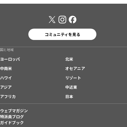
コミュニティを見る
国と地域
ヨーロッパ
北米
中南米
オセアニア
ハワイ
リゾート
アジア
中近東
アフリカ
日本
ウェブマガジン
特派員ブログ
ガイドブック