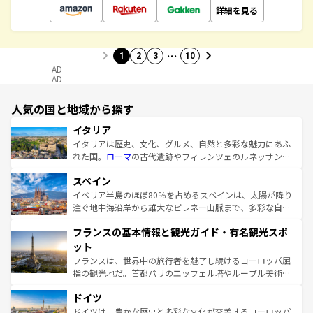
詳細を見る
…
1
2
3
10
AD
AD
人気の国と地域から探す
イタリア
イタリアは歴史、文化、グルメ、自然と多彩な魅力にあふ
れた国。
ローマ
の古代遺跡やフィレンツェのルネッサンス
美術、ヴェネツィアの運河など、歴史あるスポットはもち
スペイン
ろん、トスカーナの美しい田園風景やアマルフィ海岸の絶
景など、自然景観も見逃せない。観光の合間には、本場の
イベリア半島のほぼ80％を占めるスペインは、太陽が降り
ピザやパスタなど、絶品のイタリア料理を堪能することも
注ぐ地中海沿岸から雄大なピレネー山脈まで、多彩な自然
できる。朝目覚めてから夜眠るまで、すべての瞬間を楽し
と文化が詰まったヨーロッパ屈指の旅行先だ。多様な地域
フランスの基本情報と観光ガイド・有名観光スポ
ませてくれるイタリアで、忘れられない旅をしてみよう！
文化が根付くこの国では、情熱的なフラメンコ、熱気あふ
なお、新着のイタリア情報は
コンテンツ一覧
を参照してほ
れる闘牛、そして美味しいタパスが生活の一部となってい
ット
しい。
る。首都マドリードの洗練された雰囲気や、バルセロナの
フランスは、世界中の旅行者を魅了し続けるヨーロッパ屈
アートに溢れた街角から、地方では古代ローマ遺跡や中世
指の観光地だ。首都パリのエッフェル塔やルーブル美術館
の城塞都市、穏やかなビーチリゾートまで多彩な表情を見
といった象徴的なスポットから、田舎町の古風な美しさま
せる。地方によって風土や気候が異なるスペインはその個
ドイツ
で、幅広い魅力が詰まっている。華麗な宮殿、歴史的な大
性で訪れる人を魅了する。 なお、新着のスペイン情報は
コ
聖堂、美しいビーチ、そして豊かな自然が、訪れる者を心
ドイツは、豊かな歴史と多彩な文化が交差するヨーロッパ