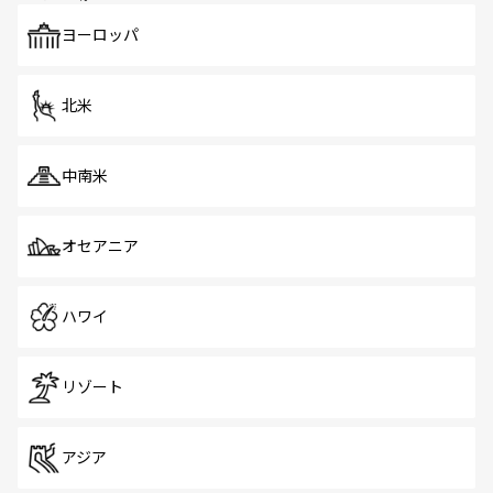
も、旅行者にとっては魅力的なポイント。グルメも豊富
で、ホーカーズは地元の風情を楽しめる外せないスポット
ヨーロッパ
だ。訪れる人を飽きさせないシンガポールで、多様な魅力
を体感しよう。 なお、新着のシンガポール情報は
コンテン
ツ一覧
を参照してほしい。
北米
中南米
オセアニア
ハワイ
リゾート
アジア