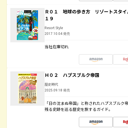
Ｒ０１ 地球の歩き方 リゾートスタイ
１９
Resort Style
2017.10.04 発売
当社在庫切れ
Ｈ０２ ハプスブルク帝国
歴史時代
2025.09.18 発売
「日の沈まぬ帝国」と称されたハプスブルク
残る史跡を巡る歴史を旅するガイド。