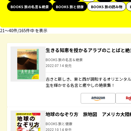
BOOKS 旅の名言＆絶景
BOOKS 旅と健康
BOOKS 旅の読み物
21〜40件/165件中 を表示
生きる知恵を授かるアラブのことばと絶
BOOKS 旅の名言＆絶景
2022.07.14 発売
古きと新しき、東と西が調和するオリエンタ
生を輝かせる名言と癒やしの絶景集！
地球のなぞり方 旅地図 アメリカ大陸
BOOKS 旅と健康
2022.10.14 発売