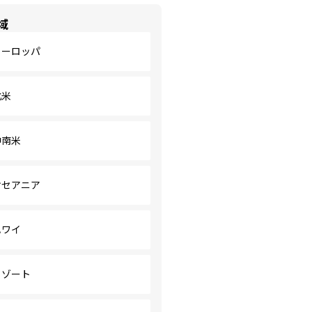
域
ヨーロッパ
北米
中南米
オセアニア
ハワイ
リゾート