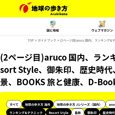
国と地域
ウェブマガジン
TOP
ガイドブック
(2ページ目)aruco 国内、ランキング&
(2ページ目)aruco 国内、ラ
sort Style、御朱印、歴史時
景、BOOKS 旅と健康、D-Bo
すべて
地球の歩き方 海外
地球の歩き方 Jシリーズ（国内）
aru
ランキング&テクニック
Resort Style
島旅
御朱印
歴史時代