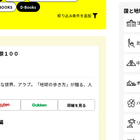
BOOKS
D-Books
国と地
絞り込み条件を追加
景１００
ルな世界、アラブ。「地球の歩き方」が贈る、人
詳細を見る
編