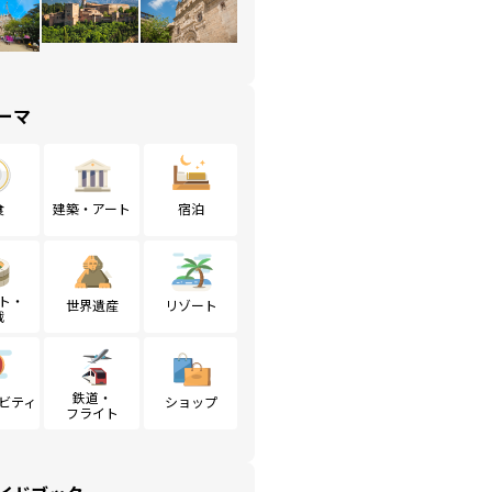
ーマ
食
建築・アート
宿泊
ト・
世界遺産
リゾート
戦
鉄道・
ビティ
ショップ
フライト