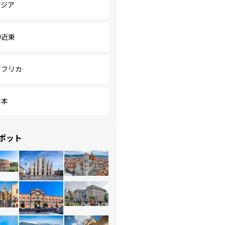
アジア
中近東
アフリカ
日本
ポット