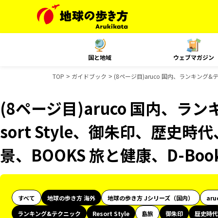
国と地域
ウェブマガジン
TOP
ガイドブック
(8ページ目)aruco 国内、ランキング&
(8ページ目)aruco 国内、ラ
sort Style、御朱印、歴史時
景、BOOKS 旅と健康、D-Bo
すべて
地球の歩き方 海外
地球の歩き方 Jシリーズ（国内）
aru
ランキング&テクニック
Resort Style
島旅
御朱印
歴史時代