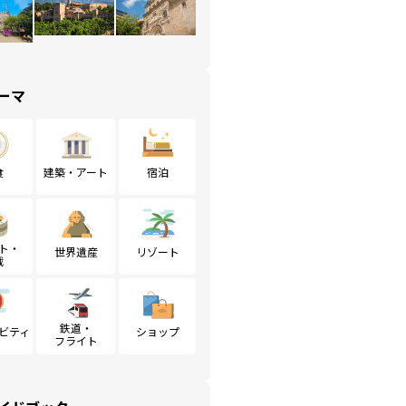
ーマ
食
建築・アート
宿泊
ト・
世界遺産
リゾート
戦
鉄道・
ビティ
ショップ
フライト