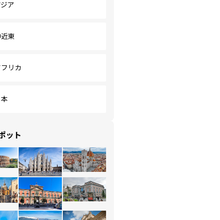
アジア
中近東
アフリカ
日本
ポット