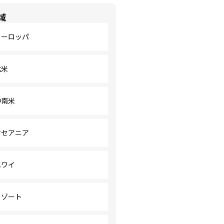
域
ヨーロッパ
北米
中南米
オセアニア
ハワイ
リゾート