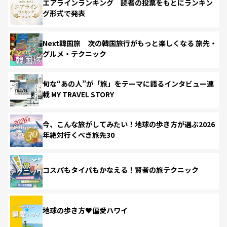
エアラインランキング 読者の投票をもとにランキン
グ形式で発表
Next韓国旅 次の韓国旅行がもっと楽しくなる 旅先・
グルメ・テクニック
旬な“あの人”が「旅」をテーマに語るインタビュー連
載 MY TRAVEL STORY
今、こんな旅がしてみたい！地球の歩き方が選ぶ2026
年絶対行くべき旅先30
コスパもタイパもかなえる！賢者の旅テクニック
地球の歩き方♥偏愛ハワイ