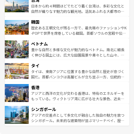
台湾
リアリーフや大陸中央部にそびえるウルル（エアーズロッ
情報は
コンテンツ一覧
を参照してほしい。
人々、おいしいローカルフードやハワイアンミュージッ
ク）、タスマニアの美しい原生林やケアンズの熱帯雨林な
日本から約４時間ほどでたどり着く台湾は、多彩な文化と
ク、伝統的なフラダンスなど、すべてがハワイの魅力を彩
ど、見どころがたくさん。また、カフェやワイン、オージ
自然が織りなす魅力的な観光地。活気あふれる大都市の台
っている。訪れるたびに新しい発見と感動が待っているハ
ービーフなどの食文化も豊かで、美味しいものであふれて
北やノスタルジックな町並みが人気な九份（ジォウフェ
ワイを、存分に味わってほしい。 なお、新着のハワイ情報
韓国
いる。アクティビティも充実しており、サーフィンやダイ
ン）、静ひつな山岳地帯である台湾東部など、都市の喧騒
は
コンテンツ一覧
を参照してほしい。
ビング、ハイキングなど、アウトドア好きにはたまらな
と山間の静けさが共存しており、訪れる人に新しい発見と
歴史ある王朝文化が残る一方で、最先端のファッションやK
い。オーストラリアの多彩な魅力を存分に味わいつくそ
驚きをもたらしてくれる。また、奥深い台湾の食文化も魅
-POPで世界を席巻している韓国。首都ソウルの宮殿や伝統
う。 なお、新着のオーストラリア情報は
コンテンツ一覧
を
力で、夜市などの屋台グルメから高級料理、ヘルシーで美
家屋が並ぶエリアでは韓国の歴史と文化に浸ることがで
参照してほしい。
ベトナム
容にもいいと評判のスイーツなど、バラエティ豊かな料理
き、地方に足を延ばせば四季折々の自然美を楽しむことが
が味わえる。 なお、新着の台湾情報は
コンテンツ一覧
を参
できる。そして、キムチや焼肉、絶品のストリートフード
豊かな自然と多様な文化が魅力的なベトナム。南北に細長
照してほしい。
まで、さまざまな韓国料理が待っている。夜には、韓国な
く伸びる国土には、広大な田園風景や青々とした山々、世
らではのナイトライフも堪能できる。あたたかいホスピタ
界遺産に登録された壮大な自然景観が点在し、都市部では
タイ
リティに包まれながら、韓国の多彩な魅力を心ゆくまで味
急速な発展と共に伝統が息づく。ハノイの古い町並みやホ
わってみてほしい。 なお、新着の韓国情報は
コンテンツ一
ーチミン市のフランス統治時代の建物も、独特の雰囲気を
タイは、東南アジアに位置する豊かな自然と歴史が息づく
覧
を参照してほしい。
醸し出している。また、バラエティの豊かさとおいしさで
国だ。首都バンコクは高層ビルが立ち並ぶ一方、伝統的な
世界中の食通を魅了してやまないベトナム料理も魅力のひ
寺院や市場がいたるところに点在し、古きよき文化と現代
香港
とつ。フォーやバインミー、ベトナムコーヒーなどは、ぜ
の活気が交差している。北部ではチェンマイなどの山岳地
ひ現地で味わいたい。どの地域を訪れてもあたたかい人々
帯で自然と触れ合い、南部ではプーケットやクラビの美し
アジアと西洋の文化が交わる香港は、特有のエネルギーを
が旅行者を迎えてくれるので、きっと忘れられない旅にな
いビーチでリゾート気分を楽しむことができる。タイ料理
もっている。ヴィクトリア湾に広がる壮大な景色、近未来
るはずだ。 なお、新着のベトナム情報は
コンテンツ一覧
を
は世界的に有名で、屋台から高級レストランまで味覚を刺
的なアートスポット、そして歴史と現代が融合した町並
参照してほしい。
シンガポール
激する。気候は一年中温暖で、どの季節にも異なる楽しみ
み、どこを訪れても感動するはず。観光スポットが密集し
が待っている。親しみやすいタイの人々、仏教を中心とし
ており、効率よく見どころを回れるのも魅力。息をのむよ
アジアの交差点として多文化が融合した独自の魅力を放つ
た文化、そして多様な観光資源が、訪れる旅人を魅了し続
うな絶景から文化的な体験まで、香港を存分に楽しみ尽く
シンガポール。未来的な建築物が並ぶマリーナベイ、歴史
ける。 なお、新着のタイ情報は
コンテンツ一覧
を参照して
そう。 なお、新着の香港情報は
コンテンツ一覧
を参照して
と伝統を感じられるエスニックタウン、多数の緑豊かな公
ほしい。
ほしい。
園や自然保護区など、自然が調和した近代的な景観と文化