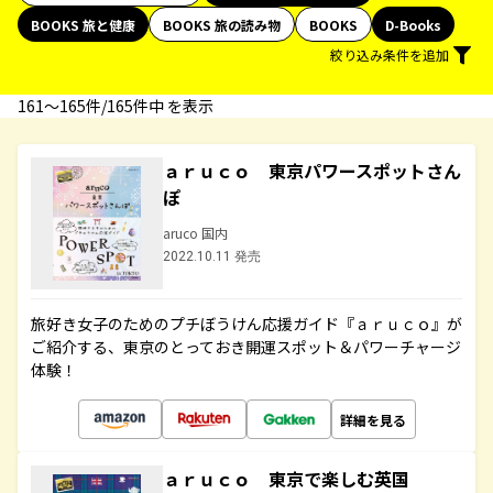
BOOKS 旅と健康
BOOKS 旅の読み物
BOOKS
D-Books
絞り込み条件を追加
161〜165件/165件中 を表示
ａｒｕｃｏ 東京パワースポットさん
ぽ
aruco 国内
2022.10.11 発売
旅好き女子のためのプチぼうけん応援ガイド『ａｒｕｃｏ』が
ご紹介する、東京のとっておき開運スポット＆パワーチャージ
体験！
詳細を見る
ａｒｕｃｏ 東京で楽しむ英国