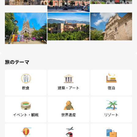
旅のテーマ
飲食
建築・アート
宿泊
イベント・観戦
世界遺産
リゾート