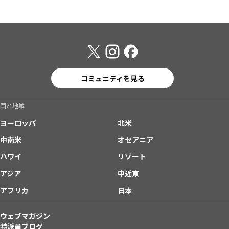
コミュニティを見る
国と地域
ヨーロッパ
北米
中南米
オセアニア
ハワイ
リゾート
アジア
中近東
アフリカ
日本
ウェブマガジン
特派員ブログ