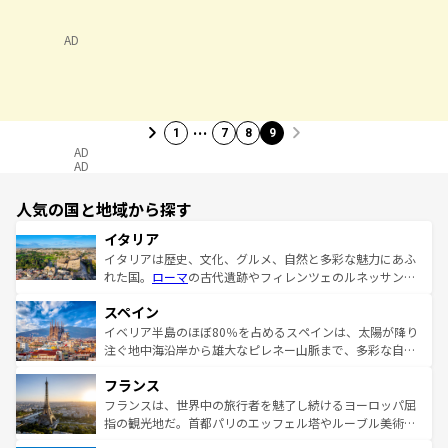
AD
…
1
7
8
9
AD
AD
人気の国と地域から探す
イタリア
イタリアは歴史、文化、グルメ、自然と多彩な魅力にあふ
れた国。
ローマ
の古代遺跡やフィレンツェのルネッサンス
美術、ヴェネツィアの運河など、歴史あるスポットはもち
スペイン
ろん、トスカーナの美しい田園風景やアマルフィ海岸の絶
景など、自然景観も見逃せない。観光の合間には、本場の
イベリア半島のほぼ80％を占めるスペインは、太陽が降り
ピザやパスタなど、絶品のイタリア料理を堪能することも
注ぐ地中海沿岸から雄大なピレネー山脈まで、多彩な自然
できる。朝目覚めてから夜眠るまで、すべての瞬間を楽し
と文化が詰まったヨーロッパ屈指の旅行先だ。多様な地域
フランス
ませてくれるイタリアで、忘れられない旅をしてみよう！
文化が根付くこの国では、情熱的なフラメンコ、熱気あふ
なお、新着のイタリア情報は
コンテンツ一覧
を参照してほ
れる闘牛、そして美味しいタパスが生活の一部となってい
フランスは、世界中の旅行者を魅了し続けるヨーロッパ屈
しい。
る。首都マドリードの洗練された雰囲気や、バルセロナの
指の観光地だ。首都パリのエッフェル塔やルーブル美術館
アートに溢れた街角から、地方では古代ローマ遺跡や中世
といった象徴的なスポットから、田舎町の古風な美しさま