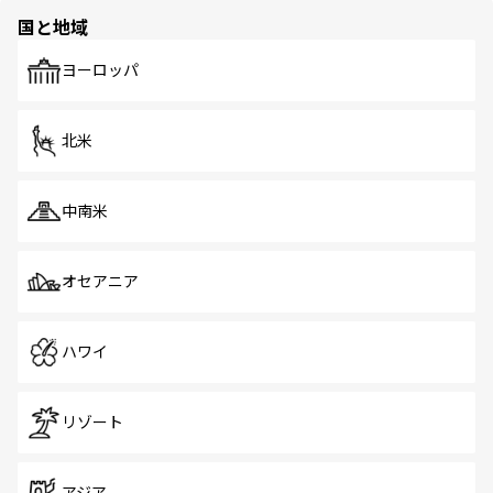
の多様性あふれるカラフルな町は、どこを歩いても新しい
国と地域
発見がある。さらに、治安のよさや充実した公共交通機関
も、旅行者にとっては魅力的なポイント。グルメも豊富
で、ホーカーズは地元の風情を楽しめる外せないスポット
ヨーロッパ
だ。訪れる人を飽きさせないシンガポールで、多様な魅力
を体感しよう。 なお、新着のシンガポール情報は
コンテン
ツ一覧
を参照してほしい。
北米
中南米
オセアニア
ハワイ
リゾート