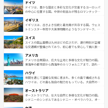
ドイツ
の城塞都市、穏やかなビーチリゾートまで多彩な表情を見
で、幅広い魅力が詰まっている。華麗な宮殿、歴史的な大
せる。地方によって風土や気候が異なるスペインはその個
聖堂、美しいビーチ、そして豊かな自然が、訪れる者を心
ドイツは、豊かな歴史と多彩な文化が交差するヨーロッパ
性で訪れる人を魅了する。 なお、新着のスペイン情報は
コ
から魅了する。また、フランスは美食の国としても知ら
の中心に位置する国。中世の街並みが残るロマンチック街
ンテンツ一覧
を参照してほしい。
れ、フランス料理はユネスコ無形文化遺産にも登録されて
道から、未来を先取りするようなモダンな都市まで多様な
イギリス
いる。シャンパンの発祥地であるランス、プロヴァンスの
顔を持つこの国は、どこを歩いても飽きることがない。ベ
香り高いラベンダー畑など、多彩な楽しみ方が可能だ。さ
ルリンの文化的活気、バイエルン州のアルプスの絶景、そ
イギリスは、古きよき伝統と最先端が共存する国。ウェス
らに、パリ以外の地域にも魅力が溢れており、どの街角に
してライン川沿いのワイン畑といった風景は必見。ビール
トミンスター寺院や大英博物館のようなランドマーク、歴
も豊かな歴史と文化が息づいている。パリ以外の個性あふ
とソーセージを味わいながら地元の人と過ごす楽しい時間
史ある大学都市、美しい丘陵地帯や牧歌的な風景など、エ
れる地方に足を運ぶとそれぞれで全く異なる文化を体験で
スイス
は、お酒好きな人にはぜひ体験してほしい。 なお、新着の
リアごとに異なる魅力がある。また、優雅なアフタヌーン
きるだろう。 なお、新着のフランス情報は
コンテンツ一覧
ドイツ情報は
コンテンツ一覧
を参照してほしい。
ティー、ビール好きにはたまらない英国パブ、サッカー観
スイスの国土面積は九州ほどの広さだが、運行時刻が正確
を参照してほしい。
戦など、本場だからこそできる体験も豊富。イギリスを旅
な交通網が整備されており、初心者でも安心して個人旅行
して楽しみつくそう。 なお、新着のイギリス情報は
コンテ
を楽しめる。日本同様に時刻表どおりの旅が可能だ。中世
アメリカ
ンツ一覧
を参照してほしい。
の建物がそのまま残る町や、スイスならではのユニークな
博物館もあり、アルプス観光だけでなく町歩きも満喫する
アメリカ合衆国は、広大な土地と多様な文化が魅力の国。
ことができる。国民の所得が高いため物価も高いが、旅行
東海岸の都市部から西海岸のカリフォルニアまで、訪れる
者向けの交通パス提供のサービスもあり、うまく活用すれ
場所ごとに異なる風景と体験が待っている。ニューヨーク
ハワイ
ば市内交通費無料で観光を楽しむこともできる。 なお、新
のような巨大都市は、観光、ショッピング、エンターテイ
着のスイス情報は
コンテンツ一覧
を参照してほしい。
ンメントが詰まった刺激的なスポットだ。一方、アメリカ
年間を通じて温暖な気候に恵まれ、多くの島で構成される
西部には大自然が広がり、グランドキャニオンやイエロー
ハワイは、どの島も独自の魅力をもっている。大自然の神
ストーン国立公園といった絶景が堪能できる。さらに、南
秘を感じたいなら、火山が生み出した壮大な景観を誇るハ
オーストラリア
部のニューオーリンズでは、音楽と美食が融合した独特の
ワイ島は見逃せない。また、定番の観光地といえばオアフ
文化が魅力。旅行者はアメリカの各地域で異なる魅力を楽
島だが、静かな自然を求めるならマウイ島やカウアイ島が
オーストラリアは、壮大な自然と多様な文化が魅力の国。
しみながら、その多様性と豊かな歴史を感じることができ
おすすめ。エメラルドグリーンに輝く海をはじめ、豊かな
シドニーのシンボルであるシドニー・オペラハウス、オー
るだろう。車でのロードトリップや列車の旅も、アメリカ
文化や歴史が息づいている。「アロハスピリット」と呼ば
ストラリア東海岸北部に広がる大サンゴ礁地帯グレートバ
ならではの贅沢な旅のスタイルだ。 なお、新着のアメリカ
れるおもてなしの心で訪れる人々を迎えてくれるハワイの