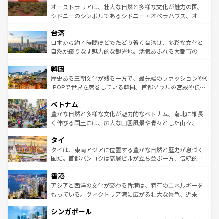
しみながら、その多様性と豊かな歴史を感じることができ
おすすめ。エメラルドグリーンに輝く海をはじめ、豊かな
オーストラリアは、壮大な自然と多様な文化が魅力の国。
るだろう。車でのロードトリップや列車の旅も、アメリカ
文化や歴史が息づいている。「アロハスピリット」と呼ば
シドニーのシンボルであるシドニー・オペラハウス、オー
ならではの贅沢な旅のスタイルだ。 なお、新着のアメリカ
れるおもてなしの心で訪れる人々を迎えてくれるハワイの
ストラリア東海岸北部に広がる大サンゴ礁地帯グレートバ
情報は
コンテンツ一覧
を参照してほしい。
人々、おいしいローカルフードやハワイアンミュージッ
台湾
リアリーフや大陸中央部にそびえるウルル（エアーズロッ
ク、伝統的なフラダンスなど、すべてがハワイの魅力を彩
ク）、タスマニアの美しい原生林やケアンズの熱帯雨林な
日本から約４時間ほどでたどり着く台湾は、多彩な文化と
っている。訪れるたびに新しい発見と感動が待っているハ
ど、見どころがたくさん。また、カフェやワイン、オージ
自然が織りなす魅力的な観光地。活気あふれる大都市の台
ワイを、存分に味わってほしい。 なお、新着のハワイ情報
ービーフなどの食文化も豊かで、美味しいものであふれて
北やノスタルジックな町並みが人気な九份（ジォウフェ
は
コンテンツ一覧
を参照してほしい。
韓国
いる。アクティビティも充実しており、サーフィンやダイ
ン）、静ひつな山岳地帯である台湾東部など、都市の喧騒
ビング、ハイキングなど、アウトドア好きにはたまらな
と山間の静けさが共存しており、訪れる人に新しい発見と
歴史ある王朝文化が残る一方で、最先端のファッションやK
い。オーストラリアの多彩な魅力を存分に味わいつくそ
驚きをもたらしてくれる。また、奥深い台湾の食文化も魅
-POPで世界を席巻している韓国。首都ソウルの宮殿や伝統
う。 なお、新着のオーストラリア情報は
コンテンツ一覧
を
力で、夜市などの屋台グルメから高級料理、ヘルシーで美
家屋が並ぶエリアでは韓国の歴史と文化に浸ることがで
参照してほしい。
ベトナム
容にもいいと評判のスイーツなど、バラエティ豊かな料理
き、地方に足を延ばせば四季折々の自然美を楽しむことが
が味わえる。 なお、新着の台湾情報は
コンテンツ一覧
を参
できる。そして、キムチや焼肉、絶品のストリートフード
豊かな自然と多様な文化が魅力的なベトナム。南北に細長
照してほしい。
まで、さまざまな韓国料理が待っている。夜には、韓国な
く伸びる国土には、広大な田園風景や青々とした山々、世
らではのナイトライフも堪能できる。あたたかいホスピタ
界遺産に登録された壮大な自然景観が点在し、都市部では
タイ
リティに包まれながら、韓国の多彩な魅力を心ゆくまで味
急速な発展と共に伝統が息づく。ハノイの古い町並みやホ
わってみてほしい。 なお、新着の韓国情報は
コンテンツ一
ーチミン市のフランス統治時代の建物も、独特の雰囲気を
タイは、東南アジアに位置する豊かな自然と歴史が息づく
覧
を参照してほしい。
醸し出している。また、バラエティの豊かさとおいしさで
国だ。首都バンコクは高層ビルが立ち並ぶ一方、伝統的な
世界中の食通を魅了してやまないベトナム料理も魅力のひ
寺院や市場がいたるところに点在し、古きよき文化と現代
香港
とつ。フォーやバインミー、ベトナムコーヒーなどは、ぜ
の活気が交差している。北部ではチェンマイなどの山岳地
ひ現地で味わいたい。どの地域を訪れてもあたたかい人々
帯で自然と触れ合い、南部ではプーケットやクラビの美し
アジアと西洋の文化が交わる香港は、特有のエネルギーを
が旅行者を迎えてくれるので、きっと忘れられない旅にな
いビーチでリゾート気分を楽しむことができる。タイ料理
もっている。ヴィクトリア湾に広がる壮大な景色、近未来
るはずだ。 なお、新着のベトナム情報は
コンテンツ一覧
を
は世界的に有名で、屋台から高級レストランまで味覚を刺
的なアートスポット、そして歴史と現代が融合した町並
参照してほしい。
シンガポール
激する。気候は一年中温暖で、どの季節にも異なる楽しみ
み、どこを訪れても感動するはず。観光スポットが密集し