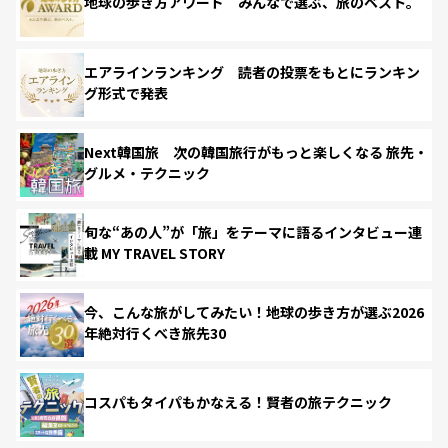
地球の歩き方アワード みんなで選ぶ、旅のベスト。
エアラインランキング 読者の投票をもとにランキン
グ形式で発表
Next韓国旅 次の韓国旅行がもっと楽しくなる 旅先・
グルメ・テクニック
旬な“あの人”が「旅」をテーマに語るインタビュー連
載 MY TRAVEL STORY
今、こんな旅がしてみたい！地球の歩き方が選ぶ2026
年絶対行くべき旅先30
コスパもタイパもかなえる！賢者の旅テクニック