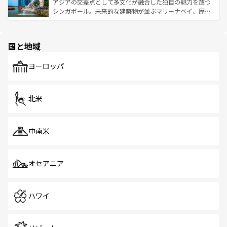
が待っている。親しみやすいタイの人々、仏教を中心とし
ており、効率よく見どころを回れるのも魅力。息をのむよ
アジアの交差点として多文化が融合した独自の魅力を放つ
た文化、そして多様な観光資源が、訪れる旅人を魅了し続
うな絶景から文化的な体験まで、香港を存分に楽しみ尽く
シンガポール。未来的な建築物が並ぶマリーナベイ、歴史
ける。 なお、新着のタイ情報は
コンテンツ一覧
を参照して
そう。 なお、新着の香港情報は
コンテンツ一覧
を参照して
と伝統を感じられるエスニックタウン、多数の緑豊かな公
ほしい。
ほしい。
園や自然保護区など、自然が調和した近代的な景観と文化
の多様性あふれるカラフルな町は、どこを歩いても新しい
国と地域
発見がある。さらに、治安のよさや充実した公共交通機関
も、旅行者にとっては魅力的なポイント。グルメも豊富
で、ホーカーズは地元の風情を楽しめる外せないスポット
ヨーロッパ
だ。訪れる人を飽きさせないシンガポールで、多様な魅力
を体感しよう。 なお、新着のシンガポール情報は
コンテン
ツ一覧
を参照してほしい。
北米
中南米
オセアニア
ハワイ