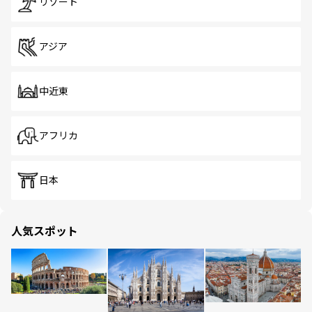
リゾート
アジア
中近東
アフリカ
日本
人気スポット