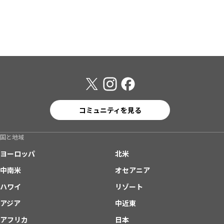
コミュニティを見る
国と地域
ヨーロッパ
北米
中南米
オセアニア
ハワイ
リゾート
アジア
中近東
アフリカ
日本