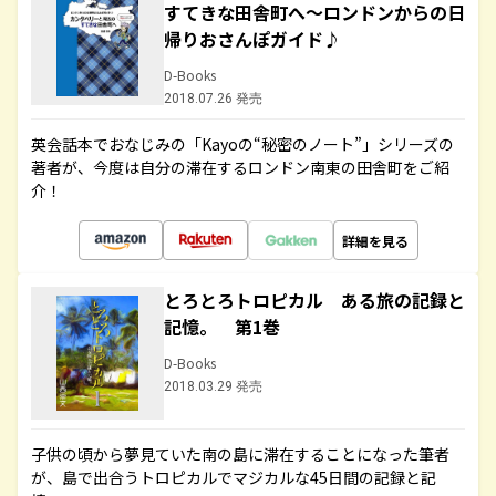
すてきな田舎町へ～ロンドンからの日
帰りおさんぽガイド♪
D-Books
2018.07.26 発売
英会話本でおなじみの「Kayoの“秘密のノート”」シリーズの
著者が、今度は自分の滞在するロンドン南東の田舎町をご紹
介！
詳細を見る
とろとろトロピカル ある旅の記録と
記憶。 第1巻
D-Books
2018.03.29 発売
子供の頃から夢見ていた南の島に滞在することになった筆者
が、島で出合うトロピカルでマジカルな45日間の記録と記