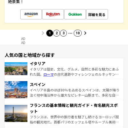
絶景集！
詳細を見る
…
1
2
3
10
AD
AD
人気の国と地域から探す
イタリア
イタリアは歴史、文化、グルメ、自然と多彩な魅力にあふ
れた国。
ローマ
の古代遺跡やフィレンツェのルネッサンス
美術、ヴェネツィアの運河など、歴史あるスポットはもち
スペイン
ろん、トスカーナの美しい田園風景やアマルフィ海岸の絶
景など、自然景観も見逃せない。観光の合間には、本場の
イベリア半島のほぼ80％を占めるスペインは、太陽が降り
ピザやパスタなど、絶品のイタリア料理を堪能することも
注ぐ地中海沿岸から雄大なピレネー山脈まで、多彩な自然
できる。朝目覚めてから夜眠るまで、すべての瞬間を楽し
と文化が詰まったヨーロッパ屈指の旅行先だ。多様な地域
フランスの基本情報と観光ガイド・有名観光スポ
ませてくれるイタリアで、忘れられない旅をしてみよう！
文化が根付くこの国では、情熱的なフラメンコ、熱気あふ
なお、新着のイタリア情報は
コンテンツ一覧
を参照してほ
れる闘牛、そして美味しいタパスが生活の一部となってい
ット
しい。
る。首都マドリードの洗練された雰囲気や、バルセロナの
フランスは、世界中の旅行者を魅了し続けるヨーロッパ屈
アートに溢れた街角から、地方では古代ローマ遺跡や中世
指の観光地だ。首都パリのエッフェル塔やルーブル美術館
の城塞都市、穏やかなビーチリゾートまで多彩な表情を見
といった象徴的なスポットから、田舎町の古風な美しさま