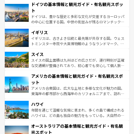
せる。地方によって風土や気候が異なるスペインはその個
ドイツの基本情報と観光ガイド・有名観光スポッ
で、幅広い魅力が詰まっている。華麗な宮殿、歴史的な大
性で訪れる人を魅了する。 なお、新着のスペイン情報は
コ
聖堂、美しいビーチ、そして豊かな自然が、訪れる者を心
ト
ンテンツ一覧
を参照してほしい。
から魅了する。また、フランスは美食の国としても知ら
ドイツは、豊かな歴史と多彩な文化が交差するヨーロッパ
れ、フランス料理はユネスコ無形文化遺産にも登録されて
の中心に位置する国。中世の街並みが残るロマンチック街
いる。シャンパンの発祥地であるランス、プロヴァンスの
道から、未来を先取りするようなモダンな都市まで多様な
香り高いラベンダー畑など、多彩な楽しみ方が可能だ。さ
イギリス
顔を持つこの国は、どこを歩いても飽きることがない。ベ
らに、パリ以外の地域にも魅力が溢れており、どの街角に
ルリンの文化的活気、バイエルン州のアルプスの絶景、そ
イギリスは、古きよき伝統と最先端が共存する国。ウェス
も豊かな歴史と文化が息づいている。パリ以外の個性あふ
してライン川沿いのワイン畑といった風景は必見。ビール
トミンスター寺院や大英博物館のようなランドマーク、歴
れる地方に足を運ぶとそれぞれで全く異なる文化を体験で
とソーセージを味わいながら地元の人と過ごす楽しい時間
史ある大学都市、美しい丘陵地帯や牧歌的な風景など、エ
きるだろう。 なお、新着のフランス情報は
コンテンツ一覧
スイス
は、お酒好きな人にはぜひ体験してほしい。 なお、新着の
リアごとに異なる魅力がある。また、優雅なアフタヌーン
を参照してほしい。
ドイツ情報は
コンテンツ一覧
を参照してほしい。
ティー、ビール好きにはたまらない英国パブ、サッカー観
スイスの国土面積は九州ほどの広さだが、運行時刻が正確
戦など、本場だからこそできる体験も豊富。イギリスを旅
な交通網が整備されており、初心者でも安心して個人旅行
して楽しみつくそう。 なお、新着のイギリス情報は
コンテ
を楽しめる。日本同様に時刻表どおりの旅が可能だ。中世
アメリカの基本情報と観光ガイド・有名観光スポ
ンツ一覧
を参照してほしい。
の建物がそのまま残る町や、スイスならではのユニークな
博物館もあり、アルプス観光だけでなく町歩きも満喫する
ット
ことができる。国民の所得が高いため物価も高いが、旅行
アメリカ合衆国は、広大な土地と多様な文化が魅力の国。
者向けの交通パス提供のサービスもあり、うまく活用すれ
東海岸の都市部から西海岸のカリフォルニアまで、訪れる
ば市内交通費無料で観光を楽しむこともできる。 なお、新
場所ごとに異なる風景と体験が待っている。ニューヨーク
着のスイス情報は
コンテンツ一覧
を参照してほしい。
ハワイ
のような巨大都市は、観光、ショッピング、エンターテイ
ンメントが詰まった刺激的なスポットだ。一方、アメリカ
年間を通じて温暖な気候に恵まれ、多くの島で構成される
西部には大自然が広がり、グランドキャニオンやイエロー
ハワイは、どの島も独自の魅力をもっている。大自然の神
ストーン国立公園といった絶景が堪能できる。さらに、南
秘を感じたいなら、火山が生み出した壮大な景観を誇るハ
オーストラリアの基本情報と観光ガイド・有名観
部のニューオーリンズでは、音楽と美食が融合した独特の
ワイ島は見逃せない。また、定番の観光地といえばオアフ
文化が魅力。旅行者はアメリカの各地域で異なる魅力を楽
島だが、静かな自然を求めるならマウイ島やカウアイ島が
光スポット