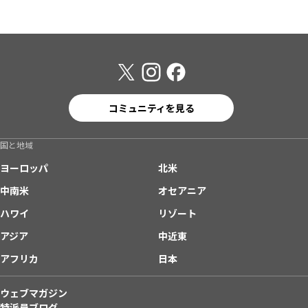
コミュニティを見る
国と地域
ヨーロッパ
北米
中南米
オセアニア
ハワイ
リゾート
アジア
中近東
アフリカ
日本
ウェブマガジン
特派員ブログ