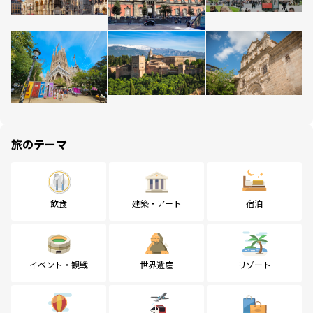
旅のテーマ
飲食
建築・アート
宿泊
イベント・観戦
世界遺産
リゾート