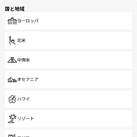
の多様性あふれるカラフルな町は、どこを歩いても新しい
国と地域
発見がある。さらに、治安のよさや充実した公共交通機関
も、旅行者にとっては魅力的なポイント。グルメも豊富
で、ホーカーズは地元の風情を楽しめる外せないスポット
ヨーロッパ
だ。訪れる人を飽きさせないシンガポールで、多様な魅力
を体感しよう。 なお、新着のシンガポール情報は
コンテン
ツ一覧
を参照してほしい。
北米
中南米
オセアニア
ハワイ
リゾート