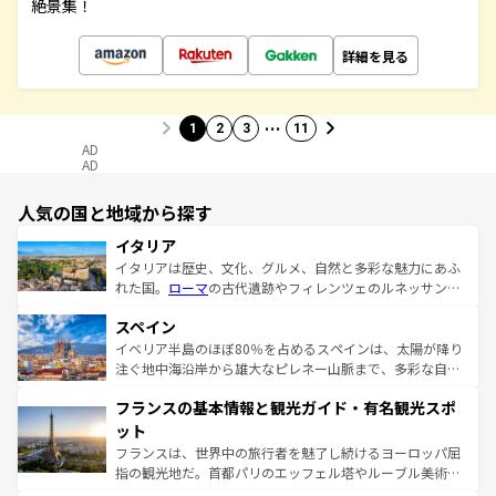
絶景集！
詳細を見る
…
1
2
3
11
AD
AD
人気の国と地域から探す
イタリア
イタリアは歴史、文化、グルメ、自然と多彩な魅力にあふ
れた国。
ローマ
の古代遺跡やフィレンツェのルネッサンス
美術、ヴェネツィアの運河など、歴史あるスポットはもち
スペイン
ろん、トスカーナの美しい田園風景やアマルフィ海岸の絶
景など、自然景観も見逃せない。観光の合間には、本場の
イベリア半島のほぼ80％を占めるスペインは、太陽が降り
ピザやパスタなど、絶品のイタリア料理を堪能することも
注ぐ地中海沿岸から雄大なピレネー山脈まで、多彩な自然
できる。朝目覚めてから夜眠るまで、すべての瞬間を楽し
と文化が詰まったヨーロッパ屈指の旅行先だ。多様な地域
フランスの基本情報と観光ガイド・有名観光スポ
ませてくれるイタリアで、忘れられない旅をしてみよう！
文化が根付くこの国では、情熱的なフラメンコ、熱気あふ
なお、新着のイタリア情報は
コンテンツ一覧
を参照してほ
れる闘牛、そして美味しいタパスが生活の一部となってい
ット
しい。
る。首都マドリードの洗練された雰囲気や、バルセロナの
フランスは、世界中の旅行者を魅了し続けるヨーロッパ屈
アートに溢れた街角から、地方では古代ローマ遺跡や中世
指の観光地だ。首都パリのエッフェル塔やルーブル美術館
の城塞都市、穏やかなビーチリゾートまで多彩な表情を見
といった象徴的なスポットから、田舎町の古風な美しさま