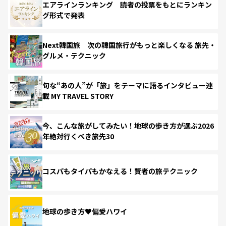
エアラインランキング 読者の投票をもとにランキン
グ形式で発表
Next韓国旅 次の韓国旅行がもっと楽しくなる 旅先・
グルメ・テクニック
旬な“あの人”が「旅」をテーマに語るインタビュー連
載 MY TRAVEL STORY
今、こんな旅がしてみたい！地球の歩き方が選ぶ2026
年絶対行くべき旅先30
コスパもタイパもかなえる！賢者の旅テクニック
地球の歩き方♥偏愛ハワイ