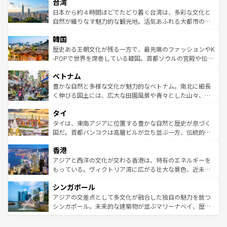
ならではの贅沢な旅のスタイルだ。 なお、新着のアメリカ
台湾
れるおもてなしの心で訪れる人々を迎えてくれるハワイの
リアリーフや大陸中央部にそびえるウルル（エアーズロッ
情報は
コンテンツ一覧
を参照してほしい。
人々、おいしいローカルフードやハワイアンミュージッ
ク）、タスマニアの美しい原生林やケアンズの熱帯雨林な
日本から約４時間ほどでたどり着く台湾は、多彩な文化と
ク、伝統的なフラダンスなど、すべてがハワイの魅力を彩
ど、見どころがたくさん。また、カフェやワイン、オージ
自然が織りなす魅力的な観光地。活気あふれる大都市の台
っている。訪れるたびに新しい発見と感動が待っているハ
ービーフなどの食文化も豊かで、美味しいものであふれて
北やノスタルジックな町並みが人気な九份（ジォウフェ
ワイを、存分に味わってほしい。 なお、新着のハワイ情報
韓国
いる。アクティビティも充実しており、サーフィンやダイ
ン）、静ひつな山岳地帯である台湾東部など、都市の喧騒
は
コンテンツ一覧
を参照してほしい。
ビング、ハイキングなど、アウトドア好きにはたまらな
と山間の静けさが共存しており、訪れる人に新しい発見と
歴史ある王朝文化が残る一方で、最先端のファッションやK
い。オーストラリアの多彩な魅力を存分に味わいつくそ
驚きをもたらしてくれる。また、奥深い台湾の食文化も魅
-POPで世界を席巻している韓国。首都ソウルの宮殿や伝統
う。 なお、新着のオーストラリア情報は
コンテンツ一覧
を
力で、夜市などの屋台グルメから高級料理、ヘルシーで美
家屋が並ぶエリアでは韓国の歴史と文化に浸ることがで
参照してほしい。
ベトナム
容にもいいと評判のスイーツなど、バラエティ豊かな料理
き、地方に足を延ばせば四季折々の自然美を楽しむことが
が味わえる。 なお、新着の台湾情報は
コンテンツ一覧
を参
できる。そして、キムチや焼肉、絶品のストリートフード
豊かな自然と多様な文化が魅力的なベトナム。南北に細長
照してほしい。
まで、さまざまな韓国料理が待っている。夜には、韓国な
く伸びる国土には、広大な田園風景や青々とした山々、世
らではのナイトライフも堪能できる。あたたかいホスピタ
界遺産に登録された壮大な自然景観が点在し、都市部では
タイ
リティに包まれながら、韓国の多彩な魅力を心ゆくまで味
急速な発展と共に伝統が息づく。ハノイの古い町並みやホ
わってみてほしい。 なお、新着の韓国情報は
コンテンツ一
ーチミン市のフランス統治時代の建物も、独特の雰囲気を
タイは、東南アジアに位置する豊かな自然と歴史が息づく
覧
を参照してほしい。
醸し出している。また、バラエティの豊かさとおいしさで
国だ。首都バンコクは高層ビルが立ち並ぶ一方、伝統的な
世界中の食通を魅了してやまないベトナム料理も魅力のひ
寺院や市場がいたるところに点在し、古きよき文化と現代
香港
とつ。フォーやバインミー、ベトナムコーヒーなどは、ぜ
の活気が交差している。北部ではチェンマイなどの山岳地
ひ現地で味わいたい。どの地域を訪れてもあたたかい人々
帯で自然と触れ合い、南部ではプーケットやクラビの美し
アジアと西洋の文化が交わる香港は、特有のエネルギーを
が旅行者を迎えてくれるので、きっと忘れられない旅にな
いビーチでリゾート気分を楽しむことができる。タイ料理
もっている。ヴィクトリア湾に広がる壮大な景色、近未来
るはずだ。 なお、新着のベトナム情報は
コンテンツ一覧
を
は世界的に有名で、屋台から高級レストランまで味覚を刺
的なアートスポット、そして歴史と現代が融合した町並
参照してほしい。
シンガポール
激する。気候は一年中温暖で、どの季節にも異なる楽しみ
み、どこを訪れても感動するはず。観光スポットが密集し
が待っている。親しみやすいタイの人々、仏教を中心とし
ており、効率よく見どころを回れるのも魅力。息をのむよ
アジアの交差点として多文化が融合した独自の魅力を放つ
た文化、そして多様な観光資源が、訪れる旅人を魅了し続
うな絶景から文化的な体験まで、香港を存分に楽しみ尽く
シンガポール。未来的な建築物が並ぶマリーナベイ、歴史
ける。 なお、新着のタイ情報は
コンテンツ一覧
を参照して
そう。 なお、新着の香港情報は
コンテンツ一覧
を参照して
と伝統を感じられるエスニックタウン、多数の緑豊かな公
ほしい。
ほしい。
園や自然保護区など、自然が調和した近代的な景観と文化