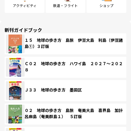
アクティビティ
鉄道・フライト
ショップ
新刊ガイドブック
１５ 地球の歩き方 島旅 伊豆大島 利島（伊豆諸
島①）３訂版
Ｃ０２ 地球の歩き方 ハワイ島 ２０２７～２０２
８
Ｊ３３ 地球の歩き方 墨田区
０２ 地球の歩き方 島旅 奄美大島 喜界島 加計
呂麻島（奄美群島１） ５訂版