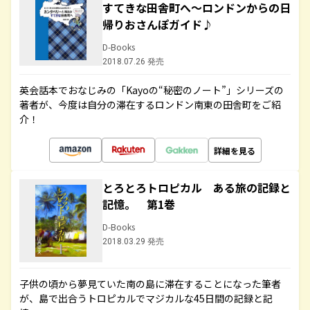
すてきな田舎町へ～ロンドンからの日
帰りおさんぽガイド♪
D-Books
2018.07.26 発売
英会話本でおなじみの「Kayoの“秘密のノート”」シリーズの
著者が、今度は自分の滞在するロンドン南東の田舎町をご紹
介！
詳細を見る
とろとろトロピカル ある旅の記録と
記憶。 第1巻
D-Books
2018.03.29 発売
子供の頃から夢見ていた南の島に滞在することになった筆者
が、島で出合うトロピカルでマジカルな45日間の記録と記