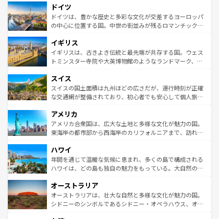
せる。地方によって風土や気候が異なるスペインはその個
ドイツ
で、幅広い魅力が詰まっている。華麗な宮殿、歴史的な大
性で訪れる人を魅了する。 なお、新着のスペイン情報は
コ
聖堂、美しいビーチ、そして豊かな自然が、訪れる者を心
ドイツは、豊かな歴史と多彩な文化が交差するヨーロッパ
ンテンツ一覧
を参照してほしい。
から魅了する。また、フランスは美食の国としても知ら
の中心に位置する国。中世の街並みが残るロマンチック街
れ、フランス料理はユネスコ無形文化遺産にも登録されて
道から、未来を先取りするようなモダンな都市まで多様な
イギリス
いる。シャンパンの発祥地であるランス、プロヴァンスの
顔を持つこの国は、どこを歩いても飽きることがない。ベ
香り高いラベンダー畑など、多彩な楽しみ方が可能だ。さ
ルリンの文化的活気、バイエルン州のアルプスの絶景、そ
イギリスは、古きよき伝統と最先端が共存する国。ウェス
らに、パリ以外の地域にも魅力が溢れており、どの街角に
してライン川沿いのワイン畑といった風景は必見。ビール
トミンスター寺院や大英博物館のようなランドマーク、歴
も豊かな歴史と文化が息づいている。パリ以外の個性あふ
とソーセージを味わいながら地元の人と過ごす楽しい時間
史ある大学都市、美しい丘陵地帯や牧歌的な風景など、エ
れる地方に足を運ぶとそれぞれで全く異なる文化を体験で
スイス
は、お酒好きな人にはぜひ体験してほしい。 なお、新着の
リアごとに異なる魅力がある。また、優雅なアフタヌーン
きるだろう。 なお、新着のフランス情報は
コンテンツ一覧
ドイツ情報は
コンテンツ一覧
を参照してほしい。
ティー、ビール好きにはたまらない英国パブ、サッカー観
スイスの国土面積は九州ほどの広さだが、運行時刻が正確
を参照してほしい。
戦など、本場だからこそできる体験も豊富。イギリスを旅
な交通網が整備されており、初心者でも安心して個人旅行
して楽しみつくそう。 なお、新着のイギリス情報は
コンテ
を楽しめる。日本同様に時刻表どおりの旅が可能だ。中世
アメリカ
ンツ一覧
を参照してほしい。
の建物がそのまま残る町や、スイスならではのユニークな
博物館もあり、アルプス観光だけでなく町歩きも満喫する
アメリカ合衆国は、広大な土地と多様な文化が魅力の国。
ことができる。国民の所得が高いため物価も高いが、旅行
東海岸の都市部から西海岸のカリフォルニアまで、訪れる
者向けの交通パス提供のサービスもあり、うまく活用すれ
場所ごとに異なる風景と体験が待っている。ニューヨーク
ハワイ
ば市内交通費無料で観光を楽しむこともできる。 なお、新
のような巨大都市は、観光、ショッピング、エンターテイ
着のスイス情報は
コンテンツ一覧
を参照してほしい。
ンメントが詰まった刺激的なスポットだ。一方、アメリカ
年間を通じて温暖な気候に恵まれ、多くの島で構成される
西部には大自然が広がり、グランドキャニオンやイエロー
ハワイは、どの島も独自の魅力をもっている。大自然の神
ストーン国立公園といった絶景が堪能できる。さらに、南
秘を感じたいなら、火山が生み出した壮大な景観を誇るハ
オーストラリア
部のニューオーリンズでは、音楽と美食が融合した独特の
ワイ島は見逃せない。また、定番の観光地といえばオアフ
文化が魅力。旅行者はアメリカの各地域で異なる魅力を楽
島だが、静かな自然を求めるならマウイ島やカウアイ島が
オーストラリアは、壮大な自然と多様な文化が魅力の国。
しみながら、その多様性と豊かな歴史を感じることができ
おすすめ。エメラルドグリーンに輝く海をはじめ、豊かな
シドニーのシンボルであるシドニー・オペラハウス、オー
るだろう。車でのロードトリップや列車の旅も、アメリカ
文化や歴史が息づいている。「アロハスピリット」と呼ば
ストラリア東海岸北部に広がる大サンゴ礁地帯グレートバ