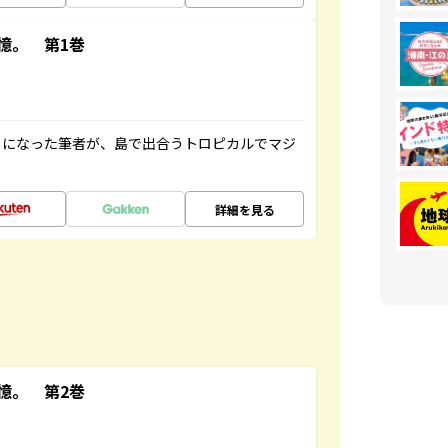
憶。 第1巻
とになった筆者が、島で出合うトロピカルでマジ
詳細を見る
憶。 第2巻