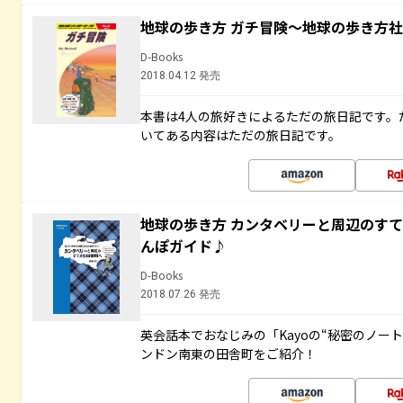
地球の歩き方 ガチ冒険～地球の歩き方
D-Books
2018.04.12 発売
本書は4人の旅好きによるただの旅日記です。
いてある内容はただの旅日記です。
地球の歩き方 カンタベリーと周辺のす
んぽガイド♪
D-Books
2018.07.26 発売
英会話本でおなじみの「Kayoの“秘密のノー
ンドン南東の田舎町をご紹介！