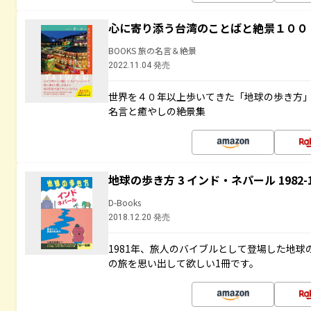
心に寄り添う台湾のことばと絶景１００
BOOKS 旅の名言＆絶景
2022.11.04 発売
世界を４０年以上歩いてきた「地球の歩き方
名言と癒やしの絶景集
地球の歩き方 3 インド・ネパール 1982
D-Books
2018.12.20 発売
1981年、旅人のバイブルとして登場した地
の旅を思い出して欲しい1冊です。