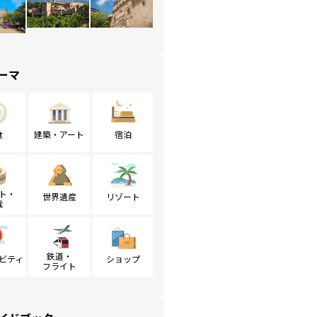
ーマ
食
建築・アート
宿泊
ト・
世界遺産
リゾート
戦
鉄道・
ビティ
ショップ
フライト