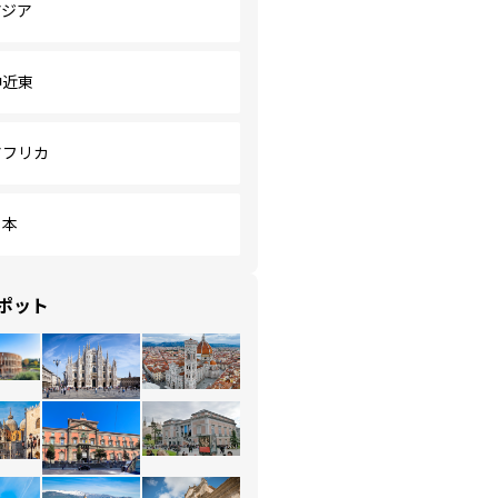
アジア
中近東
アフリカ
日本
ポット