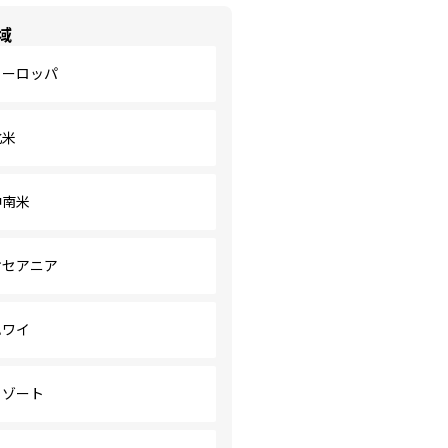
域
ヨーロッパ
北米
中南米
オセアニア
ハワイ
リゾート