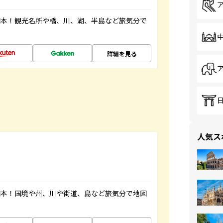
図本！観光名所や橋、川、湖、半島など旅気分で
詳細を見る
人気ス
図本！国境や州、川や街道、島など旅気分で地図