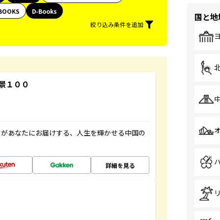
BOOKS
D-Books
国と地
絞り込み条件を追加
景１００
」があなたにお届けする、人生を輝かせる中国の
詳細を見る