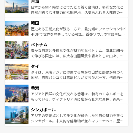
ならではの贅沢な旅のスタイルだ。 なお、新着のアメリカ
台湾
れるおもてなしの心で訪れる人々を迎えてくれるハワイの
リアリーフや大陸中央部にそびえるウルル（エアーズロッ
情報は
コンテンツ一覧
を参照してほしい。
人々、おいしいローカルフードやハワイアンミュージッ
ク）、タスマニアの美しい原生林やケアンズの熱帯雨林な
日本から約４時間ほどでたどり着く台湾は、多彩な文化と
ク、伝統的なフラダンスなど、すべてがハワイの魅力を彩
ど、見どころがたくさん。また、カフェやワイン、オージ
自然が織りなす魅力的な観光地。活気あふれる大都市の台
っている。訪れるたびに新しい発見と感動が待っているハ
ービーフなどの食文化も豊かで、美味しいものであふれて
北やノスタルジックな町並みが人気な九份（ジォウフェ
ワイを、存分に味わってほしい。 なお、新着のハワイ情報
韓国
いる。アクティビティも充実しており、サーフィンやダイ
ン）、静ひつな山岳地帯である台湾東部など、都市の喧騒
は
コンテンツ一覧
を参照してほしい。
ビング、ハイキングなど、アウトドア好きにはたまらな
と山間の静けさが共存しており、訪れる人に新しい発見と
歴史ある王朝文化が残る一方で、最先端のファッションやK
い。オーストラリアの多彩な魅力を存分に味わいつくそ
驚きをもたらしてくれる。また、奥深い台湾の食文化も魅
-POPで世界を席巻している韓国。首都ソウルの宮殿や伝統
う。 なお、新着のオーストラリア情報は
コンテンツ一覧
を
力で、夜市などの屋台グルメから高級料理、ヘルシーで美
家屋が並ぶエリアでは韓国の歴史と文化に浸ることがで
参照してほしい。
ベトナム
容にもいいと評判のスイーツなど、バラエティ豊かな料理
き、地方に足を延ばせば四季折々の自然美を楽しむことが
が味わえる。 なお、新着の台湾情報は
コンテンツ一覧
を参
できる。そして、キムチや焼肉、絶品のストリートフード
豊かな自然と多様な文化が魅力的なベトナム。南北に細長
照してほしい。
まで、さまざまな韓国料理が待っている。夜には、韓国な
く伸びる国土には、広大な田園風景や青々とした山々、世
らではのナイトライフも堪能できる。あたたかいホスピタ
界遺産に登録された壮大な自然景観が点在し、都市部では
タイ
リティに包まれながら、韓国の多彩な魅力を心ゆくまで味
急速な発展と共に伝統が息づく。ハノイの古い町並みやホ
わってみてほしい。 なお、新着の韓国情報は
コンテンツ一
ーチミン市のフランス統治時代の建物も、独特の雰囲気を
タイは、東南アジアに位置する豊かな自然と歴史が息づく
覧
を参照してほしい。
醸し出している。また、バラエティの豊かさとおいしさで
国だ。首都バンコクは高層ビルが立ち並ぶ一方、伝統的な
世界中の食通を魅了してやまないベトナム料理も魅力のひ
寺院や市場がいたるところに点在し、古きよき文化と現代
香港
とつ。フォーやバインミー、ベトナムコーヒーなどは、ぜ
の活気が交差している。北部ではチェンマイなどの山岳地
ひ現地で味わいたい。どの地域を訪れてもあたたかい人々
帯で自然と触れ合い、南部ではプーケットやクラビの美し
アジアと西洋の文化が交わる香港は、特有のエネルギーを
が旅行者を迎えてくれるので、きっと忘れられない旅にな
いビーチでリゾート気分を楽しむことができる。タイ料理
もっている。ヴィクトリア湾に広がる壮大な景色、近未来
るはずだ。 なお、新着のベトナム情報は
コンテンツ一覧
を
は世界的に有名で、屋台から高級レストランまで味覚を刺
的なアートスポット、そして歴史と現代が融合した町並
参照してほしい。
シンガポール
激する。気候は一年中温暖で、どの季節にも異なる楽しみ
み、どこを訪れても感動するはず。観光スポットが密集し
が待っている。親しみやすいタイの人々、仏教を中心とし
ており、効率よく見どころを回れるのも魅力。息をのむよ
アジアの交差点として多文化が融合した独自の魅力を放つ
た文化、そして多様な観光資源が、訪れる旅人を魅了し続
うな絶景から文化的な体験まで、香港を存分に楽しみ尽く
シンガポール。未来的な建築物が並ぶマリーナベイ、歴史
ける。 なお、新着のタイ情報は
コンテンツ一覧
を参照して
そう。 なお、新着の香港情報は
コンテンツ一覧
を参照して
と伝統を感じられるエスニックタウン、多数の緑豊かな公
ほしい。
ほしい。
園や自然保護区など、自然が調和した近代的な景観と文化