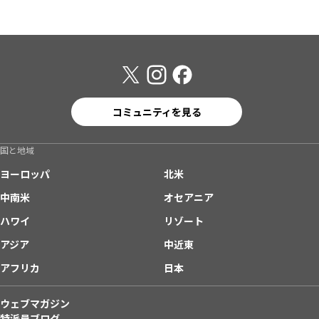
コミュニティを見る
国と地域
ヨーロッパ
北米
中南米
オセアニア
ハワイ
リゾート
アジア
中近東
アフリカ
日本
ウェブマガジン
特派員ブログ