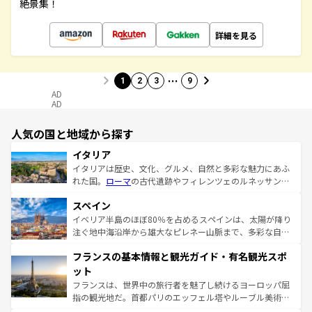
絶景集！
詳細を見る
…
1
2
3
9
AD
AD
人気の国と地域から探す
イタリア
イタリアは歴史、文化、グルメ、自然と多彩な魅力にあふ
れた国。
ローマ
の古代遺跡やフィレンツェのルネッサンス
美術、ヴェネツィアの運河など、歴史あるスポットはもち
スペイン
ろん、トスカーナの美しい田園風景やアマルフィ海岸の絶
景など、自然景観も見逃せない。観光の合間には、本場の
イベリア半島のほぼ80％を占めるスペインは、太陽が降り
ピザやパスタなど、絶品のイタリア料理を堪能することも
注ぐ地中海沿岸から雄大なピレネー山脈まで、多彩な自然
できる。朝目覚めてから夜眠るまで、すべての瞬間を楽し
と文化が詰まったヨーロッパ屈指の旅行先だ。多様な地域
フランスの基本情報と観光ガイド・有名観光スポ
ませてくれるイタリアで、忘れられない旅をしてみよう！
文化が根付くこの国では、情熱的なフラメンコ、熱気あふ
なお、新着のイタリア情報は
コンテンツ一覧
を参照してほ
れる闘牛、そして美味しいタパスが生活の一部となってい
ット
しい。
る。首都マドリードの洗練された雰囲気や、バルセロナの
フランスは、世界中の旅行者を魅了し続けるヨーロッパ屈
アートに溢れた街角から、地方では古代ローマ遺跡や中世
指の観光地だ。首都パリのエッフェル塔やルーブル美術館
の城塞都市、穏やかなビーチリゾートまで多彩な表情を見
といった象徴的なスポットから、田舎町の古風な美しさま