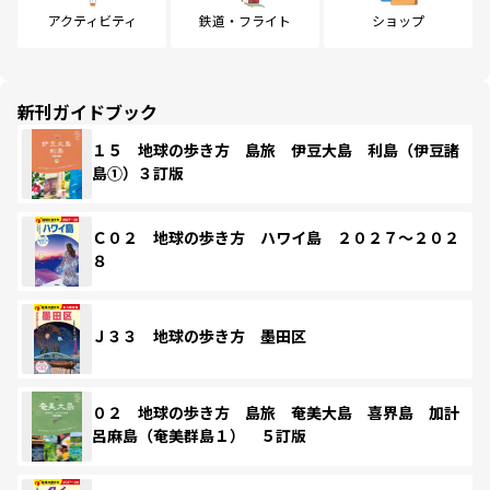
アクティビティ
鉄道・フライト
ショップ
新刊ガイドブック
１５ 地球の歩き方 島旅 伊豆大島 利島（伊豆諸
島①）３訂版
Ｃ０２ 地球の歩き方 ハワイ島 ２０２７～２０２
８
Ｊ３３ 地球の歩き方 墨田区
０２ 地球の歩き方 島旅 奄美大島 喜界島 加計
呂麻島（奄美群島１） ５訂版