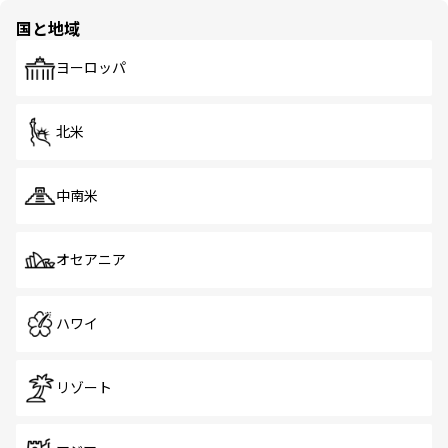
の多様性あふれるカラフルな町は、どこを歩いても新しい
国と地域
発見がある。さらに、治安のよさや充実した公共交通機関
も、旅行者にとっては魅力的なポイント。グルメも豊富
で、ホーカーズは地元の風情を楽しめる外せないスポット
ヨーロッパ
だ。訪れる人を飽きさせないシンガポールで、多様な魅力
を体感しよう。 なお、新着のシンガポール情報は
コンテン
ツ一覧
を参照してほしい。
北米
中南米
オセアニア
ハワイ
リゾート