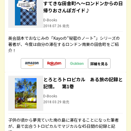
すてきな田舎町へ～ロンドンからの日
帰りおさんぽガイド♪
D-Books
2018.07.26 発売
英会話本でおなじみの「Kayoの“秘密のノート”」シリーズの
著者が、今度は自分の滞在するロンドン南東の田舎町をご紹
介！
詳細を見る
とろとろトロピカル ある旅の記録と
記憶。 第1巻
D-Books
2018.03.29 発売
子供の頃から夢見ていた南の島に滞在することになった筆者
が、島で出合うトロピカルでマジカルな45日間の記録と記