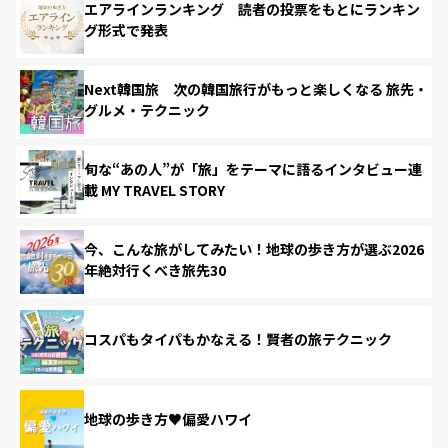
エアラインランキング 読者の投票をもとにランキン
グ形式で発表
Next韓国旅 次の韓国旅行がもっと楽しくなる 旅先・
グルメ・テクニック
旬な“あの人”が「旅」をテーマに語るインタビュー連
載 MY TRAVEL STORY
今、こんな旅がしてみたい！地球の歩き方が選ぶ2026
年絶対行くべき旅先30
コスパもタイパもかなえる！賢者の旅テクニック
地球の歩き方♥偏愛ハワイ