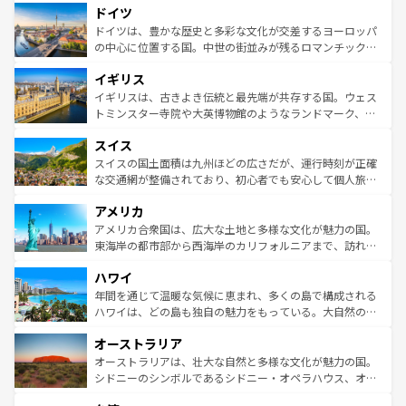
せる。地方によって風土や気候が異なるスペインはその個
ドイツ
で、幅広い魅力が詰まっている。華麗な宮殿、歴史的な大
性で訪れる人を魅了する。 なお、新着のスペイン情報は
コ
聖堂、美しいビーチ、そして豊かな自然が、訪れる者を心
ドイツは、豊かな歴史と多彩な文化が交差するヨーロッパ
ンテンツ一覧
を参照してほしい。
から魅了する。また、フランスは美食の国としても知ら
の中心に位置する国。中世の街並みが残るロマンチック街
れ、フランス料理はユネスコ無形文化遺産にも登録されて
道から、未来を先取りするようなモダンな都市まで多様な
イギリス
いる。シャンパンの発祥地であるランス、プロヴァンスの
顔を持つこの国は、どこを歩いても飽きることがない。ベ
香り高いラベンダー畑など、多彩な楽しみ方が可能だ。さ
ルリンの文化的活気、バイエルン州のアルプスの絶景、そ
イギリスは、古きよき伝統と最先端が共存する国。ウェス
らに、パリ以外の地域にも魅力が溢れており、どの街角に
してライン川沿いのワイン畑といった風景は必見。ビール
トミンスター寺院や大英博物館のようなランドマーク、歴
も豊かな歴史と文化が息づいている。パリ以外の個性あふ
とソーセージを味わいながら地元の人と過ごす楽しい時間
史ある大学都市、美しい丘陵地帯や牧歌的な風景など、エ
れる地方に足を運ぶとそれぞれで全く異なる文化を体験で
スイス
は、お酒好きな人にはぜひ体験してほしい。 なお、新着の
リアごとに異なる魅力がある。また、優雅なアフタヌーン
きるだろう。 なお、新着のフランス情報は
コンテンツ一覧
ドイツ情報は
コンテンツ一覧
を参照してほしい。
ティー、ビール好きにはたまらない英国パブ、サッカー観
スイスの国土面積は九州ほどの広さだが、運行時刻が正確
を参照してほしい。
戦など、本場だからこそできる体験も豊富。イギリスを旅
な交通網が整備されており、初心者でも安心して個人旅行
して楽しみつくそう。 なお、新着のイギリス情報は
コンテ
を楽しめる。日本同様に時刻表どおりの旅が可能だ。中世
アメリカ
ンツ一覧
を参照してほしい。
の建物がそのまま残る町や、スイスならではのユニークな
博物館もあり、アルプス観光だけでなく町歩きも満喫する
アメリカ合衆国は、広大な土地と多様な文化が魅力の国。
ことができる。国民の所得が高いため物価も高いが、旅行
東海岸の都市部から西海岸のカリフォルニアまで、訪れる
者向けの交通パス提供のサービスもあり、うまく活用すれ
場所ごとに異なる風景と体験が待っている。ニューヨーク
ハワイ
ば市内交通費無料で観光を楽しむこともできる。 なお、新
のような巨大都市は、観光、ショッピング、エンターテイ
着のスイス情報は
コンテンツ一覧
を参照してほしい。
ンメントが詰まった刺激的なスポットだ。一方、アメリカ
年間を通じて温暖な気候に恵まれ、多くの島で構成される
西部には大自然が広がり、グランドキャニオンやイエロー
ハワイは、どの島も独自の魅力をもっている。大自然の神
ストーン国立公園といった絶景が堪能できる。さらに、南
秘を感じたいなら、火山が生み出した壮大な景観を誇るハ
オーストラリア
部のニューオーリンズでは、音楽と美食が融合した独特の
ワイ島は見逃せない。また、定番の観光地といえばオアフ
文化が魅力。旅行者はアメリカの各地域で異なる魅力を楽
島だが、静かな自然を求めるならマウイ島やカウアイ島が
オーストラリアは、壮大な自然と多様な文化が魅力の国。
しみながら、その多様性と豊かな歴史を感じることができ
おすすめ。エメラルドグリーンに輝く海をはじめ、豊かな
シドニーのシンボルであるシドニー・オペラハウス、オー
るだろう。車でのロードトリップや列車の旅も、アメリカ
文化や歴史が息づいている。「アロハスピリット」と呼ば
ストラリア東海岸北部に広がる大サンゴ礁地帯グレートバ