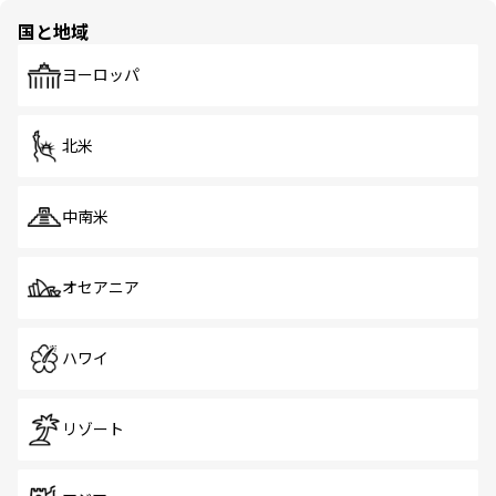
の多様性あふれるカラフルな町は、どこを歩いても新しい
国と地域
発見がある。さらに、治安のよさや充実した公共交通機関
も、旅行者にとっては魅力的なポイント。グルメも豊富
で、ホーカーズは地元の風情を楽しめる外せないスポット
ヨーロッパ
だ。訪れる人を飽きさせないシンガポールで、多様な魅力
を体感しよう。 なお、新着のシンガポール情報は
コンテン
ツ一覧
を参照してほしい。
北米
中南米
オセアニア
ハワイ
リゾート