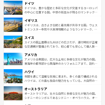
せる。地方によって風土や気候が異なるスペインはその個
ドイツ
で、幅広い魅力が詰まっている。華麗な宮殿、歴史的な大
性で訪れる人を魅了する。 なお、新着のスペイン情報は
コ
聖堂、美しいビーチ、そして豊かな自然が、訪れる者を心
ドイツは、豊かな歴史と多彩な文化が交差するヨーロッパ
ンテンツ一覧
を参照してほしい。
から魅了する。また、フランスは美食の国としても知ら
の中心に位置する国。中世の街並みが残るロマンチック街
れ、フランス料理はユネスコ無形文化遺産にも登録されて
道から、未来を先取りするようなモダンな都市まで多様な
イギリス
いる。シャンパンの発祥地であるランス、プロヴァンスの
顔を持つこの国は、どこを歩いても飽きることがない。ベ
香り高いラベンダー畑など、多彩な楽しみ方が可能だ。さ
ルリンの文化的活気、バイエルン州のアルプスの絶景、そ
イギリスは、古きよき伝統と最先端が共存する国。ウェス
らに、パリ以外の地域にも魅力が溢れており、どの街角に
してライン川沿いのワイン畑といった風景は必見。ビール
トミンスター寺院や大英博物館のようなランドマーク、歴
も豊かな歴史と文化が息づいている。パリ以外の個性あふ
とソーセージを味わいながら地元の人と過ごす楽しい時間
史ある大学都市、美しい丘陵地帯や牧歌的な風景など、エ
れる地方に足を運ぶとそれぞれで全く異なる文化を体験で
スイス
は、お酒好きな人にはぜひ体験してほしい。 なお、新着の
リアごとに異なる魅力がある。また、優雅なアフタヌーン
きるだろう。 なお、新着のフランス情報は
コンテンツ一覧
ドイツ情報は
コンテンツ一覧
を参照してほしい。
ティー、ビール好きにはたまらない英国パブ、サッカー観
スイスの国土面積は九州ほどの広さだが、運行時刻が正確
を参照してほしい。
戦など、本場だからこそできる体験も豊富。イギリスを旅
な交通網が整備されており、初心者でも安心して個人旅行
して楽しみつくそう。 なお、新着のイギリス情報は
コンテ
を楽しめる。日本同様に時刻表どおりの旅が可能だ。中世
アメリカ
ンツ一覧
を参照してほしい。
の建物がそのまま残る町や、スイスならではのユニークな
博物館もあり、アルプス観光だけでなく町歩きも満喫する
アメリカ合衆国は、広大な土地と多様な文化が魅力の国。
ことができる。国民の所得が高いため物価も高いが、旅行
東海岸の都市部から西海岸のカリフォルニアまで、訪れる
者向けの交通パス提供のサービスもあり、うまく活用すれ
場所ごとに異なる風景と体験が待っている。ニューヨーク
ハワイ
ば市内交通費無料で観光を楽しむこともできる。 なお、新
のような巨大都市は、観光、ショッピング、エンターテイ
着のスイス情報は
コンテンツ一覧
を参照してほしい。
ンメントが詰まった刺激的なスポットだ。一方、アメリカ
年間を通じて温暖な気候に恵まれ、多くの島で構成される
西部には大自然が広がり、グランドキャニオンやイエロー
ハワイは、どの島も独自の魅力をもっている。大自然の神
ストーン国立公園といった絶景が堪能できる。さらに、南
秘を感じたいなら、火山が生み出した壮大な景観を誇るハ
オーストラリア
部のニューオーリンズでは、音楽と美食が融合した独特の
ワイ島は見逃せない。また、定番の観光地といえばオアフ
文化が魅力。旅行者はアメリカの各地域で異なる魅力を楽
島だが、静かな自然を求めるならマウイ島やカウアイ島が
オーストラリアは、壮大な自然と多様な文化が魅力の国。
しみながら、その多様性と豊かな歴史を感じることができ
おすすめ。エメラルドグリーンに輝く海をはじめ、豊かな
シドニーのシンボルであるシドニー・オペラハウス、オー
るだろう。車でのロードトリップや列車の旅も、アメリカ
文化や歴史が息づいている。「アロハスピリット」と呼ば
ストラリア東海岸北部に広がる大サンゴ礁地帯グレートバ