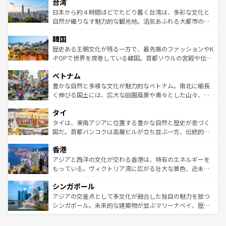
ならではの贅沢な旅のスタイルだ。 なお、新着のアメリカ
台湾
れるおもてなしの心で訪れる人々を迎えてくれるハワイの
リアリーフや大陸中央部にそびえるウルル（エアーズロッ
情報は
コンテンツ一覧
を参照してほしい。
人々、おいしいローカルフードやハワイアンミュージッ
ク）、タスマニアの美しい原生林やケアンズの熱帯雨林な
日本から約４時間ほどでたどり着く台湾は、多彩な文化と
ク、伝統的なフラダンスなど、すべてがハワイの魅力を彩
ど、見どころがたくさん。また、カフェやワイン、オージ
自然が織りなす魅力的な観光地。活気あふれる大都市の台
っている。訪れるたびに新しい発見と感動が待っているハ
ービーフなどの食文化も豊かで、美味しいものであふれて
北やノスタルジックな町並みが人気な九份（ジォウフェ
ワイを、存分に味わってほしい。 なお、新着のハワイ情報
韓国
いる。アクティビティも充実しており、サーフィンやダイ
ン）、静ひつな山岳地帯である台湾東部など、都市の喧騒
は
コンテンツ一覧
を参照してほしい。
ビング、ハイキングなど、アウトドア好きにはたまらな
と山間の静けさが共存しており、訪れる人に新しい発見と
歴史ある王朝文化が残る一方で、最先端のファッションやK
い。オーストラリアの多彩な魅力を存分に味わいつくそ
驚きをもたらしてくれる。また、奥深い台湾の食文化も魅
-POPで世界を席巻している韓国。首都ソウルの宮殿や伝統
う。 なお、新着のオーストラリア情報は
コンテンツ一覧
を
力で、夜市などの屋台グルメから高級料理、ヘルシーで美
家屋が並ぶエリアでは韓国の歴史と文化に浸ることがで
参照してほしい。
ベトナム
容にもいいと評判のスイーツなど、バラエティ豊かな料理
き、地方に足を延ばせば四季折々の自然美を楽しむことが
が味わえる。 なお、新着の台湾情報は
コンテンツ一覧
を参
できる。そして、キムチや焼肉、絶品のストリートフード
豊かな自然と多様な文化が魅力的なベトナム。南北に細長
照してほしい。
まで、さまざまな韓国料理が待っている。夜には、韓国な
く伸びる国土には、広大な田園風景や青々とした山々、世
らではのナイトライフも堪能できる。あたたかいホスピタ
界遺産に登録された壮大な自然景観が点在し、都市部では
タイ
リティに包まれながら、韓国の多彩な魅力を心ゆくまで味
急速な発展と共に伝統が息づく。ハノイの古い町並みやホ
わってみてほしい。 なお、新着の韓国情報は
コンテンツ一
ーチミン市のフランス統治時代の建物も、独特の雰囲気を
タイは、東南アジアに位置する豊かな自然と歴史が息づく
覧
を参照してほしい。
醸し出している。また、バラエティの豊かさとおいしさで
国だ。首都バンコクは高層ビルが立ち並ぶ一方、伝統的な
世界中の食通を魅了してやまないベトナム料理も魅力のひ
寺院や市場がいたるところに点在し、古きよき文化と現代
香港
とつ。フォーやバインミー、ベトナムコーヒーなどは、ぜ
の活気が交差している。北部ではチェンマイなどの山岳地
ひ現地で味わいたい。どの地域を訪れてもあたたかい人々
帯で自然と触れ合い、南部ではプーケットやクラビの美し
アジアと西洋の文化が交わる香港は、特有のエネルギーを
が旅行者を迎えてくれるので、きっと忘れられない旅にな
いビーチでリゾート気分を楽しむことができる。タイ料理
もっている。ヴィクトリア湾に広がる壮大な景色、近未来
るはずだ。 なお、新着のベトナム情報は
コンテンツ一覧
を
は世界的に有名で、屋台から高級レストランまで味覚を刺
的なアートスポット、そして歴史と現代が融合した町並
参照してほしい。
シンガポール
激する。気候は一年中温暖で、どの季節にも異なる楽しみ
み、どこを訪れても感動するはず。観光スポットが密集し
が待っている。親しみやすいタイの人々、仏教を中心とし
ており、効率よく見どころを回れるのも魅力。息をのむよ
アジアの交差点として多文化が融合した独自の魅力を放つ
た文化、そして多様な観光資源が、訪れる旅人を魅了し続
うな絶景から文化的な体験まで、香港を存分に楽しみ尽く
シンガポール。未来的な建築物が並ぶマリーナベイ、歴史
ける。 なお、新着のタイ情報は
コンテンツ一覧
を参照して
そう。 なお、新着の香港情報は
コンテンツ一覧
を参照して
と伝統を感じられるエスニックタウン、多数の緑豊かな公
ほしい。
ほしい。
園や自然保護区など、自然が調和した近代的な景観と文化