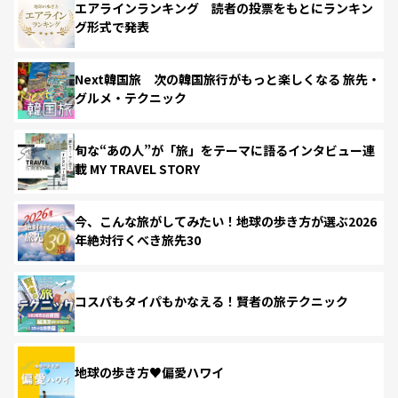
エアラインランキング 読者の投票をもとにランキン
グ形式で発表
Next韓国旅 次の韓国旅行がもっと楽しくなる 旅先・
グルメ・テクニック
旬な“あの人”が「旅」をテーマに語るインタビュー連
載 MY TRAVEL STORY
今、こんな旅がしてみたい！地球の歩き方が選ぶ2026
年絶対行くべき旅先30
コスパもタイパもかなえる！賢者の旅テクニック
地球の歩き方♥偏愛ハワイ