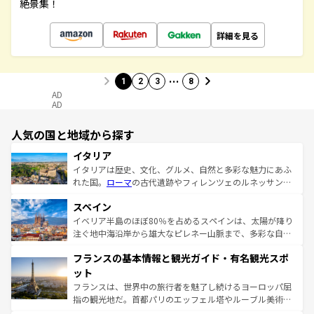
絶景集！
詳細を見る
…
1
2
3
8
AD
AD
人気の国と地域から探す
イタリア
イタリアは歴史、文化、グルメ、自然と多彩な魅力にあふ
れた国。
ローマ
の古代遺跡やフィレンツェのルネッサンス
美術、ヴェネツィアの運河など、歴史あるスポットはもち
スペイン
ろん、トスカーナの美しい田園風景やアマルフィ海岸の絶
景など、自然景観も見逃せない。観光の合間には、本場の
イベリア半島のほぼ80％を占めるスペインは、太陽が降り
ピザやパスタなど、絶品のイタリア料理を堪能することも
注ぐ地中海沿岸から雄大なピレネー山脈まで、多彩な自然
できる。朝目覚めてから夜眠るまで、すべての瞬間を楽し
と文化が詰まったヨーロッパ屈指の旅行先だ。多様な地域
フランスの基本情報と観光ガイド・有名観光スポ
ませてくれるイタリアで、忘れられない旅をしてみよう！
文化が根付くこの国では、情熱的なフラメンコ、熱気あふ
なお、新着のイタリア情報は
コンテンツ一覧
を参照してほ
れる闘牛、そして美味しいタパスが生活の一部となってい
ット
しい。
る。首都マドリードの洗練された雰囲気や、バルセロナの
フランスは、世界中の旅行者を魅了し続けるヨーロッパ屈
アートに溢れた街角から、地方では古代ローマ遺跡や中世
指の観光地だ。首都パリのエッフェル塔やルーブル美術館
の城塞都市、穏やかなビーチリゾートまで多彩な表情を見
といった象徴的なスポットから、田舎町の古風な美しさま