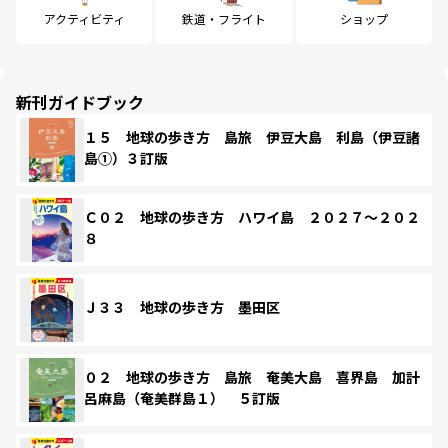
アクティビティ
鉄道・フライト
ショップ
新刊ガイドブック
１５ 地球の歩き方 島旅 伊豆大島 利島（伊豆諸
島①）３訂版
Ｃ０２ 地球の歩き方 ハワイ島 ２０２７～２０２
８
Ｊ３３ 地球の歩き方 墨田区
０２ 地球の歩き方 島旅 奄美大島 喜界島 加計
呂麻島（奄美群島１） ５訂版