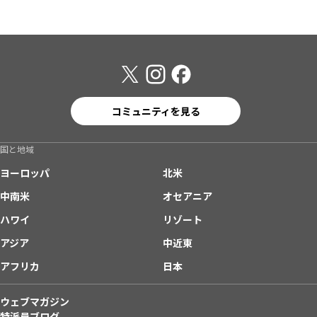
コミュニティを見る
国と地域
ヨーロッパ
北米
中南米
オセアニア
ハワイ
リゾート
アジア
中近東
アフリカ
日本
ウェブマガジン
特派員ブログ