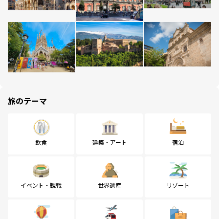
旅のテーマ
飲食
建築・アート
宿泊
イベント・観戦
世界遺産
リゾート