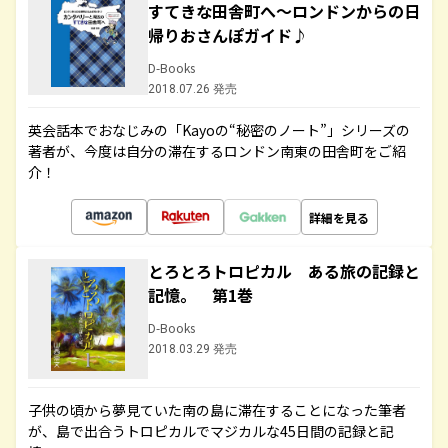
すてきな田舎町へ～ロンドンからの日
帰りおさんぽガイド♪
D-Books
2018.07.26 発売
英会話本でおなじみの「Kayoの“秘密のノート”」シリーズの
著者が、今度は自分の滞在するロンドン南東の田舎町をご紹
介！
詳細を見る
とろとろトロピカル ある旅の記録と
記憶。 第1巻
D-Books
2018.03.29 発売
子供の頃から夢見ていた南の島に滞在することになった筆者
が、島で出合うトロピカルでマジカルな45日間の記録と記