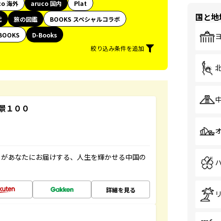
co 海外
aruco 国内
Plat
国と地
代
旅の図鑑
BOOKS スペシャルコラボ
BOOKS
D-Books
絞り込み条件を追加
景１００
」があなたにお届けする、人生を輝かせる中国の
詳細を見る