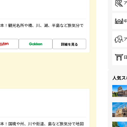
図本！観光名所や橋、川、湖、半島など旅気分で
詳細を見る
人気ス
図本！国境や州、川や街道、島など旅気分で地図