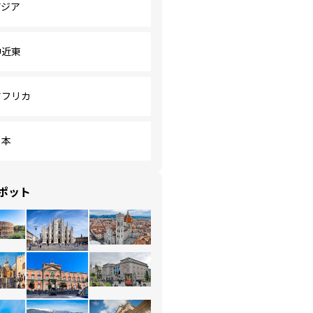
アジア
中近東
アフリカ
日本
ポット