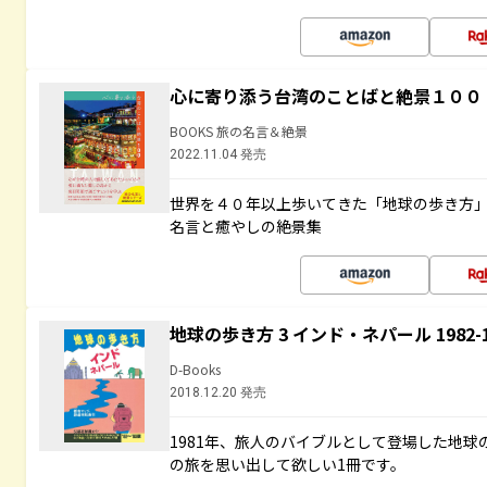
心に寄り添う台湾のことばと絶景１００
BOOKS 旅の名言＆絶景
2022.11.04 発売
世界を４０年以上歩いてきた「地球の歩き方
名言と癒やしの絶景集
地球の歩き方 3 インド・ネパール 1982
D-Books
2018.12.20 発売
1981年、旅人のバイブルとして登場した地
の旅を思い出して欲しい1冊です。