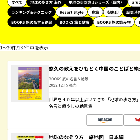
すべて
地球の歩き方 海外
地球の歩き方 Jシリーズ（国内）
aru
ランキング&テクニック
Resort Style
島旅
御朱印
歴史時
BOOKS 旅の名言＆絶景
BOOKS 旅と健康
BOOKS 旅の読み物
1〜20件/137件中 を表示
悠久の教えをひもとく中国のことばと絶
BOOKS 旅の名言＆絶景
2022.12.15 発売
世界を４０年以上歩いてきた「地球の歩き方
名言と癒やしの絶景集
地球のなぞり方 旅地図 日本編