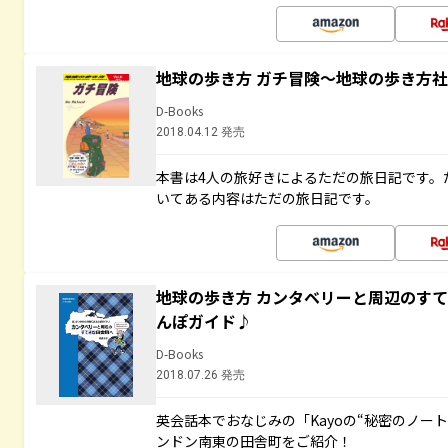
地球の歩き方 ガチ冒険～地球の歩き方
D-Books
2018.04.12 発売
本書は4人の旅好きによるただの旅日記です。
いてある内容はただの旅日記です。
地球の歩き方 カンタベリーと周辺のす
んぽガイド♪
D-Books
2018.07.26 発売
英会話本でおなじみの「Kayoの“秘密のノー
ンドン南東の田舎町をご紹介！