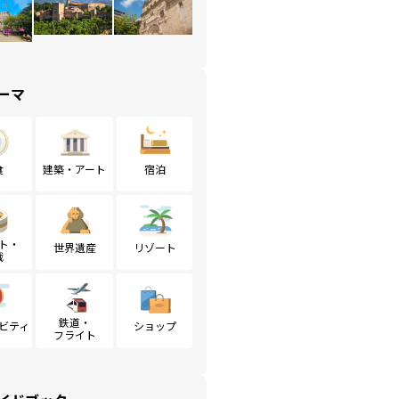
ーマ
食
建築・アート
宿泊
ト・
世界遺産
リゾート
戦
鉄道・
ビティ
ショップ
フライト