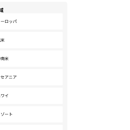
域
ヨーロッパ
北米
中南米
オセアニア
ハワイ
リゾート