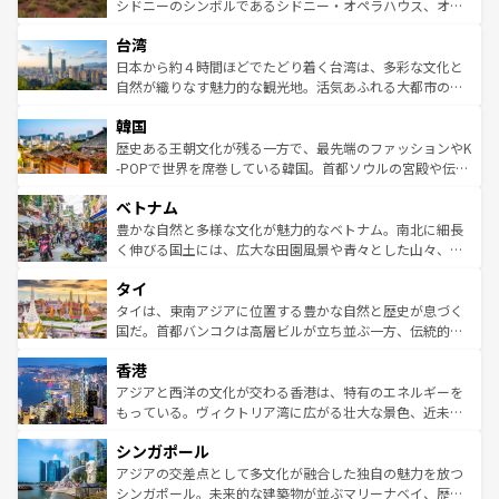
しみながら、その多様性と豊かな歴史を感じることができ
おすすめ。エメラルドグリーンに輝く海をはじめ、豊かな
シドニーのシンボルであるシドニー・オペラハウス、オー
るだろう。車でのロードトリップや列車の旅も、アメリカ
文化や歴史が息づいている。「アロハスピリット」と呼ば
ストラリア東海岸北部に広がる大サンゴ礁地帯グレートバ
ならではの贅沢な旅のスタイルだ。 なお、新着のアメリカ
台湾
れるおもてなしの心で訪れる人々を迎えてくれるハワイの
リアリーフや大陸中央部にそびえるウルル（エアーズロッ
情報は
コンテンツ一覧
を参照してほしい。
人々、おいしいローカルフードやハワイアンミュージッ
ク）、タスマニアの美しい原生林やケアンズの熱帯雨林な
日本から約４時間ほどでたどり着く台湾は、多彩な文化と
ク、伝統的なフラダンスなど、すべてがハワイの魅力を彩
ど、見どころがたくさん。また、カフェやワイン、オージ
自然が織りなす魅力的な観光地。活気あふれる大都市の台
っている。訪れるたびに新しい発見と感動が待っているハ
ービーフなどの食文化も豊かで、美味しいものであふれて
北やノスタルジックな町並みが人気な九份（ジォウフェ
ワイを、存分に味わってほしい。 なお、新着のハワイ情報
韓国
いる。アクティビティも充実しており、サーフィンやダイ
ン）、静ひつな山岳地帯である台湾東部など、都市の喧騒
は
コンテンツ一覧
を参照してほしい。
ビング、ハイキングなど、アウトドア好きにはたまらな
と山間の静けさが共存しており、訪れる人に新しい発見と
歴史ある王朝文化が残る一方で、最先端のファッションやK
い。オーストラリアの多彩な魅力を存分に味わいつくそ
驚きをもたらしてくれる。また、奥深い台湾の食文化も魅
-POPで世界を席巻している韓国。首都ソウルの宮殿や伝統
う。 なお、新着のオーストラリア情報は
コンテンツ一覧
を
力で、夜市などの屋台グルメから高級料理、ヘルシーで美
家屋が並ぶエリアでは韓国の歴史と文化に浸ることがで
参照してほしい。
ベトナム
容にもいいと評判のスイーツなど、バラエティ豊かな料理
き、地方に足を延ばせば四季折々の自然美を楽しむことが
が味わえる。 なお、新着の台湾情報は
コンテンツ一覧
を参
できる。そして、キムチや焼肉、絶品のストリートフード
豊かな自然と多様な文化が魅力的なベトナム。南北に細長
照してほしい。
まで、さまざまな韓国料理が待っている。夜には、韓国な
く伸びる国土には、広大な田園風景や青々とした山々、世
らではのナイトライフも堪能できる。あたたかいホスピタ
界遺産に登録された壮大な自然景観が点在し、都市部では
タイ
リティに包まれながら、韓国の多彩な魅力を心ゆくまで味
急速な発展と共に伝統が息づく。ハノイの古い町並みやホ
わってみてほしい。 なお、新着の韓国情報は
コンテンツ一
ーチミン市のフランス統治時代の建物も、独特の雰囲気を
タイは、東南アジアに位置する豊かな自然と歴史が息づく
覧
を参照してほしい。
醸し出している。また、バラエティの豊かさとおいしさで
国だ。首都バンコクは高層ビルが立ち並ぶ一方、伝統的な
世界中の食通を魅了してやまないベトナム料理も魅力のひ
寺院や市場がいたるところに点在し、古きよき文化と現代
香港
とつ。フォーやバインミー、ベトナムコーヒーなどは、ぜ
の活気が交差している。北部ではチェンマイなどの山岳地
ひ現地で味わいたい。どの地域を訪れてもあたたかい人々
帯で自然と触れ合い、南部ではプーケットやクラビの美し
アジアと西洋の文化が交わる香港は、特有のエネルギーを
が旅行者を迎えてくれるので、きっと忘れられない旅にな
いビーチでリゾート気分を楽しむことができる。タイ料理
もっている。ヴィクトリア湾に広がる壮大な景色、近未来
るはずだ。 なお、新着のベトナム情報は
コンテンツ一覧
を
は世界的に有名で、屋台から高級レストランまで味覚を刺
的なアートスポット、そして歴史と現代が融合した町並
参照してほしい。
シンガポール
激する。気候は一年中温暖で、どの季節にも異なる楽しみ
み、どこを訪れても感動するはず。観光スポットが密集し
が待っている。親しみやすいタイの人々、仏教を中心とし
ており、効率よく見どころを回れるのも魅力。息をのむよ
アジアの交差点として多文化が融合した独自の魅力を放つ
た文化、そして多様な観光資源が、訪れる旅人を魅了し続
うな絶景から文化的な体験まで、香港を存分に楽しみ尽く
シンガポール。未来的な建築物が並ぶマリーナベイ、歴史