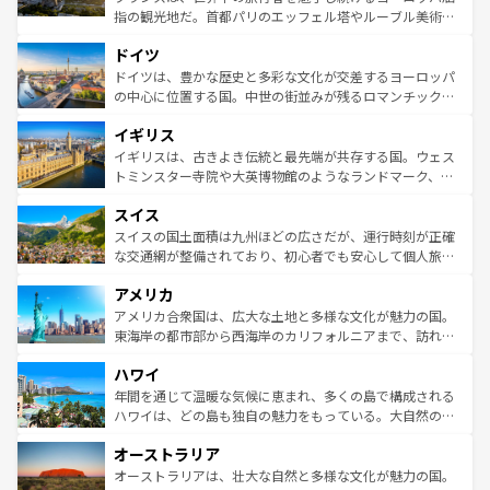
アートに溢れた街角から、地方では古代ローマ遺跡や中世
指の観光地だ。首都パリのエッフェル塔やルーブル美術館
の城塞都市、穏やかなビーチリゾートまで多彩な表情を見
といった象徴的なスポットから、田舎町の古風な美しさま
せる。地方によって風土や気候が異なるスペインはその個
ドイツ
で、幅広い魅力が詰まっている。華麗な宮殿、歴史的な大
性で訪れる人を魅了する。 なお、新着のスペイン情報は
コ
聖堂、美しいビーチ、そして豊かな自然が、訪れる者を心
ドイツは、豊かな歴史と多彩な文化が交差するヨーロッパ
ンテンツ一覧
を参照してほしい。
から魅了する。また、フランスは美食の国としても知ら
の中心に位置する国。中世の街並みが残るロマンチック街
れ、フランス料理はユネスコ無形文化遺産にも登録されて
道から、未来を先取りするようなモダンな都市まで多様な
イギリス
いる。シャンパンの発祥地であるランス、プロヴァンスの
顔を持つこの国は、どこを歩いても飽きることがない。ベ
香り高いラベンダー畑など、多彩な楽しみ方が可能だ。さ
ルリンの文化的活気、バイエルン州のアルプスの絶景、そ
イギリスは、古きよき伝統と最先端が共存する国。ウェス
らに、パリ以外の地域にも魅力が溢れており、どの街角に
してライン川沿いのワイン畑といった風景は必見。ビール
トミンスター寺院や大英博物館のようなランドマーク、歴
も豊かな歴史と文化が息づいている。パリ以外の個性あふ
とソーセージを味わいながら地元の人と過ごす楽しい時間
史ある大学都市、美しい丘陵地帯や牧歌的な風景など、エ
れる地方に足を運ぶとそれぞれで全く異なる文化を体験で
スイス
は、お酒好きな人にはぜひ体験してほしい。 なお、新着の
リアごとに異なる魅力がある。また、優雅なアフタヌーン
きるだろう。 なお、新着のフランス情報は
コンテンツ一覧
ドイツ情報は
コンテンツ一覧
を参照してほしい。
ティー、ビール好きにはたまらない英国パブ、サッカー観
スイスの国土面積は九州ほどの広さだが、運行時刻が正確
を参照してほしい。
戦など、本場だからこそできる体験も豊富。イギリスを旅
な交通網が整備されており、初心者でも安心して個人旅行
して楽しみつくそう。 なお、新着のイギリス情報は
コンテ
を楽しめる。日本同様に時刻表どおりの旅が可能だ。中世
アメリカ
ンツ一覧
を参照してほしい。
の建物がそのまま残る町や、スイスならではのユニークな
博物館もあり、アルプス観光だけでなく町歩きも満喫する
アメリカ合衆国は、広大な土地と多様な文化が魅力の国。
ことができる。国民の所得が高いため物価も高いが、旅行
東海岸の都市部から西海岸のカリフォルニアまで、訪れる
者向けの交通パス提供のサービスもあり、うまく活用すれ
場所ごとに異なる風景と体験が待っている。ニューヨーク
ハワイ
ば市内交通費無料で観光を楽しむこともできる。 なお、新
のような巨大都市は、観光、ショッピング、エンターテイ
着のスイス情報は
コンテンツ一覧
を参照してほしい。
ンメントが詰まった刺激的なスポットだ。一方、アメリカ
年間を通じて温暖な気候に恵まれ、多くの島で構成される
西部には大自然が広がり、グランドキャニオンやイエロー
ハワイは、どの島も独自の魅力をもっている。大自然の神
ストーン国立公園といった絶景が堪能できる。さらに、南
秘を感じたいなら、火山が生み出した壮大な景観を誇るハ
オーストラリア
部のニューオーリンズでは、音楽と美食が融合した独特の
ワイ島は見逃せない。また、定番の観光地といえばオアフ
文化が魅力。旅行者はアメリカの各地域で異なる魅力を楽
島だが、静かな自然を求めるならマウイ島やカウアイ島が
オーストラリアは、壮大な自然と多様な文化が魅力の国。