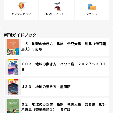
アクティビティ
鉄道・フライト
ショップ
新刊ガイドブック
１５ 地球の歩き方 島旅 伊豆大島 利島（伊豆諸
島①）３訂版
Ｃ０２ 地球の歩き方 ハワイ島 ２０２７～２０２
８
Ｊ３３ 地球の歩き方 墨田区
０２ 地球の歩き方 島旅 奄美大島 喜界島 加計
呂麻島（奄美群島１） ５訂版