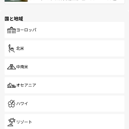
ける。 なお、新着のタイ情報は
コンテンツ一覧
を参照して
そう。 なお、新着の香港情報は
コンテンツ一覧
を参照して
と伝統を感じられるエスニックタウン、多数の緑豊かな公
ほしい。
ほしい。
園や自然保護区など、自然が調和した近代的な景観と文化
の多様性あふれるカラフルな町は、どこを歩いても新しい
国と地域
発見がある。さらに、治安のよさや充実した公共交通機関
も、旅行者にとっては魅力的なポイント。グルメも豊富
で、ホーカーズは地元の風情を楽しめる外せないスポット
ヨーロッパ
だ。訪れる人を飽きさせないシンガポールで、多様な魅力
を体感しよう。 なお、新着のシンガポール情報は
コンテン
ツ一覧
を参照してほしい。
北米
中南米
オセアニア
ハワイ
リゾート