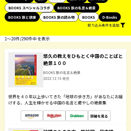
BOOKS スペシャルコラボ
BOOKS 旅の名言＆絶景
BOOKS 旅と健康
BOOKS 旅の読み物
BOOKS
D-Books
絞り込み条件を追加
1〜20件/290件中 を表示
悠久の教えをひもとく中国のことばと
絶景１００
BOOKS 旅の名言＆絶景
2022.12.15 発売
世界を４０年以上歩いてきた「地球の歩き方」があなたにお届
けする、人生を輝かせる中国の名言と癒やしの絶景集
詳細を見る