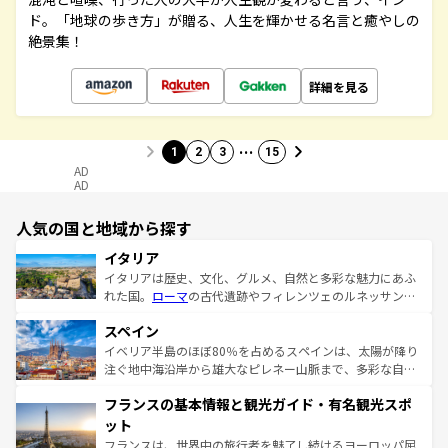
ド。「地球の歩き方」が贈る、人生を輝かせる名言と癒やしの
絶景集！
詳細を見る
…
1
2
3
15
AD
AD
人気の国と地域から探す
イタリア
イタリアは歴史、文化、グルメ、自然と多彩な魅力にあふ
れた国。
ローマ
の古代遺跡やフィレンツェのルネッサンス
美術、ヴェネツィアの運河など、歴史あるスポットはもち
スペイン
ろん、トスカーナの美しい田園風景やアマルフィ海岸の絶
景など、自然景観も見逃せない。観光の合間には、本場の
イベリア半島のほぼ80％を占めるスペインは、太陽が降り
ピザやパスタなど、絶品のイタリア料理を堪能することも
注ぐ地中海沿岸から雄大なピレネー山脈まで、多彩な自然
できる。朝目覚めてから夜眠るまで、すべての瞬間を楽し
と文化が詰まったヨーロッパ屈指の旅行先だ。多様な地域
フランスの基本情報と観光ガイド・有名観光スポ
ませてくれるイタリアで、忘れられない旅をしてみよう！
文化が根付くこの国では、情熱的なフラメンコ、熱気あふ
なお、新着のイタリア情報は
コンテンツ一覧
を参照してほ
れる闘牛、そして美味しいタパスが生活の一部となってい
ット
しい。
る。首都マドリードの洗練された雰囲気や、バルセロナの
フランスは、世界中の旅行者を魅了し続けるヨーロッパ屈