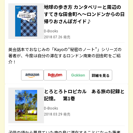
地球の歩き方 カンタベリーと周辺の
すてきな田舎町へ～ロンドンからの日
帰りおさんぽガイド♪
D-Books
2018.07.26 発売
英会話本でおなじみの「Kayoの“秘密のノート”」シリーズの
著者が、今度は自分の滞在するロンドン南東の田舎町をご紹
介！
詳細を見る
とろとろトロピカル ある旅の記録と
記憶。 第1巻
D-Books
2018.03.29 発売
子供の頃から夢見ていた南の島に滞在することになった筆者