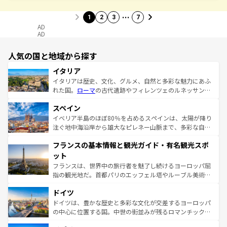
…
1
2
3
7
AD
AD
人気の国と地域から探す
イタリア
イタリアは歴史、文化、グルメ、自然と多彩な魅力にあふ
れた国。
ローマ
の古代遺跡やフィレンツェのルネッサンス
美術、ヴェネツィアの運河など、歴史あるスポットはもち
スペイン
ろん、トスカーナの美しい田園風景やアマルフィ海岸の絶
景など、自然景観も見逃せない。観光の合間には、本場の
イベリア半島のほぼ80％を占めるスペインは、太陽が降り
ピザやパスタなど、絶品のイタリア料理を堪能することも
注ぐ地中海沿岸から雄大なピレネー山脈まで、多彩な自然
できる。朝目覚めてから夜眠るまで、すべての瞬間を楽し
と文化が詰まったヨーロッパ屈指の旅行先だ。多様な地域
フランスの基本情報と観光ガイド・有名観光スポ
ませてくれるイタリアで、忘れられない旅をしてみよう！
文化が根付くこの国では、情熱的なフラメンコ、熱気あふ
なお、新着のイタリア情報は
コンテンツ一覧
を参照してほ
れる闘牛、そして美味しいタパスが生活の一部となってい
ット
しい。
る。首都マドリードの洗練された雰囲気や、バルセロナの
フランスは、世界中の旅行者を魅了し続けるヨーロッパ屈
アートに溢れた街角から、地方では古代ローマ遺跡や中世
指の観光地だ。首都パリのエッフェル塔やルーブル美術館
の城塞都市、穏やかなビーチリゾートまで多彩な表情を見
といった象徴的なスポットから、田舎町の古風な美しさま
せる。地方によって風土や気候が異なるスペインはその個
ドイツ
で、幅広い魅力が詰まっている。華麗な宮殿、歴史的な大
性で訪れる人を魅了する。 なお、新着のスペイン情報は
コ
聖堂、美しいビーチ、そして豊かな自然が、訪れる者を心
ドイツは、豊かな歴史と多彩な文化が交差するヨーロッパ
ンテンツ一覧
を参照してほしい。
から魅了する。また、フランスは美食の国としても知ら
の中心に位置する国。中世の街並みが残るロマンチック街
れ、フランス料理はユネスコ無形文化遺産にも登録されて
道から、未来を先取りするようなモダンな都市まで多様な