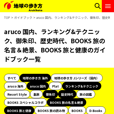
TOP
ガイドブック
aruco 国内、ランキング&テクニック、御朱印、歴史時代
aruco 国内、ランキング&テクニッ
ク、御朱印、歴史時代、BOOKS 旅の
名言＆絶景、BOOKS 旅と健康のガイ
ドブック一覧
すべて
地球の歩き方 海外
地球の歩き方 Jシリーズ（国内）
aruco 海外
aruco 国内
Plat
ランキング&テクニック
Resort Style
島旅
御朱印
歴史時代
旅の図鑑
BOOKS スペシャルコラボ
BOOKS 旅の名言＆絶景
BOOKS 旅と健康
BOOKS 旅の読み物
BOOKS
D-Books