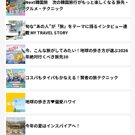
Next韓国旅 次の韓国旅行がもっと楽しくなる 旅先・
グルメ・テクニック
旬な“あの人”が「旅」をテーマに語るインタビュー連
載 MY TRAVEL STORY
今、こんな旅がしてみたい！地球の歩き方が選ぶ2026
年絶対行くべき旅先30
コスパもタイパもかなえる！賢者の旅テクニック
地球の歩き方♥偏愛ハワイ
今年の夏はインスパイアへ！