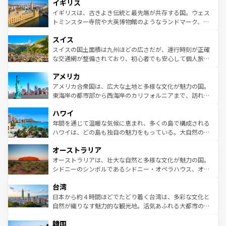
イギリス
いる。シャンパンの発祥地であるランス、プロヴァンスの
顔を持つこの国は、どこを歩いても飽きることがない。ベ
香り高いラベンダー畑など、多彩な楽しみ方が可能だ。さ
ルリンの文化的活気、バイエルン州のアルプスの絶景、そ
イギリスは、古きよき伝統と最先端が共存する国。ウェス
らに、パリ以外の地域にも魅力が溢れており、どの街角に
してライン川沿いのワイン畑といった風景は必見。ビール
トミンスター寺院や大英博物館のようなランドマーク、歴
も豊かな歴史と文化が息づいている。パリ以外の個性あふ
とソーセージを味わいながら地元の人と過ごす楽しい時間
史ある大学都市、美しい丘陵地帯や牧歌的な風景など、エ
れる地方に足を運ぶとそれぞれで全く異なる文化を体験で
スイス
は、お酒好きな人にはぜひ体験してほしい。 なお、新着の
リアごとに異なる魅力がある。また、優雅なアフタヌーン
きるだろう。 なお、新着のフランス情報は
コンテンツ一覧
ドイツ情報は
コンテンツ一覧
を参照してほしい。
ティー、ビール好きにはたまらない英国パブ、サッカー観
スイスの国土面積は九州ほどの広さだが、運行時刻が正確
を参照してほしい。
戦など、本場だからこそできる体験も豊富。イギリスを旅
な交通網が整備されており、初心者でも安心して個人旅行
して楽しみつくそう。 なお、新着のイギリス情報は
コンテ
を楽しめる。日本同様に時刻表どおりの旅が可能だ。中世
アメリカ
ンツ一覧
を参照してほしい。
の建物がそのまま残る町や、スイスならではのユニークな
博物館もあり、アルプス観光だけでなく町歩きも満喫する
アメリカ合衆国は、広大な土地と多様な文化が魅力の国。
ことができる。国民の所得が高いため物価も高いが、旅行
東海岸の都市部から西海岸のカリフォルニアまで、訪れる
者向けの交通パス提供のサービスもあり、うまく活用すれ
場所ごとに異なる風景と体験が待っている。ニューヨーク
ハワイ
ば市内交通費無料で観光を楽しむこともできる。 なお、新
のような巨大都市は、観光、ショッピング、エンターテイ
着のスイス情報は
コンテンツ一覧
を参照してほしい。
ンメントが詰まった刺激的なスポットだ。一方、アメリカ
年間を通じて温暖な気候に恵まれ、多くの島で構成される
西部には大自然が広がり、グランドキャニオンやイエロー
ハワイは、どの島も独自の魅力をもっている。大自然の神
ストーン国立公園といった絶景が堪能できる。さらに、南
秘を感じたいなら、火山が生み出した壮大な景観を誇るハ
オーストラリア
部のニューオーリンズでは、音楽と美食が融合した独特の
ワイ島は見逃せない。また、定番の観光地といえばオアフ
文化が魅力。旅行者はアメリカの各地域で異なる魅力を楽
島だが、静かな自然を求めるならマウイ島やカウアイ島が
オーストラリアは、壮大な自然と多様な文化が魅力の国。
しみながら、その多様性と豊かな歴史を感じることができ
おすすめ。エメラルドグリーンに輝く海をはじめ、豊かな
シドニーのシンボルであるシドニー・オペラハウス、オー
るだろう。車でのロードトリップや列車の旅も、アメリカ
文化や歴史が息づいている。「アロハスピリット」と呼ば
ストラリア東海岸北部に広がる大サンゴ礁地帯グレートバ
ならではの贅沢な旅のスタイルだ。 なお、新着のアメリカ
台湾
れるおもてなしの心で訪れる人々を迎えてくれるハワイの
リアリーフや大陸中央部にそびえるウルル（エアーズロッ
情報は
コンテンツ一覧
を参照してほしい。
人々、おいしいローカルフードやハワイアンミュージッ
ク）、タスマニアの美しい原生林やケアンズの熱帯雨林な
日本から約４時間ほどでたどり着く台湾は、多彩な文化と
ク、伝統的なフラダンスなど、すべてがハワイの魅力を彩
ど、見どころがたくさん。また、カフェやワイン、オージ
自然が織りなす魅力的な観光地。活気あふれる大都市の台
っている。訪れるたびに新しい発見と感動が待っているハ
ービーフなどの食文化も豊かで、美味しいものであふれて
北やノスタルジックな町並みが人気な九份（ジォウフェ
ワイを、存分に味わってほしい。 なお、新着のハワイ情報
韓国
いる。アクティビティも充実しており、サーフィンやダイ
ン）、静ひつな山岳地帯である台湾東部など、都市の喧騒