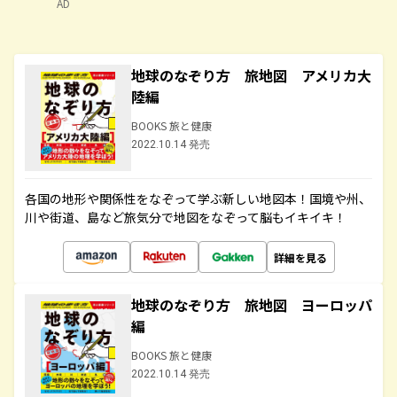
AD
地球のなぞり方 旅地図 アメリカ大
陸編
BOOKS 旅と健康
2022.10.14 発売
各国の地形や関係性をなぞって学ぶ新しい地図本！国境や州、
川や街道、島など旅気分で地図をなぞって脳もイキイキ！
詳細を見る
地球のなぞり方 旅地図 ヨーロッパ
編
BOOKS 旅と健康
2022.10.14 発売