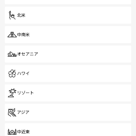
だ。訪れる人を飽きさせないシンガポールで、多様な魅力
を体感しよう。 なお、新着のシンガポール情報は
コンテン
ツ一覧
を参照してほしい。
北米
中南米
オセアニア
ハワイ
リゾート
アジア
中近東