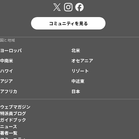
コミュニティを見る
国と地域
ヨーロッパ
北米
中南米
オセアニア
ハワイ
リゾート
アジア
中近東
アフリカ
日本
ウェブマガジン
特派員ブログ
ガイドブック
ニュース
著者一覧