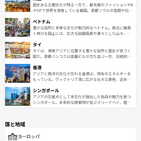
は
コンテンツ一覧
を参照してほしい。
ビング、ハイキングなど、アウトドア好きにはたまらな
と山間の静けさが共存しており、訪れる人に新しい発見と
歴史ある王朝文化が残る一方で、最先端のファッションやK
い。オーストラリアの多彩な魅力を存分に味わいつくそ
驚きをもたらしてくれる。また、奥深い台湾の食文化も魅
-POPで世界を席巻している韓国。首都ソウルの宮殿や伝統
う。 なお、新着のオーストラリア情報は
コンテンツ一覧
を
力で、夜市などの屋台グルメから高級料理、ヘルシーで美
家屋が並ぶエリアでは韓国の歴史と文化に浸ることがで
参照してほしい。
ベトナム
容にもいいと評判のスイーツなど、バラエティ豊かな料理
き、地方に足を延ばせば四季折々の自然美を楽しむことが
が味わえる。 なお、新着の台湾情報は
コンテンツ一覧
を参
できる。そして、キムチや焼肉、絶品のストリートフード
豊かな自然と多様な文化が魅力的なベトナム。南北に細長
照してほしい。
まで、さまざまな韓国料理が待っている。夜には、韓国な
く伸びる国土には、広大な田園風景や青々とした山々、世
らではのナイトライフも堪能できる。あたたかいホスピタ
界遺産に登録された壮大な自然景観が点在し、都市部では
タイ
リティに包まれながら、韓国の多彩な魅力を心ゆくまで味
急速な発展と共に伝統が息づく。ハノイの古い町並みやホ
わってみてほしい。 なお、新着の韓国情報は
コンテンツ一
ーチミン市のフランス統治時代の建物も、独特の雰囲気を
タイは、東南アジアに位置する豊かな自然と歴史が息づく
覧
を参照してほしい。
醸し出している。また、バラエティの豊かさとおいしさで
国だ。首都バンコクは高層ビルが立ち並ぶ一方、伝統的な
世界中の食通を魅了してやまないベトナム料理も魅力のひ
寺院や市場がいたるところに点在し、古きよき文化と現代
香港
とつ。フォーやバインミー、ベトナムコーヒーなどは、ぜ
の活気が交差している。北部ではチェンマイなどの山岳地
ひ現地で味わいたい。どの地域を訪れてもあたたかい人々
帯で自然と触れ合い、南部ではプーケットやクラビの美し
アジアと西洋の文化が交わる香港は、特有のエネルギーを
が旅行者を迎えてくれるので、きっと忘れられない旅にな
いビーチでリゾート気分を楽しむことができる。タイ料理
もっている。ヴィクトリア湾に広がる壮大な景色、近未来
るはずだ。 なお、新着のベトナム情報は
コンテンツ一覧
を
は世界的に有名で、屋台から高級レストランまで味覚を刺
的なアートスポット、そして歴史と現代が融合した町並
参照してほしい。
シンガポール
激する。気候は一年中温暖で、どの季節にも異なる楽しみ
み、どこを訪れても感動するはず。観光スポットが密集し
が待っている。親しみやすいタイの人々、仏教を中心とし
ており、効率よく見どころを回れるのも魅力。息をのむよ
アジアの交差点として多文化が融合した独自の魅力を放つ
た文化、そして多様な観光資源が、訪れる旅人を魅了し続
うな絶景から文化的な体験まで、香港を存分に楽しみ尽く
シンガポール。未来的な建築物が並ぶマリーナベイ、歴史
ける。 なお、新着のタイ情報は
コンテンツ一覧
を参照して
そう。 なお、新着の香港情報は
コンテンツ一覧
を参照して
と伝統を感じられるエスニックタウン、多数の緑豊かな公
ほしい。
ほしい。
園や自然保護区など、自然が調和した近代的な景観と文化
の多様性あふれるカラフルな町は、どこを歩いても新しい
国と地域
発見がある。さらに、治安のよさや充実した公共交通機関
も、旅行者にとっては魅力的なポイント。グルメも豊富
で、ホーカーズは地元の風情を楽しめる外せないスポット
ヨーロッパ