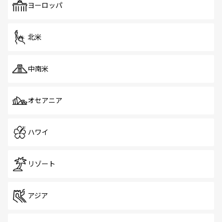
で、ホーカーズは地元の風情を楽しめる外せないスポット
ヨーロッパ
だ。訪れる人を飽きさせないシンガポールで、多様な魅力
を体感しよう。 なお、新着のシンガポール情報は
コンテン
ツ一覧
を参照してほしい。
北米
中南米
オセアニア
ハワイ
リゾート
アジア