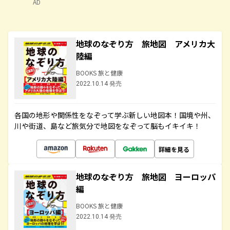
AD
地球のなぞり方 旅地図 アメリカ大
陸編
BOOKS 旅と健康
2022.10.14 発売
各国の地形や関係性をなぞって学ぶ新しい地図本！国境や州、
川や街道、島など旅気分で地図をなぞって脳もイキイキ！
詳細を見る
地球のなぞり方 旅地図 ヨーロッパ
編
BOOKS 旅と健康
2022.10.14 発売