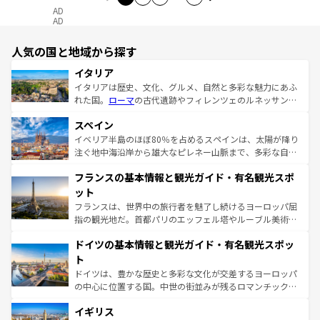
AD
AD
人気の国と地域から探す
イタリア
イタリアは歴史、文化、グルメ、自然と多彩な魅力にあふ
れた国。
ローマ
の古代遺跡やフィレンツェのルネッサンス
美術、ヴェネツィアの運河など、歴史あるスポットはもち
スペイン
ろん、トスカーナの美しい田園風景やアマルフィ海岸の絶
景など、自然景観も見逃せない。観光の合間には、本場の
イベリア半島のほぼ80％を占めるスペインは、太陽が降り
ピザやパスタなど、絶品のイタリア料理を堪能することも
注ぐ地中海沿岸から雄大なピレネー山脈まで、多彩な自然
できる。朝目覚めてから夜眠るまで、すべての瞬間を楽し
と文化が詰まったヨーロッパ屈指の旅行先だ。多様な地域
フランスの基本情報と観光ガイド・有名観光スポ
ませてくれるイタリアで、忘れられない旅をしてみよう！
文化が根付くこの国では、情熱的なフラメンコ、熱気あふ
なお、新着のイタリア情報は
コンテンツ一覧
を参照してほ
れる闘牛、そして美味しいタパスが生活の一部となってい
ット
しい。
る。首都マドリードの洗練された雰囲気や、バルセロナの
フランスは、世界中の旅行者を魅了し続けるヨーロッパ屈
アートに溢れた街角から、地方では古代ローマ遺跡や中世
指の観光地だ。首都パリのエッフェル塔やルーブル美術館
の城塞都市、穏やかなビーチリゾートまで多彩な表情を見
といった象徴的なスポットから、田舎町の古風な美しさま
せる。地方によって風土や気候が異なるスペインはその個
ドイツの基本情報と観光ガイド・有名観光スポッ
で、幅広い魅力が詰まっている。華麗な宮殿、歴史的な大
性で訪れる人を魅了する。 なお、新着のスペイン情報は
コ
聖堂、美しいビーチ、そして豊かな自然が、訪れる者を心
ト
ンテンツ一覧
を参照してほしい。
から魅了する。また、フランスは美食の国としても知ら
ドイツは、豊かな歴史と多彩な文化が交差するヨーロッパ
れ、フランス料理はユネスコ無形文化遺産にも登録されて
の中心に位置する国。中世の街並みが残るロマンチック街
いる。シャンパンの発祥地であるランス、プロヴァンスの
道から、未来を先取りするようなモダンな都市まで多様な
香り高いラベンダー畑など、多彩な楽しみ方が可能だ。さ
イギリス
顔を持つこの国は、どこを歩いても飽きることがない。ベ