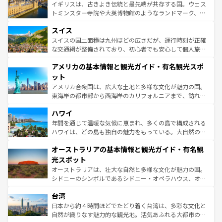
らに、パリ以外の地域にも魅力が溢れており、どの街角に
ルリンの文化的活気、バイエルン州のアルプスの絶景、そ
イギリスは、古きよき伝統と最先端が共存する国。ウェス
も豊かな歴史と文化が息づいている。パリ以外の個性あふ
してライン川沿いのワイン畑といった風景は必見。ビール
トミンスター寺院や大英博物館のようなランドマーク、歴
れる地方に足を運ぶとそれぞれで全く異なる文化を体験で
とソーセージを味わいながら地元の人と過ごす楽しい時間
史ある大学都市、美しい丘陵地帯や牧歌的な風景など、エ
きるだろう。 なお、新着のフランス情報は
コンテンツ一覧
スイス
は、お酒好きな人にはぜひ体験してほしい。 なお、新着の
リアごとに異なる魅力がある。また、優雅なアフタヌーン
を参照してほしい。
ドイツ情報は
コンテンツ一覧
を参照してほしい。
ティー、ビール好きにはたまらない英国パブ、サッカー観
スイスの国土面積は九州ほどの広さだが、運行時刻が正確
戦など、本場だからこそできる体験も豊富。イギリスを旅
な交通網が整備されており、初心者でも安心して個人旅行
して楽しみつくそう。 なお、新着のイギリス情報は
コンテ
を楽しめる。日本同様に時刻表どおりの旅が可能だ。中世
アメリカの基本情報と観光ガイド・有名観光スポ
ンツ一覧
を参照してほしい。
の建物がそのまま残る町や、スイスならではのユニークな
博物館もあり、アルプス観光だけでなく町歩きも満喫する
ット
ことができる。国民の所得が高いため物価も高いが、旅行
アメリカ合衆国は、広大な土地と多様な文化が魅力の国。
者向けの交通パス提供のサービスもあり、うまく活用すれ
東海岸の都市部から西海岸のカリフォルニアまで、訪れる
ば市内交通費無料で観光を楽しむこともできる。 なお、新
場所ごとに異なる風景と体験が待っている。ニューヨーク
着のスイス情報は
コンテンツ一覧
を参照してほしい。
ハワイ
のような巨大都市は、観光、ショッピング、エンターテイ
ンメントが詰まった刺激的なスポットだ。一方、アメリカ
年間を通じて温暖な気候に恵まれ、多くの島で構成される
西部には大自然が広がり、グランドキャニオンやイエロー
ハワイは、どの島も独自の魅力をもっている。大自然の神
ストーン国立公園といった絶景が堪能できる。さらに、南
秘を感じたいなら、火山が生み出した壮大な景観を誇るハ
オーストラリアの基本情報と観光ガイド・有名観
部のニューオーリンズでは、音楽と美食が融合した独特の
ワイ島は見逃せない。また、定番の観光地といえばオアフ
文化が魅力。旅行者はアメリカの各地域で異なる魅力を楽
島だが、静かな自然を求めるならマウイ島やカウアイ島が
光スポット
しみながら、その多様性と豊かな歴史を感じることができ
おすすめ。エメラルドグリーンに輝く海をはじめ、豊かな
オーストラリアは、壮大な自然と多様な文化が魅力の国。
るだろう。車でのロードトリップや列車の旅も、アメリカ
文化や歴史が息づいている。「アロハスピリット」と呼ば
シドニーのシンボルであるシドニー・オペラハウス、オー
ならではの贅沢な旅のスタイルだ。 なお、新着のアメリカ
れるおもてなしの心で訪れる人々を迎えてくれるハワイの
ストラリア東海岸北部に広がる大サンゴ礁地帯グレートバ
情報は
コンテンツ一覧
を参照してほしい。
人々、おいしいローカルフードやハワイアンミュージッ
台湾
リアリーフや大陸中央部にそびえるウルル（エアーズロッ
ク、伝統的なフラダンスなど、すべてがハワイの魅力を彩
ク）、タスマニアの美しい原生林やケアンズの熱帯雨林な
日本から約４時間ほどでたどり着く台湾は、多彩な文化と
っている。訪れるたびに新しい発見と感動が待っているハ
ど、見どころがたくさん。また、カフェやワイン、オージ
自然が織りなす魅力的な観光地。活気あふれる大都市の台
ワイを、存分に味わってほしい。 なお、新着のハワイ情報