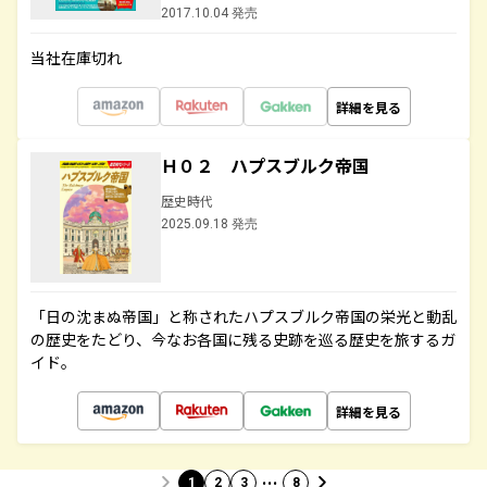
2017.10.04 発売
当社在庫切れ
詳細を見る
Ｈ０２ ハプスブルク帝国
歴史時代
2025.09.18 発売
「日の沈まぬ帝国」と称されたハプスブルク帝国の栄光と動乱
の歴史をたどり、今なお各国に残る史跡を巡る歴史を旅するガ
イド。
詳細を見る
…
1
2
3
8