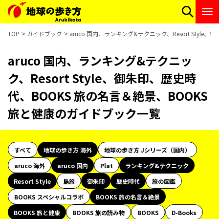
TOP
ガイドブック
aruco 国内、ランキング&テクニック、Resort Sty
aruco 国内、ランキング&テクニッ
ク、Resort Style、御朱印、歴史時
代、BOOKS 旅の名言＆絶景、BOOKS
旅と健康のガイドブック一覧
すべて
地球の歩き方 海外
地球の歩き方 Jシリーズ（国内）
aruco 海外
aruco 国内
Plat
ランキング&テクニック
Resort Style
島旅
御朱印
歴史時代
旅の図鑑
BOOKS スペシャルコラボ
BOOKS 旅の名言＆絶景
BOOKS 旅と健康
BOOKS 旅の読み物
BOOKS
D-Books