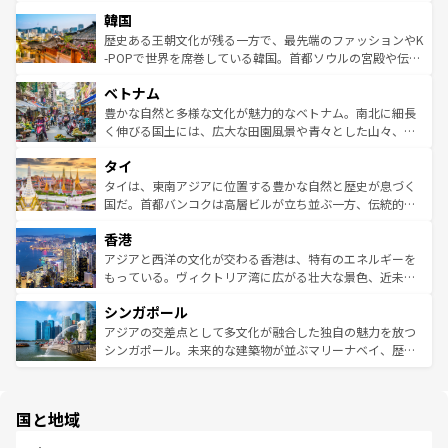
ービーフなどの食文化も豊かで、美味しいものであふれて
北やノスタルジックな町並みが人気な九份（ジォウフェ
は
コンテンツ一覧
を参照してほしい。
韓国
いる。アクティビティも充実しており、サーフィンやダイ
ン）、静ひつな山岳地帯である台湾東部など、都市の喧騒
ビング、ハイキングなど、アウトドア好きにはたまらな
と山間の静けさが共存しており、訪れる人に新しい発見と
歴史ある王朝文化が残る一方で、最先端のファッションやK
い。オーストラリアの多彩な魅力を存分に味わいつくそ
驚きをもたらしてくれる。また、奥深い台湾の食文化も魅
-POPで世界を席巻している韓国。首都ソウルの宮殿や伝統
う。 なお、新着のオーストラリア情報は
コンテンツ一覧
を
力で、夜市などの屋台グルメから高級料理、ヘルシーで美
家屋が並ぶエリアでは韓国の歴史と文化に浸ることがで
参照してほしい。
ベトナム
容にもいいと評判のスイーツなど、バラエティ豊かな料理
き、地方に足を延ばせば四季折々の自然美を楽しむことが
が味わえる。 なお、新着の台湾情報は
コンテンツ一覧
を参
できる。そして、キムチや焼肉、絶品のストリートフード
豊かな自然と多様な文化が魅力的なベトナム。南北に細長
照してほしい。
まで、さまざまな韓国料理が待っている。夜には、韓国な
く伸びる国土には、広大な田園風景や青々とした山々、世
らではのナイトライフも堪能できる。あたたかいホスピタ
界遺産に登録された壮大な自然景観が点在し、都市部では
タイ
リティに包まれながら、韓国の多彩な魅力を心ゆくまで味
急速な発展と共に伝統が息づく。ハノイの古い町並みやホ
わってみてほしい。 なお、新着の韓国情報は
コンテンツ一
ーチミン市のフランス統治時代の建物も、独特の雰囲気を
タイは、東南アジアに位置する豊かな自然と歴史が息づく
覧
を参照してほしい。
醸し出している。また、バラエティの豊かさとおいしさで
国だ。首都バンコクは高層ビルが立ち並ぶ一方、伝統的な
世界中の食通を魅了してやまないベトナム料理も魅力のひ
寺院や市場がいたるところに点在し、古きよき文化と現代
香港
とつ。フォーやバインミー、ベトナムコーヒーなどは、ぜ
の活気が交差している。北部ではチェンマイなどの山岳地
ひ現地で味わいたい。どの地域を訪れてもあたたかい人々
帯で自然と触れ合い、南部ではプーケットやクラビの美し
アジアと西洋の文化が交わる香港は、特有のエネルギーを
が旅行者を迎えてくれるので、きっと忘れられない旅にな
いビーチでリゾート気分を楽しむことができる。タイ料理
もっている。ヴィクトリア湾に広がる壮大な景色、近未来
るはずだ。 なお、新着のベトナム情報は
コンテンツ一覧
を
は世界的に有名で、屋台から高級レストランまで味覚を刺
的なアートスポット、そして歴史と現代が融合した町並
参照してほしい。
シンガポール
激する。気候は一年中温暖で、どの季節にも異なる楽しみ
み、どこを訪れても感動するはず。観光スポットが密集し
が待っている。親しみやすいタイの人々、仏教を中心とし
ており、効率よく見どころを回れるのも魅力。息をのむよ
アジアの交差点として多文化が融合した独自の魅力を放つ
た文化、そして多様な観光資源が、訪れる旅人を魅了し続
うな絶景から文化的な体験まで、香港を存分に楽しみ尽く
シンガポール。未来的な建築物が並ぶマリーナベイ、歴史
ける。 なお、新着のタイ情報は
コンテンツ一覧
を参照して
そう。 なお、新着の香港情報は
コンテンツ一覧
を参照して
と伝統を感じられるエスニックタウン、多数の緑豊かな公
ほしい。
ほしい。
園や自然保護区など、自然が調和した近代的な景観と文化
の多様性あふれるカラフルな町は、どこを歩いても新しい
国と地域
発見がある。さらに、治安のよさや充実した公共交通機関
も、旅行者にとっては魅力的なポイント。グルメも豊富