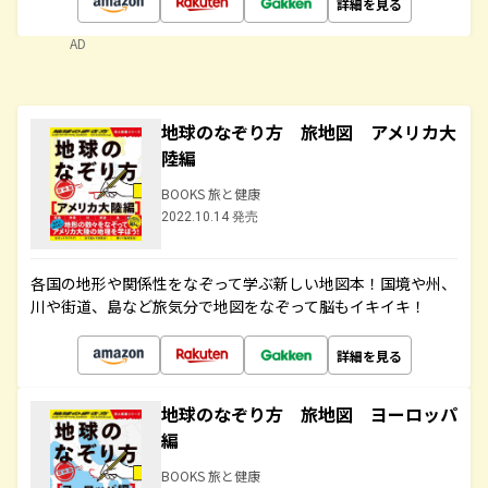
詳細を見る
AD
地球のなぞり方 旅地図 アメリカ大
陸編
BOOKS 旅と健康
2022.10.14 発売
各国の地形や関係性をなぞって学ぶ新しい地図本！国境や州、
川や街道、島など旅気分で地図をなぞって脳もイキイキ！
詳細を見る
地球のなぞり方 旅地図 ヨーロッパ
編
BOOKS 旅と健康