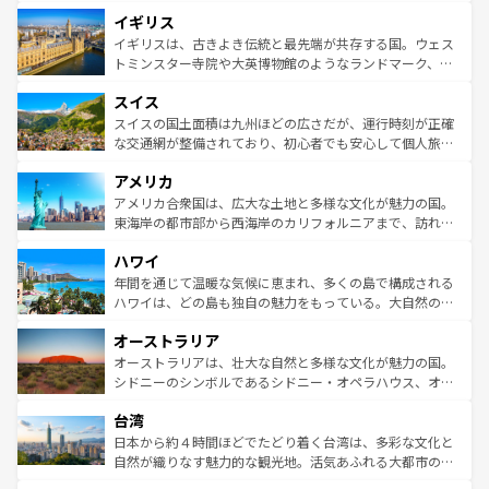
れ、フランス料理はユネスコ無形文化遺産にも登録されて
道から、未来を先取りするようなモダンな都市まで多様な
イギリス
いる。シャンパンの発祥地であるランス、プロヴァンスの
顔を持つこの国は、どこを歩いても飽きることがない。ベ
香り高いラベンダー畑など、多彩な楽しみ方が可能だ。さ
ルリンの文化的活気、バイエルン州のアルプスの絶景、そ
イギリスは、古きよき伝統と最先端が共存する国。ウェス
らに、パリ以外の地域にも魅力が溢れており、どの街角に
してライン川沿いのワイン畑といった風景は必見。ビール
トミンスター寺院や大英博物館のようなランドマーク、歴
も豊かな歴史と文化が息づいている。パリ以外の個性あふ
とソーセージを味わいながら地元の人と過ごす楽しい時間
史ある大学都市、美しい丘陵地帯や牧歌的な風景など、エ
れる地方に足を運ぶとそれぞれで全く異なる文化を体験で
スイス
は、お酒好きな人にはぜひ体験してほしい。 なお、新着の
リアごとに異なる魅力がある。また、優雅なアフタヌーン
きるだろう。 なお、新着のフランス情報は
コンテンツ一覧
ドイツ情報は
コンテンツ一覧
を参照してほしい。
ティー、ビール好きにはたまらない英国パブ、サッカー観
スイスの国土面積は九州ほどの広さだが、運行時刻が正確
を参照してほしい。
戦など、本場だからこそできる体験も豊富。イギリスを旅
な交通網が整備されており、初心者でも安心して個人旅行
して楽しみつくそう。 なお、新着のイギリス情報は
コンテ
を楽しめる。日本同様に時刻表どおりの旅が可能だ。中世
アメリカ
ンツ一覧
を参照してほしい。
の建物がそのまま残る町や、スイスならではのユニークな
博物館もあり、アルプス観光だけでなく町歩きも満喫する
アメリカ合衆国は、広大な土地と多様な文化が魅力の国。
ことができる。国民の所得が高いため物価も高いが、旅行
東海岸の都市部から西海岸のカリフォルニアまで、訪れる
者向けの交通パス提供のサービスもあり、うまく活用すれ
場所ごとに異なる風景と体験が待っている。ニューヨーク
ハワイ
ば市内交通費無料で観光を楽しむこともできる。 なお、新
のような巨大都市は、観光、ショッピング、エンターテイ
着のスイス情報は
コンテンツ一覧
を参照してほしい。
ンメントが詰まった刺激的なスポットだ。一方、アメリカ
年間を通じて温暖な気候に恵まれ、多くの島で構成される
西部には大自然が広がり、グランドキャニオンやイエロー
ハワイは、どの島も独自の魅力をもっている。大自然の神
ストーン国立公園といった絶景が堪能できる。さらに、南
秘を感じたいなら、火山が生み出した壮大な景観を誇るハ
オーストラリア
部のニューオーリンズでは、音楽と美食が融合した独特の
ワイ島は見逃せない。また、定番の観光地といえばオアフ
文化が魅力。旅行者はアメリカの各地域で異なる魅力を楽
島だが、静かな自然を求めるならマウイ島やカウアイ島が
オーストラリアは、壮大な自然と多様な文化が魅力の国。
しみながら、その多様性と豊かな歴史を感じることができ
おすすめ。エメラルドグリーンに輝く海をはじめ、豊かな
シドニーのシンボルであるシドニー・オペラハウス、オー
るだろう。車でのロードトリップや列車の旅も、アメリカ
文化や歴史が息づいている。「アロハスピリット」と呼ば
ストラリア東海岸北部に広がる大サンゴ礁地帯グレートバ
ならではの贅沢な旅のスタイルだ。 なお、新着のアメリカ
台湾
れるおもてなしの心で訪れる人々を迎えてくれるハワイの
リアリーフや大陸中央部にそびえるウルル（エアーズロッ
情報は
コンテンツ一覧
を参照してほしい。
人々、おいしいローカルフードやハワイアンミュージッ
ク）、タスマニアの美しい原生林やケアンズの熱帯雨林な
日本から約４時間ほどでたどり着く台湾は、多彩な文化と
ク、伝統的なフラダンスなど、すべてがハワイの魅力を彩
ど、見どころがたくさん。また、カフェやワイン、オージ
自然が織りなす魅力的な観光地。活気あふれる大都市の台
っている。訪れるたびに新しい発見と感動が待っているハ
ービーフなどの食文化も豊かで、美味しいものであふれて
北やノスタルジックな町並みが人気な九份（ジォウフェ