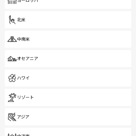
ヨーロッパ
だ。訪れる人を飽きさせないシンガポールで、多様な魅力
を体感しよう。 なお、新着のシンガポール情報は
コンテン
ツ一覧
を参照してほしい。
北米
中南米
オセアニア
ハワイ
リゾート
アジア