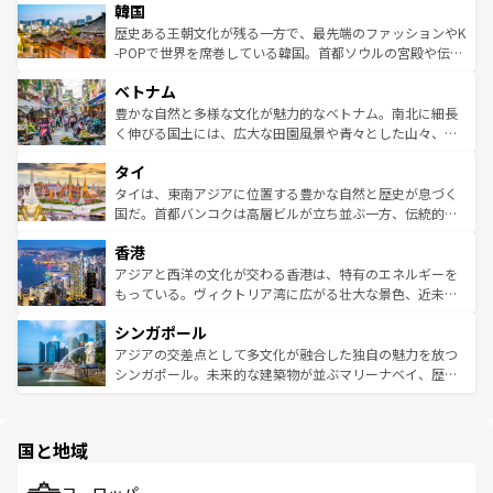
ワイを、存分に味わってほしい。 なお、新着のハワイ情報
韓国
いる。アクティビティも充実しており、サーフィンやダイ
ン）、静ひつな山岳地帯である台湾東部など、都市の喧騒
は
コンテンツ一覧
を参照してほしい。
ビング、ハイキングなど、アウトドア好きにはたまらな
と山間の静けさが共存しており、訪れる人に新しい発見と
歴史ある王朝文化が残る一方で、最先端のファッションやK
い。オーストラリアの多彩な魅力を存分に味わいつくそ
驚きをもたらしてくれる。また、奥深い台湾の食文化も魅
-POPで世界を席巻している韓国。首都ソウルの宮殿や伝統
う。 なお、新着のオーストラリア情報は
コンテンツ一覧
を
力で、夜市などの屋台グルメから高級料理、ヘルシーで美
家屋が並ぶエリアでは韓国の歴史と文化に浸ることがで
参照してほしい。
ベトナム
容にもいいと評判のスイーツなど、バラエティ豊かな料理
き、地方に足を延ばせば四季折々の自然美を楽しむことが
が味わえる。 なお、新着の台湾情報は
コンテンツ一覧
を参
できる。そして、キムチや焼肉、絶品のストリートフード
豊かな自然と多様な文化が魅力的なベトナム。南北に細長
照してほしい。
まで、さまざまな韓国料理が待っている。夜には、韓国な
く伸びる国土には、広大な田園風景や青々とした山々、世
らではのナイトライフも堪能できる。あたたかいホスピタ
界遺産に登録された壮大な自然景観が点在し、都市部では
タイ
リティに包まれながら、韓国の多彩な魅力を心ゆくまで味
急速な発展と共に伝統が息づく。ハノイの古い町並みやホ
わってみてほしい。 なお、新着の韓国情報は
コンテンツ一
ーチミン市のフランス統治時代の建物も、独特の雰囲気を
タイは、東南アジアに位置する豊かな自然と歴史が息づく
覧
を参照してほしい。
醸し出している。また、バラエティの豊かさとおいしさで
国だ。首都バンコクは高層ビルが立ち並ぶ一方、伝統的な
世界中の食通を魅了してやまないベトナム料理も魅力のひ
寺院や市場がいたるところに点在し、古きよき文化と現代
香港
とつ。フォーやバインミー、ベトナムコーヒーなどは、ぜ
の活気が交差している。北部ではチェンマイなどの山岳地
ひ現地で味わいたい。どの地域を訪れてもあたたかい人々
帯で自然と触れ合い、南部ではプーケットやクラビの美し
アジアと西洋の文化が交わる香港は、特有のエネルギーを
が旅行者を迎えてくれるので、きっと忘れられない旅にな
いビーチでリゾート気分を楽しむことができる。タイ料理
もっている。ヴィクトリア湾に広がる壮大な景色、近未来
るはずだ。 なお、新着のベトナム情報は
コンテンツ一覧
を
は世界的に有名で、屋台から高級レストランまで味覚を刺
的なアートスポット、そして歴史と現代が融合した町並
参照してほしい。
シンガポール
激する。気候は一年中温暖で、どの季節にも異なる楽しみ
み、どこを訪れても感動するはず。観光スポットが密集し
が待っている。親しみやすいタイの人々、仏教を中心とし
ており、効率よく見どころを回れるのも魅力。息をのむよ
アジアの交差点として多文化が融合した独自の魅力を放つ
た文化、そして多様な観光資源が、訪れる旅人を魅了し続
うな絶景から文化的な体験まで、香港を存分に楽しみ尽く
シンガポール。未来的な建築物が並ぶマリーナベイ、歴史
ける。 なお、新着のタイ情報は
コンテンツ一覧
を参照して
そう。 なお、新着の香港情報は
コンテンツ一覧
を参照して
と伝統を感じられるエスニックタウン、多数の緑豊かな公
ほしい。
ほしい。
園や自然保護区など、自然が調和した近代的な景観と文化
の多様性あふれるカラフルな町は、どこを歩いても新しい
国と地域
発見がある。さらに、治安のよさや充実した公共交通機関
も、旅行者にとっては魅力的なポイント。グルメも豊富
で、ホーカーズは地元の風情を楽しめる外せないスポット