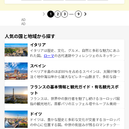
…
1
2
3
9
AD
AD
人気の国と地域から探す
イタリア
イタリアは歴史、文化、グルメ、自然と多彩な魅力にあふ
れた国。
ローマ
の古代遺跡やフィレンツェのルネッサンス
美術、ヴェネツィアの運河など、歴史あるスポットはもち
スペイン
ろん、トスカーナの美しい田園風景やアマルフィ海岸の絶
景など、自然景観も見逃せない。観光の合間には、本場の
イベリア半島のほぼ80％を占めるスペインは、太陽が降り
ピザやパスタなど、絶品のイタリア料理を堪能することも
注ぐ地中海沿岸から雄大なピレネー山脈まで、多彩な自然
できる。朝目覚めてから夜眠るまで、すべての瞬間を楽し
と文化が詰まったヨーロッパ屈指の旅行先だ。多様な地域
フランスの基本情報と観光ガイド・有名観光スポ
ませてくれるイタリアで、忘れられない旅をしてみよう！
文化が根付くこの国では、情熱的なフラメンコ、熱気あふ
なお、新着のイタリア情報は
コンテンツ一覧
を参照してほ
れる闘牛、そして美味しいタパスが生活の一部となってい
ット
しい。
る。首都マドリードの洗練された雰囲気や、バルセロナの
フランスは、世界中の旅行者を魅了し続けるヨーロッパ屈
アートに溢れた街角から、地方では古代ローマ遺跡や中世
指の観光地だ。首都パリのエッフェル塔やルーブル美術館
の城塞都市、穏やかなビーチリゾートまで多彩な表情を見
といった象徴的なスポットから、田舎町の古風な美しさま
せる。地方によって風土や気候が異なるスペインはその個
ドイツ
で、幅広い魅力が詰まっている。華麗な宮殿、歴史的な大
性で訪れる人を魅了する。 なお、新着のスペイン情報は
コ
聖堂、美しいビーチ、そして豊かな自然が、訪れる者を心
ドイツは、豊かな歴史と多彩な文化が交差するヨーロッパ
ンテンツ一覧
を参照してほしい。
から魅了する。また、フランスは美食の国としても知ら
の中心に位置する国。中世の街並みが残るロマンチック街