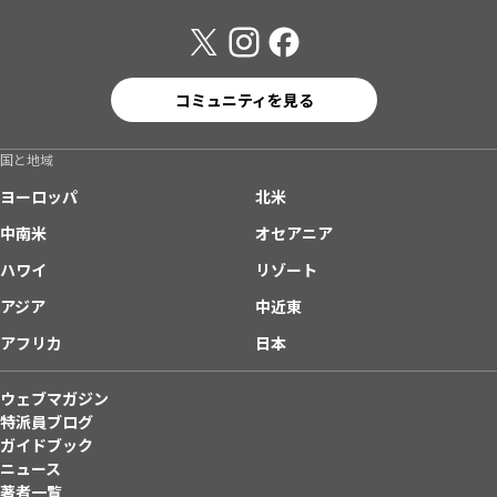
コミュニティを見る
国と地域
ヨーロッパ
北米
中南米
オセアニア
ハワイ
リゾート
アジア
中近東
アフリカ
日本
ウェブマガジン
特派員ブログ
ガイドブック
ニュース
著者一覧