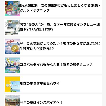
Next韓国旅 次の韓国旅行がもっと楽しくなる 旅先・
グルメ・テクニック
旬な“あの人”が「旅」をテーマに語るインタビュー連
載 MY TRAVEL STORY
今、こんな旅がしてみたい！地球の歩き方が選ぶ2026
年絶対行くべき旅先30
コスパもタイパもかなえる！賢者の旅テクニック
地球の歩き方♥偏愛ハワイ
今年の夏はインスパイアへ！