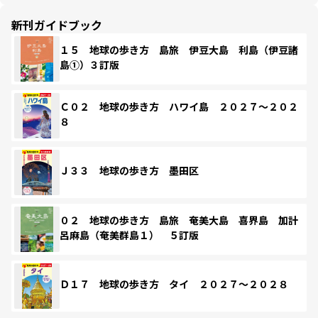
新刊ガイドブック
１５ 地球の歩き方 島旅 伊豆大島 利島（伊豆諸
島①）３訂版
Ｃ０２ 地球の歩き方 ハワイ島 ２０２７～２０２
８
Ｊ３３ 地球の歩き方 墨田区
０２ 地球の歩き方 島旅 奄美大島 喜界島 加計
呂麻島（奄美群島１） ５訂版
Ｄ１７ 地球の歩き方 タイ ２０２７～２０２８