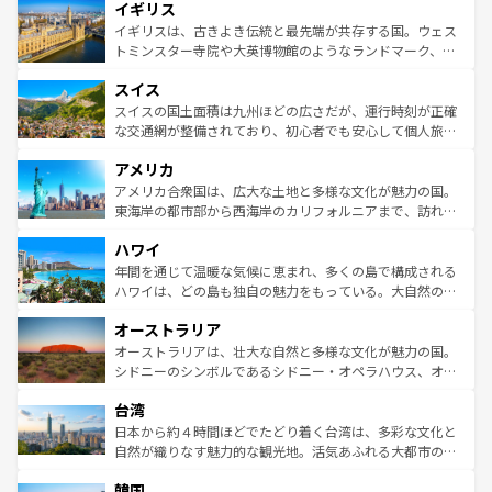
イギリス
いる。シャンパンの発祥地であるランス、プロヴァンスの
顔を持つこの国は、どこを歩いても飽きることがない。ベ
香り高いラベンダー畑など、多彩な楽しみ方が可能だ。さ
ルリンの文化的活気、バイエルン州のアルプスの絶景、そ
イギリスは、古きよき伝統と最先端が共存する国。ウェス
らに、パリ以外の地域にも魅力が溢れており、どの街角に
してライン川沿いのワイン畑といった風景は必見。ビール
トミンスター寺院や大英博物館のようなランドマーク、歴
も豊かな歴史と文化が息づいている。パリ以外の個性あふ
とソーセージを味わいながら地元の人と過ごす楽しい時間
史ある大学都市、美しい丘陵地帯や牧歌的な風景など、エ
れる地方に足を運ぶとそれぞれで全く異なる文化を体験で
スイス
は、お酒好きな人にはぜひ体験してほしい。 なお、新着の
リアごとに異なる魅力がある。また、優雅なアフタヌーン
きるだろう。 なお、新着のフランス情報は
コンテンツ一覧
ドイツ情報は
コンテンツ一覧
を参照してほしい。
ティー、ビール好きにはたまらない英国パブ、サッカー観
スイスの国土面積は九州ほどの広さだが、運行時刻が正確
を参照してほしい。
戦など、本場だからこそできる体験も豊富。イギリスを旅
な交通網が整備されており、初心者でも安心して個人旅行
して楽しみつくそう。 なお、新着のイギリス情報は
コンテ
を楽しめる。日本同様に時刻表どおりの旅が可能だ。中世
アメリカ
ンツ一覧
を参照してほしい。
の建物がそのまま残る町や、スイスならではのユニークな
博物館もあり、アルプス観光だけでなく町歩きも満喫する
アメリカ合衆国は、広大な土地と多様な文化が魅力の国。
ことができる。国民の所得が高いため物価も高いが、旅行
東海岸の都市部から西海岸のカリフォルニアまで、訪れる
者向けの交通パス提供のサービスもあり、うまく活用すれ
場所ごとに異なる風景と体験が待っている。ニューヨーク
ハワイ
ば市内交通費無料で観光を楽しむこともできる。 なお、新
のような巨大都市は、観光、ショッピング、エンターテイ
着のスイス情報は
コンテンツ一覧
を参照してほしい。
ンメントが詰まった刺激的なスポットだ。一方、アメリカ
年間を通じて温暖な気候に恵まれ、多くの島で構成される
西部には大自然が広がり、グランドキャニオンやイエロー
ハワイは、どの島も独自の魅力をもっている。大自然の神
ストーン国立公園といった絶景が堪能できる。さらに、南
秘を感じたいなら、火山が生み出した壮大な景観を誇るハ
オーストラリア
部のニューオーリンズでは、音楽と美食が融合した独特の
ワイ島は見逃せない。また、定番の観光地といえばオアフ
文化が魅力。旅行者はアメリカの各地域で異なる魅力を楽
島だが、静かな自然を求めるならマウイ島やカウアイ島が
オーストラリアは、壮大な自然と多様な文化が魅力の国。
しみながら、その多様性と豊かな歴史を感じることができ
おすすめ。エメラルドグリーンに輝く海をはじめ、豊かな
シドニーのシンボルであるシドニー・オペラハウス、オー
るだろう。車でのロードトリップや列車の旅も、アメリカ
文化や歴史が息づいている。「アロハスピリット」と呼ば
ストラリア東海岸北部に広がる大サンゴ礁地帯グレートバ
ならではの贅沢な旅のスタイルだ。 なお、新着のアメリカ
台湾
れるおもてなしの心で訪れる人々を迎えてくれるハワイの
リアリーフや大陸中央部にそびえるウルル（エアーズロッ
情報は
コンテンツ一覧
を参照してほしい。
人々、おいしいローカルフードやハワイアンミュージッ
ク）、タスマニアの美しい原生林やケアンズの熱帯雨林な
日本から約４時間ほどでたどり着く台湾は、多彩な文化と
ク、伝統的なフラダンスなど、すべてがハワイの魅力を彩
ど、見どころがたくさん。また、カフェやワイン、オージ
自然が織りなす魅力的な観光地。活気あふれる大都市の台
っている。訪れるたびに新しい発見と感動が待っているハ
ービーフなどの食文化も豊かで、美味しいものであふれて
北やノスタルジックな町並みが人気な九份（ジォウフェ
ワイを、存分に味わってほしい。 なお、新着のハワイ情報
韓国
いる。アクティビティも充実しており、サーフィンやダイ
ン）、静ひつな山岳地帯である台湾東部など、都市の喧騒