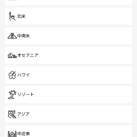
だ。訪れる人を飽きさせないシンガポールで、多様な魅力
を体感しよう。 なお、新着のシンガポール情報は
コンテン
ツ一覧
を参照してほしい。
北米
中南米
オセアニア
ハワイ
リゾート
アジア
中近東