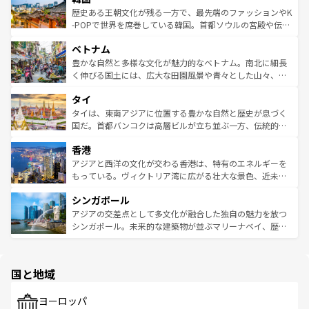
は
コンテンツ一覧
を参照してほしい。
ビング、ハイキングなど、アウトドア好きにはたまらな
と山間の静けさが共存しており、訪れる人に新しい発見と
歴史ある王朝文化が残る一方で、最先端のファッションやK
い。オーストラリアの多彩な魅力を存分に味わいつくそ
驚きをもたらしてくれる。また、奥深い台湾の食文化も魅
-POPで世界を席巻している韓国。首都ソウルの宮殿や伝統
う。 なお、新着のオーストラリア情報は
コンテンツ一覧
を
力で、夜市などの屋台グルメから高級料理、ヘルシーで美
家屋が並ぶエリアでは韓国の歴史と文化に浸ることがで
参照してほしい。
ベトナム
容にもいいと評判のスイーツなど、バラエティ豊かな料理
き、地方に足を延ばせば四季折々の自然美を楽しむことが
が味わえる。 なお、新着の台湾情報は
コンテンツ一覧
を参
できる。そして、キムチや焼肉、絶品のストリートフード
豊かな自然と多様な文化が魅力的なベトナム。南北に細長
照してほしい。
まで、さまざまな韓国料理が待っている。夜には、韓国な
く伸びる国土には、広大な田園風景や青々とした山々、世
らではのナイトライフも堪能できる。あたたかいホスピタ
界遺産に登録された壮大な自然景観が点在し、都市部では
タイ
リティに包まれながら、韓国の多彩な魅力を心ゆくまで味
急速な発展と共に伝統が息づく。ハノイの古い町並みやホ
わってみてほしい。 なお、新着の韓国情報は
コンテンツ一
ーチミン市のフランス統治時代の建物も、独特の雰囲気を
タイは、東南アジアに位置する豊かな自然と歴史が息づく
覧
を参照してほしい。
醸し出している。また、バラエティの豊かさとおいしさで
国だ。首都バンコクは高層ビルが立ち並ぶ一方、伝統的な
世界中の食通を魅了してやまないベトナム料理も魅力のひ
寺院や市場がいたるところに点在し、古きよき文化と現代
香港
とつ。フォーやバインミー、ベトナムコーヒーなどは、ぜ
の活気が交差している。北部ではチェンマイなどの山岳地
ひ現地で味わいたい。どの地域を訪れてもあたたかい人々
帯で自然と触れ合い、南部ではプーケットやクラビの美し
アジアと西洋の文化が交わる香港は、特有のエネルギーを
が旅行者を迎えてくれるので、きっと忘れられない旅にな
いビーチでリゾート気分を楽しむことができる。タイ料理
もっている。ヴィクトリア湾に広がる壮大な景色、近未来
るはずだ。 なお、新着のベトナム情報は
コンテンツ一覧
を
は世界的に有名で、屋台から高級レストランまで味覚を刺
的なアートスポット、そして歴史と現代が融合した町並
参照してほしい。
シンガポール
激する。気候は一年中温暖で、どの季節にも異なる楽しみ
み、どこを訪れても感動するはず。観光スポットが密集し
が待っている。親しみやすいタイの人々、仏教を中心とし
ており、効率よく見どころを回れるのも魅力。息をのむよ
アジアの交差点として多文化が融合した独自の魅力を放つ
た文化、そして多様な観光資源が、訪れる旅人を魅了し続
うな絶景から文化的な体験まで、香港を存分に楽しみ尽く
シンガポール。未来的な建築物が並ぶマリーナベイ、歴史
ける。 なお、新着のタイ情報は
コンテンツ一覧
を参照して
そう。 なお、新着の香港情報は
コンテンツ一覧
を参照して
と伝統を感じられるエスニックタウン、多数の緑豊かな公
ほしい。
ほしい。
園や自然保護区など、自然が調和した近代的な景観と文化
の多様性あふれるカラフルな町は、どこを歩いても新しい
国と地域
発見がある。さらに、治安のよさや充実した公共交通機関
も、旅行者にとっては魅力的なポイント。グルメも豊富
で、ホーカーズは地元の風情を楽しめる外せないスポット
ヨーロッパ