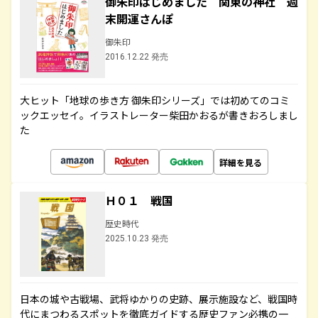
御朱印はじめました 関東の神社 週
末開運さんぽ
御朱印
2016.12.22 発売
大ヒット「地球の歩き方 御朱印シリーズ」では初めてのコミ
ックエッセイ。イラストレーター柴田かおるが書きおろしまし
た
詳細を見る
Ｈ０１ 戦国
歴史時代
2025.10.23 発売
日本の城や古戦場、武将ゆかりの史跡、展示施設など、戦国時
代にまつわるスポットを徹底ガイドする歴史ファン必携の一