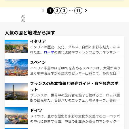
…
1
2
3
11
AD
AD
人気の国と地域から探す
イタリア
イタリアは歴史、文化、グルメ、自然と多彩な魅力にあふ
れた国。
ローマ
の古代遺跡やフィレンツェのルネッサンス
美術、ヴェネツィアの運河など、歴史あるスポットはもち
スペイン
ろん、トスカーナの美しい田園風景やアマルフィ海岸の絶
景など、自然景観も見逃せない。観光の合間には、本場の
イベリア半島のほぼ80％を占めるスペインは、太陽が降り
ピザやパスタなど、絶品のイタリア料理を堪能することも
注ぐ地中海沿岸から雄大なピレネー山脈まで、多彩な自然
できる。朝目覚めてから夜眠るまで、すべての瞬間を楽し
と文化が詰まったヨーロッパ屈指の旅行先だ。多様な地域
フランスの基本情報と観光ガイド・有名観光スポ
ませてくれるイタリアで、忘れられない旅をしてみよう！
文化が根付くこの国では、情熱的なフラメンコ、熱気あふ
なお、新着のイタリア情報は
コンテンツ一覧
を参照してほ
れる闘牛、そして美味しいタパスが生活の一部となってい
ット
しい。
る。首都マドリードの洗練された雰囲気や、バルセロナの
フランスは、世界中の旅行者を魅了し続けるヨーロッパ屈
アートに溢れた街角から、地方では古代ローマ遺跡や中世
指の観光地だ。首都パリのエッフェル塔やルーブル美術館
の城塞都市、穏やかなビーチリゾートまで多彩な表情を見
といった象徴的なスポットから、田舎町の古風な美しさま
せる。地方によって風土や気候が異なるスペインはその個
ドイツ
で、幅広い魅力が詰まっている。華麗な宮殿、歴史的な大
性で訪れる人を魅了する。 なお、新着のスペイン情報は
コ
聖堂、美しいビーチ、そして豊かな自然が、訪れる者を心
ドイツは、豊かな歴史と多彩な文化が交差するヨーロッパ
ンテンツ一覧
を参照してほしい。
から魅了する。また、フランスは美食の国としても知ら
の中心に位置する国。中世の街並みが残るロマンチック街
れ、フランス料理はユネスコ無形文化遺産にも登録されて
道から、未来を先取りするようなモダンな都市まで多様な