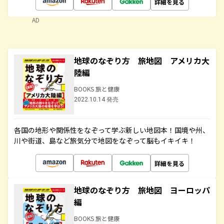
詳細を見る
AD
地球のなぞり方 旅地図 アメリカ大
陸編
BOOKS 旅と健康
2022.10.14 発売
各国の地形や関係性をなぞって学ぶ新しい地図本！国境や州、
川や街道、島など旅気分で地図をなぞって脳もイキイキ！
詳細を見る
地球のなぞり方 旅地図 ヨーロッパ
編
BOOKS 旅と健康