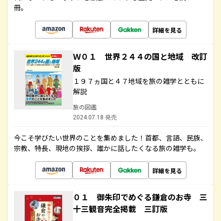
冊。
詳細を見る
Ｗ０１ 世界２４４の国と地域 改訂
版
１９７ヵ国と４７地域を旅の雑学とともに
解説
旅の図鑑
2024.07.18 発売
今こそ学びたい世界のことを集めました！首都、言語、民族、
宗教、特長、現地の挨拶、誰かに話したくなる旅の雑学も。
詳細を見る
０１ 御朱印でめぐる鎌倉のお寺 三
十三観音完全掲載 三訂版