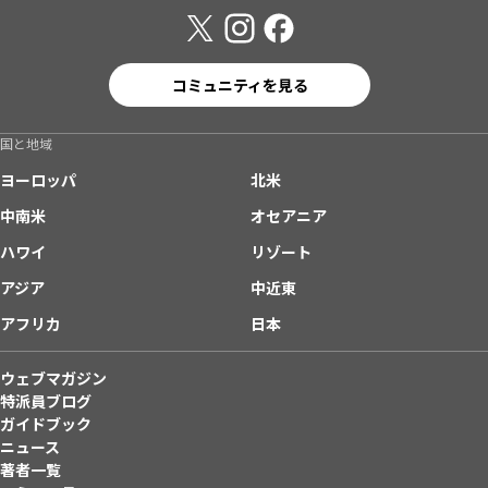
コミュニティを見る
国と地域
ヨーロッパ
北米
中南米
オセアニア
ハワイ
リゾート
アジア
中近東
アフリカ
日本
ウェブマガジン
特派員ブログ
ガイドブック
ニュース
著者一覧