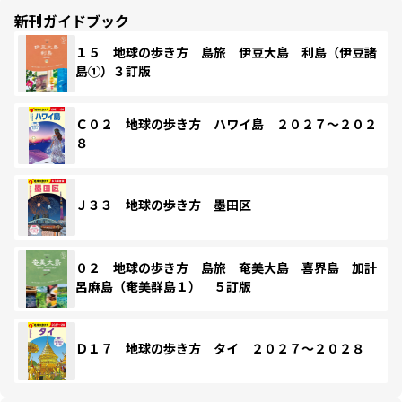
新刊ガイドブック
１５ 地球の歩き方 島旅 伊豆大島 利島（伊豆諸
島①）３訂版
Ｃ０２ 地球の歩き方 ハワイ島 ２０２７～２０２
８
Ｊ３３ 地球の歩き方 墨田区
０２ 地球の歩き方 島旅 奄美大島 喜界島 加計
呂麻島（奄美群島１） ５訂版
Ｄ１７ 地球の歩き方 タイ ２０２７～２０２８