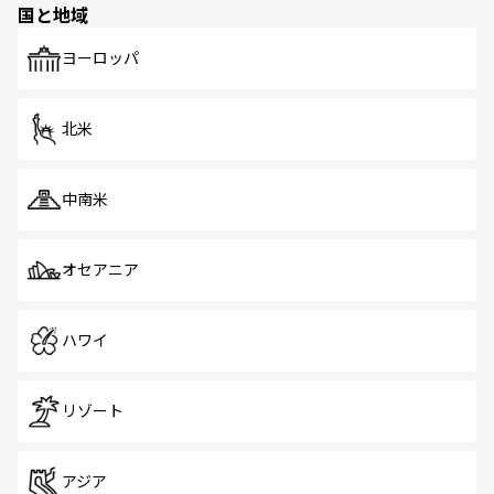
国と地域
発見がある。さらに、治安のよさや充実した公共交通機関
も、旅行者にとっては魅力的なポイント。グルメも豊富
で、ホーカーズは地元の風情を楽しめる外せないスポット
ヨーロッパ
だ。訪れる人を飽きさせないシンガポールで、多様な魅力
を体感しよう。 なお、新着のシンガポール情報は
コンテン
ツ一覧
を参照してほしい。
北米
中南米
オセアニア
ハワイ
リゾート
アジア