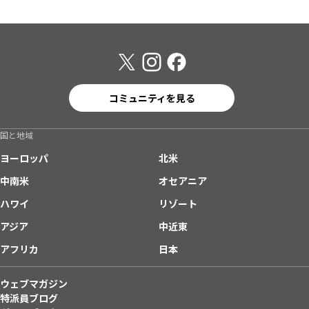
コミュニティを見る
国と地域
ヨーロッパ
北米
中南米
オセアニア
ハワイ
リゾート
アジア
中近東
アフリカ
日本
ウェブマガジン
特派員ブログ