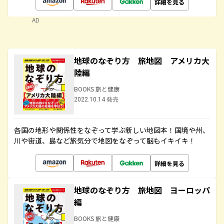
詳細を見る
AD
地球のなぞり方 旅地図 アメリカ大
陸編
BOOKS 旅と健康
2022.10.14 発売
各国の地形や関係性をなぞって学ぶ新しい地図本！国境や州、
川や街道、島など旅気分で地図をなぞって脳もイキイキ！
詳細を見る
地球のなぞり方 旅地図 ヨーロッパ
編
BOOKS 旅と健康