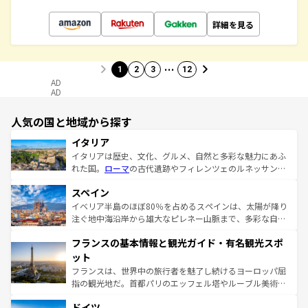
詳細を見る
…
1
2
3
12
AD
AD
人気の国と地域から探す
イタリア
イタリアは歴史、文化、グルメ、自然と多彩な魅力にあふ
れた国。
ローマ
の古代遺跡やフィレンツェのルネッサンス
美術、ヴェネツィアの運河など、歴史あるスポットはもち
スペイン
ろん、トスカーナの美しい田園風景やアマルフィ海岸の絶
景など、自然景観も見逃せない。観光の合間には、本場の
イベリア半島のほぼ80％を占めるスペインは、太陽が降り
ピザやパスタなど、絶品のイタリア料理を堪能することも
注ぐ地中海沿岸から雄大なピレネー山脈まで、多彩な自然
できる。朝目覚めてから夜眠るまで、すべての瞬間を楽し
と文化が詰まったヨーロッパ屈指の旅行先だ。多様な地域
フランスの基本情報と観光ガイド・有名観光スポ
ませてくれるイタリアで、忘れられない旅をしてみよう！
文化が根付くこの国では、情熱的なフラメンコ、熱気あふ
なお、新着のイタリア情報は
コンテンツ一覧
を参照してほ
れる闘牛、そして美味しいタパスが生活の一部となってい
ット
しい。
る。首都マドリードの洗練された雰囲気や、バルセロナの
フランスは、世界中の旅行者を魅了し続けるヨーロッパ屈
アートに溢れた街角から、地方では古代ローマ遺跡や中世
指の観光地だ。首都パリのエッフェル塔やルーブル美術館
の城塞都市、穏やかなビーチリゾートまで多彩な表情を見
といった象徴的なスポットから、田舎町の古風な美しさま
せる。地方によって風土や気候が異なるスペインはその個
ドイツ
で、幅広い魅力が詰まっている。華麗な宮殿、歴史的な大