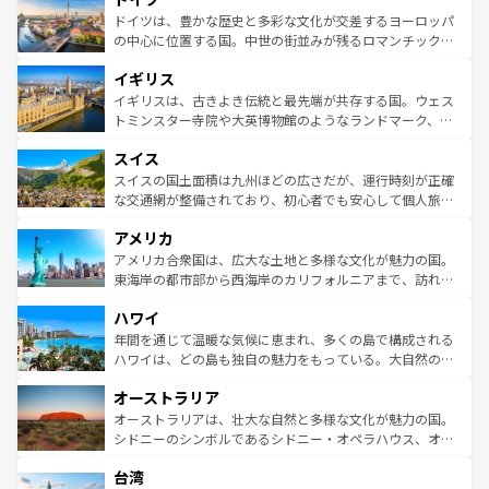
性で訪れる人を魅了する。 なお、新着のスペイン情報は
コ
聖堂、美しいビーチ、そして豊かな自然が、訪れる者を心
ドイツは、豊かな歴史と多彩な文化が交差するヨーロッパ
ンテンツ一覧
を参照してほしい。
から魅了する。また、フランスは美食の国としても知ら
の中心に位置する国。中世の街並みが残るロマンチック街
れ、フランス料理はユネスコ無形文化遺産にも登録されて
道から、未来を先取りするようなモダンな都市まで多様な
イギリス
いる。シャンパンの発祥地であるランス、プロヴァンスの
顔を持つこの国は、どこを歩いても飽きることがない。ベ
香り高いラベンダー畑など、多彩な楽しみ方が可能だ。さ
ルリンの文化的活気、バイエルン州のアルプスの絶景、そ
イギリスは、古きよき伝統と最先端が共存する国。ウェス
らに、パリ以外の地域にも魅力が溢れており、どの街角に
してライン川沿いのワイン畑といった風景は必見。ビール
トミンスター寺院や大英博物館のようなランドマーク、歴
も豊かな歴史と文化が息づいている。パリ以外の個性あふ
とソーセージを味わいながら地元の人と過ごす楽しい時間
史ある大学都市、美しい丘陵地帯や牧歌的な風景など、エ
れる地方に足を運ぶとそれぞれで全く異なる文化を体験で
スイス
は、お酒好きな人にはぜひ体験してほしい。 なお、新着の
リアごとに異なる魅力がある。また、優雅なアフタヌーン
きるだろう。 なお、新着のフランス情報は
コンテンツ一覧
ドイツ情報は
コンテンツ一覧
を参照してほしい。
ティー、ビール好きにはたまらない英国パブ、サッカー観
スイスの国土面積は九州ほどの広さだが、運行時刻が正確
を参照してほしい。
戦など、本場だからこそできる体験も豊富。イギリスを旅
な交通網が整備されており、初心者でも安心して個人旅行
して楽しみつくそう。 なお、新着のイギリス情報は
コンテ
を楽しめる。日本同様に時刻表どおりの旅が可能だ。中世
アメリカ
ンツ一覧
を参照してほしい。
の建物がそのまま残る町や、スイスならではのユニークな
博物館もあり、アルプス観光だけでなく町歩きも満喫する
アメリカ合衆国は、広大な土地と多様な文化が魅力の国。
ことができる。国民の所得が高いため物価も高いが、旅行
東海岸の都市部から西海岸のカリフォルニアまで、訪れる
者向けの交通パス提供のサービスもあり、うまく活用すれ
場所ごとに異なる風景と体験が待っている。ニューヨーク
ハワイ
ば市内交通費無料で観光を楽しむこともできる。 なお、新
のような巨大都市は、観光、ショッピング、エンターテイ
着のスイス情報は
コンテンツ一覧
を参照してほしい。
ンメントが詰まった刺激的なスポットだ。一方、アメリカ
年間を通じて温暖な気候に恵まれ、多くの島で構成される
西部には大自然が広がり、グランドキャニオンやイエロー
ハワイは、どの島も独自の魅力をもっている。大自然の神
ストーン国立公園といった絶景が堪能できる。さらに、南
秘を感じたいなら、火山が生み出した壮大な景観を誇るハ
オーストラリア
部のニューオーリンズでは、音楽と美食が融合した独特の
ワイ島は見逃せない。また、定番の観光地といえばオアフ
文化が魅力。旅行者はアメリカの各地域で異なる魅力を楽
島だが、静かな自然を求めるならマウイ島やカウアイ島が
オーストラリアは、壮大な自然と多様な文化が魅力の国。
しみながら、その多様性と豊かな歴史を感じることができ
おすすめ。エメラルドグリーンに輝く海をはじめ、豊かな
シドニーのシンボルであるシドニー・オペラハウス、オー
るだろう。車でのロードトリップや列車の旅も、アメリカ
文化や歴史が息づいている。「アロハスピリット」と呼ば
ストラリア東海岸北部に広がる大サンゴ礁地帯グレートバ
ならではの贅沢な旅のスタイルだ。 なお、新着のアメリカ
台湾
れるおもてなしの心で訪れる人々を迎えてくれるハワイの
リアリーフや大陸中央部にそびえるウルル（エアーズロッ