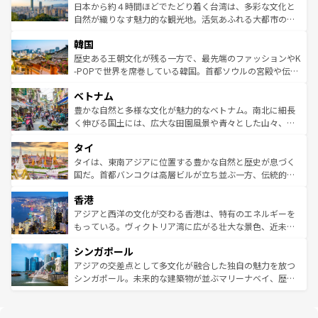
情報は
コンテンツ一覧
を参照してほしい。
人々、おいしいローカルフードやハワイアンミュージッ
ク）、タスマニアの美しい原生林やケアンズの熱帯雨林な
日本から約４時間ほどでたどり着く台湾は、多彩な文化と
ク、伝統的なフラダンスなど、すべてがハワイの魅力を彩
ど、見どころがたくさん。また、カフェやワイン、オージ
自然が織りなす魅力的な観光地。活気あふれる大都市の台
っている。訪れるたびに新しい発見と感動が待っているハ
ービーフなどの食文化も豊かで、美味しいものであふれて
北やノスタルジックな町並みが人気な九份（ジォウフェ
ワイを、存分に味わってほしい。 なお、新着のハワイ情報
韓国
いる。アクティビティも充実しており、サーフィンやダイ
ン）、静ひつな山岳地帯である台湾東部など、都市の喧騒
は
コンテンツ一覧
を参照してほしい。
ビング、ハイキングなど、アウトドア好きにはたまらな
と山間の静けさが共存しており、訪れる人に新しい発見と
歴史ある王朝文化が残る一方で、最先端のファッションやK
い。オーストラリアの多彩な魅力を存分に味わいつくそ
驚きをもたらしてくれる。また、奥深い台湾の食文化も魅
-POPで世界を席巻している韓国。首都ソウルの宮殿や伝統
う。 なお、新着のオーストラリア情報は
コンテンツ一覧
を
力で、夜市などの屋台グルメから高級料理、ヘルシーで美
家屋が並ぶエリアでは韓国の歴史と文化に浸ることがで
参照してほしい。
ベトナム
容にもいいと評判のスイーツなど、バラエティ豊かな料理
き、地方に足を延ばせば四季折々の自然美を楽しむことが
が味わえる。 なお、新着の台湾情報は
コンテンツ一覧
を参
できる。そして、キムチや焼肉、絶品のストリートフード
豊かな自然と多様な文化が魅力的なベトナム。南北に細長
照してほしい。
まで、さまざまな韓国料理が待っている。夜には、韓国な
く伸びる国土には、広大な田園風景や青々とした山々、世
らではのナイトライフも堪能できる。あたたかいホスピタ
界遺産に登録された壮大な自然景観が点在し、都市部では
タイ
リティに包まれながら、韓国の多彩な魅力を心ゆくまで味
急速な発展と共に伝統が息づく。ハノイの古い町並みやホ
わってみてほしい。 なお、新着の韓国情報は
コンテンツ一
ーチミン市のフランス統治時代の建物も、独特の雰囲気を
タイは、東南アジアに位置する豊かな自然と歴史が息づく
覧
を参照してほしい。
醸し出している。また、バラエティの豊かさとおいしさで
国だ。首都バンコクは高層ビルが立ち並ぶ一方、伝統的な
世界中の食通を魅了してやまないベトナム料理も魅力のひ
寺院や市場がいたるところに点在し、古きよき文化と現代
香港
とつ。フォーやバインミー、ベトナムコーヒーなどは、ぜ
の活気が交差している。北部ではチェンマイなどの山岳地
ひ現地で味わいたい。どの地域を訪れてもあたたかい人々
帯で自然と触れ合い、南部ではプーケットやクラビの美し
アジアと西洋の文化が交わる香港は、特有のエネルギーを
が旅行者を迎えてくれるので、きっと忘れられない旅にな
いビーチでリゾート気分を楽しむことができる。タイ料理
もっている。ヴィクトリア湾に広がる壮大な景色、近未来
るはずだ。 なお、新着のベトナム情報は
コンテンツ一覧
を
は世界的に有名で、屋台から高級レストランまで味覚を刺
的なアートスポット、そして歴史と現代が融合した町並
参照してほしい。
シンガポール
激する。気候は一年中温暖で、どの季節にも異なる楽しみ
み、どこを訪れても感動するはず。観光スポットが密集し
が待っている。親しみやすいタイの人々、仏教を中心とし
ており、効率よく見どころを回れるのも魅力。息をのむよ
アジアの交差点として多文化が融合した独自の魅力を放つ
た文化、そして多様な観光資源が、訪れる旅人を魅了し続
うな絶景から文化的な体験まで、香港を存分に楽しみ尽く
シンガポール。未来的な建築物が並ぶマリーナベイ、歴史
ける。 なお、新着のタイ情報は
コンテンツ一覧
を参照して
そう。 なお、新着の香港情報は
コンテンツ一覧
を参照して
と伝統を感じられるエスニックタウン、多数の緑豊かな公
ほしい。
ほしい。
園や自然保護区など、自然が調和した近代的な景観と文化
の多様性あふれるカラフルな町は、どこを歩いても新しい