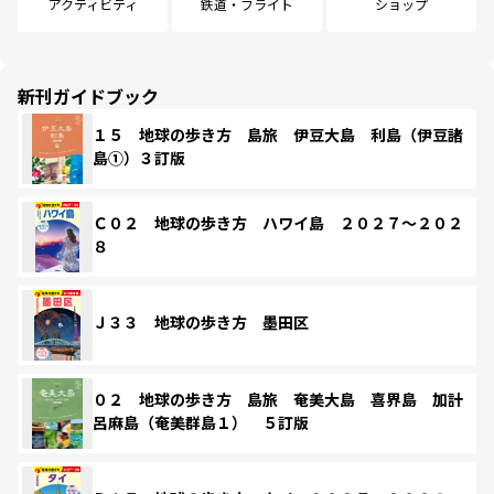
アクティビティ
鉄道・フライト
ショップ
新刊ガイドブック
１５ 地球の歩き方 島旅 伊豆大島 利島（伊豆諸
島①）３訂版
Ｃ０２ 地球の歩き方 ハワイ島 ２０２７～２０２
８
Ｊ３３ 地球の歩き方 墨田区
０２ 地球の歩き方 島旅 奄美大島 喜界島 加計
呂麻島（奄美群島１） ５訂版