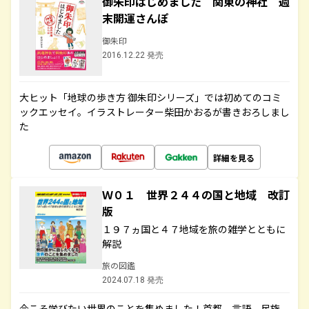
御朱印はじめました 関東の神社 週
末開運さんぽ
御朱印
2016.12.22 発売
大ヒット「地球の歩き方 御朱印シリーズ」では初めてのコミ
ックエッセイ。イラストレーター柴田かおるが書きおろしまし
た
詳細を見る
Ｗ０１ 世界２４４の国と地域 改訂
版
１９７ヵ国と４７地域を旅の雑学とともに
解説
旅の図鑑
2024.07.18 発売
今こそ学びたい世界のことを集めました！首都、言語、民族、