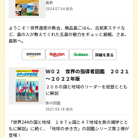
島旅
2024.07.04 発売
ようこそ！世界遺産の教会、絶品島ごはん、古民家ステイな
ど、島の人が教えてくれた五島の魅力をギュッと凝縮。さあ、
島旅へ。
詳細を見る
Ｗ０２ 世界の指導者図鑑 ２０２１
～２０２２年版
２０８の国と地域のリーダーを経歴ととも
に解説
旅の図鑑
2021.03.18 発売
『世界244の国と地域 １９７ヵ国と４７地域を旅の雑学とと
もに解説』に続く、「地球の歩き方」の図鑑シリーズ第２弾が
登場！