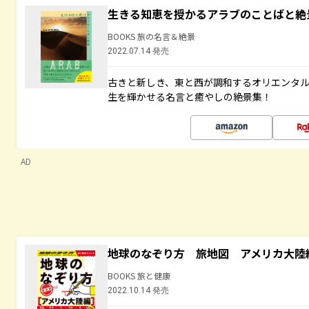
生きる知恵を授かるアラブのことばと絶
BOOKS 旅の名言＆絶景
2022.07.14 発売
古きと新しき、東と西が調和するオリエンタ
生を輝かせる名言と癒やしの絶景集！
AD
地球のなぞり方 旅地図 アメリカ大陸
BOOKS 旅と健康
2022.10.14 発売