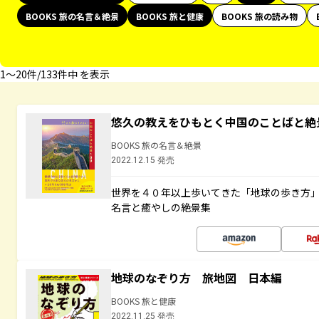
BOOKS 旅の名言＆絶景
BOOKS 旅と健康
BOOKS 旅の読み物
1〜20件/133件中 を表示
悠久の教えをひもとく中国のことばと絶
BOOKS 旅の名言＆絶景
2022.12.15 発売
世界を４０年以上歩いてきた「地球の歩き方
名言と癒やしの絶景集
地球のなぞり方 旅地図 日本編
BOOKS 旅と健康
2022.11.25 発売