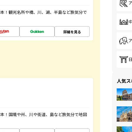
図本！観光名所や橋、川、湖、半島など旅気分で
詳細を見る
人気ス
図本！国境や州、川や街道、島など旅気分で地図