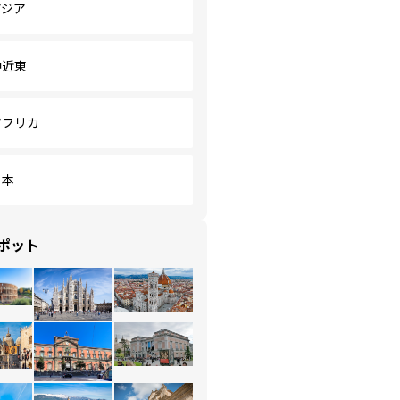
アジア
中近東
アフリカ
日本
ポット