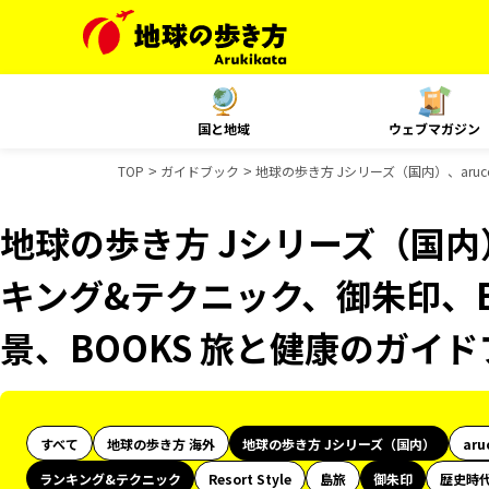
国と地域
ウェブマガジン
TOP
ガイドブック
地球の歩き方 Jシリーズ（国内）、aru
地球の歩き方 Jシリーズ（国内）
キング&テクニック、御朱印、B
景、BOOKS 旅と健康のガイ
すべて
地球の歩き方 海外
地球の歩き方 Jシリーズ（国内）
aru
ランキング&テクニック
Resort Style
島旅
御朱印
歴史時