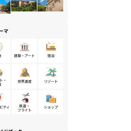
ーマ
食
建築・アート
宿泊
ト・
世界遺産
リゾート
戦
鉄道・
ビティ
ショップ
フライト