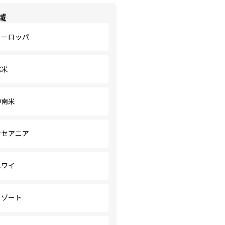
域
ヨーロッパ
北米
中南米
オセアニア
ハワイ
リゾート