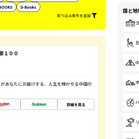
BOOKS
D-Books
国と地
絞り込み条件を追加
景１００
」があなたにお届けする、人生を輝かせる中国の
詳細を見る