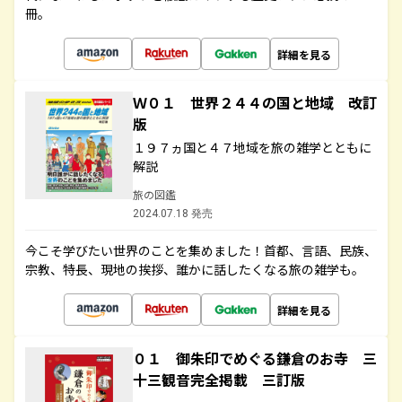
冊。
詳細を見る
Ｗ０１ 世界２４４の国と地域 改訂
版
１９７ヵ国と４７地域を旅の雑学とともに
解説
旅の図鑑
2024.07.18 発売
今こそ学びたい世界のことを集めました！首都、言語、民族、
宗教、特長、現地の挨拶、誰かに話したくなる旅の雑学も。
詳細を見る
０１ 御朱印でめぐる鎌倉のお寺 三
十三観音完全掲載 三訂版