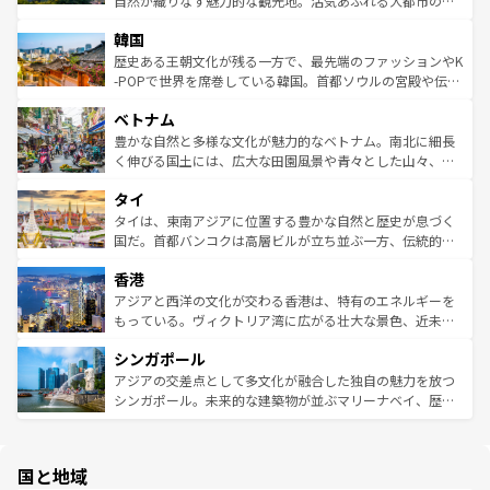
自然が織りなす魅力的な観光地。活気あふれる大都市の台
っている。訪れるたびに新しい発見と感動が待っているハ
ービーフなどの食文化も豊かで、美味しいものであふれて
北やノスタルジックな町並みが人気な九份（ジォウフェ
ワイを、存分に味わってほしい。 なお、新着のハワイ情報
韓国
いる。アクティビティも充実しており、サーフィンやダイ
ン）、静ひつな山岳地帯である台湾東部など、都市の喧騒
は
コンテンツ一覧
を参照してほしい。
ビング、ハイキングなど、アウトドア好きにはたまらな
と山間の静けさが共存しており、訪れる人に新しい発見と
歴史ある王朝文化が残る一方で、最先端のファッションやK
い。オーストラリアの多彩な魅力を存分に味わいつくそ
驚きをもたらしてくれる。また、奥深い台湾の食文化も魅
-POPで世界を席巻している韓国。首都ソウルの宮殿や伝統
う。 なお、新着のオーストラリア情報は
コンテンツ一覧
を
力で、夜市などの屋台グルメから高級料理、ヘルシーで美
家屋が並ぶエリアでは韓国の歴史と文化に浸ることがで
参照してほしい。
ベトナム
容にもいいと評判のスイーツなど、バラエティ豊かな料理
き、地方に足を延ばせば四季折々の自然美を楽しむことが
が味わえる。 なお、新着の台湾情報は
コンテンツ一覧
を参
できる。そして、キムチや焼肉、絶品のストリートフード
豊かな自然と多様な文化が魅力的なベトナム。南北に細長
照してほしい。
まで、さまざまな韓国料理が待っている。夜には、韓国な
く伸びる国土には、広大な田園風景や青々とした山々、世
らではのナイトライフも堪能できる。あたたかいホスピタ
界遺産に登録された壮大な自然景観が点在し、都市部では
タイ
リティに包まれながら、韓国の多彩な魅力を心ゆくまで味
急速な発展と共に伝統が息づく。ハノイの古い町並みやホ
わってみてほしい。 なお、新着の韓国情報は
コンテンツ一
ーチミン市のフランス統治時代の建物も、独特の雰囲気を
タイは、東南アジアに位置する豊かな自然と歴史が息づく
覧
を参照してほしい。
醸し出している。また、バラエティの豊かさとおいしさで
国だ。首都バンコクは高層ビルが立ち並ぶ一方、伝統的な
世界中の食通を魅了してやまないベトナム料理も魅力のひ
寺院や市場がいたるところに点在し、古きよき文化と現代
香港
とつ。フォーやバインミー、ベトナムコーヒーなどは、ぜ
の活気が交差している。北部ではチェンマイなどの山岳地
ひ現地で味わいたい。どの地域を訪れてもあたたかい人々
帯で自然と触れ合い、南部ではプーケットやクラビの美し
アジアと西洋の文化が交わる香港は、特有のエネルギーを
が旅行者を迎えてくれるので、きっと忘れられない旅にな
いビーチでリゾート気分を楽しむことができる。タイ料理
もっている。ヴィクトリア湾に広がる壮大な景色、近未来
るはずだ。 なお、新着のベトナム情報は
コンテンツ一覧
を
は世界的に有名で、屋台から高級レストランまで味覚を刺
的なアートスポット、そして歴史と現代が融合した町並
参照してほしい。
シンガポール
激する。気候は一年中温暖で、どの季節にも異なる楽しみ
み、どこを訪れても感動するはず。観光スポットが密集し
が待っている。親しみやすいタイの人々、仏教を中心とし
ており、効率よく見どころを回れるのも魅力。息をのむよ
アジアの交差点として多文化が融合した独自の魅力を放つ
た文化、そして多様な観光資源が、訪れる旅人を魅了し続
うな絶景から文化的な体験まで、香港を存分に楽しみ尽く
シンガポール。未来的な建築物が並ぶマリーナベイ、歴史
ける。 なお、新着のタイ情報は
コンテンツ一覧
を参照して
そう。 なお、新着の香港情報は
コンテンツ一覧
を参照して
と伝統を感じられるエスニックタウン、多数の緑豊かな公
ほしい。
ほしい。
園や自然保護区など、自然が調和した近代的な景観と文化
の多様性あふれるカラフルな町は、どこを歩いても新しい
国と地域
発見がある。さらに、治安のよさや充実した公共交通機関