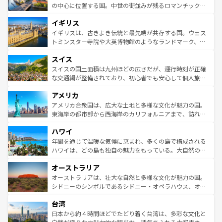
ンテンツ一覧
を参照してほしい。
から魅了する。また、フランスは美食の国としても知ら
の中心に位置する国。中世の街並みが残るロマンチック街
れ、フランス料理はユネスコ無形文化遺産にも登録されて
道から、未来を先取りするようなモダンな都市まで多様な
イギリス
いる。シャンパンの発祥地であるランス、プロヴァンスの
顔を持つこの国は、どこを歩いても飽きることがない。ベ
香り高いラベンダー畑など、多彩な楽しみ方が可能だ。さ
ルリンの文化的活気、バイエルン州のアルプスの絶景、そ
イギリスは、古きよき伝統と最先端が共存する国。ウェス
らに、パリ以外の地域にも魅力が溢れており、どの街角に
してライン川沿いのワイン畑といった風景は必見。ビール
トミンスター寺院や大英博物館のようなランドマーク、歴
も豊かな歴史と文化が息づいている。パリ以外の個性あふ
とソーセージを味わいながら地元の人と過ごす楽しい時間
史ある大学都市、美しい丘陵地帯や牧歌的な風景など、エ
れる地方に足を運ぶとそれぞれで全く異なる文化を体験で
スイス
は、お酒好きな人にはぜひ体験してほしい。 なお、新着の
リアごとに異なる魅力がある。また、優雅なアフタヌーン
きるだろう。 なお、新着のフランス情報は
コンテンツ一覧
ドイツ情報は
コンテンツ一覧
を参照してほしい。
ティー、ビール好きにはたまらない英国パブ、サッカー観
スイスの国土面積は九州ほどの広さだが、運行時刻が正確
を参照してほしい。
戦など、本場だからこそできる体験も豊富。イギリスを旅
な交通網が整備されており、初心者でも安心して個人旅行
して楽しみつくそう。 なお、新着のイギリス情報は
コンテ
を楽しめる。日本同様に時刻表どおりの旅が可能だ。中世
アメリカ
ンツ一覧
を参照してほしい。
の建物がそのまま残る町や、スイスならではのユニークな
博物館もあり、アルプス観光だけでなく町歩きも満喫する
アメリカ合衆国は、広大な土地と多様な文化が魅力の国。
ことができる。国民の所得が高いため物価も高いが、旅行
東海岸の都市部から西海岸のカリフォルニアまで、訪れる
者向けの交通パス提供のサービスもあり、うまく活用すれ
場所ごとに異なる風景と体験が待っている。ニューヨーク
ハワイ
ば市内交通費無料で観光を楽しむこともできる。 なお、新
のような巨大都市は、観光、ショッピング、エンターテイ
着のスイス情報は
コンテンツ一覧
を参照してほしい。
ンメントが詰まった刺激的なスポットだ。一方、アメリカ
年間を通じて温暖な気候に恵まれ、多くの島で構成される
西部には大自然が広がり、グランドキャニオンやイエロー
ハワイは、どの島も独自の魅力をもっている。大自然の神
ストーン国立公園といった絶景が堪能できる。さらに、南
秘を感じたいなら、火山が生み出した壮大な景観を誇るハ
オーストラリア
部のニューオーリンズでは、音楽と美食が融合した独特の
ワイ島は見逃せない。また、定番の観光地といえばオアフ
文化が魅力。旅行者はアメリカの各地域で異なる魅力を楽
島だが、静かな自然を求めるならマウイ島やカウアイ島が
オーストラリアは、壮大な自然と多様な文化が魅力の国。
しみながら、その多様性と豊かな歴史を感じることができ
おすすめ。エメラルドグリーンに輝く海をはじめ、豊かな
シドニーのシンボルであるシドニー・オペラハウス、オー
るだろう。車でのロードトリップや列車の旅も、アメリカ
文化や歴史が息づいている。「アロハスピリット」と呼ば
ストラリア東海岸北部に広がる大サンゴ礁地帯グレートバ
ならではの贅沢な旅のスタイルだ。 なお、新着のアメリカ
台湾
れるおもてなしの心で訪れる人々を迎えてくれるハワイの
リアリーフや大陸中央部にそびえるウルル（エアーズロッ
情報は
コンテンツ一覧
を参照してほしい。
人々、おいしいローカルフードやハワイアンミュージッ
ク）、タスマニアの美しい原生林やケアンズの熱帯雨林な
日本から約４時間ほどでたどり着く台湾は、多彩な文化と
ク、伝統的なフラダンスなど、すべてがハワイの魅力を彩
ど、見どころがたくさん。また、カフェやワイン、オージ