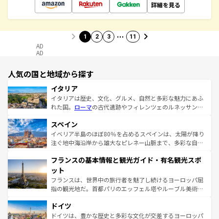
詳細を見る
…
1
2
3
11
AD
AD
人気の国と地域から探す
イタリア
イタリアは歴史、文化、グルメ、自然と多彩な魅力にあふ
れた国。
ローマ
の古代遺跡やフィレンツェのルネッサンス
美術、ヴェネツィアの運河など、歴史あるスポットはもち
スペイン
ろん、トスカーナの美しい田園風景やアマルフィ海岸の絶
景など、自然景観も見逃せない。観光の合間には、本場の
イベリア半島のほぼ80％を占めるスペインは、太陽が降り
ピザやパスタなど、絶品のイタリア料理を堪能することも
注ぐ地中海沿岸から雄大なピレネー山脈まで、多彩な自然
できる。朝目覚めてから夜眠るまで、すべての瞬間を楽し
と文化が詰まったヨーロッパ屈指の旅行先だ。多様な地域
フランスの基本情報と観光ガイド・有名観光スポ
ませてくれるイタリアで、忘れられない旅をしてみよう！
文化が根付くこの国では、情熱的なフラメンコ、熱気あふ
なお、新着のイタリア情報は
コンテンツ一覧
を参照してほ
れる闘牛、そして美味しいタパスが生活の一部となってい
ット
しい。
る。首都マドリードの洗練された雰囲気や、バルセロナの
フランスは、世界中の旅行者を魅了し続けるヨーロッパ屈
アートに溢れた街角から、地方では古代ローマ遺跡や中世
指の観光地だ。首都パリのエッフェル塔やルーブル美術館
の城塞都市、穏やかなビーチリゾートまで多彩な表情を見
といった象徴的なスポットから、田舎町の古風な美しさま
せる。地方によって風土や気候が異なるスペインはその個
ドイツ
で、幅広い魅力が詰まっている。華麗な宮殿、歴史的な大
性で訪れる人を魅了する。 なお、新着のスペイン情報は
コ
聖堂、美しいビーチ、そして豊かな自然が、訪れる者を心
ドイツは、豊かな歴史と多彩な文化が交差するヨーロッパ