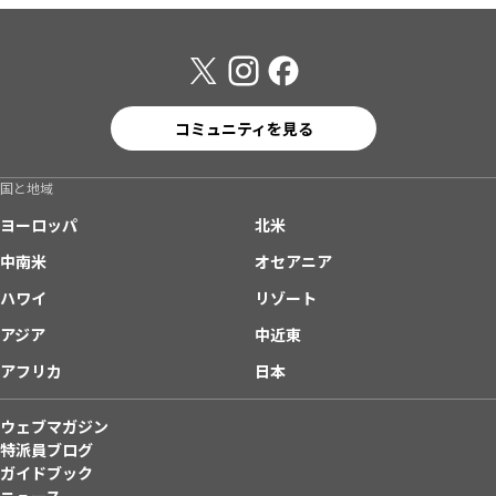
コミュニティを見る
国と地域
ヨーロッパ
北米
中南米
オセアニア
ハワイ
リゾート
アジア
中近東
アフリカ
日本
ウェブマガジン
特派員ブログ
ガイドブック
ニュース