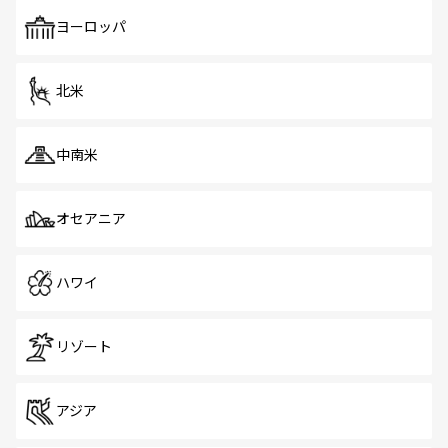
も、旅行者にとっては魅力的なポイント。グルメも豊富
で、ホーカーズは地元の風情を楽しめる外せないスポット
ヨーロッパ
だ。訪れる人を飽きさせないシンガポールで、多様な魅力
を体感しよう。 なお、新着のシンガポール情報は
コンテン
ツ一覧
を参照してほしい。
北米
中南米
オセアニア
ハワイ
リゾート
アジア