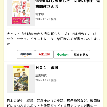
御朱印はじめました 関東の神社 週
末開運さんぽ
御朱印
2016.12.22 発売
大ヒット「地球の歩き方 御朱印シリーズ」では初めてのコミ
ックエッセイ。イラストレーター柴田かおるが書きおろしまし
た
詳細を見る
Ｈ０１ 戦国
歴史時代
2025.10.23 発売
日本の城や古戦場、武将ゆかりの史跡、展示施設など、戦国時
代にまつわるスポットを徹底ガイドする歴史ファン必携の一