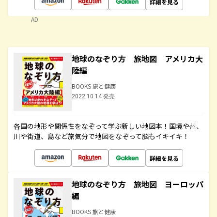
詳細を見る
AD
地球のなぞり方 旅地図 アメリカ大
陸編
BOOKS 旅と健康
2022.10.14 発売
各国の地形や関係性をなぞって学ぶ新しい地図本！国境や州、
川や街道、島など旅気分で地図をなぞって脳もイキイキ！
詳細を見る
地球のなぞり方 旅地図 ヨーロッパ
編
BOOKS 旅と健康