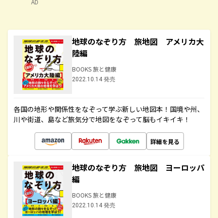
AD
地球のなぞり方 旅地図 アメリカ大
陸編
BOOKS 旅と健康
2022.10.14 発売
各国の地形や関係性をなぞって学ぶ新しい地図本！国境や州、
川や街道、島など旅気分で地図をなぞって脳もイキイキ！
詳細を見る
地球のなぞり方 旅地図 ヨーロッパ
編
BOOKS 旅と健康
2022.10.14 発売