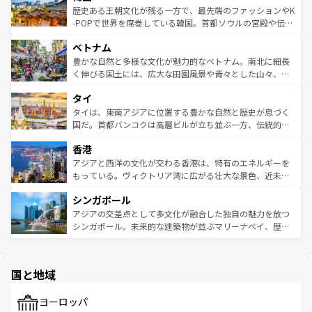
は
コンテンツ一覧
を参照してほしい。
ビング、ハイキングなど、アウトドア好きにはたまらな
と山間の静けさが共存しており、訪れる人に新しい発見と
歴史ある王朝文化が残る一方で、最先端のファッションやK
い。オーストラリアの多彩な魅力を存分に味わいつくそ
驚きをもたらしてくれる。また、奥深い台湾の食文化も魅
-POPで世界を席巻している韓国。首都ソウルの宮殿や伝統
う。 なお、新着のオーストラリア情報は
コンテンツ一覧
を
力で、夜市などの屋台グルメから高級料理、ヘルシーで美
家屋が並ぶエリアでは韓国の歴史と文化に浸ることがで
参照してほしい。
ベトナム
容にもいいと評判のスイーツなど、バラエティ豊かな料理
き、地方に足を延ばせば四季折々の自然美を楽しむことが
が味わえる。 なお、新着の台湾情報は
コンテンツ一覧
を参
できる。そして、キムチや焼肉、絶品のストリートフード
豊かな自然と多様な文化が魅力的なベトナム。南北に細長
照してほしい。
まで、さまざまな韓国料理が待っている。夜には、韓国な
く伸びる国土には、広大な田園風景や青々とした山々、世
らではのナイトライフも堪能できる。あたたかいホスピタ
界遺産に登録された壮大な自然景観が点在し、都市部では
タイ
リティに包まれながら、韓国の多彩な魅力を心ゆくまで味
急速な発展と共に伝統が息づく。ハノイの古い町並みやホ
わってみてほしい。 なお、新着の韓国情報は
コンテンツ一
ーチミン市のフランス統治時代の建物も、独特の雰囲気を
タイは、東南アジアに位置する豊かな自然と歴史が息づく
覧
を参照してほしい。
醸し出している。また、バラエティの豊かさとおいしさで
国だ。首都バンコクは高層ビルが立ち並ぶ一方、伝統的な
世界中の食通を魅了してやまないベトナム料理も魅力のひ
寺院や市場がいたるところに点在し、古きよき文化と現代
香港
とつ。フォーやバインミー、ベトナムコーヒーなどは、ぜ
の活気が交差している。北部ではチェンマイなどの山岳地
ひ現地で味わいたい。どの地域を訪れてもあたたかい人々
帯で自然と触れ合い、南部ではプーケットやクラビの美し
アジアと西洋の文化が交わる香港は、特有のエネルギーを
が旅行者を迎えてくれるので、きっと忘れられない旅にな
いビーチでリゾート気分を楽しむことができる。タイ料理
もっている。ヴィクトリア湾に広がる壮大な景色、近未来
るはずだ。 なお、新着のベトナム情報は
コンテンツ一覧
を
は世界的に有名で、屋台から高級レストランまで味覚を刺
的なアートスポット、そして歴史と現代が融合した町並
参照してほしい。
シンガポール
激する。気候は一年中温暖で、どの季節にも異なる楽しみ
み、どこを訪れても感動するはず。観光スポットが密集し
が待っている。親しみやすいタイの人々、仏教を中心とし
ており、効率よく見どころを回れるのも魅力。息をのむよ
アジアの交差点として多文化が融合した独自の魅力を放つ
た文化、そして多様な観光資源が、訪れる旅人を魅了し続
うな絶景から文化的な体験まで、香港を存分に楽しみ尽く
シンガポール。未来的な建築物が並ぶマリーナベイ、歴史
ける。 なお、新着のタイ情報は
コンテンツ一覧
を参照して
そう。 なお、新着の香港情報は
コンテンツ一覧
を参照して
と伝統を感じられるエスニックタウン、多数の緑豊かな公
ほしい。
ほしい。
園や自然保護区など、自然が調和した近代的な景観と文化
の多様性あふれるカラフルな町は、どこを歩いても新しい
国と地域
発見がある。さらに、治安のよさや充実した公共交通機関
も、旅行者にとっては魅力的なポイント。グルメも豊富
で、ホーカーズは地元の風情を楽しめる外せないスポット
ヨーロッパ