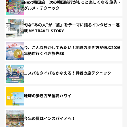
Next韓国旅 次の韓国旅行がもっと楽しくなる 旅先・
グルメ・テクニック
旬な“あの人”が「旅」をテーマに語るインタビュー連
載 MY TRAVEL STORY
今、こんな旅がしてみたい！地球の歩き方が選ぶ2026
年絶対行くべき旅先30
コスパもタイパもかなえる！賢者の旅テクニック
地球の歩き方♥偏愛ハワイ
今年の夏はインスパイアへ！