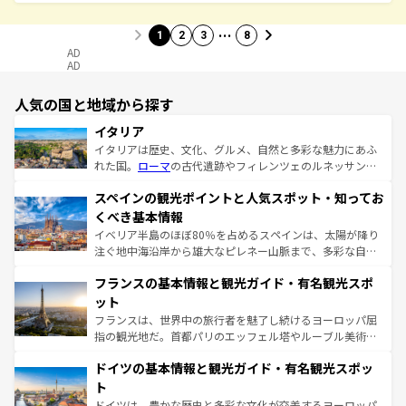
…
1
2
3
8
AD
AD
人気の国と地域から探す
イタリア
イタリアは歴史、文化、グルメ、自然と多彩な魅力にあふ
れた国。
ローマ
の古代遺跡やフィレンツェのルネッサンス
美術、ヴェネツィアの運河など、歴史あるスポットはもち
スペインの観光ポイントと人気スポット・知ってお
ろん、トスカーナの美しい田園風景やアマルフィ海岸の絶
景など、自然景観も見逃せない。観光の合間には、本場の
くべき基本情報
ピザやパスタなど、絶品のイタリア料理を堪能することも
イベリア半島のほぼ80％を占めるスペインは、太陽が降り
できる。朝目覚めてから夜眠るまで、すべての瞬間を楽し
注ぐ地中海沿岸から雄大なピレネー山脈まで、多彩な自然
ませてくれるイタリアで、忘れられない旅をしてみよう！
と文化が詰まったヨーロッパ屈指の旅行先だ。多様な地域
なお、新着のイタリア情報は
コンテンツ一覧
を参照してほ
フランスの基本情報と観光ガイド・有名観光スポ
文化が根付くこの国では、情熱的なフラメンコ、熱気あふ
しい。
れる闘牛、そして美味しいタパスが生活の一部となってい
ット
る。首都マドリードの洗練された雰囲気や、バルセロナの
フランスは、世界中の旅行者を魅了し続けるヨーロッパ屈
アートに溢れた街角から、地方では古代ローマ遺跡や中世
指の観光地だ。首都パリのエッフェル塔やルーブル美術館
の城塞都市、穏やかなビーチリゾートまで多彩な表情を見
といった象徴的なスポットから、田舎町の古風な美しさま
せる。地方によって風土や気候が異なるスペインはその個
ドイツの基本情報と観光ガイド・有名観光スポッ
で、幅広い魅力が詰まっている。華麗な宮殿、歴史的な大
性で訪れる人を魅了する。 なお、新着のスペイン情報は
コ
聖堂、美しいビーチ、そして豊かな自然が、訪れる者を心
ト
ンテンツ一覧
を参照してほしい。
から魅了する。また、フランスは美食の国としても知ら
ドイツは、豊かな歴史と多彩な文化が交差するヨーロッパ