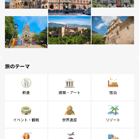
旅のテーマ
飲食
建築・アート
宿泊
イベント・観戦
世界遺産
リゾート