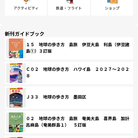
アクティビティ
鉄道・フライト
ショップ
新刊ガイドブック
１５ 地球の歩き方 島旅 伊豆大島 利島（伊豆諸
島①）３訂版
Ｃ０２ 地球の歩き方 ハワイ島 ２０２７～２０２
８
Ｊ３３ 地球の歩き方 墨田区
０２ 地球の歩き方 島旅 奄美大島 喜界島 加計
呂麻島（奄美群島１） ５訂版