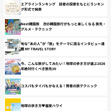
エアラインランキング 読者の投票をもとにランキン
グ形式で発表
Next韓国旅 次の韓国旅行がもっと楽しくなる 旅先・
グルメ・テクニック
旬な“あの人”が「旅」をテーマに語るインタビュー連
載 MY TRAVEL STORY
今、こんな旅がしてみたい！地球の歩き方が選ぶ2026
年絶対行くべき旅先30
コスパもタイパもかなえる！賢者の旅テクニック
地球の歩き方♥偏愛ハワイ