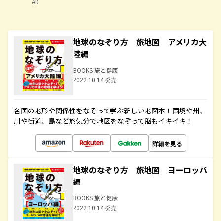
AD
地球のなぞり方 旅地図 アメリカ大
陸編
BOOKS 旅と健康
2022.10.14 発売
各国の地形や関係性をなぞって学ぶ新しい地図本！国境や州、
川や街道、島など旅気分で地図をなぞって脳もイキイキ！
詳細を見る
地球のなぞり方 旅地図 ヨーロッパ
編
BOOKS 旅と健康
2022.10.14 発売