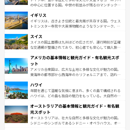
れ、フランス料理はユネスコ無形文化遺産にも登録されて
の中心に位置する国。中世の街並みが残るロマンチック街
いる。シャンパンの発祥地であるランス、プロヴァンスの
道から、未来を先取りするようなモダンな都市まで多様な
香り高いラベンダー畑など、多彩な楽しみ方が可能だ。さ
イギリス
顔を持つこの国は、どこを歩いても飽きることがない。ベ
らに、パリ以外の地域にも魅力が溢れており、どの街角に
ルリンの文化的活気、バイエルン州のアルプスの絶景、そ
イギリスは、古きよき伝統と最先端が共存する国。ウェス
も豊かな歴史と文化が息づいている。パリ以外の個性あふ
してライン川沿いのワイン畑といった風景は必見。ビール
トミンスター寺院や大英博物館のようなランドマーク、歴
れる地方に足を運ぶとそれぞれで全く異なる文化を体験で
とソーセージを味わいながら地元の人と過ごす楽しい時間
史ある大学都市、美しい丘陵地帯や牧歌的な風景など、エ
きるだろう。 なお、新着のフランス情報は
コンテンツ一覧
スイス
は、お酒好きな人にはぜひ体験してほしい。 なお、新着の
リアごとに異なる魅力がある。また、優雅なアフタヌーン
を参照してほしい。
ドイツ情報は
コンテンツ一覧
を参照してほしい。
ティー、ビール好きにはたまらない英国パブ、サッカー観
スイスの国土面積は九州ほどの広さだが、運行時刻が正確
戦など、本場だからこそできる体験も豊富。イギリスを旅
な交通網が整備されており、初心者でも安心して個人旅行
して楽しみつくそう。 なお、新着のイギリス情報は
コンテ
を楽しめる。日本同様に時刻表どおりの旅が可能だ。中世
アメリカの基本情報と観光ガイド・有名観光スポ
ンツ一覧
を参照してほしい。
の建物がそのまま残る町や、スイスならではのユニークな
博物館もあり、アルプス観光だけでなく町歩きも満喫する
ット
ことができる。国民の所得が高いため物価も高いが、旅行
アメリカ合衆国は、広大な土地と多様な文化が魅力の国。
者向けの交通パス提供のサービスもあり、うまく活用すれ
東海岸の都市部から西海岸のカリフォルニアまで、訪れる
ば市内交通費無料で観光を楽しむこともできる。 なお、新
場所ごとに異なる風景と体験が待っている。ニューヨーク
着のスイス情報は
コンテンツ一覧
を参照してほしい。
ハワイ
のような巨大都市は、観光、ショッピング、エンターテイ
ンメントが詰まった刺激的なスポットだ。一方、アメリカ
年間を通じて温暖な気候に恵まれ、多くの島で構成される
西部には大自然が広がり、グランドキャニオンやイエロー
ハワイは、どの島も独自の魅力をもっている。大自然の神
ストーン国立公園といった絶景が堪能できる。さらに、南
秘を感じたいなら、火山が生み出した壮大な景観を誇るハ
オーストラリアの基本情報と観光ガイド・有名観
部のニューオーリンズでは、音楽と美食が融合した独特の
ワイ島は見逃せない。また、定番の観光地といえばオアフ
文化が魅力。旅行者はアメリカの各地域で異なる魅力を楽
島だが、静かな自然を求めるならマウイ島やカウアイ島が
光スポット
しみながら、その多様性と豊かな歴史を感じることができ
おすすめ。エメラルドグリーンに輝く海をはじめ、豊かな
オーストラリアは、壮大な自然と多様な文化が魅力の国。
るだろう。車でのロードトリップや列車の旅も、アメリカ
文化や歴史が息づいている。「アロハスピリット」と呼ば
シドニーのシンボルであるシドニー・オペラハウス、オー
ならではの贅沢な旅のスタイルだ。 なお、新着のアメリカ
れるおもてなしの心で訪れる人々を迎えてくれるハワイの
ストラリア東海岸北部に広がる大サンゴ礁地帯グレートバ