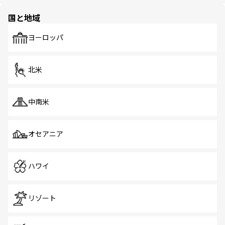
ほしい。
園や自然保護区など、自然が調和した近代的な景観と文化
の多様性あふれるカラフルな町は、どこを歩いても新しい
国と地域
発見がある。さらに、治安のよさや充実した公共交通機関
も、旅行者にとっては魅力的なポイント。グルメも豊富
で、ホーカーズは地元の風情を楽しめる外せないスポット
ヨーロッパ
だ。訪れる人を飽きさせないシンガポールで、多様な魅力
を体感しよう。 なお、新着のシンガポール情報は
コンテン
ツ一覧
を参照してほしい。
北米
中南米
オセアニア
ハワイ
リゾート