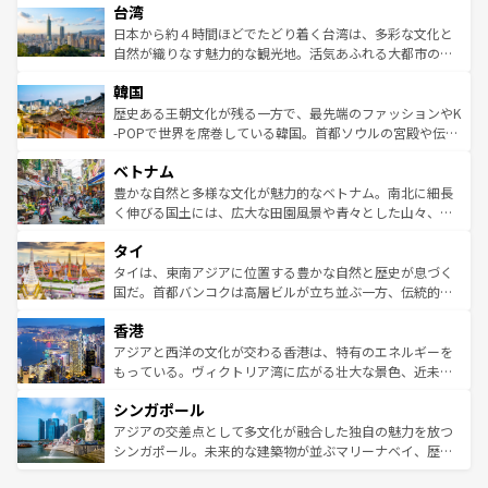
情報は
コンテンツ一覧
を参照してほしい。
人々、おいしいローカルフードやハワイアンミュージッ
台湾
リアリーフや大陸中央部にそびえるウルル（エアーズロッ
ク、伝統的なフラダンスなど、すべてがハワイの魅力を彩
ク）、タスマニアの美しい原生林やケアンズの熱帯雨林な
日本から約４時間ほどでたどり着く台湾は、多彩な文化と
っている。訪れるたびに新しい発見と感動が待っているハ
ど、見どころがたくさん。また、カフェやワイン、オージ
自然が織りなす魅力的な観光地。活気あふれる大都市の台
ワイを、存分に味わってほしい。 なお、新着のハワイ情報
ービーフなどの食文化も豊かで、美味しいものであふれて
北やノスタルジックな町並みが人気な九份（ジォウフェ
は
コンテンツ一覧
を参照してほしい。
韓国
いる。アクティビティも充実しており、サーフィンやダイ
ン）、静ひつな山岳地帯である台湾東部など、都市の喧騒
ビング、ハイキングなど、アウトドア好きにはたまらな
と山間の静けさが共存しており、訪れる人に新しい発見と
歴史ある王朝文化が残る一方で、最先端のファッションやK
い。オーストラリアの多彩な魅力を存分に味わいつくそ
驚きをもたらしてくれる。また、奥深い台湾の食文化も魅
-POPで世界を席巻している韓国。首都ソウルの宮殿や伝統
う。 なお、新着のオーストラリア情報は
コンテンツ一覧
を
力で、夜市などの屋台グルメから高級料理、ヘルシーで美
家屋が並ぶエリアでは韓国の歴史と文化に浸ることがで
参照してほしい。
ベトナム
容にもいいと評判のスイーツなど、バラエティ豊かな料理
き、地方に足を延ばせば四季折々の自然美を楽しむことが
が味わえる。 なお、新着の台湾情報は
コンテンツ一覧
を参
できる。そして、キムチや焼肉、絶品のストリートフード
豊かな自然と多様な文化が魅力的なベトナム。南北に細長
照してほしい。
まで、さまざまな韓国料理が待っている。夜には、韓国な
く伸びる国土には、広大な田園風景や青々とした山々、世
らではのナイトライフも堪能できる。あたたかいホスピタ
界遺産に登録された壮大な自然景観が点在し、都市部では
タイ
リティに包まれながら、韓国の多彩な魅力を心ゆくまで味
急速な発展と共に伝統が息づく。ハノイの古い町並みやホ
わってみてほしい。 なお、新着の韓国情報は
コンテンツ一
ーチミン市のフランス統治時代の建物も、独特の雰囲気を
タイは、東南アジアに位置する豊かな自然と歴史が息づく
覧
を参照してほしい。
醸し出している。また、バラエティの豊かさとおいしさで
国だ。首都バンコクは高層ビルが立ち並ぶ一方、伝統的な
世界中の食通を魅了してやまないベトナム料理も魅力のひ
寺院や市場がいたるところに点在し、古きよき文化と現代
香港
とつ。フォーやバインミー、ベトナムコーヒーなどは、ぜ
の活気が交差している。北部ではチェンマイなどの山岳地
ひ現地で味わいたい。どの地域を訪れてもあたたかい人々
帯で自然と触れ合い、南部ではプーケットやクラビの美し
アジアと西洋の文化が交わる香港は、特有のエネルギーを
が旅行者を迎えてくれるので、きっと忘れられない旅にな
いビーチでリゾート気分を楽しむことができる。タイ料理
もっている。ヴィクトリア湾に広がる壮大な景色、近未来
るはずだ。 なお、新着のベトナム情報は
コンテンツ一覧
を
は世界的に有名で、屋台から高級レストランまで味覚を刺
的なアートスポット、そして歴史と現代が融合した町並
参照してほしい。
シンガポール
激する。気候は一年中温暖で、どの季節にも異なる楽しみ
み、どこを訪れても感動するはず。観光スポットが密集し
が待っている。親しみやすいタイの人々、仏教を中心とし
ており、効率よく見どころを回れるのも魅力。息をのむよ
アジアの交差点として多文化が融合した独自の魅力を放つ
た文化、そして多様な観光資源が、訪れる旅人を魅了し続
うな絶景から文化的な体験まで、香港を存分に楽しみ尽く
シンガポール。未来的な建築物が並ぶマリーナベイ、歴史
ける。 なお、新着のタイ情報は
コンテンツ一覧
を参照して
そう。 なお、新着の香港情報は
コンテンツ一覧
を参照して
と伝統を感じられるエスニックタウン、多数の緑豊かな公
ほしい。