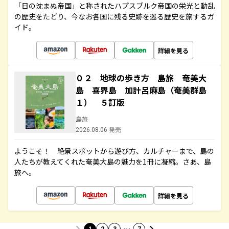
「日の沈まぬ帝国」と称されたハプスブルク帝国の栄光と動乱
の歴史をたどり、今なお各国に残る史跡を巡る歴史を旅するガ
イド。
詳細を見る
０２ 地球の歩き方 島旅 奄美大
島 喜界島 加計呂麻島（奄美群島
１） ５訂版
島旅
2026.08.06 発売
ようこそ！ 絶景スポットから遊び方、カルチャーまで、島の
人たちが教えてくれた奄美大島の魅力を1冊に凝縮。さあ、島
旅へ。
詳細を見る
…