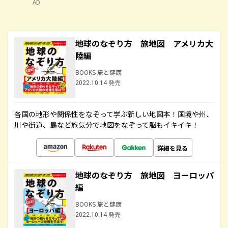
AD
地球のなぞり方 旅地図 アメリカ大
陸編
BOOKS 旅と健康
2022.10.14 発売
各国の地形や関係性をなぞって学ぶ新しい地図本！国境や州、
川や街道、島など旅気分で地図をなぞって脳もイキイキ！
詳細を見る
地球のなぞり方 旅地図 ヨーロッパ
編
BOOKS 旅と健康
2022.10.14 発売