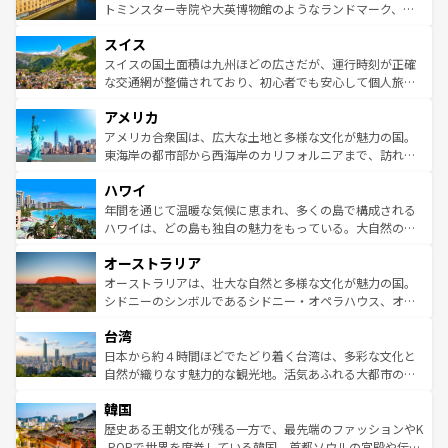
らに、パリ以外の地域にも魅力が溢れており、どの街角に
してライン川沿いのワイン畑といった風景は必見。ビール
トミンスター寺院や大英博物館のようなランドマーク、歴
も豊かな歴史と文化が息づいている。パリ以外の個性あふ
とソーセージを味わいながら地元の人と過ごす楽しい時間
史ある大学都市、美しい丘陵地帯や牧歌的な風景など、エ
れる地方に足を運ぶとそれぞれで全く異なる文化を体験で
スイス
は、お酒好きな人にはぜひ体験してほしい。 なお、新着の
リアごとに異なる魅力がある。また、優雅なアフタヌーン
きるだろう。 なお、新着のフランス情報は
コンテンツ一覧
ドイツ情報は
コンテンツ一覧
を参照してほしい。
ティー、ビール好きにはたまらない英国パブ、サッカー観
スイスの国土面積は九州ほどの広さだが、運行時刻が正確
を参照してほしい。
戦など、本場だからこそできる体験も豊富。イギリスを旅
な交通網が整備されており、初心者でも安心して個人旅行
して楽しみつくそう。 なお、新着のイギリス情報は
コンテ
を楽しめる。日本同様に時刻表どおりの旅が可能だ。中世
アメリカ
ンツ一覧
を参照してほしい。
の建物がそのまま残る町や、スイスならではのユニークな
博物館もあり、アルプス観光だけでなく町歩きも満喫する
アメリカ合衆国は、広大な土地と多様な文化が魅力の国。
ことができる。国民の所得が高いため物価も高いが、旅行
東海岸の都市部から西海岸のカリフォルニアまで、訪れる
者向けの交通パス提供のサービスもあり、うまく活用すれ
場所ごとに異なる風景と体験が待っている。ニューヨーク
ハワイ
ば市内交通費無料で観光を楽しむこともできる。 なお、新
のような巨大都市は、観光、ショッピング、エンターテイ
着のスイス情報は
コンテンツ一覧
を参照してほしい。
ンメントが詰まった刺激的なスポットだ。一方、アメリカ
年間を通じて温暖な気候に恵まれ、多くの島で構成される
西部には大自然が広がり、グランドキャニオンやイエロー
ハワイは、どの島も独自の魅力をもっている。大自然の神
ストーン国立公園といった絶景が堪能できる。さらに、南
秘を感じたいなら、火山が生み出した壮大な景観を誇るハ
オーストラリア
部のニューオーリンズでは、音楽と美食が融合した独特の
ワイ島は見逃せない。また、定番の観光地といえばオアフ
文化が魅力。旅行者はアメリカの各地域で異なる魅力を楽
島だが、静かな自然を求めるならマウイ島やカウアイ島が
オーストラリアは、壮大な自然と多様な文化が魅力の国。
しみながら、その多様性と豊かな歴史を感じることができ
おすすめ。エメラルドグリーンに輝く海をはじめ、豊かな
シドニーのシンボルであるシドニー・オペラハウス、オー
るだろう。車でのロードトリップや列車の旅も、アメリカ
文化や歴史が息づいている。「アロハスピリット」と呼ば
ストラリア東海岸北部に広がる大サンゴ礁地帯グレートバ
ならではの贅沢な旅のスタイルだ。 なお、新着のアメリカ
台湾
れるおもてなしの心で訪れる人々を迎えてくれるハワイの
リアリーフや大陸中央部にそびえるウルル（エアーズロッ
情報は
コンテンツ一覧
を参照してほしい。
人々、おいしいローカルフードやハワイアンミュージッ
ク）、タスマニアの美しい原生林やケアンズの熱帯雨林な
日本から約４時間ほどでたどり着く台湾は、多彩な文化と
ク、伝統的なフラダンスなど、すべてがハワイの魅力を彩
ど、見どころがたくさん。また、カフェやワイン、オージ
自然が織りなす魅力的な観光地。活気あふれる大都市の台
っている。訪れるたびに新しい発見と感動が待っているハ
ービーフなどの食文化も豊かで、美味しいものであふれて
北やノスタルジックな町並みが人気な九份（ジォウフェ
ワイを、存分に味わってほしい。 なお、新着のハワイ情報
韓国
いる。アクティビティも充実しており、サーフィンやダイ
ン）、静ひつな山岳地帯である台湾東部など、都市の喧騒
は
コンテンツ一覧
を参照してほしい。
ビング、ハイキングなど、アウトドア好きにはたまらな
と山間の静けさが共存しており、訪れる人に新しい発見と
歴史ある王朝文化が残る一方で、最先端のファッションやK
い。オーストラリアの多彩な魅力を存分に味わいつくそ
驚きをもたらしてくれる。また、奥深い台湾の食文化も魅
-POPで世界を席巻している韓国。首都ソウルの宮殿や伝統