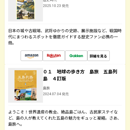
2025.10.23 発売
日本の城や古戦場、武将ゆかりの史跡、展示施設など、戦国時
代にまつわるスポットを徹底ガイドする歴史ファン必携の一
冊。
詳細を見る
０１ 地球の歩き方 島旅 五島列
島 ４訂版
島旅
2024.07.04 発売
ようこそ！世界遺産の教会、絶品島ごはん、古民家ステイな
ど、島の人が教えてくれた五島の魅力をギュッと凝縮。さあ、
島旅へ。