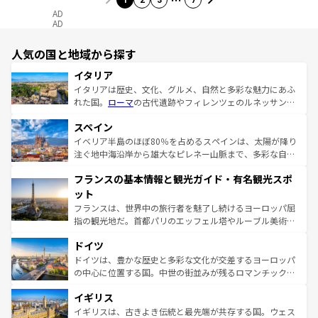
1
2
3
7
AD
AD
人気の国と地域から探す
イタリア
イタリアは歴史、文化、グルメ、自然と多彩な魅力にあふ
れた国。
ローマ
の古代遺跡やフィレンツェのルネッサンス
美術、ヴェネツィアの運河など、歴史あるスポットはもち
スペイン
ろん、トスカーナの美しい田園風景やアマルフィ海岸の絶
景など、自然景観も見逃せない。観光の合間には、本場の
イベリア半島のほぼ80％を占めるスペインは、太陽が降り
ピザやパスタなど、絶品のイタリア料理を堪能することも
注ぐ地中海沿岸から雄大なピレネー山脈まで、多彩な自然
できる。朝目覚めてから夜眠るまで、すべての瞬間を楽し
と文化が詰まったヨーロッパ屈指の旅行先だ。多様な地域
フランスの基本情報と観光ガイド・有名観光スポ
ませてくれるイタリアで、忘れられない旅をしてみよう！
文化が根付くこの国では、情熱的なフラメンコ、熱気あふ
なお、新着のイタリア情報は
コンテンツ一覧
を参照してほ
れる闘牛、そして美味しいタパスが生活の一部となってい
ット
しい。
る。首都マドリードの洗練された雰囲気や、バルセロナの
フランスは、世界中の旅行者を魅了し続けるヨーロッパ屈
アートに溢れた街角から、地方では古代ローマ遺跡や中世
指の観光地だ。首都パリのエッフェル塔やルーブル美術館
の城塞都市、穏やかなビーチリゾートまで多彩な表情を見
といった象徴的なスポットから、田舎町の古風な美しさま
せる。地方によって風土や気候が異なるスペインはその個
ドイツ
で、幅広い魅力が詰まっている。華麗な宮殿、歴史的な大
性で訪れる人を魅了する。 なお、新着のスペイン情報は
コ
聖堂、美しいビーチ、そして豊かな自然が、訪れる者を心
ドイツは、豊かな歴史と多彩な文化が交差するヨーロッパ
ンテンツ一覧
を参照してほしい。
から魅了する。また、フランスは美食の国としても知ら
の中心に位置する国。中世の街並みが残るロマンチック街
れ、フランス料理はユネスコ無形文化遺産にも登録されて
道から、未来を先取りするようなモダンな都市まで多様な
イギリス
いる。シャンパンの発祥地であるランス、プロヴァンスの
顔を持つこの国は、どこを歩いても飽きることがない。ベ
香り高いラベンダー畑など、多彩な楽しみ方が可能だ。さ
ルリンの文化的活気、バイエルン州のアルプスの絶景、そ
イギリスは、古きよき伝統と最先端が共存する国。ウェス