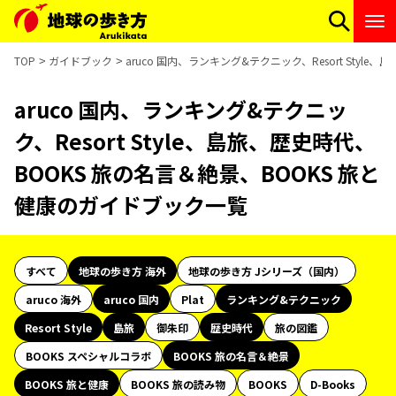
TOP
ガイドブック
aruco 国内、ランキング&テクニック、Resort Sty
aruco 国内、ランキング&テクニッ
ク、Resort Style、島旅、歴史時代、
BOOKS 旅の名言＆絶景、BOOKS 旅と
健康のガイドブック一覧
すべて
地球の歩き方 海外
地球の歩き方 Jシリーズ（国内）
aruco 海外
aruco 国内
Plat
ランキング&テクニック
Resort Style
島旅
御朱印
歴史時代
旅の図鑑
BOOKS スペシャルコラボ
BOOKS 旅の名言＆絶景
BOOKS 旅と健康
BOOKS 旅の読み物
BOOKS
D-Books