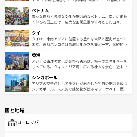
う。 なお、新着のオーストラリア情報は
コンテンツ一覧
を
力で、夜市などの屋台グルメから高級料理、ヘルシーで美
家屋が並ぶエリアでは韓国の歴史と文化に浸ることがで
参照してほしい。
ベトナム
容にもいいと評判のスイーツなど、バラエティ豊かな料理
き、地方に足を延ばせば四季折々の自然美を楽しむことが
が味わえる。 なお、新着の台湾情報は
コンテンツ一覧
を参
できる。そして、キムチや焼肉、絶品のストリートフード
豊かな自然と多様な文化が魅力的なベトナム。南北に細長
照してほしい。
まで、さまざまな韓国料理が待っている。夜には、韓国な
く伸びる国土には、広大な田園風景や青々とした山々、世
らではのナイトライフも堪能できる。あたたかいホスピタ
界遺産に登録された壮大な自然景観が点在し、都市部では
タイ
リティに包まれながら、韓国の多彩な魅力を心ゆくまで味
急速な発展と共に伝統が息づく。ハノイの古い町並みやホ
わってみてほしい。 なお、新着の韓国情報は
コンテンツ一
ーチミン市のフランス統治時代の建物も、独特の雰囲気を
タイは、東南アジアに位置する豊かな自然と歴史が息づく
覧
を参照してほしい。
醸し出している。また、バラエティの豊かさとおいしさで
国だ。首都バンコクは高層ビルが立ち並ぶ一方、伝統的な
世界中の食通を魅了してやまないベトナム料理も魅力のひ
寺院や市場がいたるところに点在し、古きよき文化と現代
香港
とつ。フォーやバインミー、ベトナムコーヒーなどは、ぜ
の活気が交差している。北部ではチェンマイなどの山岳地
ひ現地で味わいたい。どの地域を訪れてもあたたかい人々
帯で自然と触れ合い、南部ではプーケットやクラビの美し
アジアと西洋の文化が交わる香港は、特有のエネルギーを
が旅行者を迎えてくれるので、きっと忘れられない旅にな
いビーチでリゾート気分を楽しむことができる。タイ料理
もっている。ヴィクトリア湾に広がる壮大な景色、近未来
るはずだ。 なお、新着のベトナム情報は
コンテンツ一覧
を
は世界的に有名で、屋台から高級レストランまで味覚を刺
的なアートスポット、そして歴史と現代が融合した町並
参照してほしい。
シンガポール
激する。気候は一年中温暖で、どの季節にも異なる楽しみ
み、どこを訪れても感動するはず。観光スポットが密集し
が待っている。親しみやすいタイの人々、仏教を中心とし
ており、効率よく見どころを回れるのも魅力。息をのむよ
アジアの交差点として多文化が融合した独自の魅力を放つ
た文化、そして多様な観光資源が、訪れる旅人を魅了し続
うな絶景から文化的な体験まで、香港を存分に楽しみ尽く
シンガポール。未来的な建築物が並ぶマリーナベイ、歴史
ける。 なお、新着のタイ情報は
コンテンツ一覧
を参照して
そう。 なお、新着の香港情報は
コンテンツ一覧
を参照して
と伝統を感じられるエスニックタウン、多数の緑豊かな公
ほしい。
ほしい。
園や自然保護区など、自然が調和した近代的な景観と文化
の多様性あふれるカラフルな町は、どこを歩いても新しい
国と地域
発見がある。さらに、治安のよさや充実した公共交通機関
も、旅行者にとっては魅力的なポイント。グルメも豊富
で、ホーカーズは地元の風情を楽しめる外せないスポット
ヨーロッパ
だ。訪れる人を飽きさせないシンガポールで、多様な魅力
を体感しよう。 なお、新着のシンガポール情報は
コンテン