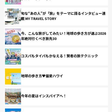
旬な“あの人”が「旅」をテーマに語るインタビュー連
載 MY TRAVEL STORY
今、こんな旅がしてみたい！地球の歩き方が選ぶ2026
年絶対行くべき旅先30
コスパもタイパもかなえる！賢者の旅テクニック
地球の歩き方♥偏愛ハワイ
今年の夏はインスパイアへ！