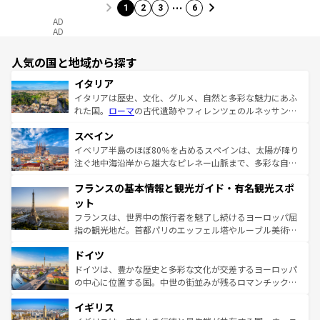
…
1
2
3
6
AD
AD
人気の国と地域から探す
イタリア
イタリアは歴史、文化、グルメ、自然と多彩な魅力にあふ
れた国。
ローマ
の古代遺跡やフィレンツェのルネッサンス
美術、ヴェネツィアの運河など、歴史あるスポットはもち
スペイン
ろん、トスカーナの美しい田園風景やアマルフィ海岸の絶
景など、自然景観も見逃せない。観光の合間には、本場の
イベリア半島のほぼ80％を占めるスペインは、太陽が降り
ピザやパスタなど、絶品のイタリア料理を堪能することも
注ぐ地中海沿岸から雄大なピレネー山脈まで、多彩な自然
できる。朝目覚めてから夜眠るまで、すべての瞬間を楽し
と文化が詰まったヨーロッパ屈指の旅行先だ。多様な地域
フランスの基本情報と観光ガイド・有名観光スポ
ませてくれるイタリアで、忘れられない旅をしてみよう！
文化が根付くこの国では、情熱的なフラメンコ、熱気あふ
なお、新着のイタリア情報は
コンテンツ一覧
を参照してほ
れる闘牛、そして美味しいタパスが生活の一部となってい
ット
しい。
る。首都マドリードの洗練された雰囲気や、バルセロナの
フランスは、世界中の旅行者を魅了し続けるヨーロッパ屈
アートに溢れた街角から、地方では古代ローマ遺跡や中世
指の観光地だ。首都パリのエッフェル塔やルーブル美術館
の城塞都市、穏やかなビーチリゾートまで多彩な表情を見
といった象徴的なスポットから、田舎町の古風な美しさま
せる。地方によって風土や気候が異なるスペインはその個
ドイツ
で、幅広い魅力が詰まっている。華麗な宮殿、歴史的な大
性で訪れる人を魅了する。 なお、新着のスペイン情報は
コ
聖堂、美しいビーチ、そして豊かな自然が、訪れる者を心
ドイツは、豊かな歴史と多彩な文化が交差するヨーロッパ
ンテンツ一覧
を参照してほしい。
から魅了する。また、フランスは美食の国としても知ら
の中心に位置する国。中世の街並みが残るロマンチック街
れ、フランス料理はユネスコ無形文化遺産にも登録されて
道から、未来を先取りするようなモダンな都市まで多様な
イギリス
いる。シャンパンの発祥地であるランス、プロヴァンスの
顔を持つこの国は、どこを歩いても飽きることがない。ベ
香り高いラベンダー畑など、多彩な楽しみ方が可能だ。さ