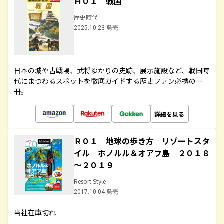
Ｈ０１ 戦国
歴史時代
2025.10.23 発売
日本の城や古戦場、武将ゆかりの史跡、展示施設など、戦国時
代にまつわるスポットを徹底ガイドする歴史ファン必携の一
冊。
詳細を見る
Ｒ０１ 地球の歩き方 リゾートスタ
イル ホノルル＆オアフ島 ２０１８
～２０１９
Resort Style
2017.10.04 発売
当社在庫切れ