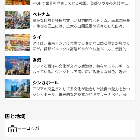
い。オーストラリアの多彩な魅力を存分に味わいつくそ
驚きをもたらしてくれる。また、奥深い台湾の食文化も魅
-POPで世界を席巻している韓国。首都ソウルの宮殿や伝統
う。 なお、新着のオーストラリア情報は
コンテンツ一覧
を
力で、夜市などの屋台グルメから高級料理、ヘルシーで美
家屋が並ぶエリアでは韓国の歴史と文化に浸ることがで
参照してほしい。
ベトナム
容にもいいと評判のスイーツなど、バラエティ豊かな料理
き、地方に足を延ばせば四季折々の自然美を楽しむことが
が味わえる。 なお、新着の台湾情報は
コンテンツ一覧
を参
できる。そして、キムチや焼肉、絶品のストリートフード
豊かな自然と多様な文化が魅力的なベトナム。南北に細長
照してほしい。
まで、さまざまな韓国料理が待っている。夜には、韓国な
く伸びる国土には、広大な田園風景や青々とした山々、世
らではのナイトライフも堪能できる。あたたかいホスピタ
界遺産に登録された壮大な自然景観が点在し、都市部では
タイ
リティに包まれながら、韓国の多彩な魅力を心ゆくまで味
急速な発展と共に伝統が息づく。ハノイの古い町並みやホ
わってみてほしい。 なお、新着の韓国情報は
コンテンツ一
ーチミン市のフランス統治時代の建物も、独特の雰囲気を
タイは、東南アジアに位置する豊かな自然と歴史が息づく
覧
を参照してほしい。
醸し出している。また、バラエティの豊かさとおいしさで
国だ。首都バンコクは高層ビルが立ち並ぶ一方、伝統的な
世界中の食通を魅了してやまないベトナム料理も魅力のひ
寺院や市場がいたるところに点在し、古きよき文化と現代
香港
とつ。フォーやバインミー、ベトナムコーヒーなどは、ぜ
の活気が交差している。北部ではチェンマイなどの山岳地
ひ現地で味わいたい。どの地域を訪れてもあたたかい人々
帯で自然と触れ合い、南部ではプーケットやクラビの美し
アジアと西洋の文化が交わる香港は、特有のエネルギーを
が旅行者を迎えてくれるので、きっと忘れられない旅にな
いビーチでリゾート気分を楽しむことができる。タイ料理
もっている。ヴィクトリア湾に広がる壮大な景色、近未来
るはずだ。 なお、新着のベトナム情報は
コンテンツ一覧
を
は世界的に有名で、屋台から高級レストランまで味覚を刺
的なアートスポット、そして歴史と現代が融合した町並
参照してほしい。
シンガポール
激する。気候は一年中温暖で、どの季節にも異なる楽しみ
み、どこを訪れても感動するはず。観光スポットが密集し
が待っている。親しみやすいタイの人々、仏教を中心とし
ており、効率よく見どころを回れるのも魅力。息をのむよ
アジアの交差点として多文化が融合した独自の魅力を放つ
た文化、そして多様な観光資源が、訪れる旅人を魅了し続
うな絶景から文化的な体験まで、香港を存分に楽しみ尽く
シンガポール。未来的な建築物が並ぶマリーナベイ、歴史
ける。 なお、新着のタイ情報は
コンテンツ一覧
を参照して
そう。 なお、新着の香港情報は
コンテンツ一覧
を参照して
と伝統を感じられるエスニックタウン、多数の緑豊かな公
ほしい。
ほしい。
園や自然保護区など、自然が調和した近代的な景観と文化
の多様性あふれるカラフルな町は、どこを歩いても新しい
国と地域
発見がある。さらに、治安のよさや充実した公共交通機関
も、旅行者にとっては魅力的なポイント。グルメも豊富
で、ホーカーズは地元の風情を楽しめる外せないスポット
ヨーロッパ
だ。訪れる人を飽きさせないシンガポールで、多様な魅力
を体感しよう。 なお、新着のシンガポール情報は
コンテン