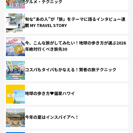
グルメ・テクニック
旬な“あの人”が「旅」をテーマに語るインタビュー連
載 MY TRAVEL STORY
今、こんな旅がしてみたい！地球の歩き方が選ぶ2026
年絶対行くべき旅先30
コスパもタイパもかなえる！賢者の旅テクニック
地球の歩き方♥偏愛ハワイ
今年の夏はインスパイアへ！