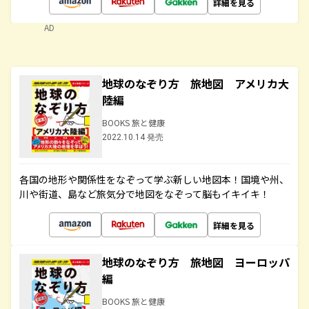
詳細を見る
AD
地球のなぞり方 旅地図 アメリカ大
陸編
BOOKS 旅と健康
2022.10.14 発売
各国の地形や関係性をなぞって学ぶ新しい地図本！国境や州、
川や街道、島など旅気分で地図をなぞって脳もイキイキ！
詳細を見る
地球のなぞり方 旅地図 ヨーロッパ
編
BOOKS 旅と健康