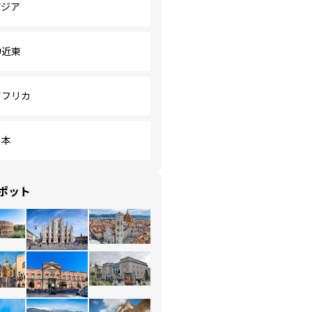
アジア
中近東
アフリカ
日本
ポット