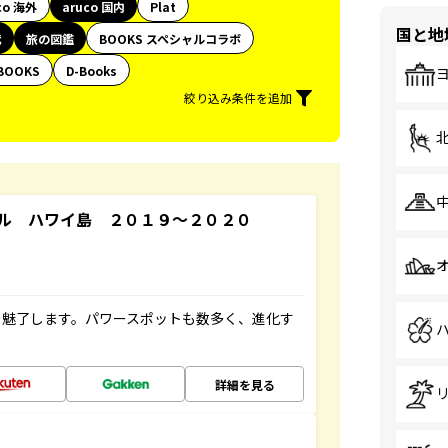
co 海外
aruco 国内
Plat
国と地
代
旅の図鑑
BOOKS スペシャルコラボ
BOOKS
D-Books
絞り込み条件を追加
ル ハワイ島 ２０１９～２０２０
を魅了します。パワースポットも数多く、進化す
詳細を見る