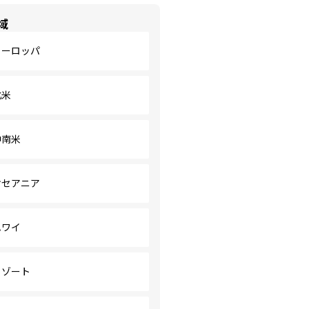
域
ヨーロッパ
北米
中南米
オセアニア
ハワイ
リゾート