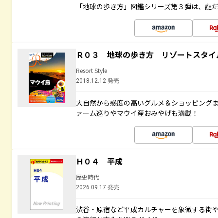
「地球の歩き方」図鑑シリーズ第３弾は、謎
Ｒ０３ 地球の歩き方 リゾートスタイ
Resort Style
2018.12.12 発売
大自然から感度の高いグルメ＆ショッピング
ァーム巡りやマウイ産おみやげも満載！
Ｈ０４ 平成
歴史時代
2026.09.17 発売
渋谷・原宿など平成カルチャーを象徴する街