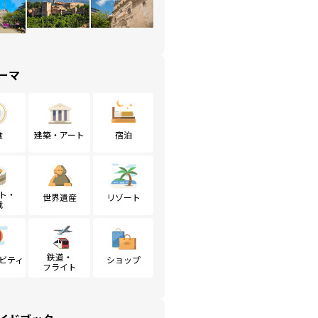
ーマ
食
建築・アート
宿泊
ト・
世界遺産
リゾート
戦
鉄道・
ビティ
ショップ
フライト