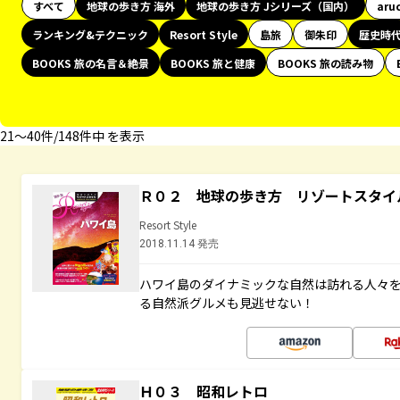
すべて
地球の歩き方 海外
地球の歩き方 Jシリーズ（国内）
aru
ランキング&テクニック
Resort Style
島旅
御朱印
歴史時
BOOKS 旅の名言＆絶景
BOOKS 旅と健康
BOOKS 旅の読み物
21〜40件/148件中 を表示
Ｒ０２ 地球の歩き方 リゾートスタイ
Resort Style
2018.11.14 発売
ハワイ島のダイナミックな自然は訪れる人々
る自然派グルメも見逃せない！
Ｈ０３ 昭和レトロ