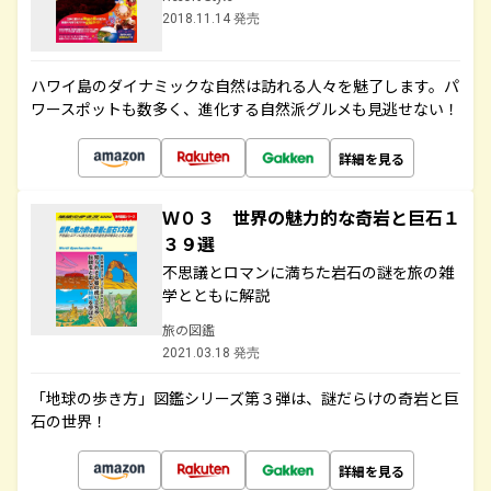
2018.11.14 発売
ハワイ島のダイナミックな自然は訪れる人々を魅了します。パ
ワースポットも数多く、進化する自然派グルメも見逃せない！
詳細を見る
Ｗ０３ 世界の魅力的な奇岩と巨石１
３９選
不思議とロマンに満ちた岩石の謎を旅の雑
学とともに解説
旅の図鑑
2021.03.18 発売
「地球の歩き方」図鑑シリーズ第３弾は、謎だらけの奇岩と巨
石の世界！
詳細を見る