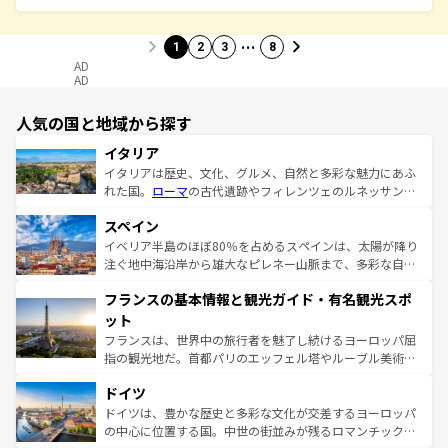
…
1
2
3
8
AD
AD
人気の国と地域から探す
イタリア
イタリアは歴史、文化、グルメ、自然と多彩な魅力にあふ
れた国。
ローマ
の古代遺跡やフィレンツェのルネッサンス
美術、ヴェネツィアの運河など、歴史あるスポットはもち
スペイン
ろん、トスカーナの美しい田園風景やアマルフィ海岸の絶
景など、自然景観も見逃せない。観光の合間には、本場の
イベリア半島のほぼ80％を占めるスペインは、太陽が降り
ピザやパスタなど、絶品のイタリア料理を堪能することも
注ぐ地中海沿岸から雄大なピレネー山脈まで、多彩な自然
できる。朝目覚めてから夜眠るまで、すべての瞬間を楽し
と文化が詰まったヨーロッパ屈指の旅行先だ。多様な地域
フランスの基本情報と観光ガイド・有名観光スポ
ませてくれるイタリアで、忘れられない旅をしてみよう！
文化が根付くこの国では、情熱的なフラメンコ、熱気あふ
なお、新着のイタリア情報は
コンテンツ一覧
を参照してほ
れる闘牛、そして美味しいタパスが生活の一部となってい
ット
しい。
る。首都マドリードの洗練された雰囲気や、バルセロナの
フランスは、世界中の旅行者を魅了し続けるヨーロッパ屈
アートに溢れた街角から、地方では古代ローマ遺跡や中世
指の観光地だ。首都パリのエッフェル塔やルーブル美術館
の城塞都市、穏やかなビーチリゾートまで多彩な表情を見
といった象徴的なスポットから、田舎町の古風な美しさま
せる。地方によって風土や気候が異なるスペインはその個
ドイツ
で、幅広い魅力が詰まっている。華麗な宮殿、歴史的な大
性で訪れる人を魅了する。 なお、新着のスペイン情報は
コ
聖堂、美しいビーチ、そして豊かな自然が、訪れる者を心
ドイツは、豊かな歴史と多彩な文化が交差するヨーロッパ
ンテンツ一覧
を参照してほしい。
から魅了する。また、フランスは美食の国としても知ら
の中心に位置する国。中世の街並みが残るロマンチック街
れ、フランス料理はユネスコ無形文化遺産にも登録されて