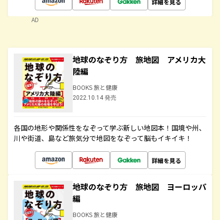
詳細を見る
AD
地球のなぞり方 旅地図 アメリカ大
陸編
BOOKS 旅と健康
2022.10.14 発売
各国の地形や関係性をなぞって学ぶ新しい地図本！国境や州、
川や街道、島など旅気分で地図をなぞって脳もイキイキ！
詳細を見る
地球のなぞり方 旅地図 ヨーロッパ
編
BOOKS 旅と健康