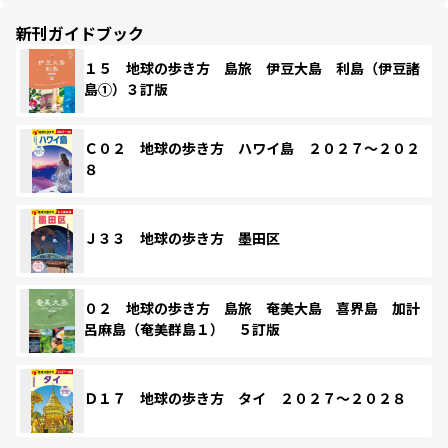
新刊ガイドブック
１５ 地球の歩き方 島旅 伊豆大島 利島（伊豆諸
島①）３訂版
Ｃ０２ 地球の歩き方 ハワイ島 ２０２７～２０２
８
Ｊ３３ 地球の歩き方 墨田区
０２ 地球の歩き方 島旅 奄美大島 喜界島 加計
呂麻島（奄美群島１） ５訂版
Ｄ１７ 地球の歩き方 タイ ２０２７～２０２８