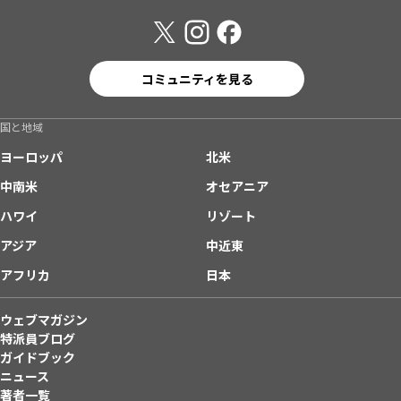
コミュニティを見る
国と地域
ヨーロッパ
北米
中南米
オセアニア
ハワイ
リゾート
アジア
中近東
アフリカ
日本
ウェブマガジン
特派員ブログ
ガイドブック
ニュース
著者一覧