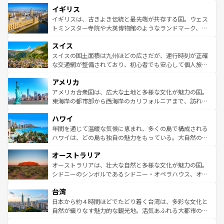
道から、未来を先取りするようなモダンな都市まで多様な
イギリス
いる。シャンパンの発祥地であるランス、プロヴァンスの
顔を持つこの国は、どこを歩いても飽きることがない。ベ
香り高いラベンダー畑など、多彩な楽しみ方が可能だ。さ
ルリンの文化的活気、バイエルン州のアルプスの絶景、そ
イギリスは、古きよき伝統と最先端が共存する国。ウェス
らに、パリ以外の地域にも魅力が溢れており、どの街角に
してライン川沿いのワイン畑といった風景は必見。ビール
トミンスター寺院や大英博物館のようなランドマーク、歴
も豊かな歴史と文化が息づいている。パリ以外の個性あふ
とソーセージを味わいながら地元の人と過ごす楽しい時間
史ある大学都市、美しい丘陵地帯や牧歌的な風景など、エ
れる地方に足を運ぶとそれぞれで全く異なる文化を体験で
スイス
は、お酒好きな人にはぜひ体験してほしい。 なお、新着の
リアごとに異なる魅力がある。また、優雅なアフタヌーン
きるだろう。 なお、新着のフランス情報は
コンテンツ一覧
ドイツ情報は
コンテンツ一覧
を参照してほしい。
ティー、ビール好きにはたまらない英国パブ、サッカー観
スイスの国土面積は九州ほどの広さだが、運行時刻が正確
を参照してほしい。
戦など、本場だからこそできる体験も豊富。イギリスを旅
な交通網が整備されており、初心者でも安心して個人旅行
して楽しみつくそう。 なお、新着のイギリス情報は
コンテ
を楽しめる。日本同様に時刻表どおりの旅が可能だ。中世
アメリカ
ンツ一覧
を参照してほしい。
の建物がそのまま残る町や、スイスならではのユニークな
博物館もあり、アルプス観光だけでなく町歩きも満喫する
アメリカ合衆国は、広大な土地と多様な文化が魅力の国。
ことができる。国民の所得が高いため物価も高いが、旅行
東海岸の都市部から西海岸のカリフォルニアまで、訪れる
者向けの交通パス提供のサービスもあり、うまく活用すれ
場所ごとに異なる風景と体験が待っている。ニューヨーク
ハワイ
ば市内交通費無料で観光を楽しむこともできる。 なお、新
のような巨大都市は、観光、ショッピング、エンターテイ
着のスイス情報は
コンテンツ一覧
を参照してほしい。
ンメントが詰まった刺激的なスポットだ。一方、アメリカ
年間を通じて温暖な気候に恵まれ、多くの島で構成される
西部には大自然が広がり、グランドキャニオンやイエロー
ハワイは、どの島も独自の魅力をもっている。大自然の神
ストーン国立公園といった絶景が堪能できる。さらに、南
秘を感じたいなら、火山が生み出した壮大な景観を誇るハ
オーストラリア
部のニューオーリンズでは、音楽と美食が融合した独特の
ワイ島は見逃せない。また、定番の観光地といえばオアフ
文化が魅力。旅行者はアメリカの各地域で異なる魅力を楽
島だが、静かな自然を求めるならマウイ島やカウアイ島が
オーストラリアは、壮大な自然と多様な文化が魅力の国。
しみながら、その多様性と豊かな歴史を感じることができ
おすすめ。エメラルドグリーンに輝く海をはじめ、豊かな
シドニーのシンボルであるシドニー・オペラハウス、オー
るだろう。車でのロードトリップや列車の旅も、アメリカ
文化や歴史が息づいている。「アロハスピリット」と呼ば
ストラリア東海岸北部に広がる大サンゴ礁地帯グレートバ
ならではの贅沢な旅のスタイルだ。 なお、新着のアメリカ
台湾
れるおもてなしの心で訪れる人々を迎えてくれるハワイの
リアリーフや大陸中央部にそびえるウルル（エアーズロッ
情報は
コンテンツ一覧
を参照してほしい。
人々、おいしいローカルフードやハワイアンミュージッ
ク）、タスマニアの美しい原生林やケアンズの熱帯雨林な
日本から約４時間ほどでたどり着く台湾は、多彩な文化と
ク、伝統的なフラダンスなど、すべてがハワイの魅力を彩
ど、見どころがたくさん。また、カフェやワイン、オージ
自然が織りなす魅力的な観光地。活気あふれる大都市の台
っている。訪れるたびに新しい発見と感動が待っているハ
ービーフなどの食文化も豊かで、美味しいものであふれて
北やノスタルジックな町並みが人気な九份（ジォウフェ