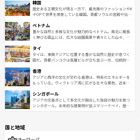
ワイを、存分に味わってほしい。 なお、新着のハワイ情報
韓国
いる。アクティビティも充実しており、サーフィンやダイ
ン）、静ひつな山岳地帯である台湾東部など、都市の喧騒
は
コンテンツ一覧
を参照してほしい。
ビング、ハイキングなど、アウトドア好きにはたまらな
と山間の静けさが共存しており、訪れる人に新しい発見と
歴史ある王朝文化が残る一方で、最先端のファッションやK
い。オーストラリアの多彩な魅力を存分に味わいつくそ
驚きをもたらしてくれる。また、奥深い台湾の食文化も魅
-POPで世界を席巻している韓国。首都ソウルの宮殿や伝統
う。 なお、新着のオーストラリア情報は
コンテンツ一覧
を
力で、夜市などの屋台グルメから高級料理、ヘルシーで美
家屋が並ぶエリアでは韓国の歴史と文化に浸ることがで
参照してほしい。
ベトナム
容にもいいと評判のスイーツなど、バラエティ豊かな料理
き、地方に足を延ばせば四季折々の自然美を楽しむことが
が味わえる。 なお、新着の台湾情報は
コンテンツ一覧
を参
できる。そして、キムチや焼肉、絶品のストリートフード
豊かな自然と多様な文化が魅力的なベトナム。南北に細長
照してほしい。
まで、さまざまな韓国料理が待っている。夜には、韓国な
く伸びる国土には、広大な田園風景や青々とした山々、世
らではのナイトライフも堪能できる。あたたかいホスピタ
界遺産に登録された壮大な自然景観が点在し、都市部では
タイ
リティに包まれながら、韓国の多彩な魅力を心ゆくまで味
急速な発展と共に伝統が息づく。ハノイの古い町並みやホ
わってみてほしい。 なお、新着の韓国情報は
コンテンツ一
ーチミン市のフランス統治時代の建物も、独特の雰囲気を
タイは、東南アジアに位置する豊かな自然と歴史が息づく
覧
を参照してほしい。
醸し出している。また、バラエティの豊かさとおいしさで
国だ。首都バンコクは高層ビルが立ち並ぶ一方、伝統的な
世界中の食通を魅了してやまないベトナム料理も魅力のひ
寺院や市場がいたるところに点在し、古きよき文化と現代
香港
とつ。フォーやバインミー、ベトナムコーヒーなどは、ぜ
の活気が交差している。北部ではチェンマイなどの山岳地
ひ現地で味わいたい。どの地域を訪れてもあたたかい人々
帯で自然と触れ合い、南部ではプーケットやクラビの美し
アジアと西洋の文化が交わる香港は、特有のエネルギーを
が旅行者を迎えてくれるので、きっと忘れられない旅にな
いビーチでリゾート気分を楽しむことができる。タイ料理
もっている。ヴィクトリア湾に広がる壮大な景色、近未来
るはずだ。 なお、新着のベトナム情報は
コンテンツ一覧
を
は世界的に有名で、屋台から高級レストランまで味覚を刺
的なアートスポット、そして歴史と現代が融合した町並
参照してほしい。
シンガポール
激する。気候は一年中温暖で、どの季節にも異なる楽しみ
み、どこを訪れても感動するはず。観光スポットが密集し
が待っている。親しみやすいタイの人々、仏教を中心とし
ており、効率よく見どころを回れるのも魅力。息をのむよ
アジアの交差点として多文化が融合した独自の魅力を放つ
た文化、そして多様な観光資源が、訪れる旅人を魅了し続
うな絶景から文化的な体験まで、香港を存分に楽しみ尽く
シンガポール。未来的な建築物が並ぶマリーナベイ、歴史
ける。 なお、新着のタイ情報は
コンテンツ一覧
を参照して
そう。 なお、新着の香港情報は
コンテンツ一覧
を参照して
と伝統を感じられるエスニックタウン、多数の緑豊かな公
ほしい。
ほしい。
園や自然保護区など、自然が調和した近代的な景観と文化
の多様性あふれるカラフルな町は、どこを歩いても新しい
国と地域
発見がある。さらに、治安のよさや充実した公共交通機関
も、旅行者にとっては魅力的なポイント。グルメも豊富
で、ホーカーズは地元の風情を楽しめる外せないスポット
ヨーロッパ