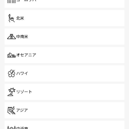
だ。訪れる人を飽きさせないシンガポールで、多様な魅力
を体感しよう。 なお、新着のシンガポール情報は
コンテン
ツ一覧
を参照してほしい。
北米
中南米
オセアニア
ハワイ
リゾート
アジア
中近東