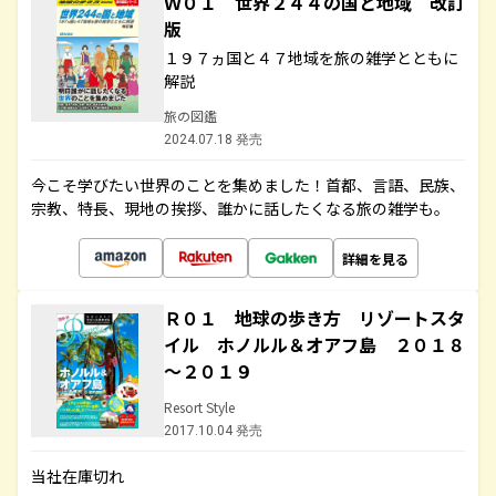
Ｗ０１ 世界２４４の国と地域 改訂
版
１９７ヵ国と４７地域を旅の雑学とともに
解説
旅の図鑑
2024.07.18 発売
今こそ学びたい世界のことを集めました！首都、言語、民族、
宗教、特長、現地の挨拶、誰かに話したくなる旅の雑学も。
詳細を見る
Ｒ０１ 地球の歩き方 リゾートスタ
イル ホノルル＆オアフ島 ２０１８
～２０１９
Resort Style
2017.10.04 発売
当社在庫切れ