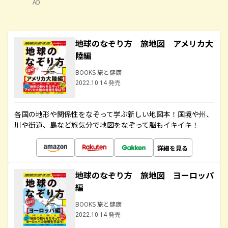
AD
地球のなぞり方 旅地図 アメリカ大
陸編
BOOKS 旅と健康
2022.10.14 発売
各国の地形や関係性をなぞって学ぶ新しい地図本！国境や州、
川や街道、島など旅気分で地図をなぞって脳もイキイキ！
詳細を見る
地球のなぞり方 旅地図 ヨーロッパ
編
BOOKS 旅と健康
2022.10.14 発売