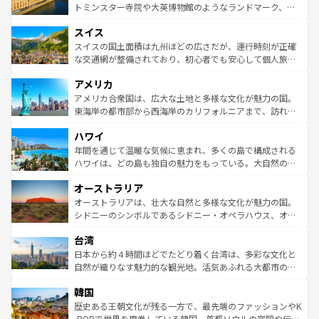
らに、パリ以外の地域にも魅力が溢れており、どの街角に
してライン川沿いのワイン畑といった風景は必見。ビール
トミンスター寺院や大英博物館のようなランドマーク、歴
も豊かな歴史と文化が息づいている。パリ以外の個性あふ
とソーセージを味わいながら地元の人と過ごす楽しい時間
史ある大学都市、美しい丘陵地帯や牧歌的な風景など、エ
れる地方に足を運ぶとそれぞれで全く異なる文化を体験で
スイス
は、お酒好きな人にはぜひ体験してほしい。 なお、新着の
リアごとに異なる魅力がある。また、優雅なアフタヌーン
きるだろう。 なお、新着のフランス情報は
コンテンツ一覧
ドイツ情報は
コンテンツ一覧
を参照してほしい。
ティー、ビール好きにはたまらない英国パブ、サッカー観
スイスの国土面積は九州ほどの広さだが、運行時刻が正確
を参照してほしい。
戦など、本場だからこそできる体験も豊富。イギリスを旅
な交通網が整備されており、初心者でも安心して個人旅行
して楽しみつくそう。 なお、新着のイギリス情報は
コンテ
を楽しめる。日本同様に時刻表どおりの旅が可能だ。中世
アメリカ
ンツ一覧
を参照してほしい。
の建物がそのまま残る町や、スイスならではのユニークな
博物館もあり、アルプス観光だけでなく町歩きも満喫する
アメリカ合衆国は、広大な土地と多様な文化が魅力の国。
ことができる。国民の所得が高いため物価も高いが、旅行
東海岸の都市部から西海岸のカリフォルニアまで、訪れる
者向けの交通パス提供のサービスもあり、うまく活用すれ
場所ごとに異なる風景と体験が待っている。ニューヨーク
ハワイ
ば市内交通費無料で観光を楽しむこともできる。 なお、新
のような巨大都市は、観光、ショッピング、エンターテイ
着のスイス情報は
コンテンツ一覧
を参照してほしい。
ンメントが詰まった刺激的なスポットだ。一方、アメリカ
年間を通じて温暖な気候に恵まれ、多くの島で構成される
西部には大自然が広がり、グランドキャニオンやイエロー
ハワイは、どの島も独自の魅力をもっている。大自然の神
ストーン国立公園といった絶景が堪能できる。さらに、南
秘を感じたいなら、火山が生み出した壮大な景観を誇るハ
オーストラリア
部のニューオーリンズでは、音楽と美食が融合した独特の
ワイ島は見逃せない。また、定番の観光地といえばオアフ
文化が魅力。旅行者はアメリカの各地域で異なる魅力を楽
島だが、静かな自然を求めるならマウイ島やカウアイ島が
オーストラリアは、壮大な自然と多様な文化が魅力の国。
しみながら、その多様性と豊かな歴史を感じることができ
おすすめ。エメラルドグリーンに輝く海をはじめ、豊かな
シドニーのシンボルであるシドニー・オペラハウス、オー
るだろう。車でのロードトリップや列車の旅も、アメリカ
文化や歴史が息づいている。「アロハスピリット」と呼ば
ストラリア東海岸北部に広がる大サンゴ礁地帯グレートバ
ならではの贅沢な旅のスタイルだ。 なお、新着のアメリカ
台湾
れるおもてなしの心で訪れる人々を迎えてくれるハワイの
リアリーフや大陸中央部にそびえるウルル（エアーズロッ
情報は
コンテンツ一覧
を参照してほしい。
人々、おいしいローカルフードやハワイアンミュージッ
ク）、タスマニアの美しい原生林やケアンズの熱帯雨林な
日本から約４時間ほどでたどり着く台湾は、多彩な文化と
ク、伝統的なフラダンスなど、すべてがハワイの魅力を彩
ど、見どころがたくさん。また、カフェやワイン、オージ
自然が織りなす魅力的な観光地。活気あふれる大都市の台
っている。訪れるたびに新しい発見と感動が待っているハ
ービーフなどの食文化も豊かで、美味しいものであふれて
北やノスタルジックな町並みが人気な九份（ジォウフェ
ワイを、存分に味わってほしい。 なお、新着のハワイ情報
韓国
いる。アクティビティも充実しており、サーフィンやダイ
ン）、静ひつな山岳地帯である台湾東部など、都市の喧騒
は
コンテンツ一覧
を参照してほしい。
ビング、ハイキングなど、アウトドア好きにはたまらな
と山間の静けさが共存しており、訪れる人に新しい発見と
歴史ある王朝文化が残る一方で、最先端のファッションやK
い。オーストラリアの多彩な魅力を存分に味わいつくそ
驚きをもたらしてくれる。また、奥深い台湾の食文化も魅
-POPで世界を席巻している韓国。首都ソウルの宮殿や伝統