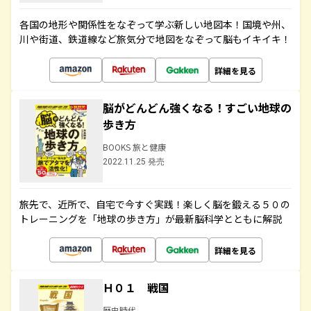
各国の地形や関係性をなぞって学ぶ新しい地図本！国境や州、
川や街道、鉄道線など旅気分で地図をなぞって脳もイキイキ！
詳細を見る
脳がどんどん強くなる！すごい地球の
歩き方
BOOKS 旅と健康
2022.11.25 発売
旅先で、近所で、自宅で今すぐ実践！楽しく脳を鍛える５０の
トレーニングを「地球の歩き方」が最新脳科学とともに解説
詳細を見る
Ｈ０１ 戦国
歴史時代