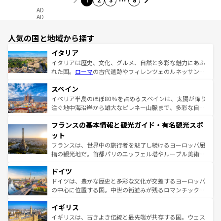
1
2
3
8
AD
AD
人気の国と地域から探す
イタリア
イタリアは歴史、文化、グルメ、自然と多彩な魅力にあふ
れた国。
ローマ
の古代遺跡やフィレンツェのルネッサンス
美術、ヴェネツィアの運河など、歴史あるスポットはもち
スペイン
ろん、トスカーナの美しい田園風景やアマルフィ海岸の絶
景など、自然景観も見逃せない。観光の合間には、本場の
イベリア半島のほぼ80％を占めるスペインは、太陽が降り
ピザやパスタなど、絶品のイタリア料理を堪能することも
注ぐ地中海沿岸から雄大なピレネー山脈まで、多彩な自然
できる。朝目覚めてから夜眠るまで、すべての瞬間を楽し
と文化が詰まったヨーロッパ屈指の旅行先だ。多様な地域
フランスの基本情報と観光ガイド・有名観光スポ
ませてくれるイタリアで、忘れられない旅をしてみよう！
文化が根付くこの国では、情熱的なフラメンコ、熱気あふ
なお、新着のイタリア情報は
コンテンツ一覧
を参照してほ
れる闘牛、そして美味しいタパスが生活の一部となってい
ット
しい。
る。首都マドリードの洗練された雰囲気や、バルセロナの
フランスは、世界中の旅行者を魅了し続けるヨーロッパ屈
アートに溢れた街角から、地方では古代ローマ遺跡や中世
指の観光地だ。首都パリのエッフェル塔やルーブル美術館
の城塞都市、穏やかなビーチリゾートまで多彩な表情を見
といった象徴的なスポットから、田舎町の古風な美しさま
せる。地方によって風土や気候が異なるスペインはその個
ドイツ
で、幅広い魅力が詰まっている。華麗な宮殿、歴史的な大
性で訪れる人を魅了する。 なお、新着のスペイン情報は
コ
聖堂、美しいビーチ、そして豊かな自然が、訪れる者を心
ドイツは、豊かな歴史と多彩な文化が交差するヨーロッパ
ンテンツ一覧
を参照してほしい。
から魅了する。また、フランスは美食の国としても知ら
の中心に位置する国。中世の街並みが残るロマンチック街
れ、フランス料理はユネスコ無形文化遺産にも登録されて
道から、未来を先取りするようなモダンな都市まで多様な
イギリス
いる。シャンパンの発祥地であるランス、プロヴァンスの
顔を持つこの国は、どこを歩いても飽きることがない。ベ
香り高いラベンダー畑など、多彩な楽しみ方が可能だ。さ
ルリンの文化的活気、バイエルン州のアルプスの絶景、そ
イギリスは、古きよき伝統と最先端が共存する国。ウェス