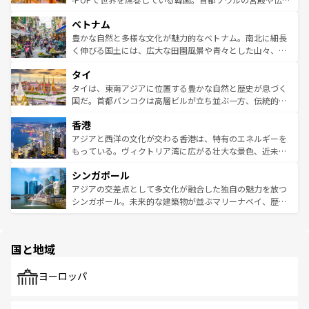
う。 なお、新着のオーストラリア情報は
コンテンツ一覧
を
力で、夜市などの屋台グルメから高級料理、ヘルシーで美
家屋が並ぶエリアでは韓国の歴史と文化に浸ることがで
参照してほしい。
ベトナム
容にもいいと評判のスイーツなど、バラエティ豊かな料理
き、地方に足を延ばせば四季折々の自然美を楽しむことが
が味わえる。 なお、新着の台湾情報は
コンテンツ一覧
を参
できる。そして、キムチや焼肉、絶品のストリートフード
豊かな自然と多様な文化が魅力的なベトナム。南北に細長
照してほしい。
まで、さまざまな韓国料理が待っている。夜には、韓国な
く伸びる国土には、広大な田園風景や青々とした山々、世
らではのナイトライフも堪能できる。あたたかいホスピタ
界遺産に登録された壮大な自然景観が点在し、都市部では
タイ
リティに包まれながら、韓国の多彩な魅力を心ゆくまで味
急速な発展と共に伝統が息づく。ハノイの古い町並みやホ
わってみてほしい。 なお、新着の韓国情報は
コンテンツ一
ーチミン市のフランス統治時代の建物も、独特の雰囲気を
タイは、東南アジアに位置する豊かな自然と歴史が息づく
覧
を参照してほしい。
醸し出している。また、バラエティの豊かさとおいしさで
国だ。首都バンコクは高層ビルが立ち並ぶ一方、伝統的な
世界中の食通を魅了してやまないベトナム料理も魅力のひ
寺院や市場がいたるところに点在し、古きよき文化と現代
香港
とつ。フォーやバインミー、ベトナムコーヒーなどは、ぜ
の活気が交差している。北部ではチェンマイなどの山岳地
ひ現地で味わいたい。どの地域を訪れてもあたたかい人々
帯で自然と触れ合い、南部ではプーケットやクラビの美し
アジアと西洋の文化が交わる香港は、特有のエネルギーを
が旅行者を迎えてくれるので、きっと忘れられない旅にな
いビーチでリゾート気分を楽しむことができる。タイ料理
もっている。ヴィクトリア湾に広がる壮大な景色、近未来
るはずだ。 なお、新着のベトナム情報は
コンテンツ一覧
を
は世界的に有名で、屋台から高級レストランまで味覚を刺
的なアートスポット、そして歴史と現代が融合した町並
参照してほしい。
シンガポール
激する。気候は一年中温暖で、どの季節にも異なる楽しみ
み、どこを訪れても感動するはず。観光スポットが密集し
が待っている。親しみやすいタイの人々、仏教を中心とし
ており、効率よく見どころを回れるのも魅力。息をのむよ
アジアの交差点として多文化が融合した独自の魅力を放つ
た文化、そして多様な観光資源が、訪れる旅人を魅了し続
うな絶景から文化的な体験まで、香港を存分に楽しみ尽く
シンガポール。未来的な建築物が並ぶマリーナベイ、歴史
ける。 なお、新着のタイ情報は
コンテンツ一覧
を参照して
そう。 なお、新着の香港情報は
コンテンツ一覧
を参照して
と伝統を感じられるエスニックタウン、多数の緑豊かな公
ほしい。
ほしい。
園や自然保護区など、自然が調和した近代的な景観と文化
の多様性あふれるカラフルな町は、どこを歩いても新しい
国と地域
発見がある。さらに、治安のよさや充実した公共交通機関
も、旅行者にとっては魅力的なポイント。グルメも豊富
で、ホーカーズは地元の風情を楽しめる外せないスポット
ヨーロッパ
だ。訪れる人を飽きさせないシンガポールで、多様な魅力
を体感しよう。 なお、新着のシンガポール情報は
コンテン