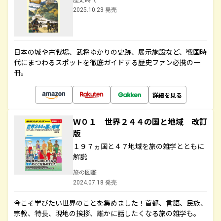
2025.10.23 発売
日本の城や古戦場、武将ゆかりの史跡、展示施設など、戦国時
代にまつわるスポットを徹底ガイドする歴史ファン必携の一
冊。
詳細を見る
Ｗ０１ 世界２４４の国と地域 改訂
版
１９７ヵ国と４７地域を旅の雑学とともに
解説
旅の図鑑
2024.07.18 発売
今こそ学びたい世界のことを集めました！首都、言語、民族、
宗教、特長、現地の挨拶、誰かに話したくなる旅の雑学も。