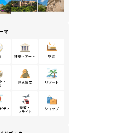
ーマ
食
建築・アート
宿泊
ト・
世界遺産
リゾート
戦
鉄道・
ビティ
ショップ
フライト