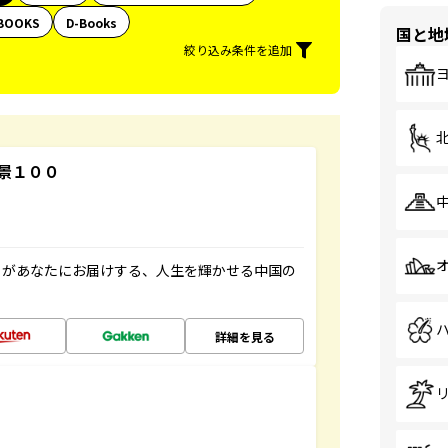
BOOKS
D-Books
国と地
絞り込み条件を追加
景１００
」があなたにお届けする、人生を輝かせる中国の
詳細を見る