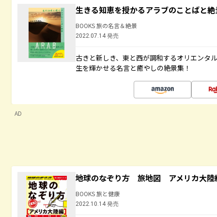
生きる知恵を授かるアラブのことばと絶
BOOKS 旅の名言＆絶景
2022.07.14 発売
古きと新しき、東と西が調和するオリエンタ
生を輝かせる名言と癒やしの絶景集！
AD
地球のなぞり方 旅地図 アメリカ大陸
BOOKS 旅と健康
2022.10.14 発売