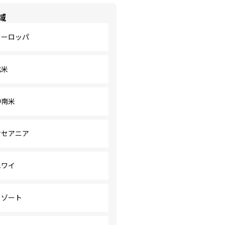
域
ヨーロッパ
北米
中南米
オセアニア
ハワイ
リゾート