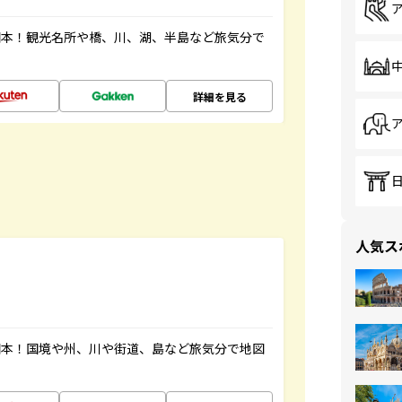
図本！観光名所や橋、川、湖、半島など旅気分で
詳細を見る
人気ス
図本！国境や州、川や街道、島など旅気分で地図