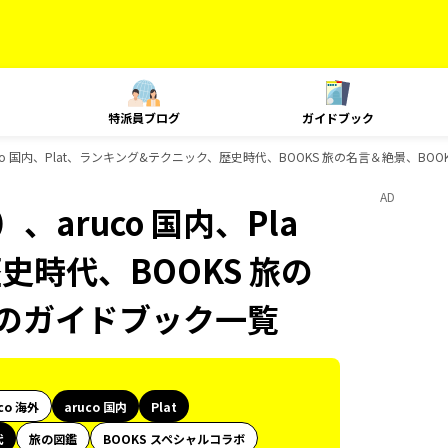
特派員ブログ
ガイドブック
co 国内、Plat、ランキング&テクニック、歴史時代、BOOKS 旅の名言＆絶景、BO
AD
aruco 国内、Pla
史時代、BOOKS 旅の
康のガイドブック一覧
co 海外
aruco 国内
Plat
代
旅の図鑑
BOOKS スペシャルコラボ