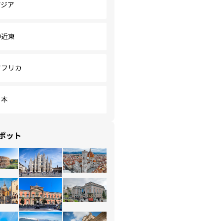
アジア
中近東
アフリカ
日本
ポット