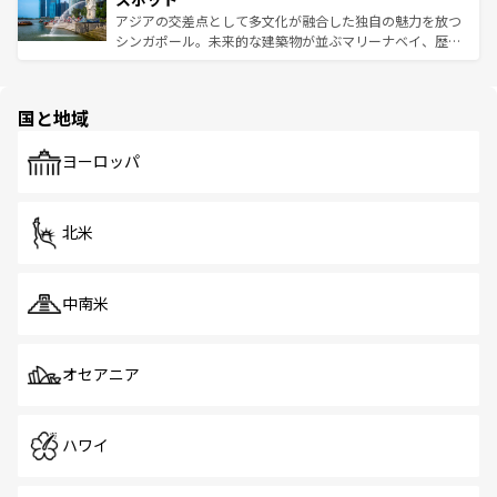
た文化、そして多様な観光資源が、訪れる旅人を魅了し続
うな絶景から文化的な体験まで、香港を存分に楽しみ尽く
アジアの交差点として多文化が融合した独自の魅力を放つ
ける。 なお、新着のタイ情報は
コンテンツ一覧
を参照して
そう。 なお、新着の香港情報は
コンテンツ一覧
を参照して
シンガポール。未来的な建築物が並ぶマリーナベイ、歴史
ほしい。
ほしい。
と伝統を感じられるエスニックタウン、多数の緑豊かな公
園や自然保護区など、自然が調和した近代的な景観と文化
の多様性あふれるカラフルな町は、どこを歩いても新しい
国と地域
発見がある。さらに、治安のよさや充実した公共交通機関
も、旅行者にとっては魅力的なポイント。グルメも豊富
で、ホーカーズは地元の風情を楽しめる外せないスポット
ヨーロッパ
だ。訪れる人を飽きさせないシンガポールで、多様な魅力
を体感しよう。 なお、新着のシンガポール情報は
コンテン
ツ一覧
を参照してほしい。
北米
中南米
オセアニア
ハワイ