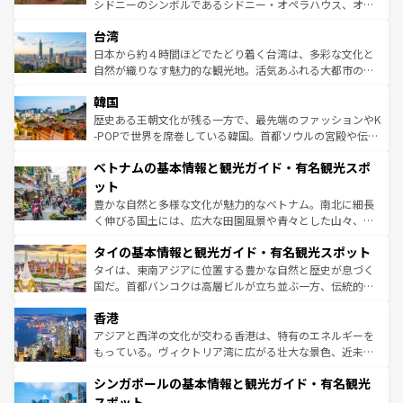
文化や歴史が息づいている。「アロハスピリット」と呼ば
シドニーのシンボルであるシドニー・オペラハウス、オー
情報は
コンテンツ一覧
を参照してほしい。
れるおもてなしの心で訪れる人々を迎えてくれるハワイの
ストラリア東海岸北部に広がる大サンゴ礁地帯グレートバ
人々、おいしいローカルフードやハワイアンミュージッ
台湾
リアリーフや大陸中央部にそびえるウルル（エアーズロッ
ク、伝統的なフラダンスなど、すべてがハワイの魅力を彩
ク）、タスマニアの美しい原生林やケアンズの熱帯雨林な
日本から約４時間ほどでたどり着く台湾は、多彩な文化と
っている。訪れるたびに新しい発見と感動が待っているハ
ど、見どころがたくさん。また、カフェやワイン、オージ
自然が織りなす魅力的な観光地。活気あふれる大都市の台
ワイを、存分に味わってほしい。 なお、新着のハワイ情報
ービーフなどの食文化も豊かで、美味しいものであふれて
北やノスタルジックな町並みが人気な九份（ジォウフェ
は
コンテンツ一覧
を参照してほしい。
韓国
いる。アクティビティも充実しており、サーフィンやダイ
ン）、静ひつな山岳地帯である台湾東部など、都市の喧騒
ビング、ハイキングなど、アウトドア好きにはたまらな
と山間の静けさが共存しており、訪れる人に新しい発見と
歴史ある王朝文化が残る一方で、最先端のファッションやK
い。オーストラリアの多彩な魅力を存分に味わいつくそ
驚きをもたらしてくれる。また、奥深い台湾の食文化も魅
-POPで世界を席巻している韓国。首都ソウルの宮殿や伝統
う。 なお、新着のオーストラリア情報は
コンテンツ一覧
を
力で、夜市などの屋台グルメから高級料理、ヘルシーで美
家屋が並ぶエリアでは韓国の歴史と文化に浸ることがで
参照してほしい。
ベトナムの基本情報と観光ガイド・有名観光スポ
容にもいいと評判のスイーツなど、バラエティ豊かな料理
き、地方に足を延ばせば四季折々の自然美を楽しむことが
が味わえる。 なお、新着の台湾情報は
コンテンツ一覧
を参
できる。そして、キムチや焼肉、絶品のストリートフード
ット
照してほしい。
まで、さまざまな韓国料理が待っている。夜には、韓国な
豊かな自然と多様な文化が魅力的なベトナム。南北に細長
らではのナイトライフも堪能できる。あたたかいホスピタ
く伸びる国土には、広大な田園風景や青々とした山々、世
リティに包まれながら、韓国の多彩な魅力を心ゆくまで味
界遺産に登録された壮大な自然景観が点在し、都市部では
わってみてほしい。 なお、新着の韓国情報は
コンテンツ一
タイの基本情報と観光ガイド・有名観光スポット
急速な発展と共に伝統が息づく。ハノイの古い町並みやホ
覧
を参照してほしい。
ーチミン市のフランス統治時代の建物も、独特の雰囲気を
タイは、東南アジアに位置する豊かな自然と歴史が息づく
醸し出している。また、バラエティの豊かさとおいしさで
国だ。首都バンコクは高層ビルが立ち並ぶ一方、伝統的な
世界中の食通を魅了してやまないベトナム料理も魅力のひ
寺院や市場がいたるところに点在し、古きよき文化と現代
香港
とつ。フォーやバインミー、ベトナムコーヒーなどは、ぜ
の活気が交差している。北部ではチェンマイなどの山岳地
ひ現地で味わいたい。どの地域を訪れてもあたたかい人々
帯で自然と触れ合い、南部ではプーケットやクラビの美し
アジアと西洋の文化が交わる香港は、特有のエネルギーを
が旅行者を迎えてくれるので、きっと忘れられない旅にな
いビーチでリゾート気分を楽しむことができる。タイ料理
もっている。ヴィクトリア湾に広がる壮大な景色、近未来
るはずだ。 なお、新着のベトナム情報は
コンテンツ一覧
を
は世界的に有名で、屋台から高級レストランまで味覚を刺
的なアートスポット、そして歴史と現代が融合した町並
参照してほしい。
シンガポールの基本情報と観光ガイド・有名観光
激する。気候は一年中温暖で、どの季節にも異なる楽しみ
み、どこを訪れても感動するはず。観光スポットが密集し
が待っている。親しみやすいタイの人々、仏教を中心とし
ており、効率よく見どころを回れるのも魅力。息をのむよ
スポット