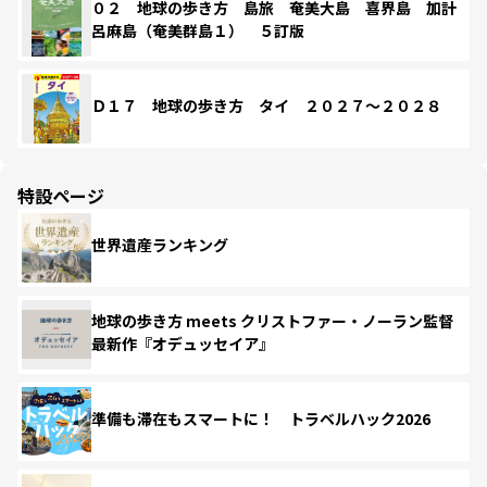
０２ 地球の歩き方 島旅 奄美大島 喜界島 加計
呂麻島（奄美群島１） ５訂版
Ｄ１７ 地球の歩き方 タイ ２０２７～２０２８
特設ページ
世界遺産ランキング
地球の歩き方 meets クリストファー・ノーラン監督
最新作『オデュッセイア』
準備も滞在もスマートに！ トラベルハック2026