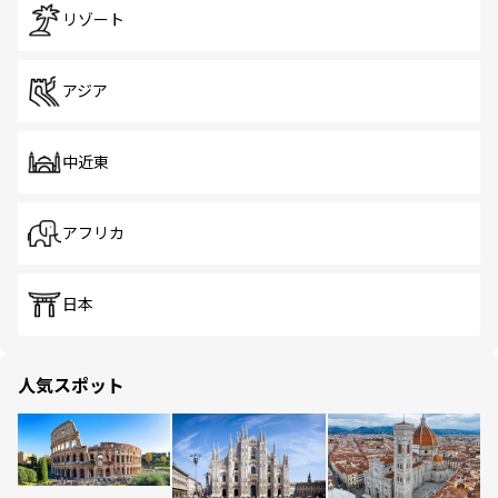
リゾート
アジア
中近東
アフリカ
日本
人気スポット