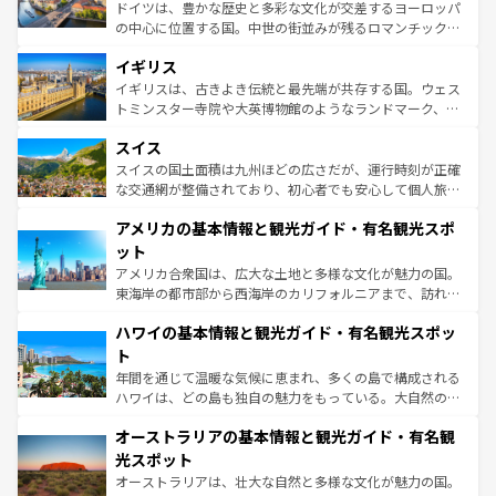
から魅了する。また、フランスは美食の国としても知ら
ドイツは、豊かな歴史と多彩な文化が交差するヨーロッパ
れ、フランス料理はユネスコ無形文化遺産にも登録されて
の中心に位置する国。中世の街並みが残るロマンチック街
いる。シャンパンの発祥地であるランス、プロヴァンスの
道から、未来を先取りするようなモダンな都市まで多様な
香り高いラベンダー畑など、多彩な楽しみ方が可能だ。さ
イギリス
顔を持つこの国は、どこを歩いても飽きることがない。ベ
らに、パリ以外の地域にも魅力が溢れており、どの街角に
ルリンの文化的活気、バイエルン州のアルプスの絶景、そ
イギリスは、古きよき伝統と最先端が共存する国。ウェス
も豊かな歴史と文化が息づいている。パリ以外の個性あふ
してライン川沿いのワイン畑といった風景は必見。ビール
トミンスター寺院や大英博物館のようなランドマーク、歴
れる地方に足を運ぶとそれぞれで全く異なる文化を体験で
とソーセージを味わいながら地元の人と過ごす楽しい時間
史ある大学都市、美しい丘陵地帯や牧歌的な風景など、エ
きるだろう。 なお、新着のフランス情報は
コンテンツ一覧
スイス
は、お酒好きな人にはぜひ体験してほしい。 なお、新着の
リアごとに異なる魅力がある。また、優雅なアフタヌーン
を参照してほしい。
ドイツ情報は
コンテンツ一覧
を参照してほしい。
ティー、ビール好きにはたまらない英国パブ、サッカー観
スイスの国土面積は九州ほどの広さだが、運行時刻が正確
戦など、本場だからこそできる体験も豊富。イギリスを旅
な交通網が整備されており、初心者でも安心して個人旅行
して楽しみつくそう。 なお、新着のイギリス情報は
コンテ
を楽しめる。日本同様に時刻表どおりの旅が可能だ。中世
アメリカの基本情報と観光ガイド・有名観光スポ
ンツ一覧
を参照してほしい。
の建物がそのまま残る町や、スイスならではのユニークな
博物館もあり、アルプス観光だけでなく町歩きも満喫する
ット
ことができる。国民の所得が高いため物価も高いが、旅行
アメリカ合衆国は、広大な土地と多様な文化が魅力の国。
者向けの交通パス提供のサービスもあり、うまく活用すれ
東海岸の都市部から西海岸のカリフォルニアまで、訪れる
ば市内交通費無料で観光を楽しむこともできる。 なお、新
場所ごとに異なる風景と体験が待っている。ニューヨーク
着のスイス情報は
コンテンツ一覧
を参照してほしい。
ハワイの基本情報と観光ガイド・有名観光スポッ
のような巨大都市は、観光、ショッピング、エンターテイ
ンメントが詰まった刺激的なスポットだ。一方、アメリカ
ト
西部には大自然が広がり、グランドキャニオンやイエロー
年間を通じて温暖な気候に恵まれ、多くの島で構成される
ストーン国立公園といった絶景が堪能できる。さらに、南
ハワイは、どの島も独自の魅力をもっている。大自然の神
部のニューオーリンズでは、音楽と美食が融合した独特の
秘を感じたいなら、火山が生み出した壮大な景観を誇るハ
文化が魅力。旅行者はアメリカの各地域で異なる魅力を楽
オーストラリアの基本情報と観光ガイド・有名観
ワイ島は見逃せない。また、定番の観光地といえばオアフ
しみながら、その多様性と豊かな歴史を感じることができ
島だが、静かな自然を求めるならマウイ島やカウアイ島が
光スポット
るだろう。車でのロードトリップや列車の旅も、アメリカ
おすすめ。エメラルドグリーンに輝く海をはじめ、豊かな
オーストラリアは、壮大な自然と多様な文化が魅力の国。
ならではの贅沢な旅のスタイルだ。 なお、新着のアメリカ