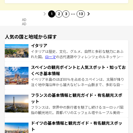
…
1
2
3
13
AD
AD
人気の国と地域から探す
イタリア
イタリアは歴史、文化、グルメ、自然と多彩な魅力にあふ
れた国。
ローマ
の古代遺跡やフィレンツェのルネッサンス
美術、ヴェネツィアの運河など、歴史あるスポットはもち
スペインの観光ポイントと人気スポット・知ってお
ろん、トスカーナの美しい田園風景やアマルフィ海岸の絶
景など、自然景観も見逃せない。観光の合間には、本場の
くべき基本情報
ピザやパスタなど、絶品のイタリア料理を堪能することも
イベリア半島のほぼ80％を占めるスペインは、太陽が降り
できる。朝目覚めてから夜眠るまで、すべての瞬間を楽し
注ぐ地中海沿岸から雄大なピレネー山脈まで、多彩な自然
ませてくれるイタリアで、忘れられない旅をしてみよう！
と文化が詰まったヨーロッパ屈指の旅行先だ。多様な地域
なお、新着のイタリア情報は
コンテンツ一覧
を参照してほ
フランスの基本情報と観光ガイド・有名観光スポ
文化が根付くこの国では、情熱的なフラメンコ、熱気あふ
しい。
れる闘牛、そして美味しいタパスが生活の一部となってい
ット
る。首都マドリードの洗練された雰囲気や、バルセロナの
フランスは、世界中の旅行者を魅了し続けるヨーロッパ屈
アートに溢れた街角から、地方では古代ローマ遺跡や中世
指の観光地だ。首都パリのエッフェル塔やルーブル美術館
の城塞都市、穏やかなビーチリゾートまで多彩な表情を見
といった象徴的なスポットから、田舎町の古風な美しさま
せる。地方によって風土や気候が異なるスペインはその個
ドイツの基本情報と観光ガイド・有名観光スポッ
で、幅広い魅力が詰まっている。華麗な宮殿、歴史的な大
性で訪れる人を魅了する。 なお、新着のスペイン情報は
コ
聖堂、美しいビーチ、そして豊かな自然が、訪れる者を心
ト
ンテンツ一覧
を参照してほしい。