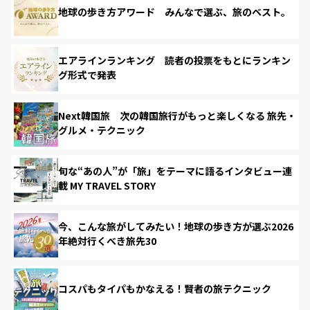
地球の歩き方アワード みんなで選ぶ、旅のベスト。
エアラインランキング 読者の投票をもとにランキン
グ形式で発表
Next韓国旅 次の韓国旅行がもっと楽しくなる 旅先・
グルメ・テクニック
旬な“あの人”が「旅」をテーマに語るインタビュー連
載 MY TRAVEL STORY
今、こんな旅がしてみたい！地球の歩き方が選ぶ2026
年絶対行くべき旅先30
コスパもタイパもかなえる！賢者の旅テクニック