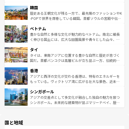
っている。訪れるたびに新しい発見と感動が待っているハ
ービーフなどの食文化も豊かで、美味しいものであふれて
北やノスタルジックな町並みが人気な九份（ジォウフェ
ワイを、存分に味わってほしい。 なお、新着のハワイ情報
韓国
いる。アクティビティも充実しており、サーフィンやダイ
ン）、静ひつな山岳地帯である台湾東部など、都市の喧騒
は
コンテンツ一覧
を参照してほしい。
ビング、ハイキングなど、アウトドア好きにはたまらな
と山間の静けさが共存しており、訪れる人に新しい発見と
歴史ある王朝文化が残る一方で、最先端のファッションやK
い。オーストラリアの多彩な魅力を存分に味わいつくそ
驚きをもたらしてくれる。また、奥深い台湾の食文化も魅
-POPで世界を席巻している韓国。首都ソウルの宮殿や伝統
う。 なお、新着のオーストラリア情報は
コンテンツ一覧
を
力で、夜市などの屋台グルメから高級料理、ヘルシーで美
家屋が並ぶエリアでは韓国の歴史と文化に浸ることがで
参照してほしい。
ベトナム
容にもいいと評判のスイーツなど、バラエティ豊かな料理
き、地方に足を延ばせば四季折々の自然美を楽しむことが
が味わえる。 なお、新着の台湾情報は
コンテンツ一覧
を参
できる。そして、キムチや焼肉、絶品のストリートフード
豊かな自然と多様な文化が魅力的なベトナム。南北に細長
照してほしい。
まで、さまざまな韓国料理が待っている。夜には、韓国な
く伸びる国土には、広大な田園風景や青々とした山々、世
らではのナイトライフも堪能できる。あたたかいホスピタ
界遺産に登録された壮大な自然景観が点在し、都市部では
タイ
リティに包まれながら、韓国の多彩な魅力を心ゆくまで味
急速な発展と共に伝統が息づく。ハノイの古い町並みやホ
わってみてほしい。 なお、新着の韓国情報は
コンテンツ一
ーチミン市のフランス統治時代の建物も、独特の雰囲気を
タイは、東南アジアに位置する豊かな自然と歴史が息づく
覧
を参照してほしい。
醸し出している。また、バラエティの豊かさとおいしさで
国だ。首都バンコクは高層ビルが立ち並ぶ一方、伝統的な
世界中の食通を魅了してやまないベトナム料理も魅力のひ
寺院や市場がいたるところに点在し、古きよき文化と現代
香港
とつ。フォーやバインミー、ベトナムコーヒーなどは、ぜ
の活気が交差している。北部ではチェンマイなどの山岳地
ひ現地で味わいたい。どの地域を訪れてもあたたかい人々
帯で自然と触れ合い、南部ではプーケットやクラビの美し
アジアと西洋の文化が交わる香港は、特有のエネルギーを
が旅行者を迎えてくれるので、きっと忘れられない旅にな
いビーチでリゾート気分を楽しむことができる。タイ料理
もっている。ヴィクトリア湾に広がる壮大な景色、近未来
るはずだ。 なお、新着のベトナム情報は
コンテンツ一覧
を
は世界的に有名で、屋台から高級レストランまで味覚を刺
的なアートスポット、そして歴史と現代が融合した町並
参照してほしい。
シンガポール
激する。気候は一年中温暖で、どの季節にも異なる楽しみ
み、どこを訪れても感動するはず。観光スポットが密集し
が待っている。親しみやすいタイの人々、仏教を中心とし
ており、効率よく見どころを回れるのも魅力。息をのむよ
アジアの交差点として多文化が融合した独自の魅力を放つ
た文化、そして多様な観光資源が、訪れる旅人を魅了し続
うな絶景から文化的な体験まで、香港を存分に楽しみ尽く
シンガポール。未来的な建築物が並ぶマリーナベイ、歴史
ける。 なお、新着のタイ情報は
コンテンツ一覧
を参照して
そう。 なお、新着の香港情報は
コンテンツ一覧
を参照して
と伝統を感じられるエスニックタウン、多数の緑豊かな公
ほしい。
ほしい。
園や自然保護区など、自然が調和した近代的な景観と文化
の多様性あふれるカラフルな町は、どこを歩いても新しい
国と地域
発見がある。さらに、治安のよさや充実した公共交通機関
も、旅行者にとっては魅力的なポイント。グルメも豊富