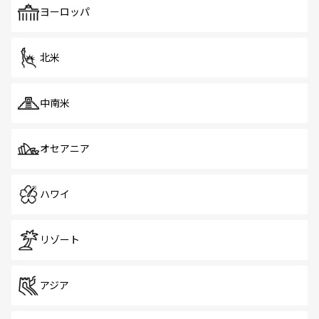
で、ホーカーズは地元の風情を楽しめる外せないスポット
ヨーロッパ
だ。訪れる人を飽きさせないシンガポールで、多様な魅力
を体感しよう。 なお、新着のシンガポール情報は
コンテン
ツ一覧
を参照してほしい。
北米
中南米
オセアニア
ハワイ
リゾート
アジア