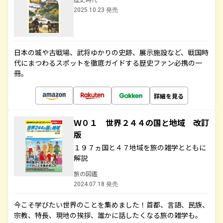
2025.10.23 発売
日本の城や古戦場、武将ゆかりの史跡、展示施設など、戦国時
代にまつわるスポットを徹底ガイドする歴史ファン必携の一
冊。
詳細を見る
Ｗ０１ 世界２４４の国と地域 改訂
版
１９７ヵ国と４７地域を旅の雑学とともに
解説
旅の図鑑
2024.07.18 発売
今こそ学びたい世界のことを集めました！首都、言語、民族、
宗教、特長、現地の挨拶、誰かに話したくなる旅の雑学も。