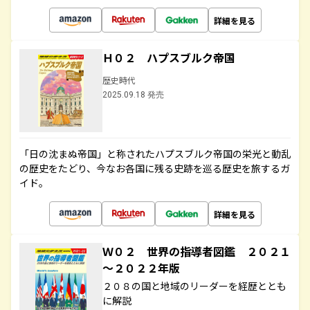
詳細を見る
Ｈ０２ ハプスブルク帝国
歴史時代
2025.09.18 発売
「日の沈まぬ帝国」と称されたハプスブルク帝国の栄光と動乱
の歴史をたどり、今なお各国に残る史跡を巡る歴史を旅するガ
イド。
詳細を見る
Ｗ０２ 世界の指導者図鑑 ２０２１
～２０２２年版
２０８の国と地域のリーダーを経歴ととも
に解説