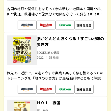
各国の地形や関係性をなぞって学ぶ新しい地図本！国境や州、
川や街道、鉄道線など旅気分で地図をなぞって脳もイキイキ！
詳細を見る
脳がどんどん強くなる！すごい地球の
歩き方
BOOKS 旅と健康
2022.11.25 発売
旅先で、近所で、自宅で今すぐ実践！楽しく脳を鍛える５０の
トレーニングを「地球の歩き方」が最新脳科学とともに解説
詳細を見る
Ｈ０１ 戦国
歴史時代