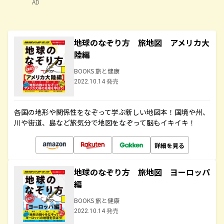
AD
地球のなぞり方 旅地図 アメリカ大
陸編
BOOKS 旅と健康
2022.10.14 発売
各国の地形や関係性をなぞって学ぶ新しい地図本！国境や州、
川や街道、島など旅気分で地図をなぞって脳もイキイキ！
詳細を見る
地球のなぞり方 旅地図 ヨーロッパ
編
BOOKS 旅と健康
2022.10.14 発売