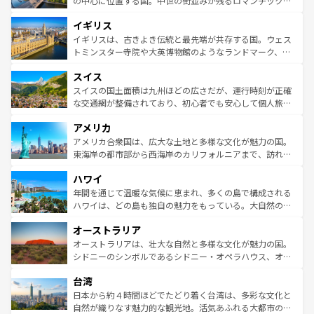
の中心に位置する国。中世の街並みが残るロマンチック街
れ、フランス料理はユネスコ無形文化遺産にも登録されて
道から、未来を先取りするようなモダンな都市まで多様な
イギリス
いる。シャンパンの発祥地であるランス、プロヴァンスの
顔を持つこの国は、どこを歩いても飽きることがない。ベ
香り高いラベンダー畑など、多彩な楽しみ方が可能だ。さ
ルリンの文化的活気、バイエルン州のアルプスの絶景、そ
イギリスは、古きよき伝統と最先端が共存する国。ウェス
らに、パリ以外の地域にも魅力が溢れており、どの街角に
してライン川沿いのワイン畑といった風景は必見。ビール
トミンスター寺院や大英博物館のようなランドマーク、歴
も豊かな歴史と文化が息づいている。パリ以外の個性あふ
とソーセージを味わいながら地元の人と過ごす楽しい時間
史ある大学都市、美しい丘陵地帯や牧歌的な風景など、エ
れる地方に足を運ぶとそれぞれで全く異なる文化を体験で
スイス
は、お酒好きな人にはぜひ体験してほしい。 なお、新着の
リアごとに異なる魅力がある。また、優雅なアフタヌーン
きるだろう。 なお、新着のフランス情報は
コンテンツ一覧
ドイツ情報は
コンテンツ一覧
を参照してほしい。
ティー、ビール好きにはたまらない英国パブ、サッカー観
スイスの国土面積は九州ほどの広さだが、運行時刻が正確
を参照してほしい。
戦など、本場だからこそできる体験も豊富。イギリスを旅
な交通網が整備されており、初心者でも安心して個人旅行
して楽しみつくそう。 なお、新着のイギリス情報は
コンテ
を楽しめる。日本同様に時刻表どおりの旅が可能だ。中世
アメリカ
ンツ一覧
を参照してほしい。
の建物がそのまま残る町や、スイスならではのユニークな
博物館もあり、アルプス観光だけでなく町歩きも満喫する
アメリカ合衆国は、広大な土地と多様な文化が魅力の国。
ことができる。国民の所得が高いため物価も高いが、旅行
東海岸の都市部から西海岸のカリフォルニアまで、訪れる
者向けの交通パス提供のサービスもあり、うまく活用すれ
場所ごとに異なる風景と体験が待っている。ニューヨーク
ハワイ
ば市内交通費無料で観光を楽しむこともできる。 なお、新
のような巨大都市は、観光、ショッピング、エンターテイ
着のスイス情報は
コンテンツ一覧
を参照してほしい。
ンメントが詰まった刺激的なスポットだ。一方、アメリカ
年間を通じて温暖な気候に恵まれ、多くの島で構成される
西部には大自然が広がり、グランドキャニオンやイエロー
ハワイは、どの島も独自の魅力をもっている。大自然の神
ストーン国立公園といった絶景が堪能できる。さらに、南
秘を感じたいなら、火山が生み出した壮大な景観を誇るハ
オーストラリア
部のニューオーリンズでは、音楽と美食が融合した独特の
ワイ島は見逃せない。また、定番の観光地といえばオアフ
文化が魅力。旅行者はアメリカの各地域で異なる魅力を楽
島だが、静かな自然を求めるならマウイ島やカウアイ島が
オーストラリアは、壮大な自然と多様な文化が魅力の国。
しみながら、その多様性と豊かな歴史を感じることができ
おすすめ。エメラルドグリーンに輝く海をはじめ、豊かな
シドニーのシンボルであるシドニー・オペラハウス、オー
るだろう。車でのロードトリップや列車の旅も、アメリカ
文化や歴史が息づいている。「アロハスピリット」と呼ば
ストラリア東海岸北部に広がる大サンゴ礁地帯グレートバ
ならではの贅沢な旅のスタイルだ。 なお、新着のアメリカ
台湾
れるおもてなしの心で訪れる人々を迎えてくれるハワイの
リアリーフや大陸中央部にそびえるウルル（エアーズロッ
情報は
コンテンツ一覧
を参照してほしい。
人々、おいしいローカルフードやハワイアンミュージッ
ク）、タスマニアの美しい原生林やケアンズの熱帯雨林な
日本から約４時間ほどでたどり着く台湾は、多彩な文化と
ク、伝統的なフラダンスなど、すべてがハワイの魅力を彩
ど、見どころがたくさん。また、カフェやワイン、オージ
自然が織りなす魅力的な観光地。活気あふれる大都市の台