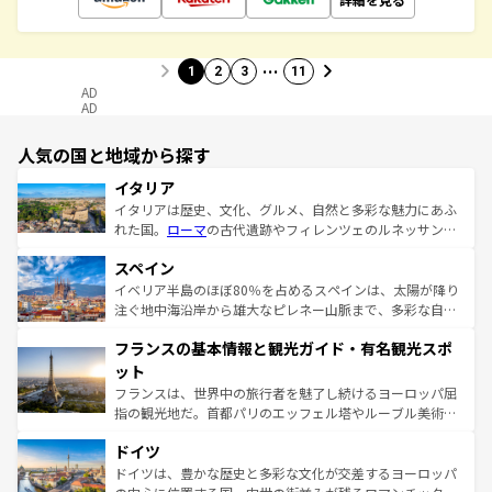
…
1
2
3
11
AD
AD
人気の国と地域から探す
イタリア
イタリアは歴史、文化、グルメ、自然と多彩な魅力にあふ
れた国。
ローマ
の古代遺跡やフィレンツェのルネッサンス
美術、ヴェネツィアの運河など、歴史あるスポットはもち
スペイン
ろん、トスカーナの美しい田園風景やアマルフィ海岸の絶
景など、自然景観も見逃せない。観光の合間には、本場の
イベリア半島のほぼ80％を占めるスペインは、太陽が降り
ピザやパスタなど、絶品のイタリア料理を堪能することも
注ぐ地中海沿岸から雄大なピレネー山脈まで、多彩な自然
できる。朝目覚めてから夜眠るまで、すべての瞬間を楽し
と文化が詰まったヨーロッパ屈指の旅行先だ。多様な地域
フランスの基本情報と観光ガイド・有名観光スポ
ませてくれるイタリアで、忘れられない旅をしてみよう！
文化が根付くこの国では、情熱的なフラメンコ、熱気あふ
なお、新着のイタリア情報は
コンテンツ一覧
を参照してほ
れる闘牛、そして美味しいタパスが生活の一部となってい
ット
しい。
る。首都マドリードの洗練された雰囲気や、バルセロナの
フランスは、世界中の旅行者を魅了し続けるヨーロッパ屈
アートに溢れた街角から、地方では古代ローマ遺跡や中世
指の観光地だ。首都パリのエッフェル塔やルーブル美術館
の城塞都市、穏やかなビーチリゾートまで多彩な表情を見
といった象徴的なスポットから、田舎町の古風な美しさま
せる。地方によって風土や気候が異なるスペインはその個
ドイツ
で、幅広い魅力が詰まっている。華麗な宮殿、歴史的な大
性で訪れる人を魅了する。 なお、新着のスペイン情報は
コ
聖堂、美しいビーチ、そして豊かな自然が、訪れる者を心
ドイツは、豊かな歴史と多彩な文化が交差するヨーロッパ
ンテンツ一覧
を参照してほしい。
から魅了する。また、フランスは美食の国としても知ら