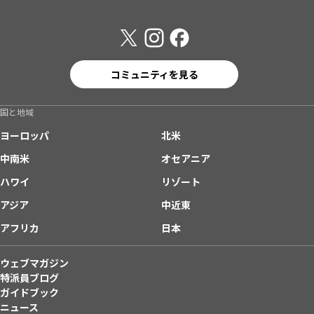
コミュニティを見る
国と地域
ヨーロッパ
北米
中南米
オセアニア
ハワイ
リゾート
アジア
中近東
アフリカ
日本
ウェブマガジン
特派員ブログ
ガイドブック
ニュース