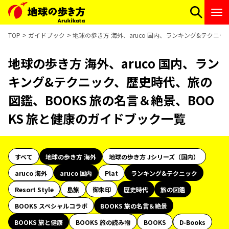
TOP
ガイドブック
地球の歩き方 海外、aruco 国内、ランキング&テクニッ
地球の歩き方 海外、aruco 国内、ラン
キング&テクニック、歴史時代、旅の
図鑑、BOOKS 旅の名言＆絶景、BOO
KS 旅と健康のガイドブック一覧
すべて
地球の歩き方 海外
地球の歩き方 Jシリーズ（国内）
aruco 海外
aruco 国内
Plat
ランキング&テクニック
Resort Style
島旅
御朱印
歴史時代
旅の図鑑
BOOKS スペシャルコラボ
BOOKS 旅の名言＆絶景
BOOKS 旅と健康
BOOKS 旅の読み物
BOOKS
D-Books