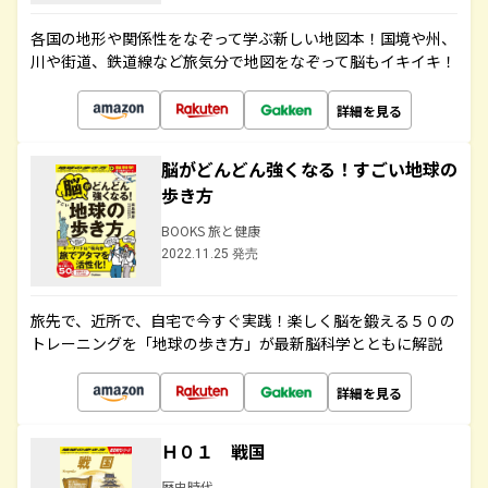
各国の地形や関係性をなぞって学ぶ新しい地図本！国境や州、
川や街道、鉄道線など旅気分で地図をなぞって脳もイキイキ！
詳細を見る
脳がどんどん強くなる！すごい地球の
歩き方
BOOKS 旅と健康
2022.11.25 発売
旅先で、近所で、自宅で今すぐ実践！楽しく脳を鍛える５０の
トレーニングを「地球の歩き方」が最新脳科学とともに解説
詳細を見る
Ｈ０１ 戦国
歴史時代