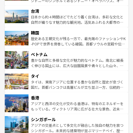
シドニーのシンボルであるシドニー・オペラハウス、オー
ならではの贅沢な旅のスタイルだ。 なお、新着のアメリカ
れるおもてなしの心で訪れる人々を迎えてくれるハワイの
ストラリア東海岸北部に広がる大サンゴ礁地帯グレートバ
情報は
コンテンツ一覧
を参照してほしい。
人々、おいしいローカルフードやハワイアンミュージッ
台湾
リアリーフや大陸中央部にそびえるウルル（エアーズロッ
ク、伝統的なフラダンスなど、すべてがハワイの魅力を彩
ク）、タスマニアの美しい原生林やケアンズの熱帯雨林な
日本から約４時間ほどでたどり着く台湾は、多彩な文化と
っている。訪れるたびに新しい発見と感動が待っているハ
ど、見どころがたくさん。また、カフェやワイン、オージ
自然が織りなす魅力的な観光地。活気あふれる大都市の台
ワイを、存分に味わってほしい。 なお、新着のハワイ情報
ービーフなどの食文化も豊かで、美味しいものであふれて
北やノスタルジックな町並みが人気な九份（ジォウフェ
は
コンテンツ一覧
を参照してほしい。
韓国
いる。アクティビティも充実しており、サーフィンやダイ
ン）、静ひつな山岳地帯である台湾東部など、都市の喧騒
ビング、ハイキングなど、アウトドア好きにはたまらな
と山間の静けさが共存しており、訪れる人に新しい発見と
歴史ある王朝文化が残る一方で、最先端のファッションやK
い。オーストラリアの多彩な魅力を存分に味わいつくそ
驚きをもたらしてくれる。また、奥深い台湾の食文化も魅
-POPで世界を席巻している韓国。首都ソウルの宮殿や伝統
う。 なお、新着のオーストラリア情報は
コンテンツ一覧
を
力で、夜市などの屋台グルメから高級料理、ヘルシーで美
家屋が並ぶエリアでは韓国の歴史と文化に浸ることがで
参照してほしい。
ベトナム
容にもいいと評判のスイーツなど、バラエティ豊かな料理
き、地方に足を延ばせば四季折々の自然美を楽しむことが
が味わえる。 なお、新着の台湾情報は
コンテンツ一覧
を参
できる。そして、キムチや焼肉、絶品のストリートフード
豊かな自然と多様な文化が魅力的なベトナム。南北に細長
照してほしい。
まで、さまざまな韓国料理が待っている。夜には、韓国な
く伸びる国土には、広大な田園風景や青々とした山々、世
らではのナイトライフも堪能できる。あたたかいホスピタ
界遺産に登録された壮大な自然景観が点在し、都市部では
タイ
リティに包まれながら、韓国の多彩な魅力を心ゆくまで味
急速な発展と共に伝統が息づく。ハノイの古い町並みやホ
わってみてほしい。 なお、新着の韓国情報は
コンテンツ一
ーチミン市のフランス統治時代の建物も、独特の雰囲気を
タイは、東南アジアに位置する豊かな自然と歴史が息づく
覧
を参照してほしい。
醸し出している。また、バラエティの豊かさとおいしさで
国だ。首都バンコクは高層ビルが立ち並ぶ一方、伝統的な
世界中の食通を魅了してやまないベトナム料理も魅力のひ
寺院や市場がいたるところに点在し、古きよき文化と現代
香港
とつ。フォーやバインミー、ベトナムコーヒーなどは、ぜ
の活気が交差している。北部ではチェンマイなどの山岳地
ひ現地で味わいたい。どの地域を訪れてもあたたかい人々
帯で自然と触れ合い、南部ではプーケットやクラビの美し
アジアと西洋の文化が交わる香港は、特有のエネルギーを
が旅行者を迎えてくれるので、きっと忘れられない旅にな
いビーチでリゾート気分を楽しむことができる。タイ料理
もっている。ヴィクトリア湾に広がる壮大な景色、近未来
るはずだ。 なお、新着のベトナム情報は
コンテンツ一覧
を
は世界的に有名で、屋台から高級レストランまで味覚を刺
的なアートスポット、そして歴史と現代が融合した町並
参照してほしい。
シンガポール
激する。気候は一年中温暖で、どの季節にも異なる楽しみ
み、どこを訪れても感動するはず。観光スポットが密集し
が待っている。親しみやすいタイの人々、仏教を中心とし
ており、効率よく見どころを回れるのも魅力。息をのむよ
アジアの交差点として多文化が融合した独自の魅力を放つ
た文化、そして多様な観光資源が、訪れる旅人を魅了し続
うな絶景から文化的な体験まで、香港を存分に楽しみ尽く
シンガポール。未来的な建築物が並ぶマリーナベイ、歴史