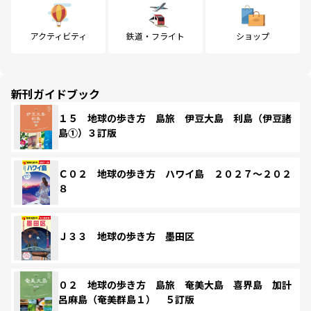
アクティビティ
鉄道・フライト
ショップ
新刊ガイドブック
１５ 地球の歩き方 島旅 伊豆大島 利島（伊豆諸
島①）３訂版
Ｃ０２ 地球の歩き方 ハワイ島 ２０２７～２０２
８
Ｊ３３ 地球の歩き方 墨田区
０２ 地球の歩き方 島旅 奄美大島 喜界島 加計
呂麻島（奄美群島１） ５訂版