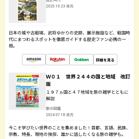
2025.10.23 発売
日本の城や古戦場、武将ゆかりの史跡、展示施設など、戦国時
代にまつわるスポットを徹底ガイドする歴史ファン必携の一
冊。
詳細を見る
Ｗ０１ 世界２４４の国と地域 改訂
版
１９７ヵ国と４７地域を旅の雑学とともに
解説
旅の図鑑
2024.07.18 発売
今こそ学びたい世界のことを集めました！首都、言語、民族、
宗教、特長、現地の挨拶、誰かに話したくなる旅の雑学も。