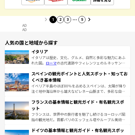
…
1
2
3
5
AD
AD
人気の国と地域から探す
イタリア
イタリアは歴史、文化、グルメ、自然と多彩な魅力にあふ
れた国。
ローマ
の古代遺跡やフィレンツェのルネッサンス
美術、ヴェネツィアの運河など、歴史あるスポットはもち
スペインの観光ポイントと人気スポット・知ってお
ろん、トスカーナの美しい田園風景やアマルフィ海岸の絶
景など、自然景観も見逃せない。観光の合間には、本場の
くべき基本情報
ピザやパスタなど、絶品のイタリア料理を堪能することも
イベリア半島のほぼ80％を占めるスペインは、太陽が降り
できる。朝目覚めてから夜眠るまで、すべての瞬間を楽し
注ぐ地中海沿岸から雄大なピレネー山脈まで、多彩な自然
ませてくれるイタリアで、忘れられない旅をしてみよう！
と文化が詰まったヨーロッパ屈指の旅行先だ。多様な地域
なお、新着のイタリア情報は
コンテンツ一覧
を参照してほ
フランスの基本情報と観光ガイド・有名観光スポ
文化が根付くこの国では、情熱的なフラメンコ、熱気あふ
しい。
れる闘牛、そして美味しいタパスが生活の一部となってい
ット
る。首都マドリードの洗練された雰囲気や、バルセロナの
フランスは、世界中の旅行者を魅了し続けるヨーロッパ屈
アートに溢れた街角から、地方では古代ローマ遺跡や中世
指の観光地だ。首都パリのエッフェル塔やルーブル美術館
の城塞都市、穏やかなビーチリゾートまで多彩な表情を見
といった象徴的なスポットから、田舎町の古風な美しさま
せる。地方によって風土や気候が異なるスペインはその個
ドイツの基本情報と観光ガイド・有名観光スポッ
で、幅広い魅力が詰まっている。華麗な宮殿、歴史的な大
性で訪れる人を魅了する。 なお、新着のスペイン情報は
コ