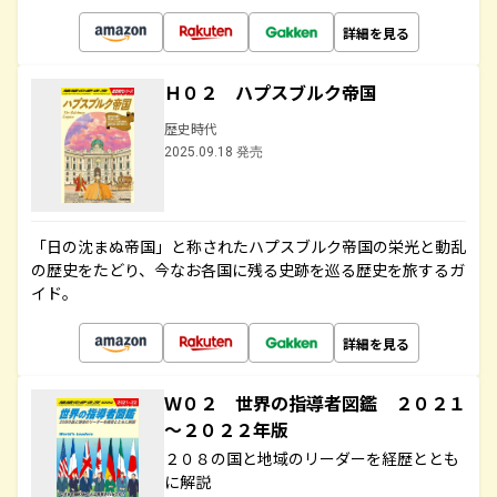
詳細を見る
Ｈ０２ ハプスブルク帝国
歴史時代
2025.09.18 発売
「日の沈まぬ帝国」と称されたハプスブルク帝国の栄光と動乱
の歴史をたどり、今なお各国に残る史跡を巡る歴史を旅するガ
イド。
詳細を見る
Ｗ０２ 世界の指導者図鑑 ２０２１
～２０２２年版
２０８の国と地域のリーダーを経歴ととも
に解説