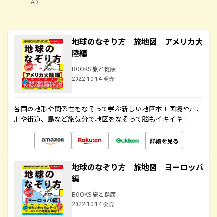
AD
地球のなぞり方 旅地図 アメリカ大
陸編
BOOKS 旅と健康
2022.10.14 発売
各国の地形や関係性をなぞって学ぶ新しい地図本！国境や州、
川や街道、島など旅気分で地図をなぞって脳もイキイキ！
詳細を見る
地球のなぞり方 旅地図 ヨーロッパ
編
BOOKS 旅と健康
2022.10.14 発売