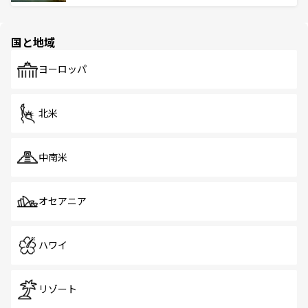
ける。 なお、新着のタイ情報は
コンテンツ一覧
を参照して
そう。 なお、新着の香港情報は
コンテンツ一覧
を参照して
と伝統を感じられるエスニックタウン、多数の緑豊かな公
ほしい。
ほしい。
園や自然保護区など、自然が調和した近代的な景観と文化
の多様性あふれるカラフルな町は、どこを歩いても新しい
国と地域
発見がある。さらに、治安のよさや充実した公共交通機関
も、旅行者にとっては魅力的なポイント。グルメも豊富
で、ホーカーズは地元の風情を楽しめる外せないスポット
ヨーロッパ
だ。訪れる人を飽きさせないシンガポールで、多様な魅力
を体感しよう。 なお、新着のシンガポール情報は
コンテン
ツ一覧
を参照してほしい。
北米
中南米
オセアニア
ハワイ
リゾート