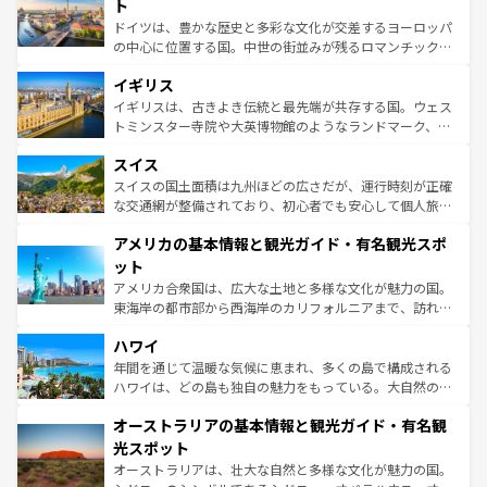
聖堂、美しいビーチ、そして豊かな自然が、訪れる者を心
ト
ンテンツ一覧
を参照してほしい。
から魅了する。また、フランスは美食の国としても知ら
ドイツは、豊かな歴史と多彩な文化が交差するヨーロッパ
れ、フランス料理はユネスコ無形文化遺産にも登録されて
の中心に位置する国。中世の街並みが残るロマンチック街
いる。シャンパンの発祥地であるランス、プロヴァンスの
道から、未来を先取りするようなモダンな都市まで多様な
香り高いラベンダー畑など、多彩な楽しみ方が可能だ。さ
イギリス
顔を持つこの国は、どこを歩いても飽きることがない。ベ
らに、パリ以外の地域にも魅力が溢れており、どの街角に
ルリンの文化的活気、バイエルン州のアルプスの絶景、そ
イギリスは、古きよき伝統と最先端が共存する国。ウェス
も豊かな歴史と文化が息づいている。パリ以外の個性あふ
してライン川沿いのワイン畑といった風景は必見。ビール
トミンスター寺院や大英博物館のようなランドマーク、歴
れる地方に足を運ぶとそれぞれで全く異なる文化を体験で
とソーセージを味わいながら地元の人と過ごす楽しい時間
史ある大学都市、美しい丘陵地帯や牧歌的な風景など、エ
きるだろう。 なお、新着のフランス情報は
コンテンツ一覧
スイス
は、お酒好きな人にはぜひ体験してほしい。 なお、新着の
リアごとに異なる魅力がある。また、優雅なアフタヌーン
を参照してほしい。
ドイツ情報は
コンテンツ一覧
を参照してほしい。
ティー、ビール好きにはたまらない英国パブ、サッカー観
スイスの国土面積は九州ほどの広さだが、運行時刻が正確
戦など、本場だからこそできる体験も豊富。イギリスを旅
な交通網が整備されており、初心者でも安心して個人旅行
して楽しみつくそう。 なお、新着のイギリス情報は
コンテ
を楽しめる。日本同様に時刻表どおりの旅が可能だ。中世
アメリカの基本情報と観光ガイド・有名観光スポ
ンツ一覧
を参照してほしい。
の建物がそのまま残る町や、スイスならではのユニークな
博物館もあり、アルプス観光だけでなく町歩きも満喫する
ット
ことができる。国民の所得が高いため物価も高いが、旅行
アメリカ合衆国は、広大な土地と多様な文化が魅力の国。
者向けの交通パス提供のサービスもあり、うまく活用すれ
東海岸の都市部から西海岸のカリフォルニアまで、訪れる
ば市内交通費無料で観光を楽しむこともできる。 なお、新
場所ごとに異なる風景と体験が待っている。ニューヨーク
着のスイス情報は
コンテンツ一覧
を参照してほしい。
ハワイ
のような巨大都市は、観光、ショッピング、エンターテイ
ンメントが詰まった刺激的なスポットだ。一方、アメリカ
年間を通じて温暖な気候に恵まれ、多くの島で構成される
西部には大自然が広がり、グランドキャニオンやイエロー
ハワイは、どの島も独自の魅力をもっている。大自然の神
ストーン国立公園といった絶景が堪能できる。さらに、南
秘を感じたいなら、火山が生み出した壮大な景観を誇るハ
オーストラリアの基本情報と観光ガイド・有名観
部のニューオーリンズでは、音楽と美食が融合した独特の
ワイ島は見逃せない。また、定番の観光地といえばオアフ
文化が魅力。旅行者はアメリカの各地域で異なる魅力を楽
島だが、静かな自然を求めるならマウイ島やカウアイ島が
光スポット
しみながら、その多様性と豊かな歴史を感じることができ
おすすめ。エメラルドグリーンに輝く海をはじめ、豊かな
オーストラリアは、壮大な自然と多様な文化が魅力の国。
るだろう。車でのロードトリップや列車の旅も、アメリカ
文化や歴史が息づいている。「アロハスピリット」と呼ば