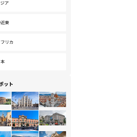
アジア
中近東
アフリカ
日本
ポット