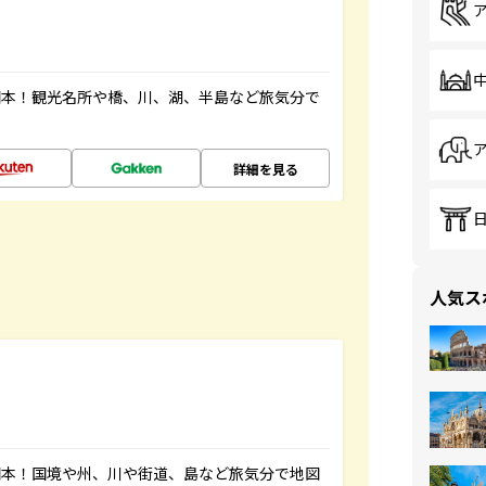
図本！観光名所や橋、川、湖、半島など旅気分で
詳細を見る
人気ス
図本！国境や州、川や街道、島など旅気分で地図