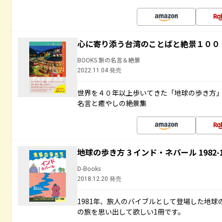
心に寄り添う台湾のことばと絶景１００
BOOKS 旅の名言＆絶景
2022.11.04 発売
世界を４０年以上歩いてきた「地球の歩き方
名言と癒やしの絶景集
地球の歩き方 3 インド・ネパール 1982
D-Books
2018.12.20 発売
1981年、旅人のバイブルとして登場した地
の旅を思い出して欲しい1冊です。