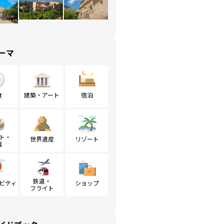
ーマ
食
建築・アート
宿泊
ト・
世界遺産
リゾート
戦
鉄道・
ビティ
ショップ
フライト