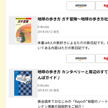
地球の歩き方 ガチ冒険～地球の歩き方
D-Books
2018.04.12 発売
本書は4人の旅好きによるただの旅日記です。
いてある内容はただの旅日記です。
地球の歩き方 カンタベリーと周辺のす
んぽガイド♪
D-Books
2018.07.26 発売
英会話本でおなじみの「Kayoの“秘密のノー
ンドン南東の田舎町をご紹介！