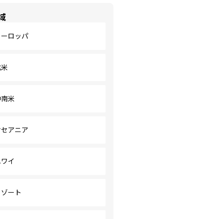
域
ヨーロッパ
北米
中南米
オセアニア
ハワイ
リゾート