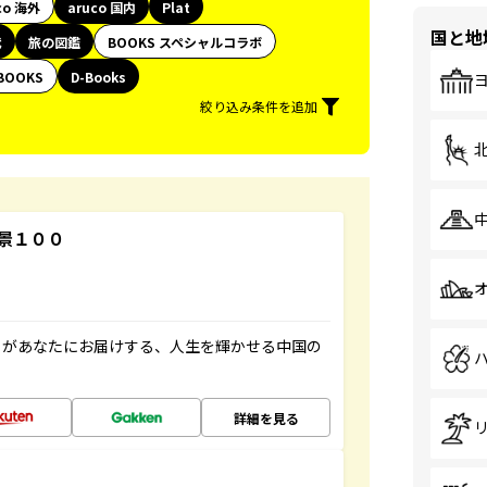
co 海外
aruco 国内
Plat
国と地
代
旅の図鑑
BOOKS スペシャルコラボ
BOOKS
D-Books
絞り込み条件を追加
景１００
」があなたにお届けする、人生を輝かせる中国の
詳細を見る