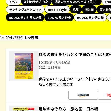
すべて
地球の歩き方 海外
地球の歩き方 Jシリーズ（国内）
aru
ランキング&テクニック
Resort Style
島旅
御朱印
歴史時
BOOKS 旅の名言＆絶景
BOOKS 旅と健康
BOOKS 旅の読み物
1〜20件/233件中 を表示
悠久の教えをひもとく中国のことばと絶
BOOKS 旅の名言＆絶景
2022.12.15 発売
世界を４０年以上歩いてきた「地球の歩き方
名言と癒やしの絶景集
地球のなぞり方 旅地図 日本編