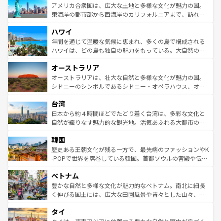
博物館もあり、アルプス観光だけでなく町歩きも満喫する
アメリカ合衆国は、広大な土地と多様な文化が魅力の国。
ことができる。国民の所得が高いため物価も高いが、旅行
東海岸の都市部から西海岸のカリフォルニアまで、訪れる
者向けの交通パス提供のサービスもあり、うまく活用すれ
場所ごとに異なる風景と体験が待っている。ニューヨーク
ハワイ
ば市内交通費無料で観光を楽しむこともできる。 なお、新
のような巨大都市は、観光、ショッピング、エンターテイ
着のスイス情報は
コンテンツ一覧
を参照してほしい。
ンメントが詰まった刺激的なスポットだ。一方、アメリカ
年間を通じて温暖な気候に恵まれ、多くの島で構成される
西部には大自然が広がり、グランドキャニオンやイエロー
ハワイは、どの島も独自の魅力をもっている。大自然の神
ストーン国立公園といった絶景が堪能できる。さらに、南
秘を感じたいなら、火山が生み出した壮大な景観を誇るハ
オーストラリア
部のニューオーリンズでは、音楽と美食が融合した独特の
ワイ島は見逃せない。また、定番の観光地といえばオアフ
文化が魅力。旅行者はアメリカの各地域で異なる魅力を楽
島だが、静かな自然を求めるならマウイ島やカウアイ島が
オーストラリアは、壮大な自然と多様な文化が魅力の国。
しみながら、その多様性と豊かな歴史を感じることができ
おすすめ。エメラルドグリーンに輝く海をはじめ、豊かな
シドニーのシンボルであるシドニー・オペラハウス、オー
るだろう。車でのロードトリップや列車の旅も、アメリカ
文化や歴史が息づいている。「アロハスピリット」と呼ば
ストラリア東海岸北部に広がる大サンゴ礁地帯グレートバ
ならではの贅沢な旅のスタイルだ。 なお、新着のアメリカ
台湾
れるおもてなしの心で訪れる人々を迎えてくれるハワイの
リアリーフや大陸中央部にそびえるウルル（エアーズロッ
情報は
コンテンツ一覧
を参照してほしい。
人々、おいしいローカルフードやハワイアンミュージッ
ク）、タスマニアの美しい原生林やケアンズの熱帯雨林な
日本から約４時間ほどでたどり着く台湾は、多彩な文化と
ク、伝統的なフラダンスなど、すべてがハワイの魅力を彩
ど、見どころがたくさん。また、カフェやワイン、オージ
自然が織りなす魅力的な観光地。活気あふれる大都市の台
っている。訪れるたびに新しい発見と感動が待っているハ
ービーフなどの食文化も豊かで、美味しいものであふれて
北やノスタルジックな町並みが人気な九份（ジォウフェ
ワイを、存分に味わってほしい。 なお、新着のハワイ情報
韓国
いる。アクティビティも充実しており、サーフィンやダイ
ン）、静ひつな山岳地帯である台湾東部など、都市の喧騒
は
コンテンツ一覧
を参照してほしい。
ビング、ハイキングなど、アウトドア好きにはたまらな
と山間の静けさが共存しており、訪れる人に新しい発見と
歴史ある王朝文化が残る一方で、最先端のファッションやK
い。オーストラリアの多彩な魅力を存分に味わいつくそ
驚きをもたらしてくれる。また、奥深い台湾の食文化も魅
-POPで世界を席巻している韓国。首都ソウルの宮殿や伝統
う。 なお、新着のオーストラリア情報は
コンテンツ一覧
を
力で、夜市などの屋台グルメから高級料理、ヘルシーで美
家屋が並ぶエリアでは韓国の歴史と文化に浸ることがで
参照してほしい。
ベトナム
容にもいいと評判のスイーツなど、バラエティ豊かな料理
き、地方に足を延ばせば四季折々の自然美を楽しむことが
が味わえる。 なお、新着の台湾情報は
コンテンツ一覧
を参
できる。そして、キムチや焼肉、絶品のストリートフード
豊かな自然と多様な文化が魅力的なベトナム。南北に細長
照してほしい。
まで、さまざまな韓国料理が待っている。夜には、韓国な
く伸びる国土には、広大な田園風景や青々とした山々、世
らではのナイトライフも堪能できる。あたたかいホスピタ
界遺産に登録された壮大な自然景観が点在し、都市部では
タイ
リティに包まれながら、韓国の多彩な魅力を心ゆくまで味
急速な発展と共に伝統が息づく。ハノイの古い町並みやホ
わってみてほしい。 なお、新着の韓国情報は
コンテンツ一
ーチミン市のフランス統治時代の建物も、独特の雰囲気を