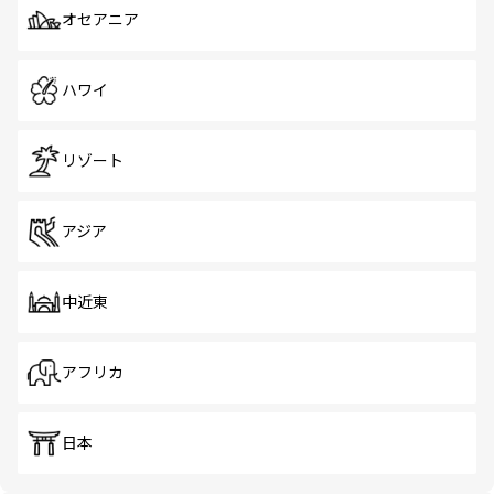
オセアニア
ハワイ
リゾート
アジア
中近東
アフリカ
日本