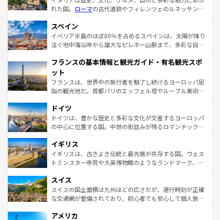
れた国。
ローマ
の古代遺跡やフィレンツェのルネッサンス
美術、ヴェネツィアの運河など、歴史あるスポットはもち
スペイン
ろん、トスカーナの美しい田園風景やアマルフィ海岸の絶
景など、自然景観も見逃せない。観光の合間には、本場の
イベリア半島のほぼ80％を占めるスペインは、太陽が降り
ピザやパスタなど、絶品のイタリア料理を堪能することも
注ぐ地中海沿岸から雄大なピレネー山脈まで、多彩な自然
できる。朝目覚めてから夜眠るまで、すべての瞬間を楽し
と文化が詰まったヨーロッパ屈指の旅行先だ。多様な地域
フランスの基本情報と観光ガイド・有名観光スポ
ませてくれるイタリアで、忘れられない旅をしてみよう！
文化が根付くこの国では、情熱的なフラメンコ、熱気あふ
なお、新着のイタリア情報は
コンテンツ一覧
を参照してほ
れる闘牛、そして美味しいタパスが生活の一部となってい
ット
しい。
る。首都マドリードの洗練された雰囲気や、バルセロナの
フランスは、世界中の旅行者を魅了し続けるヨーロッパ屈
アートに溢れた街角から、地方では古代ローマ遺跡や中世
指の観光地だ。首都パリのエッフェル塔やルーブル美術館
の城塞都市、穏やかなビーチリゾートまで多彩な表情を見
といった象徴的なスポットから、田舎町の古風な美しさま
せる。地方によって風土や気候が異なるスペインはその個
ドイツ
で、幅広い魅力が詰まっている。華麗な宮殿、歴史的な大
性で訪れる人を魅了する。 なお、新着のスペイン情報は
コ
聖堂、美しいビーチ、そして豊かな自然が、訪れる者を心
ドイツは、豊かな歴史と多彩な文化が交差するヨーロッパ
ンテンツ一覧
を参照してほしい。
から魅了する。また、フランスは美食の国としても知ら
の中心に位置する国。中世の街並みが残るロマンチック街
れ、フランス料理はユネスコ無形文化遺産にも登録されて
道から、未来を先取りするようなモダンな都市まで多様な
イギリス
いる。シャンパンの発祥地であるランス、プロヴァンスの
顔を持つこの国は、どこを歩いても飽きることがない。ベ
香り高いラベンダー畑など、多彩な楽しみ方が可能だ。さ
ルリンの文化的活気、バイエルン州のアルプスの絶景、そ
イギリスは、古きよき伝統と最先端が共存する国。ウェス
らに、パリ以外の地域にも魅力が溢れており、どの街角に
してライン川沿いのワイン畑といった風景は必見。ビール
トミンスター寺院や大英博物館のようなランドマーク、歴
も豊かな歴史と文化が息づいている。パリ以外の個性あふ
とソーセージを味わいながら地元の人と過ごす楽しい時間
史ある大学都市、美しい丘陵地帯や牧歌的な風景など、エ
れる地方に足を運ぶとそれぞれで全く異なる文化を体験で
スイス
は、お酒好きな人にはぜひ体験してほしい。 なお、新着の
リアごとに異なる魅力がある。また、優雅なアフタヌーン
きるだろう。 なお、新着のフランス情報は
コンテンツ一覧
ドイツ情報は
コンテンツ一覧
を参照してほしい。
ティー、ビール好きにはたまらない英国パブ、サッカー観
スイスの国土面積は九州ほどの広さだが、運行時刻が正確
を参照してほしい。
戦など、本場だからこそできる体験も豊富。イギリスを旅
な交通網が整備されており、初心者でも安心して個人旅行
して楽しみつくそう。 なお、新着のイギリス情報は
コンテ
を楽しめる。日本同様に時刻表どおりの旅が可能だ。中世
アメリカ
ンツ一覧
を参照してほしい。
の建物がそのまま残る町や、スイスならではのユニークな