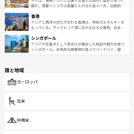
タイは、東南アジアに位置する豊かな自然と歴史が息づく
覧
を参照してほしい。
醸し出している。また、バラエティの豊かさとおいしさで
国だ。首都バンコクは高層ビルが立ち並ぶ一方、伝統的な
世界中の食通を魅了してやまないベトナム料理も魅力のひ
寺院や市場がいたるところに点在し、古きよき文化と現代
香港
とつ。フォーやバインミー、ベトナムコーヒーなどは、ぜ
の活気が交差している。北部ではチェンマイなどの山岳地
ひ現地で味わいたい。どの地域を訪れてもあたたかい人々
帯で自然と触れ合い、南部ではプーケットやクラビの美し
アジアと西洋の文化が交わる香港は、特有のエネルギーを
が旅行者を迎えてくれるので、きっと忘れられない旅にな
いビーチでリゾート気分を楽しむことができる。タイ料理
もっている。ヴィクトリア湾に広がる壮大な景色、近未来
るはずだ。 なお、新着のベトナム情報は
コンテンツ一覧
を
は世界的に有名で、屋台から高級レストランまで味覚を刺
的なアートスポット、そして歴史と現代が融合した町並
参照してほしい。
シンガポール
激する。気候は一年中温暖で、どの季節にも異なる楽しみ
み、どこを訪れても感動するはず。観光スポットが密集し
が待っている。親しみやすいタイの人々、仏教を中心とし
ており、効率よく見どころを回れるのも魅力。息をのむよ
アジアの交差点として多文化が融合した独自の魅力を放つ
た文化、そして多様な観光資源が、訪れる旅人を魅了し続
うな絶景から文化的な体験まで、香港を存分に楽しみ尽く
シンガポール。未来的な建築物が並ぶマリーナベイ、歴史
ける。 なお、新着のタイ情報は
コンテンツ一覧
を参照して
そう。 なお、新着の香港情報は
コンテンツ一覧
を参照して
と伝統を感じられるエスニックタウン、多数の緑豊かな公
ほしい。
ほしい。
園や自然保護区など、自然が調和した近代的な景観と文化
の多様性あふれるカラフルな町は、どこを歩いても新しい
国と地域
発見がある。さらに、治安のよさや充実した公共交通機関
も、旅行者にとっては魅力的なポイント。グルメも豊富
で、ホーカーズは地元の風情を楽しめる外せないスポット
ヨーロッパ
だ。訪れる人を飽きさせないシンガポールで、多様な魅力
を体感しよう。 なお、新着のシンガポール情報は
コンテン
ツ一覧
を参照してほしい。
北米
中南米