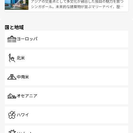
が待っている。親しみやすいタイの人々、仏教を中心とし
ており、効率よく見どころを回れるのも魅力。息をのむよ
アジアの交差点として多文化が融合した独自の魅力を放つ
た文化、そして多様な観光資源が、訪れる旅人を魅了し続
うな絶景から文化的な体験まで、香港を存分に楽しみ尽く
シンガポール。未来的な建築物が並ぶマリーナベイ、歴史
ける。 なお、新着のタイ情報は
コンテンツ一覧
を参照して
そう。 なお、新着の香港情報は
コンテンツ一覧
を参照して
と伝統を感じられるエスニックタウン、多数の緑豊かな公
ほしい。
ほしい。
園や自然保護区など、自然が調和した近代的な景観と文化
の多様性あふれるカラフルな町は、どこを歩いても新しい
国と地域
発見がある。さらに、治安のよさや充実した公共交通機関
も、旅行者にとっては魅力的なポイント。グルメも豊富
で、ホーカーズは地元の風情を楽しめる外せないスポット
ヨーロッパ
だ。訪れる人を飽きさせないシンガポールで、多様な魅力
を体感しよう。 なお、新着のシンガポール情報は
コンテン
ツ一覧
を参照してほしい。
北米
中南米
オセアニア
ハワイ