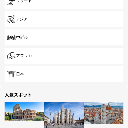
リゾート
アジア
中近東
アフリカ
日本
人気スポット