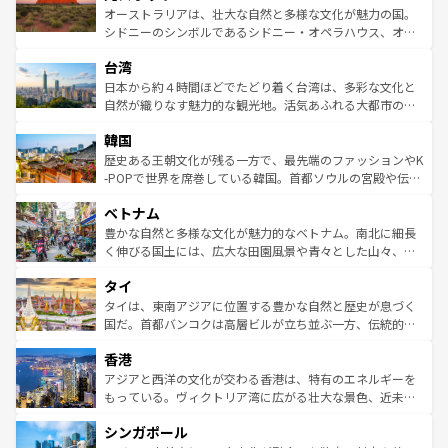
しみながら、その多様性と豊かな歴史を感じることができ
おすすめ。エメラルドグリーンに輝く海をはじめ、豊かな
オーストラリアは、壮大な自然と多様な文化が魅力の国。
るだろう。車でのロードトリップや列車の旅も、アメリカ
文化や歴史が息づいている。「アロハスピリット」と呼ば
シドニーのシンボルであるシドニー・オペラハウス、オー
ならではの贅沢な旅のスタイルだ。 なお、新着のアメリカ
れるおもてなしの心で訪れる人々を迎えてくれるハワイの
ストラリア東海岸北部に広がる大サンゴ礁地帯グレートバ
情報は
コンテンツ一覧
を参照してほしい。
人々、おいしいローカルフードやハワイアンミュージッ
台湾
リアリーフや大陸中央部にそびえるウルル（エアーズロッ
ク、伝統的なフラダンスなど、すべてがハワイの魅力を彩
ク）、タスマニアの美しい原生林やケアンズの熱帯雨林な
日本から約４時間ほどでたどり着く台湾は、多彩な文化と
っている。訪れるたびに新しい発見と感動が待っているハ
ど、見どころがたくさん。また、カフェやワイン、オージ
自然が織りなす魅力的な観光地。活気あふれる大都市の台
ワイを、存分に味わってほしい。 なお、新着のハワイ情報
ービーフなどの食文化も豊かで、美味しいものであふれて
北やノスタルジックな町並みが人気な九份（ジォウフェ
は
コンテンツ一覧
を参照してほしい。
韓国
いる。アクティビティも充実しており、サーフィンやダイ
ン）、静ひつな山岳地帯である台湾東部など、都市の喧騒
ビング、ハイキングなど、アウトドア好きにはたまらな
と山間の静けさが共存しており、訪れる人に新しい発見と
歴史ある王朝文化が残る一方で、最先端のファッションやK
い。オーストラリアの多彩な魅力を存分に味わいつくそ
驚きをもたらしてくれる。また、奥深い台湾の食文化も魅
-POPで世界を席巻している韓国。首都ソウルの宮殿や伝統
う。 なお、新着のオーストラリア情報は
コンテンツ一覧
を
力で、夜市などの屋台グルメから高級料理、ヘルシーで美
家屋が並ぶエリアでは韓国の歴史と文化に浸ることがで
参照してほしい。
ベトナム
容にもいいと評判のスイーツなど、バラエティ豊かな料理
き、地方に足を延ばせば四季折々の自然美を楽しむことが
が味わえる。 なお、新着の台湾情報は
コンテンツ一覧
を参
できる。そして、キムチや焼肉、絶品のストリートフード
豊かな自然と多様な文化が魅力的なベトナム。南北に細長
照してほしい。
まで、さまざまな韓国料理が待っている。夜には、韓国な
く伸びる国土には、広大な田園風景や青々とした山々、世
らではのナイトライフも堪能できる。あたたかいホスピタ
界遺産に登録された壮大な自然景観が点在し、都市部では
タイ
リティに包まれながら、韓国の多彩な魅力を心ゆくまで味
急速な発展と共に伝統が息づく。ハノイの古い町並みやホ
わってみてほしい。 なお、新着の韓国情報は
コンテンツ一
ーチミン市のフランス統治時代の建物も、独特の雰囲気を
タイは、東南アジアに位置する豊かな自然と歴史が息づく
覧
を参照してほしい。
醸し出している。また、バラエティの豊かさとおいしさで
国だ。首都バンコクは高層ビルが立ち並ぶ一方、伝統的な
世界中の食通を魅了してやまないベトナム料理も魅力のひ
寺院や市場がいたるところに点在し、古きよき文化と現代
香港
とつ。フォーやバインミー、ベトナムコーヒーなどは、ぜ
の活気が交差している。北部ではチェンマイなどの山岳地
ひ現地で味わいたい。どの地域を訪れてもあたたかい人々
帯で自然と触れ合い、南部ではプーケットやクラビの美し
アジアと西洋の文化が交わる香港は、特有のエネルギーを
が旅行者を迎えてくれるので、きっと忘れられない旅にな
いビーチでリゾート気分を楽しむことができる。タイ料理
もっている。ヴィクトリア湾に広がる壮大な景色、近未来
るはずだ。 なお、新着のベトナム情報は
コンテンツ一覧
を
は世界的に有名で、屋台から高級レストランまで味覚を刺
的なアートスポット、そして歴史と現代が融合した町並
参照してほしい。
シンガポール
激する。気候は一年中温暖で、どの季節にも異なる楽しみ
み、どこを訪れても感動するはず。観光スポットが密集し