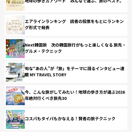
地球の歩き方アワード みんなで選ぶ、旅のベスト。
エアラインランキング 読者の投票をもとにランキン
グ形式で発表
Next韓国旅 次の韓国旅行がもっと楽しくなる 旅先・
グルメ・テクニック
旬な“あの人”が「旅」をテーマに語るインタビュー連
載 MY TRAVEL STORY
今、こんな旅がしてみたい！地球の歩き方が選ぶ2026
年絶対行くべき旅先30
コスパもタイパもかなえる！賢者の旅テクニック