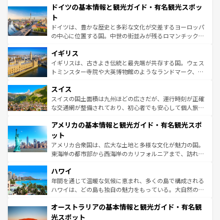
せる。地方によって風土や気候が異なるスペインはその個
ドイツの基本情報と観光ガイド・有名観光スポッ
で、幅広い魅力が詰まっている。華麗な宮殿、歴史的な大
性で訪れる人を魅了する。 なお、新着のスペイン情報は
コ
聖堂、美しいビーチ、そして豊かな自然が、訪れる者を心
ト
ンテンツ一覧
を参照してほしい。
から魅了する。また、フランスは美食の国としても知ら
ドイツは、豊かな歴史と多彩な文化が交差するヨーロッパ
れ、フランス料理はユネスコ無形文化遺産にも登録されて
の中心に位置する国。中世の街並みが残るロマンチック街
いる。シャンパンの発祥地であるランス、プロヴァンスの
道から、未来を先取りするようなモダンな都市まで多様な
香り高いラベンダー畑など、多彩な楽しみ方が可能だ。さ
イギリス
顔を持つこの国は、どこを歩いても飽きることがない。ベ
らに、パリ以外の地域にも魅力が溢れており、どの街角に
ルリンの文化的活気、バイエルン州のアルプスの絶景、そ
イギリスは、古きよき伝統と最先端が共存する国。ウェス
も豊かな歴史と文化が息づいている。パリ以外の個性あふ
してライン川沿いのワイン畑といった風景は必見。ビール
トミンスター寺院や大英博物館のようなランドマーク、歴
れる地方に足を運ぶとそれぞれで全く異なる文化を体験で
とソーセージを味わいながら地元の人と過ごす楽しい時間
史ある大学都市、美しい丘陵地帯や牧歌的な風景など、エ
きるだろう。 なお、新着のフランス情報は
コンテンツ一覧
スイス
は、お酒好きな人にはぜひ体験してほしい。 なお、新着の
リアごとに異なる魅力がある。また、優雅なアフタヌーン
を参照してほしい。
ドイツ情報は
コンテンツ一覧
を参照してほしい。
ティー、ビール好きにはたまらない英国パブ、サッカー観
スイスの国土面積は九州ほどの広さだが、運行時刻が正確
戦など、本場だからこそできる体験も豊富。イギリスを旅
な交通網が整備されており、初心者でも安心して個人旅行
して楽しみつくそう。 なお、新着のイギリス情報は
コンテ
を楽しめる。日本同様に時刻表どおりの旅が可能だ。中世
アメリカの基本情報と観光ガイド・有名観光スポ
ンツ一覧
を参照してほしい。
の建物がそのまま残る町や、スイスならではのユニークな
博物館もあり、アルプス観光だけでなく町歩きも満喫する
ット
ことができる。国民の所得が高いため物価も高いが、旅行
アメリカ合衆国は、広大な土地と多様な文化が魅力の国。
者向けの交通パス提供のサービスもあり、うまく活用すれ
東海岸の都市部から西海岸のカリフォルニアまで、訪れる
ば市内交通費無料で観光を楽しむこともできる。 なお、新
場所ごとに異なる風景と体験が待っている。ニューヨーク
着のスイス情報は
コンテンツ一覧
を参照してほしい。
ハワイ
のような巨大都市は、観光、ショッピング、エンターテイ
ンメントが詰まった刺激的なスポットだ。一方、アメリカ
年間を通じて温暖な気候に恵まれ、多くの島で構成される
西部には大自然が広がり、グランドキャニオンやイエロー
ハワイは、どの島も独自の魅力をもっている。大自然の神
ストーン国立公園といった絶景が堪能できる。さらに、南
秘を感じたいなら、火山が生み出した壮大な景観を誇るハ
オーストラリアの基本情報と観光ガイド・有名観
部のニューオーリンズでは、音楽と美食が融合した独特の
ワイ島は見逃せない。また、定番の観光地といえばオアフ
文化が魅力。旅行者はアメリカの各地域で異なる魅力を楽
島だが、静かな自然を求めるならマウイ島やカウアイ島が
光スポット