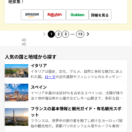
絶景集！
詳細を見る
…
1
2
3
13
AD
AD
人気の国と地域から探す
イタリア
イタリアは歴史、文化、グルメ、自然と多彩な魅力にあふ
れた国。
ローマ
の古代遺跡やフィレンツェのルネッサンス
美術、ヴェネツィアの運河など、歴史あるスポットはもち
スペイン
ろん、トスカーナの美しい田園風景やアマルフィ海岸の絶
景など、自然景観も見逃せない。観光の合間には、本場の
イベリア半島のほぼ80％を占めるスペインは、太陽が降り
ピザやパスタなど、絶品のイタリア料理を堪能することも
注ぐ地中海沿岸から雄大なピレネー山脈まで、多彩な自然
できる。朝目覚めてから夜眠るまで、すべての瞬間を楽し
と文化が詰まったヨーロッパ屈指の旅行先だ。多様な地域
フランスの基本情報と観光ガイド・有名観光スポ
ませてくれるイタリアで、忘れられない旅をしてみよう！
文化が根付くこの国では、情熱的なフラメンコ、熱気あふ
なお、新着のイタリア情報は
コンテンツ一覧
を参照してほ
れる闘牛、そして美味しいタパスが生活の一部となってい
ット
しい。
る。首都マドリードの洗練された雰囲気や、バルセロナの
フランスは、世界中の旅行者を魅了し続けるヨーロッパ屈
アートに溢れた街角から、地方では古代ローマ遺跡や中世
指の観光地だ。首都パリのエッフェル塔やルーブル美術館
の城塞都市、穏やかなビーチリゾートまで多彩な表情を見
といった象徴的なスポットから、田舎町の古風な美しさま