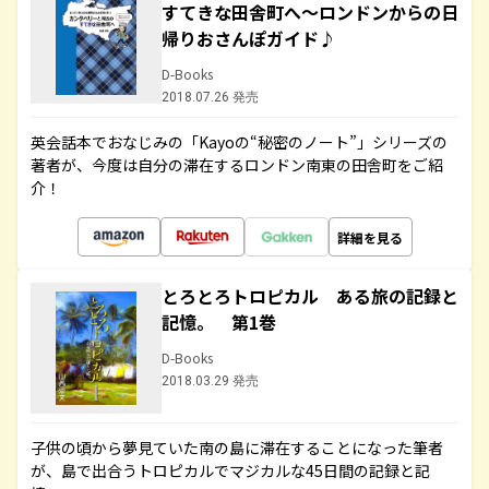
すてきな田舎町へ～ロンドンからの日
帰りおさんぽガイド♪
D-Books
2018.07.26 発売
英会話本でおなじみの「Kayoの“秘密のノート”」シリーズの
著者が、今度は自分の滞在するロンドン南東の田舎町をご紹
介！
詳細を見る
とろとろトロピカル ある旅の記録と
記憶。 第1巻
D-Books
2018.03.29 発売
子供の頃から夢見ていた南の島に滞在することになった筆者
が、島で出合うトロピカルでマジカルな45日間の記録と記