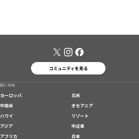
コミュニティを見る
国と地域
ヨーロッパ
北米
中南米
オセアニア
ハワイ
リゾート
アジア
中近東
アフリカ
日本