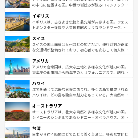
ンテンツ一覧
を参照してほしい。
から魅了する。また、フランスは美食の国としても知ら
の中心に位置する国。中世の街並みが残るロマンチック街
れ、フランス料理はユネスコ無形文化遺産にも登録されて
道から、未来を先取りするようなモダンな都市まで多様な
イギリス
いる。シャンパンの発祥地であるランス、プロヴァンスの
顔を持つこの国は、どこを歩いても飽きることがない。ベ
香り高いラベンダー畑など、多彩な楽しみ方が可能だ。さ
ルリンの文化的活気、バイエルン州のアルプスの絶景、そ
イギリスは、古きよき伝統と最先端が共存する国。ウェス
らに、パリ以外の地域にも魅力が溢れており、どの街角に
してライン川沿いのワイン畑といった風景は必見。ビール
トミンスター寺院や大英博物館のようなランドマーク、歴
も豊かな歴史と文化が息づいている。パリ以外の個性あふ
とソーセージを味わいながら地元の人と過ごす楽しい時間
史ある大学都市、美しい丘陵地帯や牧歌的な風景など、エ
れる地方に足を運ぶとそれぞれで全く異なる文化を体験で
スイス
は、お酒好きな人にはぜひ体験してほしい。 なお、新着の
リアごとに異なる魅力がある。また、優雅なアフタヌーン
きるだろう。 なお、新着のフランス情報は
コンテンツ一覧
ドイツ情報は
コンテンツ一覧
を参照してほしい。
ティー、ビール好きにはたまらない英国パブ、サッカー観
スイスの国土面積は九州ほどの広さだが、運行時刻が正確
を参照してほしい。
戦など、本場だからこそできる体験も豊富。イギリスを旅
な交通網が整備されており、初心者でも安心して個人旅行
して楽しみつくそう。 なお、新着のイギリス情報は
コンテ
を楽しめる。日本同様に時刻表どおりの旅が可能だ。中世
アメリカ
ンツ一覧
を参照してほしい。
の建物がそのまま残る町や、スイスならではのユニークな
博物館もあり、アルプス観光だけでなく町歩きも満喫する
アメリカ合衆国は、広大な土地と多様な文化が魅力の国。
ことができる。国民の所得が高いため物価も高いが、旅行
東海岸の都市部から西海岸のカリフォルニアまで、訪れる
者向けの交通パス提供のサービスもあり、うまく活用すれ
場所ごとに異なる風景と体験が待っている。ニューヨーク
ハワイ
ば市内交通費無料で観光を楽しむこともできる。 なお、新
のような巨大都市は、観光、ショッピング、エンターテイ
着のスイス情報は
コンテンツ一覧
を参照してほしい。
ンメントが詰まった刺激的なスポットだ。一方、アメリカ
年間を通じて温暖な気候に恵まれ、多くの島で構成される
西部には大自然が広がり、グランドキャニオンやイエロー
ハワイは、どの島も独自の魅力をもっている。大自然の神
ストーン国立公園といった絶景が堪能できる。さらに、南
秘を感じたいなら、火山が生み出した壮大な景観を誇るハ
オーストラリア
部のニューオーリンズでは、音楽と美食が融合した独特の
ワイ島は見逃せない。また、定番の観光地といえばオアフ
文化が魅力。旅行者はアメリカの各地域で異なる魅力を楽
島だが、静かな自然を求めるならマウイ島やカウアイ島が
オーストラリアは、壮大な自然と多様な文化が魅力の国。
しみながら、その多様性と豊かな歴史を感じることができ
おすすめ。エメラルドグリーンに輝く海をはじめ、豊かな
シドニーのシンボルであるシドニー・オペラハウス、オー
るだろう。車でのロードトリップや列車の旅も、アメリカ
文化や歴史が息づいている。「アロハスピリット」と呼ば
ストラリア東海岸北部に広がる大サンゴ礁地帯グレートバ
ならではの贅沢な旅のスタイルだ。 なお、新着のアメリカ
台湾
れるおもてなしの心で訪れる人々を迎えてくれるハワイの
リアリーフや大陸中央部にそびえるウルル（エアーズロッ
情報は
コンテンツ一覧
を参照してほしい。
人々、おいしいローカルフードやハワイアンミュージッ
ク）、タスマニアの美しい原生林やケアンズの熱帯雨林な
日本から約４時間ほどでたどり着く台湾は、多彩な文化と