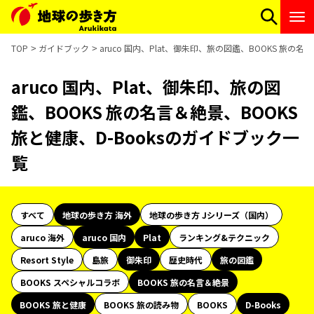
TOP
ガイドブック
aruco 国内、Plat、御朱印、旅の図鑑、BOOKS 旅の名
aruco 国内、Plat、御朱印、旅の図
鑑、BOOKS 旅の名言＆絶景、BOOKS
旅と健康、D-Booksのガイドブック一
覧
すべて
地球の歩き方 海外
地球の歩き方 Jシリーズ（国内）
aruco 海外
aruco 国内
Plat
ランキング&テクニック
Resort Style
島旅
御朱印
歴史時代
旅の図鑑
BOOKS スペシャルコラボ
BOOKS 旅の名言＆絶景
BOOKS 旅と健康
BOOKS 旅の読み物
BOOKS
D-Books