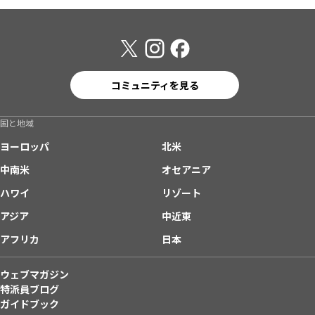
コミュニティを見る
国と地域
ヨーロッパ
北米
中南米
オセアニア
ハワイ
リゾート
アジア
中近東
アフリカ
日本
ウェブマガジン
特派員ブログ
ガイドブック