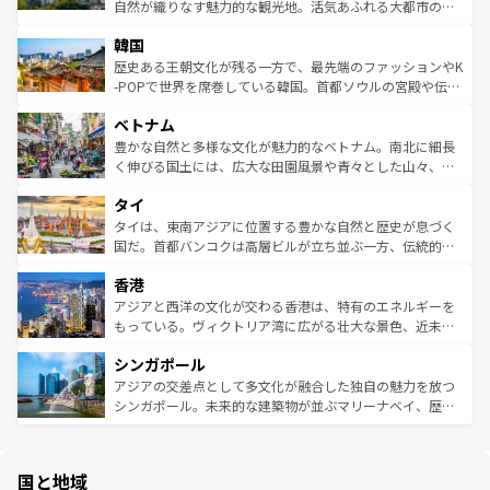
ク、伝統的なフラダンスなど、すべてがハワイの魅力を彩
ど、見どころがたくさん。また、カフェやワイン、オージ
自然が織りなす魅力的な観光地。活気あふれる大都市の台
っている。訪れるたびに新しい発見と感動が待っているハ
ービーフなどの食文化も豊かで、美味しいものであふれて
北やノスタルジックな町並みが人気な九份（ジォウフェ
ワイを、存分に味わってほしい。 なお、新着のハワイ情報
韓国
いる。アクティビティも充実しており、サーフィンやダイ
ン）、静ひつな山岳地帯である台湾東部など、都市の喧騒
は
コンテンツ一覧
を参照してほしい。
ビング、ハイキングなど、アウトドア好きにはたまらな
と山間の静けさが共存しており、訪れる人に新しい発見と
歴史ある王朝文化が残る一方で、最先端のファッションやK
い。オーストラリアの多彩な魅力を存分に味わいつくそ
驚きをもたらしてくれる。また、奥深い台湾の食文化も魅
-POPで世界を席巻している韓国。首都ソウルの宮殿や伝統
う。 なお、新着のオーストラリア情報は
コンテンツ一覧
を
力で、夜市などの屋台グルメから高級料理、ヘルシーで美
家屋が並ぶエリアでは韓国の歴史と文化に浸ることがで
参照してほしい。
ベトナム
容にもいいと評判のスイーツなど、バラエティ豊かな料理
き、地方に足を延ばせば四季折々の自然美を楽しむことが
が味わえる。 なお、新着の台湾情報は
コンテンツ一覧
を参
できる。そして、キムチや焼肉、絶品のストリートフード
豊かな自然と多様な文化が魅力的なベトナム。南北に細長
照してほしい。
まで、さまざまな韓国料理が待っている。夜には、韓国な
く伸びる国土には、広大な田園風景や青々とした山々、世
らではのナイトライフも堪能できる。あたたかいホスピタ
界遺産に登録された壮大な自然景観が点在し、都市部では
タイ
リティに包まれながら、韓国の多彩な魅力を心ゆくまで味
急速な発展と共に伝統が息づく。ハノイの古い町並みやホ
わってみてほしい。 なお、新着の韓国情報は
コンテンツ一
ーチミン市のフランス統治時代の建物も、独特の雰囲気を
タイは、東南アジアに位置する豊かな自然と歴史が息づく
覧
を参照してほしい。
醸し出している。また、バラエティの豊かさとおいしさで
国だ。首都バンコクは高層ビルが立ち並ぶ一方、伝統的な
世界中の食通を魅了してやまないベトナム料理も魅力のひ
寺院や市場がいたるところに点在し、古きよき文化と現代
香港
とつ。フォーやバインミー、ベトナムコーヒーなどは、ぜ
の活気が交差している。北部ではチェンマイなどの山岳地
ひ現地で味わいたい。どの地域を訪れてもあたたかい人々
帯で自然と触れ合い、南部ではプーケットやクラビの美し
アジアと西洋の文化が交わる香港は、特有のエネルギーを
が旅行者を迎えてくれるので、きっと忘れられない旅にな
いビーチでリゾート気分を楽しむことができる。タイ料理
もっている。ヴィクトリア湾に広がる壮大な景色、近未来
るはずだ。 なお、新着のベトナム情報は
コンテンツ一覧
を
は世界的に有名で、屋台から高級レストランまで味覚を刺
的なアートスポット、そして歴史と現代が融合した町並
参照してほしい。
シンガポール
激する。気候は一年中温暖で、どの季節にも異なる楽しみ
み、どこを訪れても感動するはず。観光スポットが密集し
が待っている。親しみやすいタイの人々、仏教を中心とし
ており、効率よく見どころを回れるのも魅力。息をのむよ
アジアの交差点として多文化が融合した独自の魅力を放つ
た文化、そして多様な観光資源が、訪れる旅人を魅了し続
うな絶景から文化的な体験まで、香港を存分に楽しみ尽く
シンガポール。未来的な建築物が並ぶマリーナベイ、歴史
ける。 なお、新着のタイ情報は
コンテンツ一覧
を参照して
そう。 なお、新着の香港情報は
コンテンツ一覧
を参照して
と伝統を感じられるエスニックタウン、多数の緑豊かな公
ほしい。
ほしい。
園や自然保護区など、自然が調和した近代的な景観と文化
の多様性あふれるカラフルな町は、どこを歩いても新しい
国と地域
発見がある。さらに、治安のよさや充実した公共交通機関