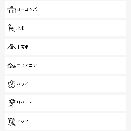
も、旅行者にとっては魅力的なポイント。グルメも豊富
で、ホーカーズは地元の風情を楽しめる外せないスポット
ヨーロッパ
だ。訪れる人を飽きさせないシンガポールで、多様な魅力
を体感しよう。 なお、新着のシンガポール情報は
コンテン
ツ一覧
を参照してほしい。
北米
中南米
オセアニア
ハワイ
リゾート
アジア