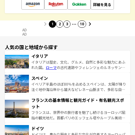
詳細を見る
…
1
2
3
10
AD
AD
人気の国と地域から探す
イタリア
イタリアは歴史、文化、グルメ、自然と多彩な魅力にあふ
れた国。
ローマ
の古代遺跡やフィレンツェのルネッサンス
美術、ヴェネツィアの運河など、歴史あるスポットはもち
スペイン
ろん、トスカーナの美しい田園風景やアマルフィ海岸の絶
景など、自然景観も見逃せない。観光の合間には、本場の
イベリア半島のほぼ80％を占めるスペインは、太陽が降り
ピザやパスタなど、絶品のイタリア料理を堪能することも
注ぐ地中海沿岸から雄大なピレネー山脈まで、多彩な自然
できる。朝目覚めてから夜眠るまで、すべての瞬間を楽し
と文化が詰まったヨーロッパ屈指の旅行先だ。多様な地域
フランスの基本情報と観光ガイド・有名観光スポ
ませてくれるイタリアで、忘れられない旅をしてみよう！
文化が根付くこの国では、情熱的なフラメンコ、熱気あふ
なお、新着のイタリア情報は
コンテンツ一覧
を参照してほ
れる闘牛、そして美味しいタパスが生活の一部となってい
ット
しい。
る。首都マドリードの洗練された雰囲気や、バルセロナの
フランスは、世界中の旅行者を魅了し続けるヨーロッパ屈
アートに溢れた街角から、地方では古代ローマ遺跡や中世
指の観光地だ。首都パリのエッフェル塔やルーブル美術館
の城塞都市、穏やかなビーチリゾートまで多彩な表情を見
といった象徴的なスポットから、田舎町の古風な美しさま
せる。地方によって風土や気候が異なるスペインはその個
ドイツ
で、幅広い魅力が詰まっている。華麗な宮殿、歴史的な大
性で訪れる人を魅了する。 なお、新着のスペイン情報は
コ
聖堂、美しいビーチ、そして豊かな自然が、訪れる者を心
ドイツは、豊かな歴史と多彩な文化が交差するヨーロッパ