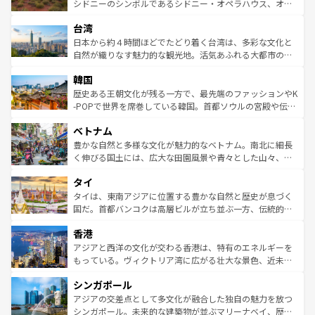
しみながら、その多様性と豊かな歴史を感じることができ
おすすめ。エメラルドグリーンに輝く海をはじめ、豊かな
シドニーのシンボルであるシドニー・オペラハウス、オー
るだろう。車でのロードトリップや列車の旅も、アメリカ
文化や歴史が息づいている。「アロハスピリット」と呼ば
ストラリア東海岸北部に広がる大サンゴ礁地帯グレートバ
ならではの贅沢な旅のスタイルだ。 なお、新着のアメリカ
台湾
れるおもてなしの心で訪れる人々を迎えてくれるハワイの
リアリーフや大陸中央部にそびえるウルル（エアーズロッ
情報は
コンテンツ一覧
を参照してほしい。
人々、おいしいローカルフードやハワイアンミュージッ
ク）、タスマニアの美しい原生林やケアンズの熱帯雨林な
日本から約４時間ほどでたどり着く台湾は、多彩な文化と
ク、伝統的なフラダンスなど、すべてがハワイの魅力を彩
ど、見どころがたくさん。また、カフェやワイン、オージ
自然が織りなす魅力的な観光地。活気あふれる大都市の台
っている。訪れるたびに新しい発見と感動が待っているハ
ービーフなどの食文化も豊かで、美味しいものであふれて
北やノスタルジックな町並みが人気な九份（ジォウフェ
ワイを、存分に味わってほしい。 なお、新着のハワイ情報
韓国
いる。アクティビティも充実しており、サーフィンやダイ
ン）、静ひつな山岳地帯である台湾東部など、都市の喧騒
は
コンテンツ一覧
を参照してほしい。
ビング、ハイキングなど、アウトドア好きにはたまらな
と山間の静けさが共存しており、訪れる人に新しい発見と
歴史ある王朝文化が残る一方で、最先端のファッションやK
い。オーストラリアの多彩な魅力を存分に味わいつくそ
驚きをもたらしてくれる。また、奥深い台湾の食文化も魅
-POPで世界を席巻している韓国。首都ソウルの宮殿や伝統
う。 なお、新着のオーストラリア情報は
コンテンツ一覧
を
力で、夜市などの屋台グルメから高級料理、ヘルシーで美
家屋が並ぶエリアでは韓国の歴史と文化に浸ることがで
参照してほしい。
ベトナム
容にもいいと評判のスイーツなど、バラエティ豊かな料理
き、地方に足を延ばせば四季折々の自然美を楽しむことが
が味わえる。 なお、新着の台湾情報は
コンテンツ一覧
を参
できる。そして、キムチや焼肉、絶品のストリートフード
豊かな自然と多様な文化が魅力的なベトナム。南北に細長
照してほしい。
まで、さまざまな韓国料理が待っている。夜には、韓国な
く伸びる国土には、広大な田園風景や青々とした山々、世
らではのナイトライフも堪能できる。あたたかいホスピタ
界遺産に登録された壮大な自然景観が点在し、都市部では
タイ
リティに包まれながら、韓国の多彩な魅力を心ゆくまで味
急速な発展と共に伝統が息づく。ハノイの古い町並みやホ
わってみてほしい。 なお、新着の韓国情報は
コンテンツ一
ーチミン市のフランス統治時代の建物も、独特の雰囲気を
タイは、東南アジアに位置する豊かな自然と歴史が息づく
覧
を参照してほしい。
醸し出している。また、バラエティの豊かさとおいしさで
国だ。首都バンコクは高層ビルが立ち並ぶ一方、伝統的な
世界中の食通を魅了してやまないベトナム料理も魅力のひ
寺院や市場がいたるところに点在し、古きよき文化と現代
香港
とつ。フォーやバインミー、ベトナムコーヒーなどは、ぜ
の活気が交差している。北部ではチェンマイなどの山岳地
ひ現地で味わいたい。どの地域を訪れてもあたたかい人々
帯で自然と触れ合い、南部ではプーケットやクラビの美し
アジアと西洋の文化が交わる香港は、特有のエネルギーを
が旅行者を迎えてくれるので、きっと忘れられない旅にな
いビーチでリゾート気分を楽しむことができる。タイ料理
もっている。ヴィクトリア湾に広がる壮大な景色、近未来
るはずだ。 なお、新着のベトナム情報は
コンテンツ一覧
を
は世界的に有名で、屋台から高級レストランまで味覚を刺
的なアートスポット、そして歴史と現代が融合した町並
参照してほしい。
シンガポール
激する。気候は一年中温暖で、どの季節にも異なる楽しみ
み、どこを訪れても感動するはず。観光スポットが密集し
が待っている。親しみやすいタイの人々、仏教を中心とし
ており、効率よく見どころを回れるのも魅力。息をのむよ
アジアの交差点として多文化が融合した独自の魅力を放つ
た文化、そして多様な観光資源が、訪れる旅人を魅了し続
うな絶景から文化的な体験まで、香港を存分に楽しみ尽く
シンガポール。未来的な建築物が並ぶマリーナベイ、歴史