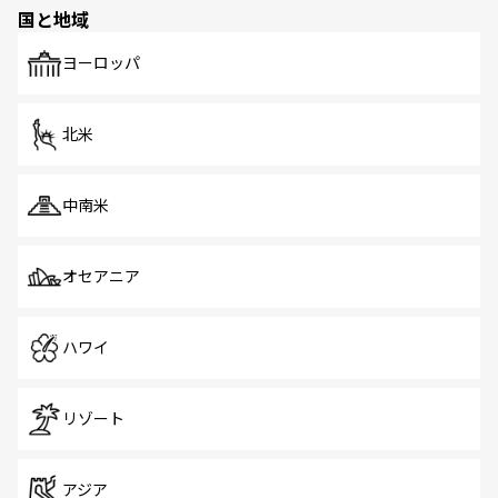
の多様性あふれるカラフルな町は、どこを歩いても新しい
国と地域
発見がある。さらに、治安のよさや充実した公共交通機関
も、旅行者にとっては魅力的なポイント。グルメも豊富
で、ホーカーズは地元の風情を楽しめる外せないスポット
ヨーロッパ
だ。訪れる人を飽きさせないシンガポールで、多様な魅力
を体感しよう。 なお、新着のシンガポール情報は
コンテン
ツ一覧
を参照してほしい。
北米
中南米
オセアニア
ハワイ
リゾート
アジア