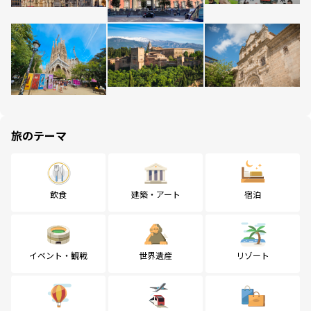
旅のテーマ
飲食
建築・アート
宿泊
イベント・観戦
世界遺産
リゾート