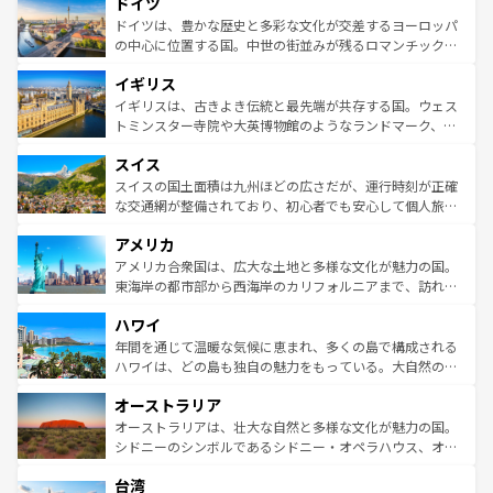
ドイツ
で、幅広い魅力が詰まっている。華麗な宮殿、歴史的な大
性で訪れる人を魅了する。 なお、新着のスペイン情報は
コ
聖堂、美しいビーチ、そして豊かな自然が、訪れる者を心
ドイツは、豊かな歴史と多彩な文化が交差するヨーロッパ
ンテンツ一覧
を参照してほしい。
から魅了する。また、フランスは美食の国としても知ら
の中心に位置する国。中世の街並みが残るロマンチック街
れ、フランス料理はユネスコ無形文化遺産にも登録されて
道から、未来を先取りするようなモダンな都市まで多様な
イギリス
いる。シャンパンの発祥地であるランス、プロヴァンスの
顔を持つこの国は、どこを歩いても飽きることがない。ベ
香り高いラベンダー畑など、多彩な楽しみ方が可能だ。さ
ルリンの文化的活気、バイエルン州のアルプスの絶景、そ
イギリスは、古きよき伝統と最先端が共存する国。ウェス
らに、パリ以外の地域にも魅力が溢れており、どの街角に
してライン川沿いのワイン畑といった風景は必見。ビール
トミンスター寺院や大英博物館のようなランドマーク、歴
も豊かな歴史と文化が息づいている。パリ以外の個性あふ
とソーセージを味わいながら地元の人と過ごす楽しい時間
史ある大学都市、美しい丘陵地帯や牧歌的な風景など、エ
れる地方に足を運ぶとそれぞれで全く異なる文化を体験で
スイス
は、お酒好きな人にはぜひ体験してほしい。 なお、新着の
リアごとに異なる魅力がある。また、優雅なアフタヌーン
きるだろう。 なお、新着のフランス情報は
コンテンツ一覧
ドイツ情報は
コンテンツ一覧
を参照してほしい。
ティー、ビール好きにはたまらない英国パブ、サッカー観
スイスの国土面積は九州ほどの広さだが、運行時刻が正確
を参照してほしい。
戦など、本場だからこそできる体験も豊富。イギリスを旅
な交通網が整備されており、初心者でも安心して個人旅行
して楽しみつくそう。 なお、新着のイギリス情報は
コンテ
を楽しめる。日本同様に時刻表どおりの旅が可能だ。中世
アメリカ
ンツ一覧
を参照してほしい。
の建物がそのまま残る町や、スイスならではのユニークな
博物館もあり、アルプス観光だけでなく町歩きも満喫する
アメリカ合衆国は、広大な土地と多様な文化が魅力の国。
ことができる。国民の所得が高いため物価も高いが、旅行
東海岸の都市部から西海岸のカリフォルニアまで、訪れる
者向けの交通パス提供のサービスもあり、うまく活用すれ
場所ごとに異なる風景と体験が待っている。ニューヨーク
ハワイ
ば市内交通費無料で観光を楽しむこともできる。 なお、新
のような巨大都市は、観光、ショッピング、エンターテイ
着のスイス情報は
コンテンツ一覧
を参照してほしい。
ンメントが詰まった刺激的なスポットだ。一方、アメリカ
年間を通じて温暖な気候に恵まれ、多くの島で構成される
西部には大自然が広がり、グランドキャニオンやイエロー
ハワイは、どの島も独自の魅力をもっている。大自然の神
ストーン国立公園といった絶景が堪能できる。さらに、南
秘を感じたいなら、火山が生み出した壮大な景観を誇るハ
オーストラリア
部のニューオーリンズでは、音楽と美食が融合した独特の
ワイ島は見逃せない。また、定番の観光地といえばオアフ
文化が魅力。旅行者はアメリカの各地域で異なる魅力を楽
島だが、静かな自然を求めるならマウイ島やカウアイ島が
オーストラリアは、壮大な自然と多様な文化が魅力の国。
しみながら、その多様性と豊かな歴史を感じることができ
おすすめ。エメラルドグリーンに輝く海をはじめ、豊かな
シドニーのシンボルであるシドニー・オペラハウス、オー
るだろう。車でのロードトリップや列車の旅も、アメリカ
文化や歴史が息づいている。「アロハスピリット」と呼ば
ストラリア東海岸北部に広がる大サンゴ礁地帯グレートバ
ならではの贅沢な旅のスタイルだ。 なお、新着のアメリカ
台湾
れるおもてなしの心で訪れる人々を迎えてくれるハワイの
リアリーフや大陸中央部にそびえるウルル（エアーズロッ