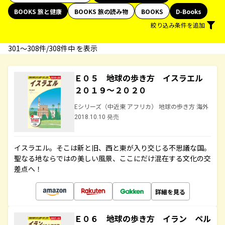
BOOKS 旅と健康
BOOKS 旅の読み物
BOOKS
D-Books
絞り込み条件を追加
301〜308件/308件中 を表示
Ｅ０５ 地球の歩き方 イスラエル
２０１９～２０２０
Eシリーズ（中近東 アフリカ） 地球の歩き方 海外
2018.10.10 発売
イスラエル。そこは新と旧、西と東が入り交じる不思議な国。
聖なる地ならではの美しい風景、ここにだけ混在する文化の交
差点へ！
詳細を見る
Ｅ０６ 地球の歩き方 イラン ペル