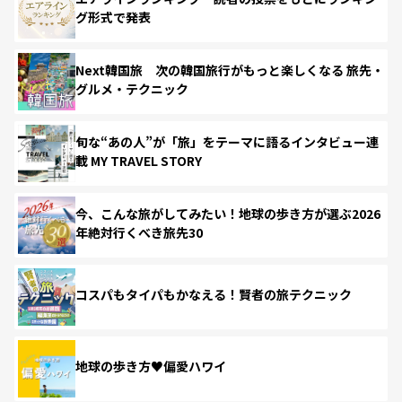
グ形式で発表
Next韓国旅 次の韓国旅行がもっと楽しくなる 旅先・
グルメ・テクニック
旬な“あの人”が「旅」をテーマに語るインタビュー連
載 MY TRAVEL STORY
今、こんな旅がしてみたい！地球の歩き方が選ぶ2026
年絶対行くべき旅先30
コスパもタイパもかなえる！賢者の旅テクニック
地球の歩き方♥偏愛ハワイ