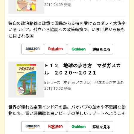
2010.04.09 発売
独自の政治路線と政策で国民から支持を受けるカダフィ大佐率
いるリビア。孤立から協調への政策転換で、いま世界から最も
注目される国
詳細を見る
Ｅ１２ 地球の歩き方 マダガスカ
ル ２０２０～２０２１
Eシリーズ（中近東 アフリカ） 地球の歩き方 海外
2019.10.02 発売
世界が憧れる楽園インド洋の島。バオバブの並木や不思議な動
物たち。青い珊瑚礁と白いビーチの美しいリゾートへようこそ
詳細を見る