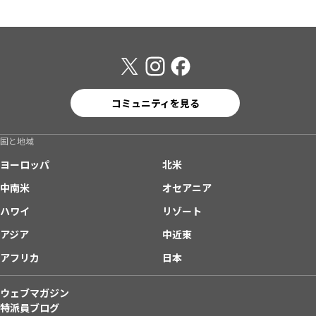
コミュニティを見る
国と地域
ヨーロッパ
北米
中南米
オセアニア
ハワイ
リゾート
アジア
中近東
アフリカ
日本
ウェブマガジン
特派員ブログ