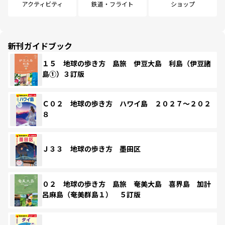
アクティビティ
鉄道・フライト
ショップ
新刊ガイドブック
１５ 地球の歩き方 島旅 伊豆大島 利島（伊豆諸
島①）３訂版
Ｃ０２ 地球の歩き方 ハワイ島 ２０２７～２０２
８
Ｊ３３ 地球の歩き方 墨田区
０２ 地球の歩き方 島旅 奄美大島 喜界島 加計
呂麻島（奄美群島１） ５訂版