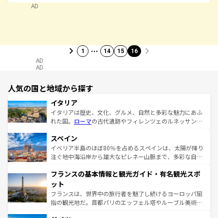
AD
…
1
14
15
16
AD
AD
人気の国と地域から探す
イタリア
イタリアは歴史、文化、グルメ、自然と多彩な魅力にあふ
れた国。
ローマ
の古代遺跡やフィレンツェのルネッサンス
美術、ヴェネツィアの運河など、歴史あるスポットはもち
スペイン
ろん、トスカーナの美しい田園風景やアマルフィ海岸の絶
景など、自然景観も見逃せない。観光の合間には、本場の
イベリア半島のほぼ80％を占めるスペインは、太陽が降り
ピザやパスタなど、絶品のイタリア料理を堪能することも
注ぐ地中海沿岸から雄大なピレネー山脈まで、多彩な自然
できる。朝目覚めてから夜眠るまで、すべての瞬間を楽し
と文化が詰まったヨーロッパ屈指の旅行先だ。多様な地域
フランスの基本情報と観光ガイド・有名観光スポ
ませてくれるイタリアで、忘れられない旅をしてみよう！
文化が根付くこの国では、情熱的なフラメンコ、熱気あふ
なお、新着のイタリア情報は
コンテンツ一覧
を参照してほ
れる闘牛、そして美味しいタパスが生活の一部となってい
ット
しい。
る。首都マドリードの洗練された雰囲気や、バルセロナの
フランスは、世界中の旅行者を魅了し続けるヨーロッパ屈
アートに溢れた街角から、地方では古代ローマ遺跡や中世
指の観光地だ。首都パリのエッフェル塔やルーブル美術館
の城塞都市、穏やかなビーチリゾートまで多彩な表情を見
といった象徴的なスポットから、田舎町の古風な美しさま
せる。地方によって風土や気候が異なるスペインはその個