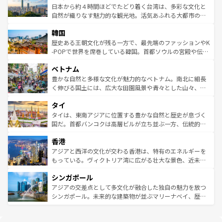
情報は
コンテンツ一覧
を参照してほしい。
人々、おいしいローカルフードやハワイアンミュージッ
ク）、タスマニアの美しい原生林やケアンズの熱帯雨林な
日本から約４時間ほどでたどり着く台湾は、多彩な文化と
ク、伝統的なフラダンスなど、すべてがハワイの魅力を彩
ど、見どころがたくさん。また、カフェやワイン、オージ
自然が織りなす魅力的な観光地。活気あふれる大都市の台
っている。訪れるたびに新しい発見と感動が待っているハ
ービーフなどの食文化も豊かで、美味しいものであふれて
北やノスタルジックな町並みが人気な九份（ジォウフェ
ワイを、存分に味わってほしい。 なお、新着のハワイ情報
韓国
いる。アクティビティも充実しており、サーフィンやダイ
ン）、静ひつな山岳地帯である台湾東部など、都市の喧騒
は
コンテンツ一覧
を参照してほしい。
ビング、ハイキングなど、アウトドア好きにはたまらな
と山間の静けさが共存しており、訪れる人に新しい発見と
歴史ある王朝文化が残る一方で、最先端のファッションやK
い。オーストラリアの多彩な魅力を存分に味わいつくそ
驚きをもたらしてくれる。また、奥深い台湾の食文化も魅
-POPで世界を席巻している韓国。首都ソウルの宮殿や伝統
う。 なお、新着のオーストラリア情報は
コンテンツ一覧
を
力で、夜市などの屋台グルメから高級料理、ヘルシーで美
家屋が並ぶエリアでは韓国の歴史と文化に浸ることがで
参照してほしい。
ベトナム
容にもいいと評判のスイーツなど、バラエティ豊かな料理
き、地方に足を延ばせば四季折々の自然美を楽しむことが
が味わえる。 なお、新着の台湾情報は
コンテンツ一覧
を参
できる。そして、キムチや焼肉、絶品のストリートフード
豊かな自然と多様な文化が魅力的なベトナム。南北に細長
照してほしい。
まで、さまざまな韓国料理が待っている。夜には、韓国な
く伸びる国土には、広大な田園風景や青々とした山々、世
らではのナイトライフも堪能できる。あたたかいホスピタ
界遺産に登録された壮大な自然景観が点在し、都市部では
タイ
リティに包まれながら、韓国の多彩な魅力を心ゆくまで味
急速な発展と共に伝統が息づく。ハノイの古い町並みやホ
わってみてほしい。 なお、新着の韓国情報は
コンテンツ一
ーチミン市のフランス統治時代の建物も、独特の雰囲気を
タイは、東南アジアに位置する豊かな自然と歴史が息づく
覧
を参照してほしい。
醸し出している。また、バラエティの豊かさとおいしさで
国だ。首都バンコクは高層ビルが立ち並ぶ一方、伝統的な
世界中の食通を魅了してやまないベトナム料理も魅力のひ
寺院や市場がいたるところに点在し、古きよき文化と現代
香港
とつ。フォーやバインミー、ベトナムコーヒーなどは、ぜ
の活気が交差している。北部ではチェンマイなどの山岳地
ひ現地で味わいたい。どの地域を訪れてもあたたかい人々
帯で自然と触れ合い、南部ではプーケットやクラビの美し
アジアと西洋の文化が交わる香港は、特有のエネルギーを
が旅行者を迎えてくれるので、きっと忘れられない旅にな
いビーチでリゾート気分を楽しむことができる。タイ料理
もっている。ヴィクトリア湾に広がる壮大な景色、近未来
るはずだ。 なお、新着のベトナム情報は
コンテンツ一覧
を
は世界的に有名で、屋台から高級レストランまで味覚を刺
的なアートスポット、そして歴史と現代が融合した町並
参照してほしい。
シンガポール
激する。気候は一年中温暖で、どの季節にも異なる楽しみ
み、どこを訪れても感動するはず。観光スポットが密集し
が待っている。親しみやすいタイの人々、仏教を中心とし
ており、効率よく見どころを回れるのも魅力。息をのむよ
アジアの交差点として多文化が融合した独自の魅力を放つ
た文化、そして多様な観光資源が、訪れる旅人を魅了し続
うな絶景から文化的な体験まで、香港を存分に楽しみ尽く
シンガポール。未来的な建築物が並ぶマリーナベイ、歴史
ける。 なお、新着のタイ情報は
コンテンツ一覧
を参照して
そう。 なお、新着の香港情報は
コンテンツ一覧
を参照して
と伝統を感じられるエスニックタウン、多数の緑豊かな公
ほしい。
ほしい。
園や自然保護区など、自然が調和した近代的な景観と文化