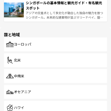
参照してほしい。
シンガポールの基本情報と観光ガイド・有名観光
激する。気候は一年中温暖で、どの季節にも異なる楽しみ
み、どこを訪れても感動するはず。観光スポットが密集し
が待っている。親しみやすいタイの人々、仏教を中心とし
ており、効率よく見どころを回れるのも魅力。息をのむよ
スポット
た文化、そして多様な観光資源が、訪れる旅人を魅了し続
うな絶景から文化的な体験まで、香港を存分に楽しみ尽く
アジアの交差点として多文化が融合した独自の魅力を放つ
ける。 なお、新着のタイ情報は
コンテンツ一覧
を参照して
そう。 なお、新着の香港情報は
コンテンツ一覧
を参照して
シンガポール。未来的な建築物が並ぶマリーナベイ、歴史
ほしい。
ほしい。
と伝統を感じられるエスニックタウン、多数の緑豊かな公
園や自然保護区など、自然が調和した近代的な景観と文化
の多様性あふれるカラフルな町は、どこを歩いても新しい
国と地域
発見がある。さらに、治安のよさや充実した公共交通機関
も、旅行者にとっては魅力的なポイント。グルメも豊富
で、ホーカーズは地元の風情を楽しめる外せないスポット
ヨーロッパ
だ。訪れる人を飽きさせないシンガポールで、多様な魅力
を体感しよう。 なお、新着のシンガポール情報は
コンテン
ツ一覧
を参照してほしい。
北米
中南米
オセアニア
ハワイ