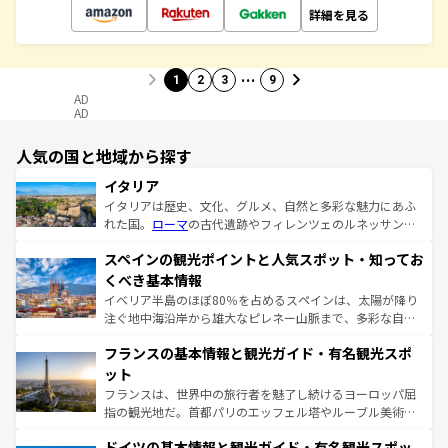
詳細を見る
…
1
2
3
9
AD
AD
人気の国と地域から探す
イタリア
イタリアは歴史、文化、グルメ、自然と多彩な魅力にあふ
れた国。
ローマ
の古代遺跡やフィレンツェのルネッサンス
美術、ヴェネツィアの運河など、歴史あるスポットはもち
スペインの観光ポイントと人気スポット・知ってお
ろん、トスカーナの美しい田園風景やアマルフィ海岸の絶
景など、自然景観も見逃せない。観光の合間には、本場の
くべき基本情報
ピザやパスタなど、絶品のイタリア料理を堪能することも
イベリア半島のほぼ80％を占めるスペインは、太陽が降り
できる。朝目覚めてから夜眠るまで、すべての瞬間を楽し
注ぐ地中海沿岸から雄大なピレネー山脈まで、多彩な自然
ませてくれるイタリアで、忘れられない旅をしてみよう！
と文化が詰まったヨーロッパ屈指の旅行先だ。多様な地域
なお、新着のイタリア情報は
コンテンツ一覧
を参照してほ
フランスの基本情報と観光ガイド・有名観光スポ
文化が根付くこの国では、情熱的なフラメンコ、熱気あふ
しい。
れる闘牛、そして美味しいタパスが生活の一部となってい
ット
る。首都マドリードの洗練された雰囲気や、バルセロナの
フランスは、世界中の旅行者を魅了し続けるヨーロッパ屈
アートに溢れた街角から、地方では古代ローマ遺跡や中世
指の観光地だ。首都パリのエッフェル塔やルーブル美術館
の城塞都市、穏やかなビーチリゾートまで多彩な表情を見
といった象徴的なスポットから、田舎町の古風な美しさま
せる。地方によって風土や気候が異なるスペインはその個
ドイツの基本情報と観光ガイド・有名観光スポッ
で、幅広い魅力が詰まっている。華麗な宮殿、歴史的な大