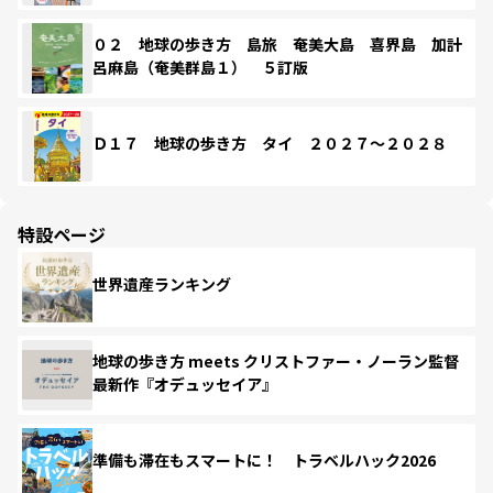
０２ 地球の歩き方 島旅 奄美大島 喜界島 加計
呂麻島（奄美群島１） ５訂版
Ｄ１７ 地球の歩き方 タイ ２０２７～２０２８
特設ページ
世界遺産ランキング
地球の歩き方 meets クリストファー・ノーラン監督
最新作『オデュッセイア』
準備も滞在もスマートに！ トラベルハック2026