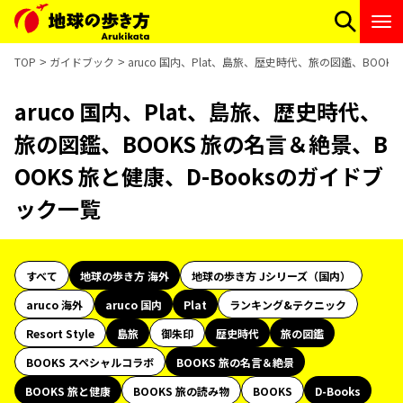
TOP
ガイドブック
aruco 国内、Plat、島旅、歴史時代、旅の図鑑、BOOK
aruco 国内、Plat、島旅、歴史時代、
旅の図鑑、BOOKS 旅の名言＆絶景、B
OOKS 旅と健康、D-Booksのガイドブ
ック一覧
すべて
地球の歩き方 海外
地球の歩き方 Jシリーズ（国内）
aruco 海外
aruco 国内
Plat
ランキング&テクニック
Resort Style
島旅
御朱印
歴史時代
旅の図鑑
BOOKS スペシャルコラボ
BOOKS 旅の名言＆絶景
BOOKS 旅と健康
BOOKS 旅の読み物
BOOKS
D-Books