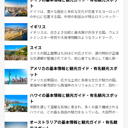
性で訪れる人を魅了する。 なお、新着のスペイン情報は
コ
聖堂、美しいビーチ、そして豊かな自然が、訪れる者を心
ト
ンテンツ一覧
を参照してほしい。
から魅了する。また、フランスは美食の国としても知ら
ドイツは、豊かな歴史と多彩な文化が交差するヨーロッパ
れ、フランス料理はユネスコ無形文化遺産にも登録されて
の中心に位置する国。中世の街並みが残るロマンチック街
いる。シャンパンの発祥地であるランス、プロヴァンスの
道から、未来を先取りするようなモダンな都市まで多様な
香り高いラベンダー畑など、多彩な楽しみ方が可能だ。さ
イギリス
顔を持つこの国は、どこを歩いても飽きることがない。ベ
らに、パリ以外の地域にも魅力が溢れており、どの街角に
ルリンの文化的活気、バイエルン州のアルプスの絶景、そ
イギリスは、古きよき伝統と最先端が共存する国。ウェス
も豊かな歴史と文化が息づいている。パリ以外の個性あふ
してライン川沿いのワイン畑といった風景は必見。ビール
トミンスター寺院や大英博物館のようなランドマーク、歴
れる地方に足を運ぶとそれぞれで全く異なる文化を体験で
とソーセージを味わいながら地元の人と過ごす楽しい時間
史ある大学都市、美しい丘陵地帯や牧歌的な風景など、エ
きるだろう。 なお、新着のフランス情報は
コンテンツ一覧
スイス
は、お酒好きな人にはぜひ体験してほしい。 なお、新着の
リアごとに異なる魅力がある。また、優雅なアフタヌーン
を参照してほしい。
ドイツ情報は
コンテンツ一覧
を参照してほしい。
ティー、ビール好きにはたまらない英国パブ、サッカー観
スイスの国土面積は九州ほどの広さだが、運行時刻が正確
戦など、本場だからこそできる体験も豊富。イギリスを旅
な交通網が整備されており、初心者でも安心して個人旅行
して楽しみつくそう。 なお、新着のイギリス情報は
コンテ
を楽しめる。日本同様に時刻表どおりの旅が可能だ。中世
アメリカの基本情報と観光ガイド・有名観光スポ
ンツ一覧
を参照してほしい。
の建物がそのまま残る町や、スイスならではのユニークな
博物館もあり、アルプス観光だけでなく町歩きも満喫する
ット
ことができる。国民の所得が高いため物価も高いが、旅行
アメリカ合衆国は、広大な土地と多様な文化が魅力の国。
者向けの交通パス提供のサービスもあり、うまく活用すれ
東海岸の都市部から西海岸のカリフォルニアまで、訪れる
ば市内交通費無料で観光を楽しむこともできる。 なお、新
場所ごとに異なる風景と体験が待っている。ニューヨーク
着のスイス情報は
コンテンツ一覧
を参照してほしい。
ハワイの基本情報と観光ガイド・有名観光スポッ
のような巨大都市は、観光、ショッピング、エンターテイ
ンメントが詰まった刺激的なスポットだ。一方、アメリカ
ト
西部には大自然が広がり、グランドキャニオンやイエロー
年間を通じて温暖な気候に恵まれ、多くの島で構成される
ストーン国立公園といった絶景が堪能できる。さらに、南
ハワイは、どの島も独自の魅力をもっている。大自然の神
部のニューオーリンズでは、音楽と美食が融合した独特の
秘を感じたいなら、火山が生み出した壮大な景観を誇るハ
文化が魅力。旅行者はアメリカの各地域で異なる魅力を楽
オーストラリアの基本情報と観光ガイド・有名観
ワイ島は見逃せない。また、定番の観光地といえばオアフ
しみながら、その多様性と豊かな歴史を感じることができ
島だが、静かな自然を求めるならマウイ島やカウアイ島が