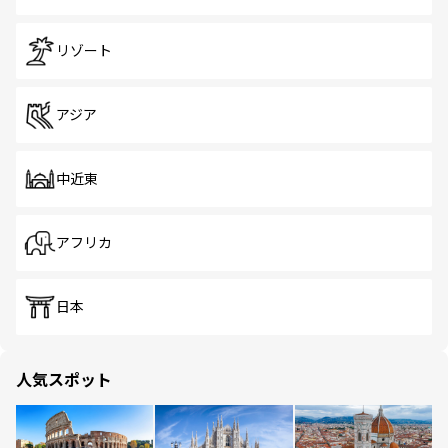
リゾート
アジア
中近東
アフリカ
日本
人気スポット