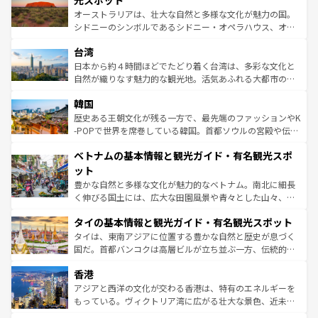
光スポット
るだろう。車でのロードトリップや列車の旅も、アメリカ
おすすめ。エメラルドグリーンに輝く海をはじめ、豊かな
オーストラリアは、壮大な自然と多様な文化が魅力の国。
ならではの贅沢な旅のスタイルだ。 なお、新着のアメリカ
文化や歴史が息づいている。「アロハスピリット」と呼ば
シドニーのシンボルであるシドニー・オペラハウス、オー
情報は
コンテンツ一覧
を参照してほしい。
れるおもてなしの心で訪れる人々を迎えてくれるハワイの
ストラリア東海岸北部に広がる大サンゴ礁地帯グレートバ
人々、おいしいローカルフードやハワイアンミュージッ
台湾
リアリーフや大陸中央部にそびえるウルル（エアーズロッ
ク、伝統的なフラダンスなど、すべてがハワイの魅力を彩
ク）、タスマニアの美しい原生林やケアンズの熱帯雨林な
日本から約４時間ほどでたどり着く台湾は、多彩な文化と
っている。訪れるたびに新しい発見と感動が待っているハ
ど、見どころがたくさん。また、カフェやワイン、オージ
自然が織りなす魅力的な観光地。活気あふれる大都市の台
ワイを、存分に味わってほしい。 なお、新着のハワイ情報
ービーフなどの食文化も豊かで、美味しいものであふれて
北やノスタルジックな町並みが人気な九份（ジォウフェ
は
コンテンツ一覧
を参照してほしい。
韓国
いる。アクティビティも充実しており、サーフィンやダイ
ン）、静ひつな山岳地帯である台湾東部など、都市の喧騒
ビング、ハイキングなど、アウトドア好きにはたまらな
と山間の静けさが共存しており、訪れる人に新しい発見と
歴史ある王朝文化が残る一方で、最先端のファッションやK
い。オーストラリアの多彩な魅力を存分に味わいつくそ
驚きをもたらしてくれる。また、奥深い台湾の食文化も魅
-POPで世界を席巻している韓国。首都ソウルの宮殿や伝統
う。 なお、新着のオーストラリア情報は
コンテンツ一覧
を
力で、夜市などの屋台グルメから高級料理、ヘルシーで美
家屋が並ぶエリアでは韓国の歴史と文化に浸ることがで
参照してほしい。
ベトナムの基本情報と観光ガイド・有名観光スポ
容にもいいと評判のスイーツなど、バラエティ豊かな料理
き、地方に足を延ばせば四季折々の自然美を楽しむことが
が味わえる。 なお、新着の台湾情報は
コンテンツ一覧
を参
できる。そして、キムチや焼肉、絶品のストリートフード
ット
照してほしい。
まで、さまざまな韓国料理が待っている。夜には、韓国な
豊かな自然と多様な文化が魅力的なベトナム。南北に細長
らではのナイトライフも堪能できる。あたたかいホスピタ
く伸びる国土には、広大な田園風景や青々とした山々、世
リティに包まれながら、韓国の多彩な魅力を心ゆくまで味
界遺産に登録された壮大な自然景観が点在し、都市部では
わってみてほしい。 なお、新着の韓国情報は
コンテンツ一
タイの基本情報と観光ガイド・有名観光スポット
急速な発展と共に伝統が息づく。ハノイの古い町並みやホ
覧
を参照してほしい。
ーチミン市のフランス統治時代の建物も、独特の雰囲気を
タイは、東南アジアに位置する豊かな自然と歴史が息づく
醸し出している。また、バラエティの豊かさとおいしさで
国だ。首都バンコクは高層ビルが立ち並ぶ一方、伝統的な
世界中の食通を魅了してやまないベトナム料理も魅力のひ
寺院や市場がいたるところに点在し、古きよき文化と現代
香港
とつ。フォーやバインミー、ベトナムコーヒーなどは、ぜ
の活気が交差している。北部ではチェンマイなどの山岳地
ひ現地で味わいたい。どの地域を訪れてもあたたかい人々
帯で自然と触れ合い、南部ではプーケットやクラビの美し
アジアと西洋の文化が交わる香港は、特有のエネルギーを
が旅行者を迎えてくれるので、きっと忘れられない旅にな
いビーチでリゾート気分を楽しむことができる。タイ料理
もっている。ヴィクトリア湾に広がる壮大な景色、近未来
るはずだ。 なお、新着のベトナム情報は
コンテンツ一覧
を
は世界的に有名で、屋台から高級レストランまで味覚を刺
的なアートスポット、そして歴史と現代が融合した町並