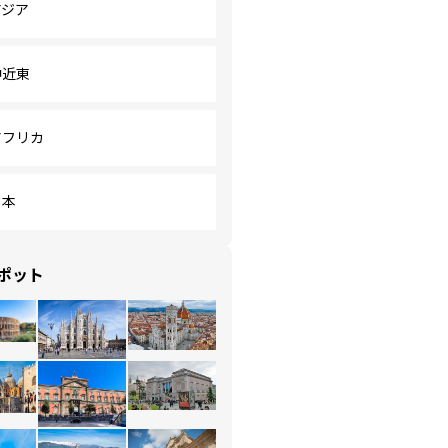
アジア
中近東
アフリカ
日本
ポット