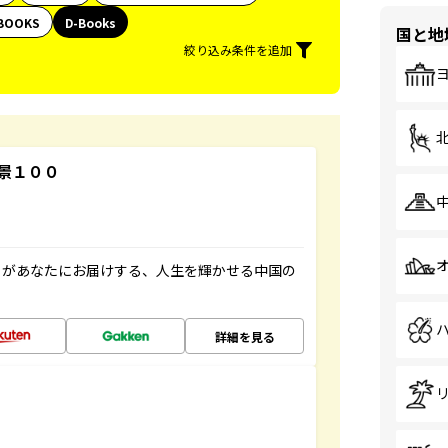
BOOKS
D-Books
国と地
絞り込み条件を追加
景１００
」があなたにお届けする、人生を輝かせる中国の
詳細を見る