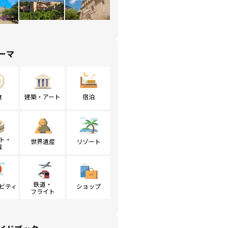
ーマ
食
建築・アート
宿泊
ト・
世界遺産
リゾート
戦
鉄道・
ビティ
ショップ
フライト