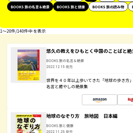
BOOKS 旅の名言＆絶景
BOOKS 旅と健康
BOOKS 旅の読み物
1〜20件/140件中 を表示
悠久の教えをひもとく中国のことばと絶
BOOKS 旅の名言＆絶景
2022.12.15 発売
世界を４０年以上歩いてきた「地球の歩き方
名言と癒やしの絶景集
地球のなぞり方 旅地図 日本編
BOOKS 旅と健康
2022.11.25 発売