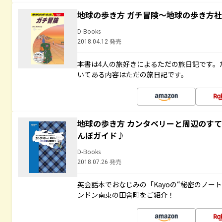
地球の歩き方 ガチ冒険～地球の歩き方
D-Books
2018.04.12 発売
本書は4人の旅好きによるただの旅日記です。
いてある内容はただの旅日記です。
地球の歩き方 カンタベリーと周辺のす
んぽガイド♪
D-Books
2018.07.26 発売
英会話本でおなじみの「Kayoの“秘密のノー
ンドン南東の田舎町をご紹介！