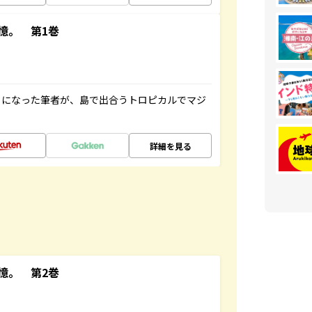
憶。 第1巻
とになった筆者が、島で出合うトロピカルでマジ
詳細を見る
憶。 第2巻