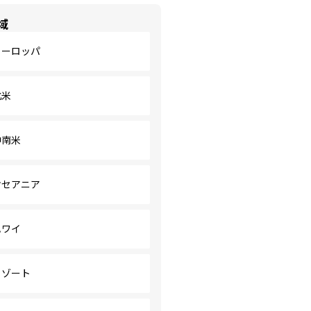
域
ヨーロッパ
北米
中南米
オセアニア
ハワイ
リゾート