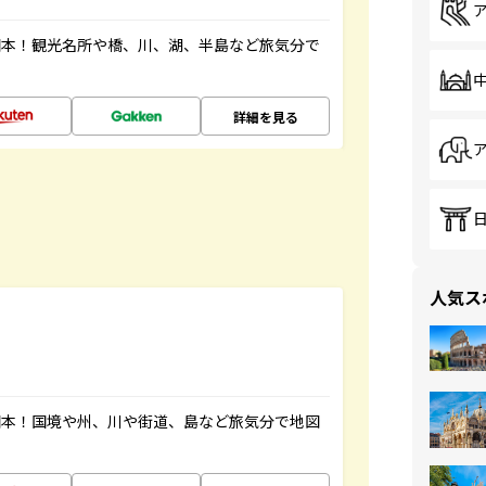
図本！観光名所や橋、川、湖、半島など旅気分で
詳細を見る
人気ス
図本！国境や州、川や街道、島など旅気分で地図