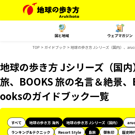
国と地域
ウェブマガジン
TOP
ガイドブック
地球の歩き方 Jシリーズ（国内）、aruc
地球の歩き方 Jシリーズ（国内）
旅、BOOKS 旅の名言＆絶景、B
ooksのガイドブック一覧
すべて
地球の歩き方 海外
地球の歩き方 Jシリーズ（国内）
aru
ランキング&テクニック
Resort Style
島旅
御朱印
歴史時