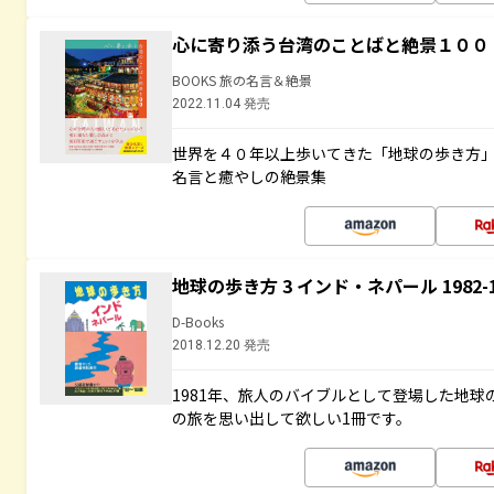
心に寄り添う台湾のことばと絶景１００
BOOKS 旅の名言＆絶景
2022.11.04 発売
世界を４０年以上歩いてきた「地球の歩き方
名言と癒やしの絶景集
地球の歩き方 3 インド・ネパール 1982
D-Books
2018.12.20 発売
1981年、旅人のバイブルとして登場した地
の旅を思い出して欲しい1冊です。