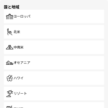
の多様性あふれるカラフルな町は、どこを歩いても新しい
国と地域
発見がある。さらに、治安のよさや充実した公共交通機関
も、旅行者にとっては魅力的なポイント。グルメも豊富
で、ホーカーズは地元の風情を楽しめる外せないスポット
ヨーロッパ
だ。訪れる人を飽きさせないシンガポールで、多様な魅力
を体感しよう。 なお、新着のシンガポール情報は
コンテン
ツ一覧
を参照してほしい。
北米
中南米
オセアニア
ハワイ
リゾート