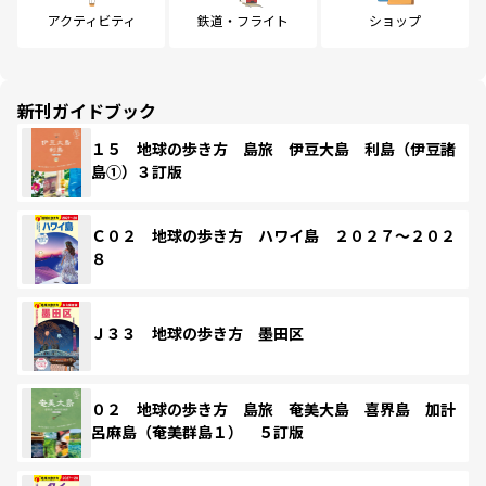
アクティビティ
鉄道・フライト
ショップ
新刊ガイドブック
１５ 地球の歩き方 島旅 伊豆大島 利島（伊豆諸
島①）３訂版
Ｃ０２ 地球の歩き方 ハワイ島 ２０２７～２０２
８
Ｊ３３ 地球の歩き方 墨田区
０２ 地球の歩き方 島旅 奄美大島 喜界島 加計
呂麻島（奄美群島１） ５訂版