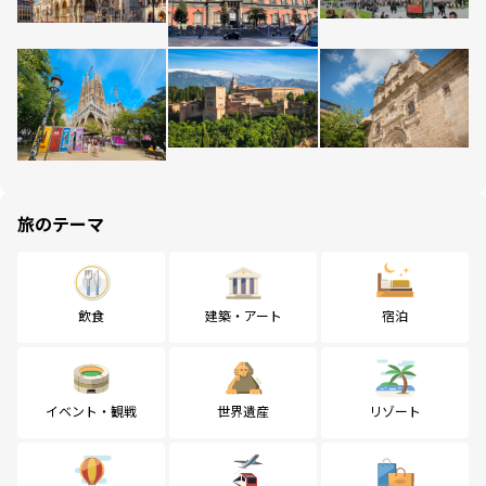
旅のテーマ
飲食
建築・アート
宿泊
イベント・観戦
世界遺産
リゾート