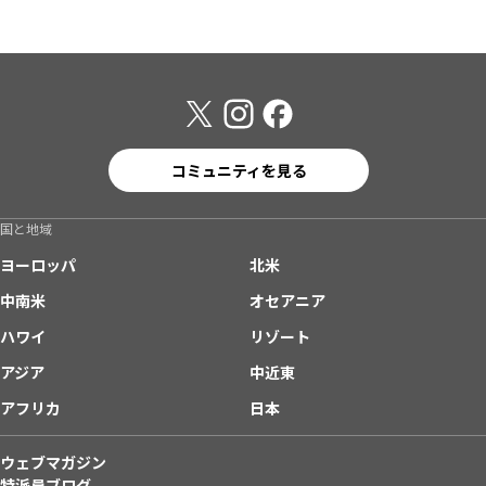
コミュニティを見る
国と地域
ヨーロッパ
北米
中南米
オセアニア
ハワイ
リゾート
アジア
中近東
アフリカ
日本
ウェブマガジン
特派員ブログ