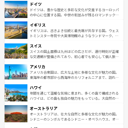
せる。地方によって風土や気候が異なるスペインはその個
ドイツ
で、幅広い魅力が詰まっている。華麗な宮殿、歴史的な大
性で訪れる人を魅了する。 なお、新着のスペイン情報は
コ
聖堂、美しいビーチ、そして豊かな自然が、訪れる者を心
ドイツは、豊かな歴史と多彩な文化が交差するヨーロッパ
ンテンツ一覧
を参照してほしい。
から魅了する。また、フランスは美食の国としても知ら
の中心に位置する国。中世の街並みが残るロマンチック街
れ、フランス料理はユネスコ無形文化遺産にも登録されて
道から、未来を先取りするようなモダンな都市まで多様な
イギリス
いる。シャンパンの発祥地であるランス、プロヴァンスの
顔を持つこの国は、どこを歩いても飽きることがない。ベ
香り高いラベンダー畑など、多彩な楽しみ方が可能だ。さ
ルリンの文化的活気、バイエルン州のアルプスの絶景、そ
イギリスは、古きよき伝統と最先端が共存する国。ウェス
らに、パリ以外の地域にも魅力が溢れており、どの街角に
してライン川沿いのワイン畑といった風景は必見。ビール
トミンスター寺院や大英博物館のようなランドマーク、歴
も豊かな歴史と文化が息づいている。パリ以外の個性あふ
とソーセージを味わいながら地元の人と過ごす楽しい時間
史ある大学都市、美しい丘陵地帯や牧歌的な風景など、エ
れる地方に足を運ぶとそれぞれで全く異なる文化を体験で
スイス
は、お酒好きな人にはぜひ体験してほしい。 なお、新着の
リアごとに異なる魅力がある。また、優雅なアフタヌーン
きるだろう。 なお、新着のフランス情報は
コンテンツ一覧
ドイツ情報は
コンテンツ一覧
を参照してほしい。
ティー、ビール好きにはたまらない英国パブ、サッカー観
スイスの国土面積は九州ほどの広さだが、運行時刻が正確
を参照してほしい。
戦など、本場だからこそできる体験も豊富。イギリスを旅
な交通網が整備されており、初心者でも安心して個人旅行
して楽しみつくそう。 なお、新着のイギリス情報は
コンテ
を楽しめる。日本同様に時刻表どおりの旅が可能だ。中世
アメリカ
ンツ一覧
を参照してほしい。
の建物がそのまま残る町や、スイスならではのユニークな
博物館もあり、アルプス観光だけでなく町歩きも満喫する
アメリカ合衆国は、広大な土地と多様な文化が魅力の国。
ことができる。国民の所得が高いため物価も高いが、旅行
東海岸の都市部から西海岸のカリフォルニアまで、訪れる
者向けの交通パス提供のサービスもあり、うまく活用すれ
場所ごとに異なる風景と体験が待っている。ニューヨーク
ハワイ
ば市内交通費無料で観光を楽しむこともできる。 なお、新
のような巨大都市は、観光、ショッピング、エンターテイ
着のスイス情報は
コンテンツ一覧
を参照してほしい。
ンメントが詰まった刺激的なスポットだ。一方、アメリカ
年間を通じて温暖な気候に恵まれ、多くの島で構成される
西部には大自然が広がり、グランドキャニオンやイエロー
ハワイは、どの島も独自の魅力をもっている。大自然の神
ストーン国立公園といった絶景が堪能できる。さらに、南
秘を感じたいなら、火山が生み出した壮大な景観を誇るハ
オーストラリア
部のニューオーリンズでは、音楽と美食が融合した独特の
ワイ島は見逃せない。また、定番の観光地といえばオアフ
文化が魅力。旅行者はアメリカの各地域で異なる魅力を楽
島だが、静かな自然を求めるならマウイ島やカウアイ島が
オーストラリアは、壮大な自然と多様な文化が魅力の国。
しみながら、その多様性と豊かな歴史を感じることができ
おすすめ。エメラルドグリーンに輝く海をはじめ、豊かな
シドニーのシンボルであるシドニー・オペラハウス、オー
るだろう。車でのロードトリップや列車の旅も、アメリカ
文化や歴史が息づいている。「アロハスピリット」と呼ば
ストラリア東海岸北部に広がる大サンゴ礁地帯グレートバ