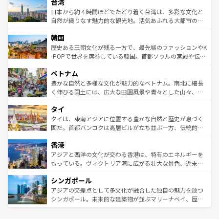
ならではの贅沢な旅のスタイルだ。 なお、新着のアメリカ
台湾
れるおもてなしの心で訪れる人々を迎えてくれるハワイの
リアリーフや大陸中央部にそびえるウルル（エアーズロッ
情報は
コンテンツ一覧
を参照してほしい。
人々、おいしいローカルフードやハワイアンミュージッ
ク）、タスマニアの美しい原生林やケアンズの熱帯雨林な
日本から約４時間ほどでたどり着く台湾は、多彩な文化と
ク、伝統的なフラダンスなど、すべてがハワイの魅力を彩
ど、見どころがたくさん。また、カフェやワイン、オージ
自然が織りなす魅力的な観光地。活気あふれる大都市の台
っている。訪れるたびに新しい発見と感動が待っているハ
ービーフなどの食文化も豊かで、美味しいものであふれて
北やノスタルジックな町並みが人気な九份（ジォウフェ
ワイを、存分に味わってほしい。 なお、新着のハワイ情報
韓国
いる。アクティビティも充実しており、サーフィンやダイ
ン）、静ひつな山岳地帯である台湾東部など、都市の喧騒
は
コンテンツ一覧
を参照してほしい。
ビング、ハイキングなど、アウトドア好きにはたまらな
と山間の静けさが共存しており、訪れる人に新しい発見と
歴史ある王朝文化が残る一方で、最先端のファッションやK
い。オーストラリアの多彩な魅力を存分に味わいつくそ
驚きをもたらしてくれる。また、奥深い台湾の食文化も魅
-POPで世界を席巻している韓国。首都ソウルの宮殿や伝統
う。 なお、新着のオーストラリア情報は
コンテンツ一覧
を
力で、夜市などの屋台グルメから高級料理、ヘルシーで美
家屋が並ぶエリアでは韓国の歴史と文化に浸ることがで
参照してほしい。
ベトナム
容にもいいと評判のスイーツなど、バラエティ豊かな料理
き、地方に足を延ばせば四季折々の自然美を楽しむことが
が味わえる。 なお、新着の台湾情報は
コンテンツ一覧
を参
できる。そして、キムチや焼肉、絶品のストリートフード
豊かな自然と多様な文化が魅力的なベトナム。南北に細長
照してほしい。
まで、さまざまな韓国料理が待っている。夜には、韓国な
く伸びる国土には、広大な田園風景や青々とした山々、世
らではのナイトライフも堪能できる。あたたかいホスピタ
界遺産に登録された壮大な自然景観が点在し、都市部では
タイ
リティに包まれながら、韓国の多彩な魅力を心ゆくまで味
急速な発展と共に伝統が息づく。ハノイの古い町並みやホ
わってみてほしい。 なお、新着の韓国情報は
コンテンツ一
ーチミン市のフランス統治時代の建物も、独特の雰囲気を
タイは、東南アジアに位置する豊かな自然と歴史が息づく
覧
を参照してほしい。
醸し出している。また、バラエティの豊かさとおいしさで
国だ。首都バンコクは高層ビルが立ち並ぶ一方、伝統的な
世界中の食通を魅了してやまないベトナム料理も魅力のひ
寺院や市場がいたるところに点在し、古きよき文化と現代
香港
とつ。フォーやバインミー、ベトナムコーヒーなどは、ぜ
の活気が交差している。北部ではチェンマイなどの山岳地
ひ現地で味わいたい。どの地域を訪れてもあたたかい人々
帯で自然と触れ合い、南部ではプーケットやクラビの美し
アジアと西洋の文化が交わる香港は、特有のエネルギーを
が旅行者を迎えてくれるので、きっと忘れられない旅にな
いビーチでリゾート気分を楽しむことができる。タイ料理
もっている。ヴィクトリア湾に広がる壮大な景色、近未来
るはずだ。 なお、新着のベトナム情報は
コンテンツ一覧
を
は世界的に有名で、屋台から高級レストランまで味覚を刺
的なアートスポット、そして歴史と現代が融合した町並
参照してほしい。
シンガポール
激する。気候は一年中温暖で、どの季節にも異なる楽しみ
み、どこを訪れても感動するはず。観光スポットが密集し
が待っている。親しみやすいタイの人々、仏教を中心とし
ており、効率よく見どころを回れるのも魅力。息をのむよ
アジアの交差点として多文化が融合した独自の魅力を放つ
た文化、そして多様な観光資源が、訪れる旅人を魅了し続
うな絶景から文化的な体験まで、香港を存分に楽しみ尽く
シンガポール。未来的な建築物が並ぶマリーナベイ、歴史
ける。 なお、新着のタイ情報は
コンテンツ一覧
を参照して
そう。 なお、新着の香港情報は
コンテンツ一覧
を参照して
と伝統を感じられるエスニックタウン、多数の緑豊かな公
ほしい。
ほしい。
園や自然保護区など、自然が調和した近代的な景観と文化