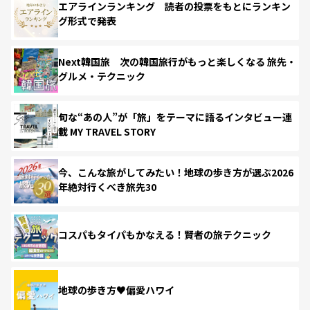
エアラインランキング 読者の投票をもとにランキン
グ形式で発表
Next韓国旅 次の韓国旅行がもっと楽しくなる 旅先・
グルメ・テクニック
旬な“あの人”が「旅」をテーマに語るインタビュー連
載 MY TRAVEL STORY
今、こんな旅がしてみたい！地球の歩き方が選ぶ2026
年絶対行くべき旅先30
コスパもタイパもかなえる！賢者の旅テクニック
地球の歩き方♥偏愛ハワイ