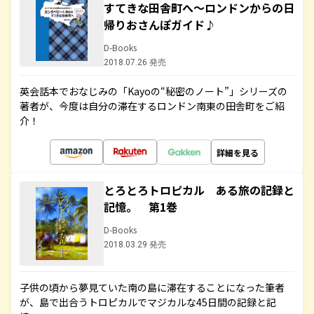
すてきな田舎町へ～ロンドンからの日
帰りおさんぽガイド♪
D-Books
2018.07.26 発売
英会話本でおなじみの「Kayoの“秘密のノート”」シリーズの
著者が、今度は自分の滞在するロンドン南東の田舎町をご紹
介！
詳細を見る
とろとろトロピカル ある旅の記録と
記憶。 第1巻
D-Books
2018.03.29 発売
子供の頃から夢見ていた南の島に滞在することになった筆者
が、島で出合うトロピカルでマジカルな45日間の記録と記