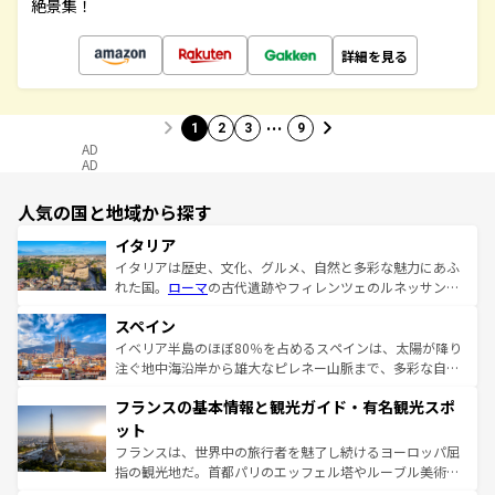
絶景集！
詳細を見る
…
1
2
3
9
AD
AD
人気の国と地域から探す
イタリア
イタリアは歴史、文化、グルメ、自然と多彩な魅力にあふ
れた国。
ローマ
の古代遺跡やフィレンツェのルネッサンス
美術、ヴェネツィアの運河など、歴史あるスポットはもち
スペイン
ろん、トスカーナの美しい田園風景やアマルフィ海岸の絶
景など、自然景観も見逃せない。観光の合間には、本場の
イベリア半島のほぼ80％を占めるスペインは、太陽が降り
ピザやパスタなど、絶品のイタリア料理を堪能することも
注ぐ地中海沿岸から雄大なピレネー山脈まで、多彩な自然
できる。朝目覚めてから夜眠るまで、すべての瞬間を楽し
と文化が詰まったヨーロッパ屈指の旅行先だ。多様な地域
フランスの基本情報と観光ガイド・有名観光スポ
ませてくれるイタリアで、忘れられない旅をしてみよう！
文化が根付くこの国では、情熱的なフラメンコ、熱気あふ
なお、新着のイタリア情報は
コンテンツ一覧
を参照してほ
れる闘牛、そして美味しいタパスが生活の一部となってい
ット
しい。
る。首都マドリードの洗練された雰囲気や、バルセロナの
フランスは、世界中の旅行者を魅了し続けるヨーロッパ屈
アートに溢れた街角から、地方では古代ローマ遺跡や中世
指の観光地だ。首都パリのエッフェル塔やルーブル美術館
の城塞都市、穏やかなビーチリゾートまで多彩な表情を見
といった象徴的なスポットから、田舎町の古風な美しさま