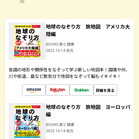
AD
地球のなぞり方 旅地図 アメリカ大
陸編
BOOKS 旅と健康
2022.10.14 発売
各国の地形や関係性をなぞって学ぶ新しい地図本！国境や州、
川や街道、島など旅気分で地図をなぞって脳もイキイキ！
詳細を見る
地球のなぞり方 旅地図 ヨーロッパ
編
BOOKS 旅と健康
2022.10.14 発売