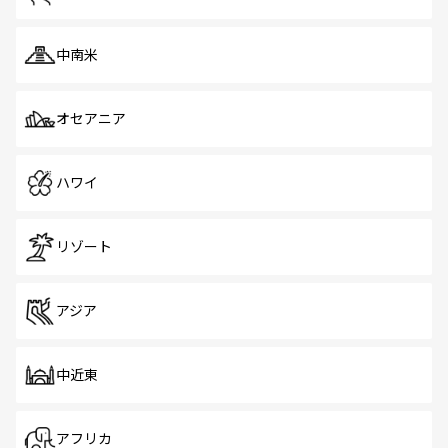
中南米
オセアニア
ハワイ
リゾート
アジア
中近東
アフリカ