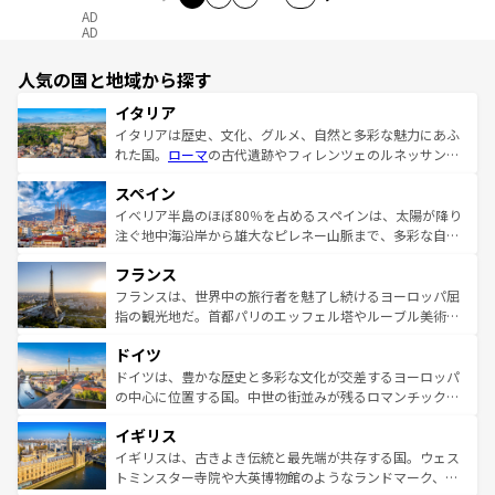
AD
AD
人気の国と地域から探す
イタリア
イタリアは歴史、文化、グルメ、自然と多彩な魅力にあふ
れた国。
ローマ
の古代遺跡やフィレンツェのルネッサンス
美術、ヴェネツィアの運河など、歴史あるスポットはもち
スペイン
ろん、トスカーナの美しい田園風景やアマルフィ海岸の絶
景など、自然景観も見逃せない。観光の合間には、本場の
イベリア半島のほぼ80％を占めるスペインは、太陽が降り
ピザやパスタなど、絶品のイタリア料理を堪能することも
注ぐ地中海沿岸から雄大なピレネー山脈まで、多彩な自然
できる。朝目覚めてから夜眠るまで、すべての瞬間を楽し
と文化が詰まったヨーロッパ屈指の旅行先だ。多様な地域
フランス
ませてくれるイタリアで、忘れられない旅をしてみよう！
文化が根付くこの国では、情熱的なフラメンコ、熱気あふ
なお、新着のイタリア情報は
コンテンツ一覧
を参照してほ
れる闘牛、そして美味しいタパスが生活の一部となってい
フランスは、世界中の旅行者を魅了し続けるヨーロッパ屈
しい。
る。首都マドリードの洗練された雰囲気や、バルセロナの
指の観光地だ。首都パリのエッフェル塔やルーブル美術館
アートに溢れた街角から、地方では古代ローマ遺跡や中世
といった象徴的なスポットから、田舎町の古風な美しさま
ドイツ
の城塞都市、穏やかなビーチリゾートまで多彩な表情を見
で、幅広い魅力が詰まっている。華麗な宮殿、歴史的な大
せる。地方によって風土や気候が異なるスペインはその個
聖堂、美しいビーチ、そして豊かな自然が、訪れる者を心
ドイツは、豊かな歴史と多彩な文化が交差するヨーロッパ
性で訪れる人を魅了する。 なお、新着のスペイン情報は
コ
から魅了する。また、フランスは美食の国としても知ら
の中心に位置する国。中世の街並みが残るロマンチック街
ンテンツ一覧
を参照してほしい。
れ、フランス料理はユネスコ無形文化遺産にも登録されて
道から、未来を先取りするようなモダンな都市まで多様な
イギリス
いる。シャンパンの発祥地であるランス、プロヴァンスの
顔を持つこの国は、どこを歩いても飽きることがない。ベ
香り高いラベンダー畑など、多彩な楽しみ方が可能だ。さ
ルリンの文化的活気、バイエルン州のアルプスの絶景、そ
イギリスは、古きよき伝統と最先端が共存する国。ウェス
らに、パリ以外の地域にも魅力が溢れており、どの街角に
してライン川沿いのワイン畑といった風景は必見。ビール
トミンスター寺院や大英博物館のようなランドマーク、歴
も豊かな歴史と文化が息づいている。パリ以外の個性あふ