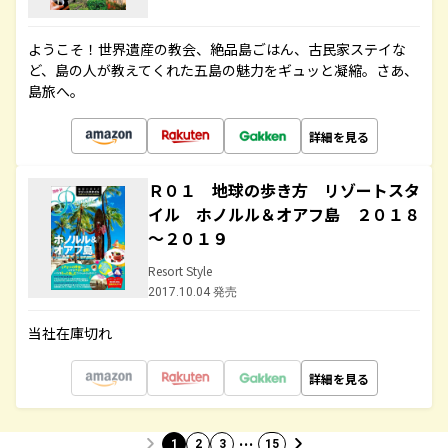
ようこそ！世界遺産の教会、絶品島ごはん、古民家ステイな
ど、島の人が教えてくれた五島の魅力をギュッと凝縮。さあ、
島旅へ。
詳細を見る
Ｒ０１ 地球の歩き方 リゾートスタ
イル ホノルル＆オアフ島 ２０１８
～２０１９
Resort Style
2017.10.04 発売
当社在庫切れ
詳細を見る
…
1
2
3
15