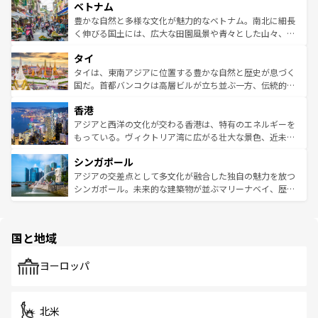
参照してほしい。
ベトナム
容にもいいと評判のスイーツなど、バラエティ豊かな料理
き、地方に足を延ばせば四季折々の自然美を楽しむことが
が味わえる。 なお、新着の台湾情報は
コンテンツ一覧
を参
できる。そして、キムチや焼肉、絶品のストリートフード
豊かな自然と多様な文化が魅力的なベトナム。南北に細長
照してほしい。
まで、さまざまな韓国料理が待っている。夜には、韓国な
く伸びる国土には、広大な田園風景や青々とした山々、世
らではのナイトライフも堪能できる。あたたかいホスピタ
界遺産に登録された壮大な自然景観が点在し、都市部では
タイ
リティに包まれながら、韓国の多彩な魅力を心ゆくまで味
急速な発展と共に伝統が息づく。ハノイの古い町並みやホ
わってみてほしい。 なお、新着の韓国情報は
コンテンツ一
ーチミン市のフランス統治時代の建物も、独特の雰囲気を
タイは、東南アジアに位置する豊かな自然と歴史が息づく
覧
を参照してほしい。
醸し出している。また、バラエティの豊かさとおいしさで
国だ。首都バンコクは高層ビルが立ち並ぶ一方、伝統的な
世界中の食通を魅了してやまないベトナム料理も魅力のひ
寺院や市場がいたるところに点在し、古きよき文化と現代
香港
とつ。フォーやバインミー、ベトナムコーヒーなどは、ぜ
の活気が交差している。北部ではチェンマイなどの山岳地
ひ現地で味わいたい。どの地域を訪れてもあたたかい人々
帯で自然と触れ合い、南部ではプーケットやクラビの美し
アジアと西洋の文化が交わる香港は、特有のエネルギーを
が旅行者を迎えてくれるので、きっと忘れられない旅にな
いビーチでリゾート気分を楽しむことができる。タイ料理
もっている。ヴィクトリア湾に広がる壮大な景色、近未来
るはずだ。 なお、新着のベトナム情報は
コンテンツ一覧
を
は世界的に有名で、屋台から高級レストランまで味覚を刺
的なアートスポット、そして歴史と現代が融合した町並
参照してほしい。
シンガポール
激する。気候は一年中温暖で、どの季節にも異なる楽しみ
み、どこを訪れても感動するはず。観光スポットが密集し
が待っている。親しみやすいタイの人々、仏教を中心とし
ており、効率よく見どころを回れるのも魅力。息をのむよ
アジアの交差点として多文化が融合した独自の魅力を放つ
た文化、そして多様な観光資源が、訪れる旅人を魅了し続
うな絶景から文化的な体験まで、香港を存分に楽しみ尽く
シンガポール。未来的な建築物が並ぶマリーナベイ、歴史
ける。 なお、新着のタイ情報は
コンテンツ一覧
を参照して
そう。 なお、新着の香港情報は
コンテンツ一覧
を参照して
と伝統を感じられるエスニックタウン、多数の緑豊かな公
ほしい。
ほしい。
園や自然保護区など、自然が調和した近代的な景観と文化
の多様性あふれるカラフルな町は、どこを歩いても新しい
国と地域
発見がある。さらに、治安のよさや充実した公共交通機関
も、旅行者にとっては魅力的なポイント。グルメも豊富
で、ホーカーズは地元の風情を楽しめる外せないスポット
ヨーロッパ
だ。訪れる人を飽きさせないシンガポールで、多様な魅力
を体感しよう。 なお、新着のシンガポール情報は
コンテン
ツ一覧
を参照してほしい。
北米