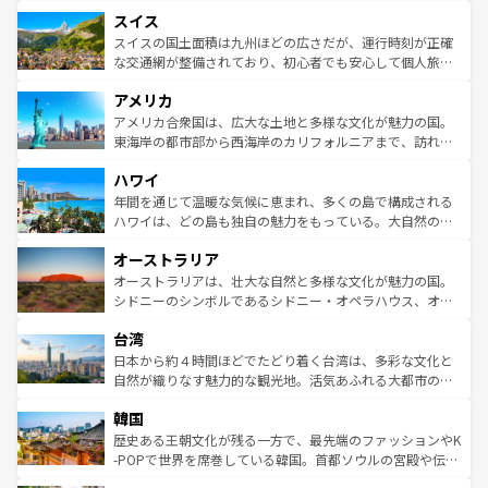
とソーセージを味わいながら地元の人と過ごす楽しい時間
史ある大学都市、美しい丘陵地帯や牧歌的な風景など、エ
れる地方に足を運ぶとそれぞれで全く異なる文化を体験で
スイス
は、お酒好きな人にはぜひ体験してほしい。 なお、新着の
リアごとに異なる魅力がある。また、優雅なアフタヌーン
きるだろう。 なお、新着のフランス情報は
コンテンツ一覧
ドイツ情報は
コンテンツ一覧
を参照してほしい。
ティー、ビール好きにはたまらない英国パブ、サッカー観
スイスの国土面積は九州ほどの広さだが、運行時刻が正確
を参照してほしい。
戦など、本場だからこそできる体験も豊富。イギリスを旅
な交通網が整備されており、初心者でも安心して個人旅行
して楽しみつくそう。 なお、新着のイギリス情報は
コンテ
を楽しめる。日本同様に時刻表どおりの旅が可能だ。中世
アメリカ
ンツ一覧
を参照してほしい。
の建物がそのまま残る町や、スイスならではのユニークな
博物館もあり、アルプス観光だけでなく町歩きも満喫する
アメリカ合衆国は、広大な土地と多様な文化が魅力の国。
ことができる。国民の所得が高いため物価も高いが、旅行
東海岸の都市部から西海岸のカリフォルニアまで、訪れる
者向けの交通パス提供のサービスもあり、うまく活用すれ
場所ごとに異なる風景と体験が待っている。ニューヨーク
ハワイ
ば市内交通費無料で観光を楽しむこともできる。 なお、新
のような巨大都市は、観光、ショッピング、エンターテイ
着のスイス情報は
コンテンツ一覧
を参照してほしい。
ンメントが詰まった刺激的なスポットだ。一方、アメリカ
年間を通じて温暖な気候に恵まれ、多くの島で構成される
西部には大自然が広がり、グランドキャニオンやイエロー
ハワイは、どの島も独自の魅力をもっている。大自然の神
ストーン国立公園といった絶景が堪能できる。さらに、南
秘を感じたいなら、火山が生み出した壮大な景観を誇るハ
オーストラリア
部のニューオーリンズでは、音楽と美食が融合した独特の
ワイ島は見逃せない。また、定番の観光地といえばオアフ
文化が魅力。旅行者はアメリカの各地域で異なる魅力を楽
島だが、静かな自然を求めるならマウイ島やカウアイ島が
オーストラリアは、壮大な自然と多様な文化が魅力の国。
しみながら、その多様性と豊かな歴史を感じることができ
おすすめ。エメラルドグリーンに輝く海をはじめ、豊かな
シドニーのシンボルであるシドニー・オペラハウス、オー
るだろう。車でのロードトリップや列車の旅も、アメリカ
文化や歴史が息づいている。「アロハスピリット」と呼ば
ストラリア東海岸北部に広がる大サンゴ礁地帯グレートバ
ならではの贅沢な旅のスタイルだ。 なお、新着のアメリカ
台湾
れるおもてなしの心で訪れる人々を迎えてくれるハワイの
リアリーフや大陸中央部にそびえるウルル（エアーズロッ
情報は
コンテンツ一覧
を参照してほしい。
人々、おいしいローカルフードやハワイアンミュージッ
ク）、タスマニアの美しい原生林やケアンズの熱帯雨林な
日本から約４時間ほどでたどり着く台湾は、多彩な文化と
ク、伝統的なフラダンスなど、すべてがハワイの魅力を彩
ど、見どころがたくさん。また、カフェやワイン、オージ
自然が織りなす魅力的な観光地。活気あふれる大都市の台
っている。訪れるたびに新しい発見と感動が待っているハ
ービーフなどの食文化も豊かで、美味しいものであふれて
北やノスタルジックな町並みが人気な九份（ジォウフェ
ワイを、存分に味わってほしい。 なお、新着のハワイ情報
韓国
いる。アクティビティも充実しており、サーフィンやダイ
ン）、静ひつな山岳地帯である台湾東部など、都市の喧騒
は
コンテンツ一覧
を参照してほしい。
ビング、ハイキングなど、アウトドア好きにはたまらな
と山間の静けさが共存しており、訪れる人に新しい発見と
歴史ある王朝文化が残る一方で、最先端のファッションやK
い。オーストラリアの多彩な魅力を存分に味わいつくそ
驚きをもたらしてくれる。また、奥深い台湾の食文化も魅
-POPで世界を席巻している韓国。首都ソウルの宮殿や伝統
う。 なお、新着のオーストラリア情報は
コンテンツ一覧
を
力で、夜市などの屋台グルメから高級料理、ヘルシーで美
家屋が並ぶエリアでは韓国の歴史と文化に浸ることがで