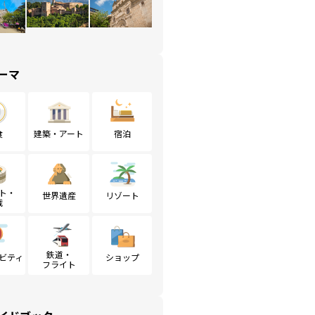
ーマ
食
建築・アート
宿泊
ト・
世界遺産
リゾート
戦
鉄道・
ビティ
ショップ
フライト