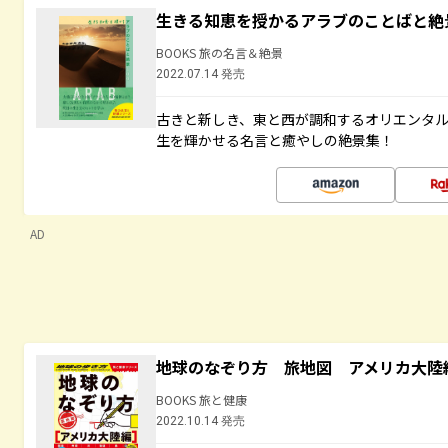
生きる知恵を授かるアラブのことばと絶
BOOKS 旅の名言＆絶景
2022.07.14 発売
古きと新しき、東と西が調和するオリエンタ
生を輝かせる名言と癒やしの絶景集！
AD
地球のなぞり方 旅地図 アメリカ大陸
BOOKS 旅と健康
2022.10.14 発売