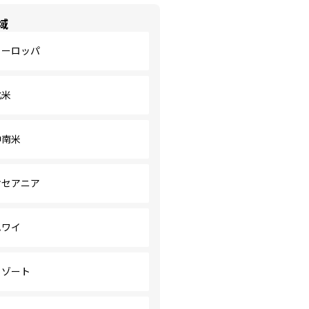
域
ヨーロッパ
北米
中南米
オセアニア
ハワイ
リゾート