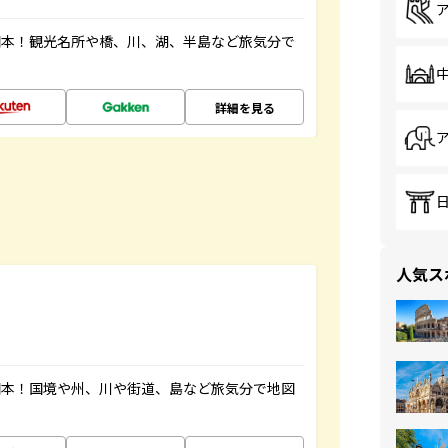
図本！観光名所や橋、川、湖、半島など旅気分で
詳細を見る
人気ス
図本！国境や州、川や街道、島など旅気分で地図