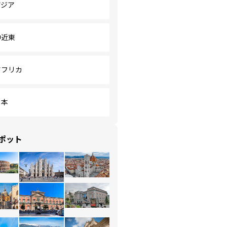
アジア
中近東
アフリカ
日本
ポット