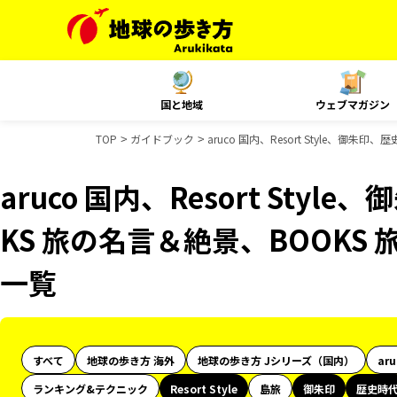
国と地域
ウェブマガジン
TOP
ガイドブック
aruco 国内、Resort Style、御
aruco 国内、Resort Sty
KS 旅の名言＆絶景、BOOKS
一覧
すべて
地球の歩き方 海外
地球の歩き方 Jシリーズ（国内）
ar
ランキング&テクニック
Resort Style
島旅
御朱印
歴史時