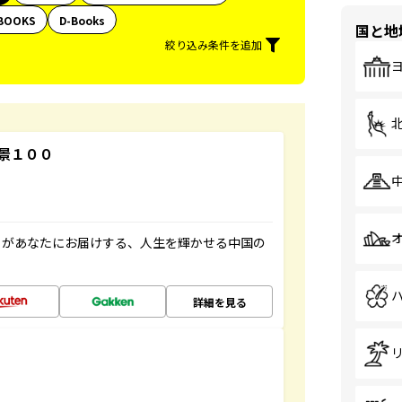
BOOKS
D-Books
国と地
絞り込み条件を追加
景１００
」があなたにお届けする、人生を輝かせる中国の
詳細を見る