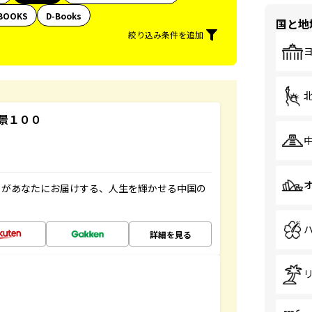
BOOKS
D-Books
国と地
絞り込み条件を追加
景１００
」があなたにお届けする、人生を輝かせる中国の
詳細を見る