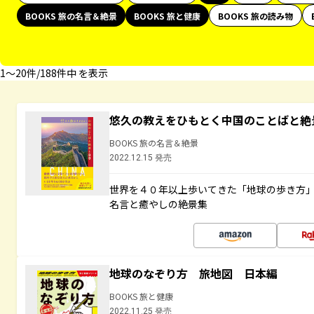
BOOKS 旅の名言＆絶景
BOOKS 旅と健康
BOOKS 旅の読み物
1〜20件/188件中 を表示
悠久の教えをひもとく中国のことばと絶
BOOKS 旅の名言＆絶景
2022.12.15 発売
世界を４０年以上歩いてきた「地球の歩き方
名言と癒やしの絶景集
地球のなぞり方 旅地図 日本編
BOOKS 旅と健康
2022.11.25 発売