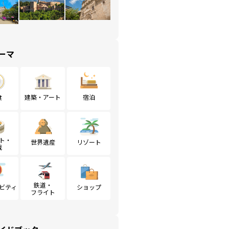
ーマ
食
建築・アート
宿泊
ト・
世界遺産
リゾート
戦
鉄道・
ビティ
ショップ
フライト