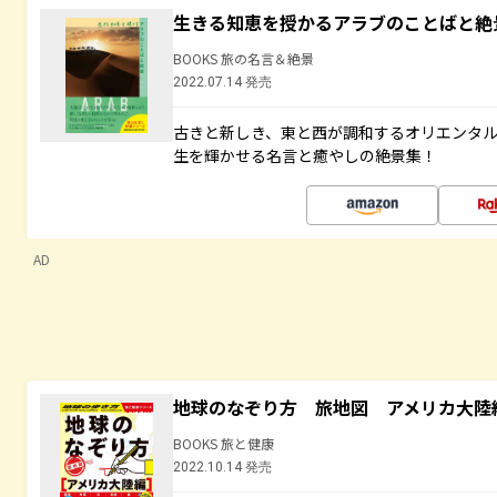
生きる知恵を授かるアラブのことばと絶
BOOKS 旅の名言＆絶景
2022.07.14 発売
古きと新しき、東と西が調和するオリエンタ
生を輝かせる名言と癒やしの絶景集！
AD
地球のなぞり方 旅地図 アメリカ大陸
BOOKS 旅と健康
2022.10.14 発売