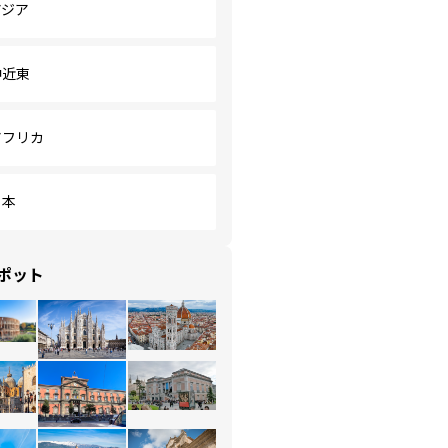
アジア
中近東
アフリカ
日本
ポット