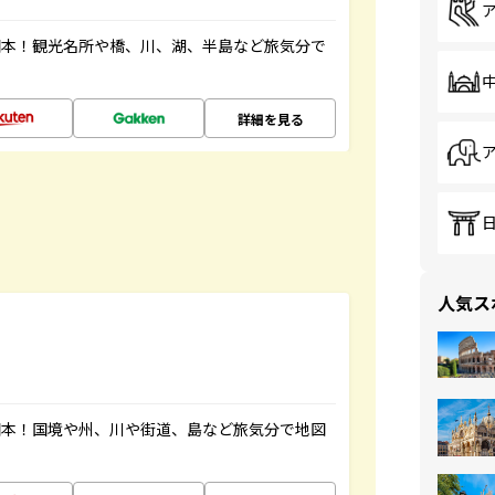
図本！観光名所や橋、川、湖、半島など旅気分で
詳細を見る
人気ス
図本！国境や州、川や街道、島など旅気分で地図