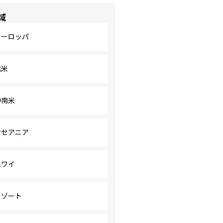
域
ヨーロッパ
北米
中南米
オセアニア
ハワイ
リゾート